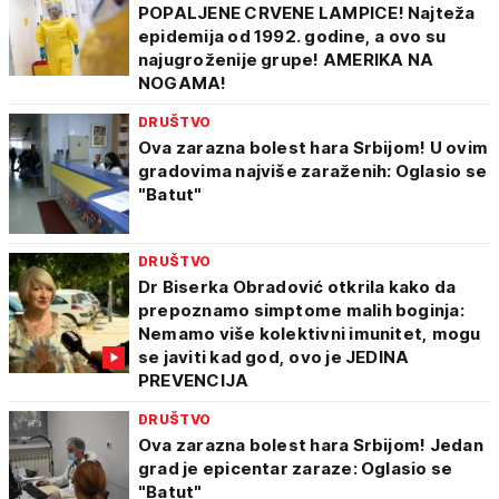
POPALJENE CRVENE LAMPICE! Najteža
epidemija od 1992. godine, a ovo su
najugroženije grupe! AMERIKA NA
NOGAMA!
DRUŠTVO
Ova zarazna bolest hara Srbijom! U ovim
gradovima najviše zaraženih: Oglasio se
"Batut"
DRUŠTVO
Dr Biserka Obradović otkrila kako da
prepoznamo simptome malih boginja:
Nemamo više kolektivni imunitet, mogu
se javiti kad god, ovo je JEDINA
PREVENCIJA
DRUŠTVO
Ova zarazna bolest hara Srbijom! Jedan
grad je epicentar zaraze: Oglasio se
"Batut"