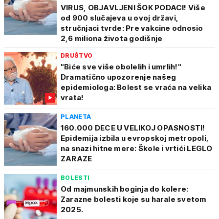
VIRUS, OBJAVLJENI ŠOK PODACI! Više
od 900 slučajeva u ovoj državi,
stručnjaci tvrde: Pre vakcine odnosio
2,6 miliona života godišnje
DRUŠTVO
"Biće sve više obolelih i umrlih!"
Dramatično upozorenje našeg
epidemiologa: Bolest se vraća na velika
vrata!
PLANETA
160.000 DECE U VELIKOJ OPASNOSTI!
Epidemija izbila u evropskoj metropoli,
na snazi hitne mere: Škole i vrtići LEGLO
ZARAZE
BOLESTI
Od majmunskih boginja do kolere:
Zarazne bolesti koje su harale svetom
2025.