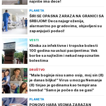
najviše ima dece!
PLANETA
ŠIRI SE OPASNA ZARAZA NA GRANICI SA
SRBIJOM! Deca najugroženija,
alarmantno po gradovima, objavljeni su
zapanjujući podaci!
VESTI
Klinika za infektivne i tropske bolesti
100 godina na usluzi pacijentima: Vek
borbe sa najtežim i nekad nepoznatim
bolestima
DRUŠTVO
"Male boginje nisu samo osip, moj sin (8)
je danas biljka!" Virus u mozgu Nemanje
(8) tinjao je godinama kao tempirana
bomba! "Samo je počeo da se gasi"
PLANETA
PONOVO HARA VEOMA ZARAZAN