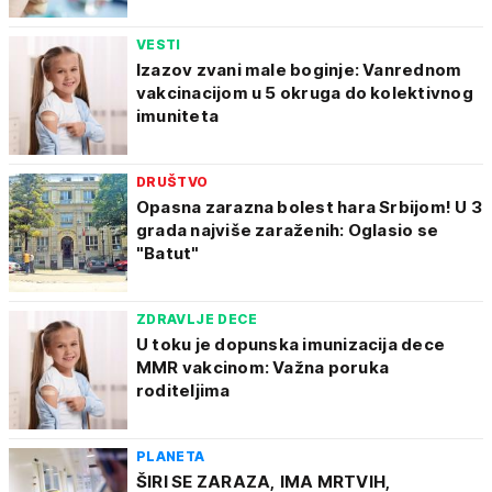
VESTI
Izazov zvani male boginje: Vanrednom
vakcinacijom u 5 okruga do kolektivnog
imuniteta
DRUŠTVO
Opasna zarazna bolest hara Srbijom! U 3
grada najviše zaraženih: Oglasio se
"Batut"
ZDRAVLJE DECE
U toku je dopunska imunizacija dece
MMR vakcinom: Važna poruka
roditeljima
PLANETA
ŠIRI SE ZARAZA, IMA MRTVIH,