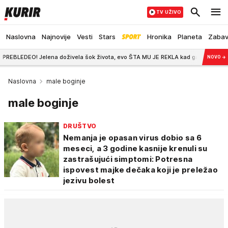
TV UŽIVO
Naslovna
Najnovije
Vesti
Stars
Hronika
Planeta
Zaba
lena doživela šok života, evo ŠTA MU JE REKLA kad ga je pozvala
17:18
NOVO
→
Naslovna
male boginje
male boginje
DRUŠTVO
Nemanja je opasan virus dobio sa 6
meseci, a 3 godine kasnije krenuli su
zastrašujući simptomi: Potresna
ispovest majke dečaka koji je preležao
jezivu bolest