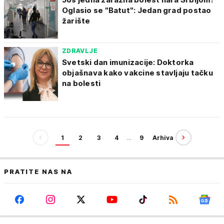
Oglasio se "Batut": Jedan grad postao
žarište
ZDRAVLJE
Svetski dan imunizacije: Doktorka
objašnava kako vakcine stavljaju tačku
na bolesti
1
2
3
4
…
9
Arhiva
PRATITE NAS NA