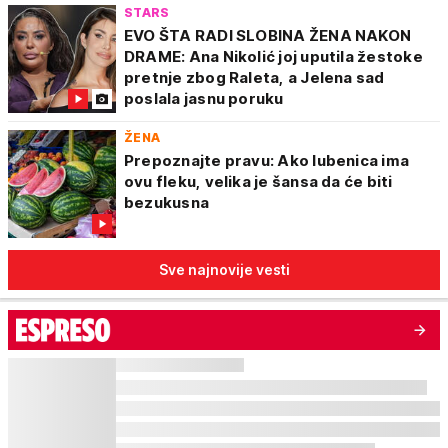
STARS
EVO ŠTA RADI SLOBINA ŽENA NAKON
DRAME: Ana Nikolić joj uputila žestoke
pretnje zbog Raleta, a Jelena sad
poslala jasnu poruku
ŽENA
Prepoznajte pravu: Ako lubenica ima
ovu fleku, velika je šansa da će biti
bezukusna
Sve najnovije vesti