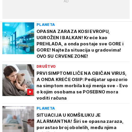
PLANETA
OPASNA ZARAZA KOSI EVROPU,
UGROŽEN I BALKAN! Kreće kao
PREHLADA, a onda postaje sve GORE i
GORE! Najteža situacija u gradovima!
OVO SU CRVENE ZONE!
DRUŠTVO
PRVI SIMPTOMI LIČE NA OBIČAN VIRUS,
A ONDA KREĆE OSIP: Pedijatar upozorio
na simptom morbila koji menja sve - Evo
o kojim osobama se POSEBNO mora
voditi računa
PLANETA
SITUACIJA U KOMŠILUKU JE
ALARMANTNA! Širi se opasna zaraza,
porastao broj obolelih, među njima