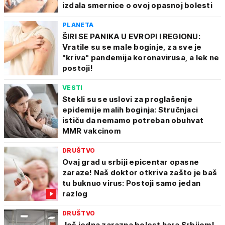
izdala smernice o ovoj opasnoj bolesti
PLANETA
ŠIRI SE PANIKA U EVROPI I REGIONU:
Vratile su se male boginje, za sve je
"kriva" pandemija koronavirusa, a lek ne
postoji!
VESTI
Stekli su se uslovi za proglašenje
epidemije malih boginja: Stručnjaci
ističu da nemamo potreban obuhvat
MMR vakcinom
DRUŠTVO
Ovaj grad u srbiji epicentar opasne
zaraze! Naš doktor otkriva zašto je baš
tu buknuo virus: Postoji samo jedan
razlog
DRUŠTVO
Još jedna zarazna bolest hara Srbijom!