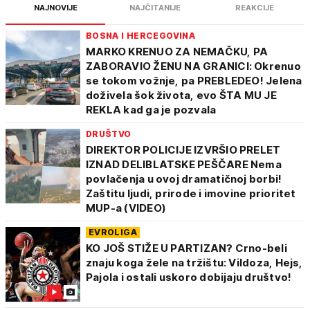
NAJNOVIJE
NAJČITANIJE
REAKCIJE
BOSNA I HERCEGOVINA
MARKO KRENUO ZA NEMAČKU, PA
ZABORAVIO ŽENU NA GRANICI: Okrenuo
se tokom vožnje, pa PREBLEDEO! Jelena
doživela šok života, evo ŠTA MU JE
REKLA kad ga je pozvala
DRUŠTVO
DIREKTOR POLICIJE IZVRŠIO PRELET
IZNAD DELIBLATSKE PEŠČARE Nema
povlačenja u ovoj dramatičnoj borbi!
Zaštitu ljudi, prirode i imovine prioritet
MUP-a (VIDEO)
EVROLIGA
KO JOŠ STIŽE U PARTIZAN? Crno-beli
znaju koga žele na tržištu: Vildoza, Hejs,
Pajola i ostali uskoro dobijaju društvo!