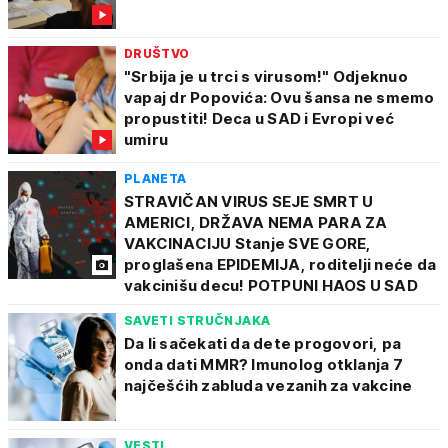
DRUŠTVO
"Srbija je u trci s virusom!" Odjeknuo
vapaj dr Popovića: Ovu šansa ne smemo
propustiti! Deca u SAD i Evropi već
umiru
PLANETA
STRAVIČAN VIRUS SEJE SMRT U
AMERICI, DRŽAVA NEMA PARA ZA
VAKCINACIJU Stanje SVE GORE,
proglašena EPIDEMIJA, roditelji neće da
vakcinišu decu! POTPUNI HAOS U SAD
SAVETI STRUČNJAKA
Da li sačekati da dete progovori, pa
onda dati MMR? Imunolog otklanja 7
najčešćih zabluda vezanih za vakcine
VESTI