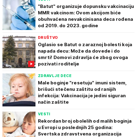
"Batut" organizuje dopunsku vakcinaciju
MMR vakcinom: Ovom akcijom biće
obuhvaćena nevakcinisana deca rođena
od 2019. do 2023. godine
DRUŠTVO
Oglasio se Batut o zaraznoj bolesti koja
napada decu: Može da dovede i do
smrti! Domovi zdravlja će zbog ovoga
pozivati roditelje
ZDRAVLJE DECE
Male boginje "resetuju" imuni sistem,
brišući stečenu zaštitu od ranijih
infekcija: Vakcinacija je jedini siguran
način zaštite
VESTI
Rekordan broj obolelih od malih boginja
u Evropi u poslednjih 25 godina:
Svertska zdravstvena organizacija