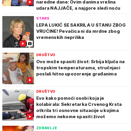
naredne dane: Ovim danima vrelina
udara NAJJAČE, a najgore sledi noću
STARS
LEPA LUKIĆ SE SAKRILA U STANU ZBOG
VRUĆINE! Pevačica ni da mrdne zbog
vremenskih neprilika
DRUŠTVO
Ovo može spasiti život: Srbija ključa na
tropskim temperaturama, stručnjaci
poslali hitno upozorenje građanima
DRUŠTVO
Evo kako pomoći osobi koja je
kolabirala: Sekretarka Crvenog Krsta
otkrila tri osnovne situacije u kojima
možemo nekome spasiti život
ZDRAVLJE