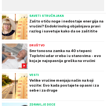
SAVETI STRUČNJAKA
Zašto otiču noge i nedostaje energija na
vrućini? Endokrinolog objašnjava pravi
razlog i savetuje kako da se zaštitite
DRUŠTVO
Smrtonosna zamka na 40 stepeni:
Toplotni udar vreba i u stanovima - evo
koja je najopasnija greška na vrućini
VESTI
Velike vrućine menjaju način na koji
vozite: Evo kada postajete opasni i za
sebe i za druge
ZDRAVLJE DECE