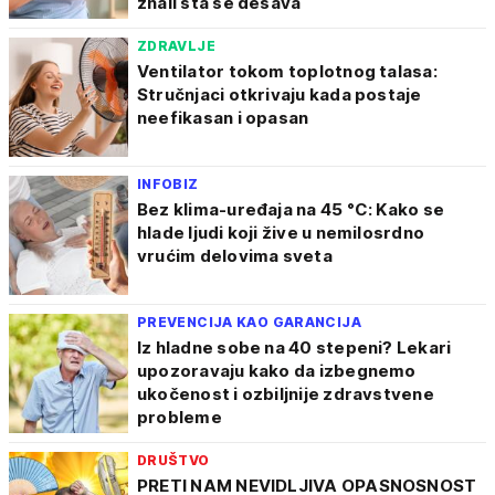
znali šta se dešava
ZDRAVLJE
Ventilator tokom toplotnog talasa:
Stručnjaci otkrivaju kada postaje
neefikasan i opasan
INFOBIZ
Bez klima-uređaja na 45 °C: Kako se
hlade ljudi koji žive u nemilosrdno
vrućim delovima sveta
PREVENCIJA KAO GARANCIJA
Iz hladne sobe na 40 stepeni? Lekari
upozoravaju kako da izbegnemo
ukočenost i ozbiljnije zdravstvene
probleme
DRUŠTVO
PRETI NAM NEVIDLJIVA OPASNOSNOST