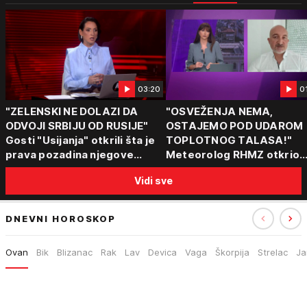
03:20
0
"ZELENSKI NE DOLAZI DA
"OSVEŽENJA NEMA,
ODVOJI SRBIJU OD RUSIJE"
OSTAJEMO POD UDAROM
Gosti "Usijanja" otkrili šta je
TOPLOTNOG TALASA!"
prava pozadina njegove
Meteorolog RHMZ otkrio
posete Beogradu
kakvo vreme nas čeka do
Vidi sve
kraja avgusta
DNEVNI HOROSKOP
Ovan
Bik
Blizanac
Rak
Lav
Devica
Vaga
Škorpija
Strelac
Ja