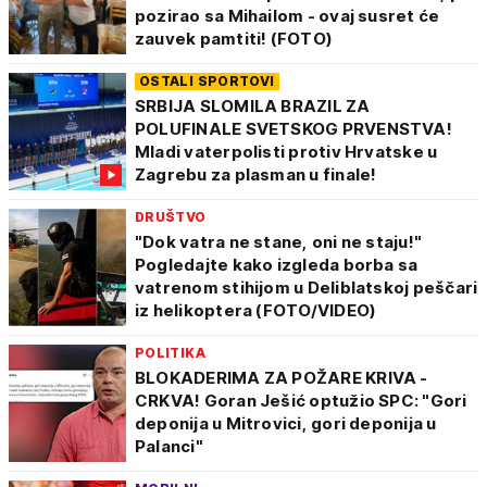
pozirao sa Mihailom - ovaj susret će
zauvek pamtiti! (FOTO)
OSTALI SPORTOVI
SRBIJA SLOMILA BRAZIL ZA
POLUFINALE SVETSKOG PRVENSTVA!
Mladi vaterpolisti protiv Hrvatske u
Zagrebu za plasman u finale!
DRUŠTVO
"Dok vatra ne stane, oni ne staju!"
Pogledajte kako izgleda borba sa
vatrenom stihijom u Deliblatskoj peščari
iz helikoptera (FOTO/VIDEO)
POLITIKA
BLOKADERIMA ZA POŽARE KRIVA -
CRKVA! Goran Ješić optužio SPC: "Gori
deponija u Mitrovici, gori deponija u
Palanci"