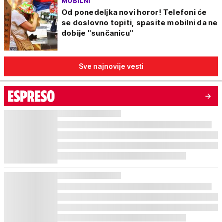
MOBILNI
Od ponedeljka novi horor! Telefoni će
se doslovno topiti, spasite mobilni da ne
dobije "sunčanicu"
Sve najnovije vesti