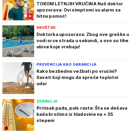
TOKOM LETNJIH VRUĆINA Naš doktor
upozorava: Ovi simptomi su alarm za
hitnu pomoć!
DRUŠTVO
Doktorka upozorava: Zbog ove greške u
vodi srce strada u sekundi, a ovo su tihe
ubice koje vrebaju!
PREVENCIJA KAO GARANCIJA
Kako bezbedno vežbati po vrućini?
Saveti koji mogu da spreče toplotni
udar
ZDRAVLJE
Pritisak pada, puls raste: Šta se dešava
kada kročimo iz hladovine na + 35
stepeni