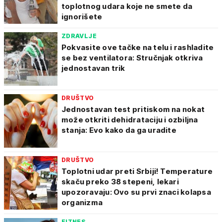
toplotnog udara koje ne smete da
ignorišete
ZDRAVLJE
Pokvasite ove tačke na telu i rashladite
se bez ventilatora: Stručnjak otkriva
jednostavan trik
DRUŠTVO
Jednostavan test pritiskom na nokat
može otkriti dehidrataciju i ozbiljna
stanja: Evo kako da ga uradite
DRUŠTVO
Toplotni udar preti Srbiji! Temperature
skaču preko 38 stepeni, lekari
upozoravaju: Ovo su prvi znaci kolapsa
organizma
FITNES