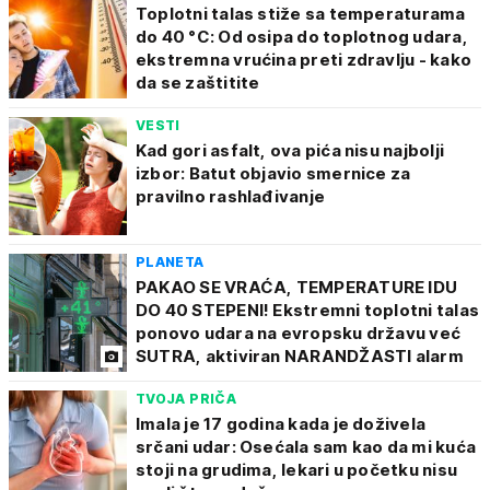
Toplotni talas stiže sa temperaturama
do 40 °C: Od osipa do toplotnog udara,
ekstremna vrućina preti zdravlju - kako
da se zaštitite
VESTI
Kad gori asfalt, ova pića nisu najbolji
izbor: Batut objavio smernice za
pravilno rashlađivanje
PLANETA
PAKAO SE VRAĆA, TEMPERATURE IDU
DO 40 STEPENI! Ekstremni toplotni talas
ponovo udara na evropsku državu već
SUTRA, aktiviran NARANDŽASTI alarm
TVOJA PRIČA
Imala je 17 godina kada je doživela
srčani udar: Osećala sam kao da mi kuća
stoji na grudima, lekari u početku nisu