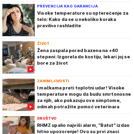
PREVENCIJA KAO GARANCIJA
Visoke temperature su opterećenje za
telo: Kako da se u nekoliko koraka
pravilno rashladite
ŽIVOT
Žena zaspala pored bazena na +40
stepeni: Izgorela do kostiju, lekari joj se
bore za život
ZANIMLJIVOSTI
I mačkama preti toplotni udar! Visoke
temperature mogu da budu smrtonosne
za njih, ako pokazuju ove simptome,
odmah potražite pomoć veterinara
DRUŠTVO
RHMZ upalio najviši alarm, "Batut" izdao
hitno upozorenje! Ovo su prvi znaci