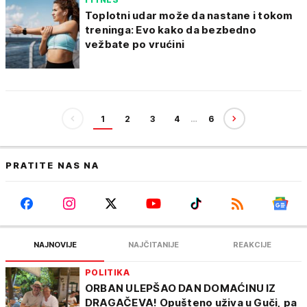
Toplotni udar može da nastane i tokom
treninga: Evo kako da bezbedno
vežbate po vrućini
1
2
3
4
…
6
PRATITE NAS NA
NAJNOVIJE
NAJČITANIJE
REAKCIJE
POLITIKA
ORBAN ULEPŠAO DAN DOMAĆINU IZ
DRAGAČEVA! Opušteno uživa u Guči, pa