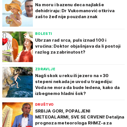
Na moru i bazenu deca najlakše
dehidriraju: Dr Vukomanović otkriva
zašto žeđ nije pouzdan znak
BOLESTI
Ubrzan rad srca, puls iznad 100 i
vrućina: Doktor objašnjava da li postoji
razlog za zabrinutost?
ZDRAVLJE
Nagli skok u reku ili jezero na +30
stepeni nekada je uvod u tragediju:
Voda ne mora da bude ledena, kako da
izbegnemo hladni šok?
DRUŠTVO
SRBIJA GORI, POPALJENI
METEOALARMI, SVE SE CRVENI! Detaljna
prognoza meteorologa RHMZ-a za