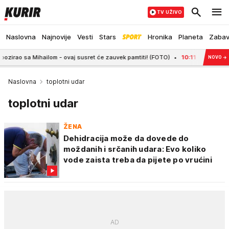
TV UŽIVO
Naslovna
Najnovije
Vesti
Stars
Hronika
Planeta
Zaba
ihailom - ovaj susret će zauvek pamtiti! (FOTO)
10:11
SRBIJA SLOMILA BRA
NOVO
→
Naslovna
toplotni udar
toplotni udar
ŽENA
Dehidracija može da dovede do
moždanih i srčanih udara: Evo koliko
vode zaista treba da pijete po vrućini