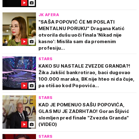
JK AFERA
"SAŠA POPOVIĆ ĆE MI POSLATI
MENTALNU PORUKU" Dragana Katić
otvorila dušu uoči finala 'Nikad nije
kasno': Mislila sam da promenim
profesiju...
STARS
KAKO SU NASTALE ZVEZDE GRANDA?!
Žika Jakšić bankrotirao, baci dugovao
100.000 maraka, BK nije hteo ni da čuje,
pa otišao kod Popovića...
STARS
KAD JE POMENUO SAŠU POPOVIĆA,
GLAS MU JE ZADRHTAO! Goran Šljivić
slomljen pred finale "Zvezda Granda"
(VIDEO)
STARS