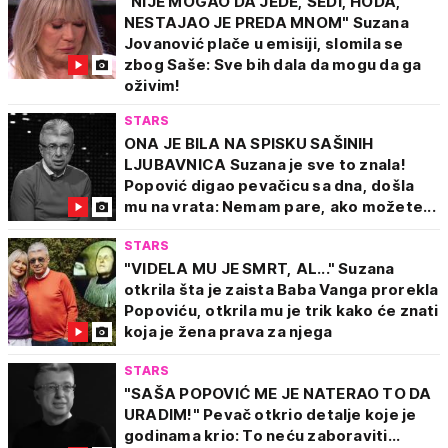
"NIJE MOGAO DA JEDE, SEDI, HODA,
NESTAJAO JE PREDA MNOM" Suzana
Jovanović plače u emisiji, slomila se
zbog Saše: Sve bih dala da mogu da ga
oživim!
STARS
ONA JE BILA NA SPISKU SAŠINIH
LJUBAVNICA Suzana je sve to znala!
Popović digao pevačicu sa dna, došla
mu na vrata: Nemam pare, ako možete...
STARS
"VIDELA MU JE SMRT, AL..." Suzana
otkrila šta je zaista Baba Vanga prorekla
Popoviću, otkrila mu je trik kako će znati
koja je žena prava za njega
STARS
"SAŠA POPOVIĆ ME JE NATERAO TO DA
URADIM!" Pevač otkrio detalje koje je
godinama krio: To neću zaboraviti...