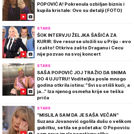
POPOVIĆA! Pokrenula ozbiljan biznis i
kupila kristale: Ovo su detalji (FOTO)
STARS
ŠOK INTERVJU ŽELJKA ŠAŠIĆA ZA
KURIR: Sve resurse uložili su u Priju - evo
i zašto! Otkriva zašto Draganu i Cecu
nije pozvao na svoj koncert
STARS
SAŠA POPOVIĆ JOJ TRAŽIO DA SNIMA
DO 4 UJUTRU! Voditeljka posle mnogo
godina otkrila istinu: "Svi su otišli kući, a
ja..." Iza njenog osmeha krije se teška
priča
STARS
"MISLILA SAM DA JE SAŠA VEČAN"
Suzana Jovanović ogolila dušu o velikom
gubitku, setila se početaka: O Popoviću
sam prvo imala negativnu sliku...