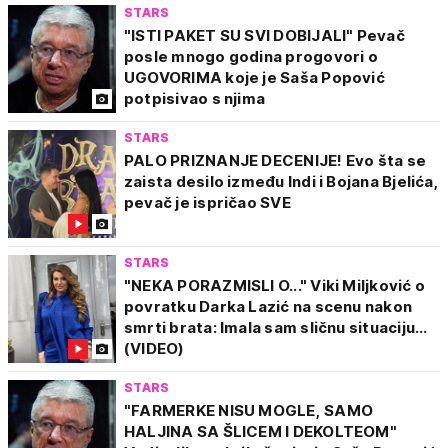
STARS
"ISTI PAKET SU SVI DOBIJALI" Pevač
posle mnogo godina progovori o
UGOVORIMA koje je Saša Popović
potpisivao s njima
STARS
PALO PRIZNANJE DECENIJE! Evo šta se
zaista desilo između Indi i Bojana Bjelića,
pevač je ispričao SVE
STARS
"NEKA PORAZMISLI O..." Viki Miljković o
povratku Darka Lazić na scenu nakon
smrti brata: Imala sam sličnu situaciju...
(VIDEO)
STARS
"FARMERKE NISU MOGLE, SAMO
HALJINA SA ŠLICEM I DEKOLTEOM"