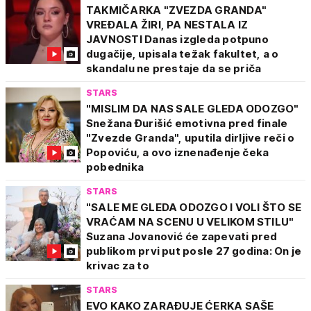
TAKMIČARKA "ZVEZDA GRANDA"
VREĐALA ŽIRI, PA NESTALA IZ
JAVNOSTI Danas izgleda potpuno
dugačije, upisala težak fakultet, a o
skandalu ne prestaje da se priča
STARS
"MISLIM DA NAS SALE GLEDA ODOZGO"
Snežana Đurišić emotivna pred finale
"Zvezde Granda", uputila dirljive reči o
Popoviću, a ovo iznenađenje čeka
pobednika
STARS
"SALE ME GLEDA ODOZGO I VOLI ŠTO SE
VRAĆAM NA SCENU U VELIKOM STILU"
Suzana Jovanović će zapevati pred
publikom prvi put posle 27 godina: On je
krivac za to
STARS
EVO KAKO ZARAĐUJE ĆERKA SAŠE