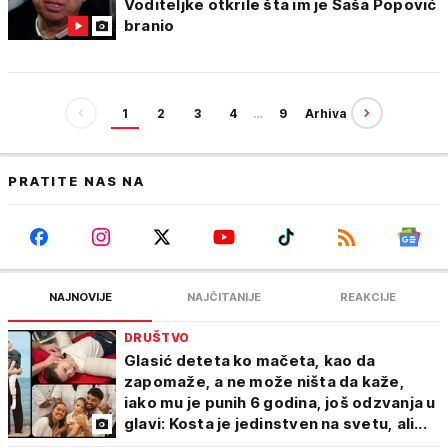
Voditeljke otkrile šta im je Saša Popović
branio
1
2
3
4
…
9
Arhiva
PRATITE NAS NA
NAJNOVIJE
NAJČITANIJE
REAKCIJE
DRUŠTVO
Glasić deteta ko mačeta, kao da
zapomaže, a ne može ništa da kaže,
iako mu je punih 6 godina, još odzvanja u
glavi: Kosta je jedinstven na svetu, ali...