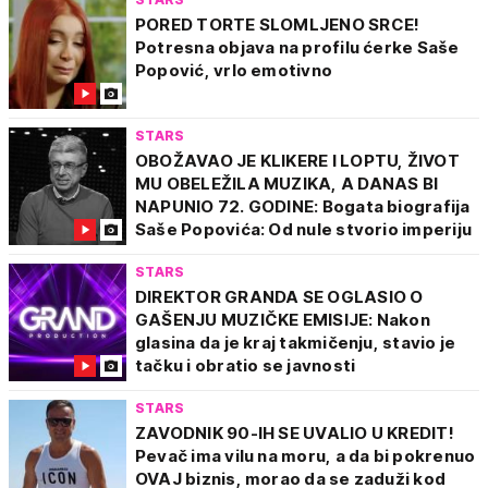
PORED TORTE SLOMLJENO SRCE!
Potresna objava na profilu ćerke Saše
Popović, vrlo emotivno
STARS
OBOŽAVAO JE KLIKERE I LOPTU, ŽIVOT
MU OBELEŽILA MUZIKA, A DANAS BI
NAPUNIO 72. GODINE: Bogata biografija
Saše Popovića: Od nule stvorio imperiju
STARS
DIREKTOR GRANDA SE OGLASIO O
GAŠENJU MUZIČKE EMISIJE: Nakon
glasina da je kraj takmičenju, stavio je
tačku i obratio se javnosti
STARS
ZAVODNIK 90-IH SE UVALIO U KREDIT!
Pevač ima vilu na moru, a da bi pokrenuo
OVAJ biznis, morao da se zaduži kod