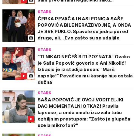
STARS
ĆERKA PEVAČA I NASLEDNICA SAŠE
POPOVIĆA BILE NERAZDVOJNE, A ONDA
JE SVE PUKLO: Spavale su jedna pored
druge, ali... Evo zašto su se udaljile
STARS
"TI NIKAD NEĆEŠ BITI POZNATA" Ovako
je Saša Popović govorio o Ani Nikolić!
Izbacio je iz studija besan: "Marš
napolje!" Pevačica mu kasnije nije ostala
dužna
STARS
SAŠA POPOVIĆ JE OVOJ VODITELJKI
DAO MOMENTALNI OTKAZ! Pravila
lapsuse, a onda umalo izazvala tuču
ozbiljnim prestupom: "Zašto je glupača
uzela mikrofon?"
STARS