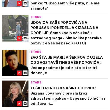
banke: "Dizao sam više puta, nije me
sramota"
STARS
UDOVICA SAŠE POPOVIĆA NA
POBUSANI PONEDELJAK IZAŠLA NA
GROBLJE: Sama kadi večnu kuću
estradnog maga - Simbolika praznika
ostaviće vas bez reči (FOTO)
STARS
EVO ŠTA JE MARIJA ŠERIFOVIĆ UZELA
OD ZAOSTAVŠTINE SAŠE POPOVIĆA:
Jedan predmet je od zlata i star tri
decenije
STARS
TEŠKI TRENUTCI SAŠINE UDOVICE!
Suzana Jovanović prošla kroz
zdravstveni pakao - Uspešno to lečim i
održavam...