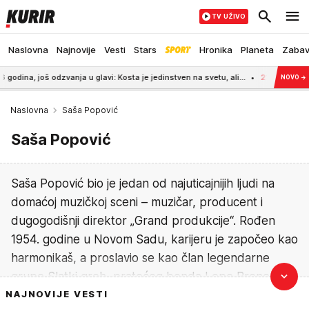
TV UŽIVO
Naslovna
Najnovije
Vesti
Stars
Hronika
Planeta
Zaba
 odzvanja u glavi: Kosta je jedinstven na svetu, ali...
21:17
OVO SU USLOVI D
NOVO
→
Naslovna
Saša Popović
Saša Popović
Saša Popović bio je jedan od najuticajnijih ljudi na
domaćoj muzičkoj sceni – muzičar, producent i
dugogodišnji direktor „Grand produkcije“. Rođen
1954. godine u Novom Sadu, karijeru je započeo kao
harmonikaš, a proslavio se kao član legendarne
grupe Slatki greh, pratećeg benda Lepe Brene.
NAJNOVIJE VESTI
Kao suosnivač i lice „Grand produkcije“, Popović je