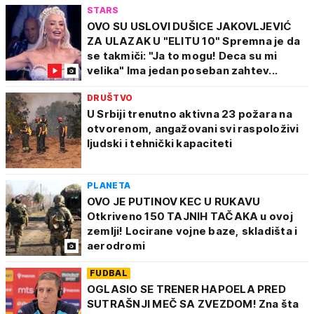
STARS
OVO SU USLOVI DUŠICE JAKOVLJEVIĆ
ZA ULAZAK U "ELITU 10" Spremna je da
se takmiči: "Ja to mogu! Deca su mi
velika" Ima jedan poseban zahtev...
DRUŠTVO
U Srbiji trenutno aktivna 23 požara na
otvorenom, angažovani svi raspoloživi
ljudski i tehnički kapaciteti
PLANETA
OVO JE PUTINOV KEC U RUKAVU
Otkriveno 150 TAJNIH TAČAKA u ovoj
zemlji! Locirane vojne baze, skladišta i
aerodromi
FUDBAL
OGLASIO SE TRENER HAPOELA PRED
SUTRAŠNJI MEČ SA ZVEZDOM! Zna šta