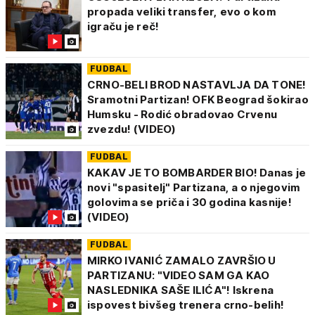
propada veliki transfer, evo o kom
igraču je reč!
FUDBAL
CRNO-BELI BROD NASTAVLJA DA TONE!
Sramotni Partizan! OFK Beograd šokirao
Humsku - Rodić obradovao Crvenu
zvezdu! (VIDEO)
FUDBAL
KAKAV JE TO BOMBARDER BIO! Danas je
novi "spasitelj" Partizana, a o njegovim
golovima se priča i 30 godina kasnije!
(VIDEO)
FUDBAL
MIRKO IVANIĆ ZAMALO ZAVRŠIO U
PARTIZANU: "VIDEO SAM GA KAO
NASLEDNIKA SAŠE ILIĆA"! Iskrena
ispovest bivšeg trenera crno-belih!