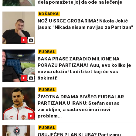
dela pomažete joj da ode na lečenje
KOŠARKA
NOŽ U SRCE GROBARIMA! Nikola Jokić
jasan: "Nikada nisam navijao za Partizan"
FUDBAL
BAKA PRASE ZARADIO MILIONE NA
PORAZU PARTIZANA! Auu, evo koliko je
novca uložio! Ludi tiket koji će vas
šokirati!
FUDBAL
ŽIVOTNA DRAMA BIVŠEG FUDBALAR
PARTIZANA U IRANU: Stefan ostao
zarobljen, a sada već ima i novi
problem...
FUDBAL
OSUJEĆEN PLAN KLUBA? Partizanu