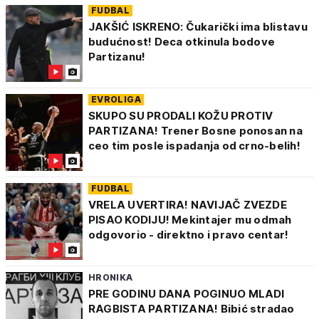
FUDBAL
JAKŠIĆ ISKRENO: Čukarički ima blistavu
budućnost! Deca otkinula bodove
Partizanu!
EVROLIGA
SKUPO SU PRODALI KOŽU PROTIV
PARTIZANA! Trener Bosne ponosan na
ceo tim posle ispadanja od crno-belih!
FUDBAL
VRELA UVERTIRA! NAVIJAČ ZVEZDE
PISAO KODIJU! Mekintajer mu odmah
odgovorio - direktno i pravo centar!
HRONIKA
PRE GODINU DANA POGINUO MLADI
RAGBISTA PARTIZANA! Bibić stradao