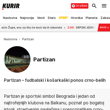
TV UŽIVO
Naslovna
Najnovije
Vesti
Stars
Hronika
Planeta
Zaba
 evo za šta će moći da ih iskoriste
2:00
SRPSKI JEDRILIČARI ZABLISTALI U
NOVO
→
Naslovna
Partizan
Partizan
Partizan – fudbalski i košarkaški ponos crno-belih
Partizan je sportski simbol Beograda i jedan od
najtrofejnijih klubova na Balkanu, poznat po bogatoj
istoriji, strastvenim navijačima i prepoznatljivim crno-