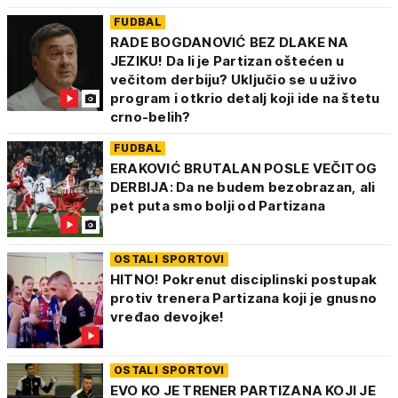
FUDBAL
RADE BOGDANOVIĆ BEZ DLAKE NA
JEZIKU! Da li je Partizan oštećen u
večitom derbiju? Uključio se u uživo
program i otkrio detalj koji ide na štetu
crno-belih?
FUDBAL
ERAKOVIĆ BRUTALAN POSLE VEČITOG
DERBIJA: Da ne budem bezobrazan, ali
pet puta smo bolji od Partizana
OSTALI SPORTOVI
HITNO! Pokrenut disciplinski postupak
protiv trenera Partizana koji je gnusno
vređao devojke!
OSTALI SPORTOVI
EVO KO JE TRENER PARTIZANA KOJI JE