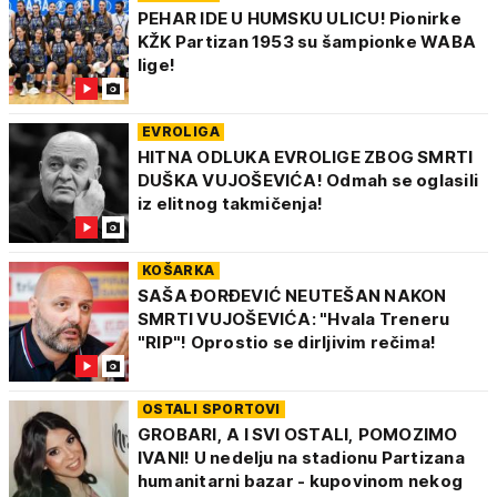
PEHAR IDE U HUMSKU ULICU! Pionirke
KŽK Partizan 1953 su šampionke WABA
lige!
EVROLIGA
HITNA ODLUKA EVROLIGE ZBOG SMRTI
DUŠKA VUJOŠEVIĆA! Odmah se oglasili
iz elitnog takmičenja!
KOŠARKA
SAŠA ĐORĐEVIĆ NEUTEŠAN NAKON
SMRTI VUJOŠEVIĆA: "Hvala Treneru
"RIP"! Oprostio se dirljivim rečima!
OSTALI SPORTOVI
GROBARI, A I SVI OSTALI, POMOZIMO
IVANI! U nedelju na stadionu Partizana
humanitarni bazar - kupovinom nekog