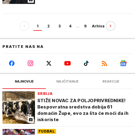
1
2
3
4
…
9
Arhiva
PRATITE NAS NA
NAJNOVIJE
NAJČITANIJE
REAKCIJE
SRBIJA
STIŽE NOVAC ZA POLJOPRIVREDNIKE!
Bespovratna sredstva dobija 61
domaćin Župe, evo za šta će moći da ih
iskoriste
FUDBAL