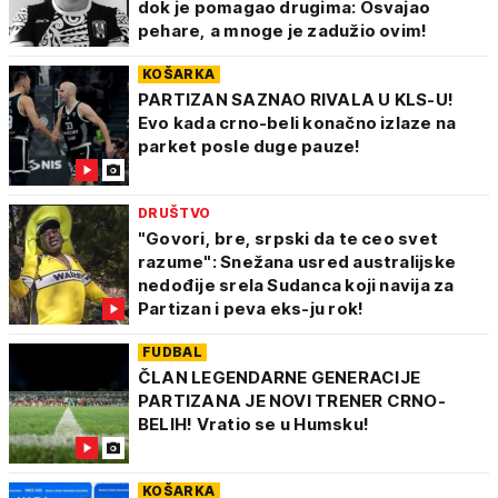
dok je pomagao drugima: Osvajao
pehare, a mnoge je zadužio ovim!
KOŠARKA
PARTIZAN SAZNAO RIVALA U KLS-U!
Evo kada crno-beli konačno izlaze na
parket posle duge pauze!
DRUŠTVO
"Govori, bre, srpski da te ceo svet
razume": Snežana usred australijske
nedođije srela Sudanca koji navija za
Partizan i peva eks-ju rok!
FUDBAL
ČLAN LEGENDARNE GENERACIJE
PARTIZANA JE NOVI TRENER CRNO-
BELIH! Vratio se u Humsku!
KOŠARKA