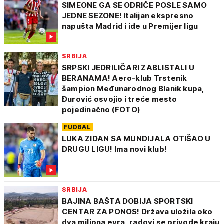
SIMEONE GA SE ODRIČE POSLE SAMO
JEDNE SEZONE! Italijan ekspresno
napušta Madrid i ide u Premijer ligu
SRBIJA
SRPSKI JEDRILIČARI ZABLISTALI U
BERANAMA! Aero-klub Trstenik
šampion Međunarodnog Blanik kupa,
Đurović osvojio i treće mesto
pojedinačno (FOTO)
FUDBAL
LUKA ZIDAN SA MUNDIJALA OTIŠAO U
DRUGU LIGU! Ima novi klub!
SRBIJA
BAJINA BAŠTA DOBIJA SPORTSKI
CENTAR ZA PONOS! Država uložila oko
dva miliona evra, radovi se privode kraju