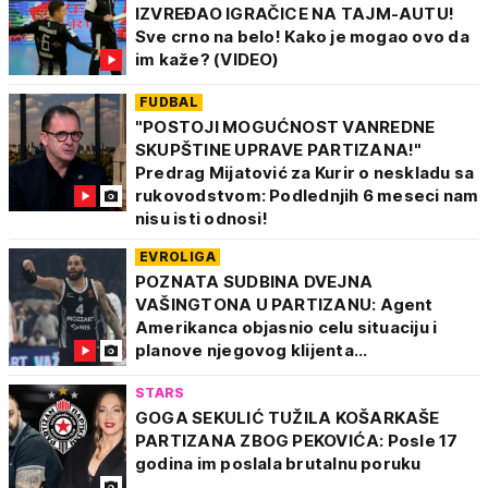
IZVREĐAO IGRAČICE NA TAJM-AUTU!
Sve crno na belo! Kako je mogao ovo da
im kaže? (VIDEO)
FUDBAL
"POSTOJI MOGUĆNOST VANREDNE
SKUPŠTINE UPRAVE PARTIZANA!"
Predrag Mijatović za Kurir o neskladu sa
rukovodstvom: Podlednjih 6 meseci nam
nisu isti odnosi!
EVROLIGA
POZNATA SUDBINA DVEJNA
VAŠINGTONA U PARTIZANU: Agent
Amerikanca objasnio celu situaciju i
planove njegovog klijenta...
STARS
GOGA SEKULIĆ TUŽILA KOŠARKAŠE
PARTIZANA ZBOG PEKOVIĆA: Posle 17
godina im poslala brutalnu poruku