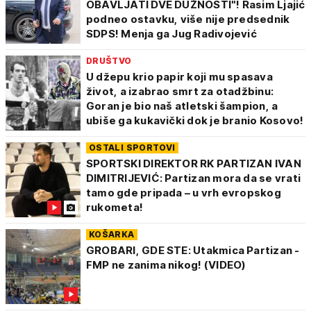
OBAVLJATI DVE DUŽNOSTI"! Rasim Ljajić
osvojenim Evroliginim trofejom, brojnim domaćim i
podneo ostavku, više nije predsednik
regionalnim titulama, te pod vođstvom slavnih
SDPS! Menja ga Jug Radivojević
trenera, klub je postao sinonim za vrhunsku košarku
DRUŠTVO
i neiscrpnu podršku navijača.
U džepu krio papir koji mu spasava
život, a izabrao smrt za otadžbinu:
Tag Partizan okuplja sve
najnovije vesti,
Goran je bio naš atletski šampion, a
rezultate, intervjue i zanimljivosti
vezane za
ubiše ga kukavički dok je branio Kosovo!
fudbalski i košarkaški klub, kao i ostale sekcije
OSTALI SPORTOVI
sportskog društva.
SPORTSKI DIREKTOR RK PARTIZAN IVAN
DIMITRIJEVIĆ: Partizan mora da se vrati
tamo gde pripada – u vrh evropskog
rukometa!
KOŠARKA
GROBARI, GDE STE: Utakmica Partizan -
FMP ne zanima nikog! (VIDEO)