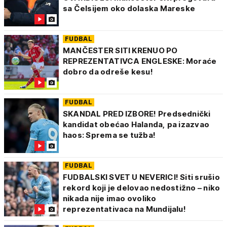
sa Čelsijem oko dolaska Mareske
FUDBAL
MANČESTER SITI KRENUO PO
REPREZENTATIVCA ENGLESKE: Moraće
dobro da odreše kesu!
FUDBAL
SKANDAL PRED IZBORE! Predsednički
kandidat obećao Halanda, pa izazvao
haos: Sprema se tužba!
FUDBAL
FUDBALSKI SVET U NEVERICI! Siti srušio
rekord koji je delovao nedostižno – niko
nikada nije imao ovoliko
reprezentativaca na Mundijalu!