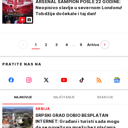
ARSENAL ŠAMPION POSLE 22 GODINE:
Neopisivo slavlje u severnom Londonu!
Tobdžije dočekale i taj dan!
1
2
3
4
…
9
Arhiva
PRATITE NAS NA
NAJNOVIJE
NAJČITANIJE
REAKCIJE
SRBIJA
SRPSKI GRAD DOBIO BESPLATAN
INTERNET: Građani i turisti sada mogu
da se povežu na mrežu bez plaćanja,