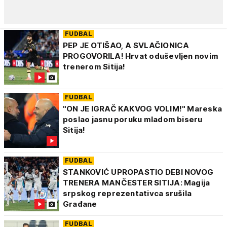
FUDBAL
PEP JE OTIŠAO, A SVLAČIONICA
PROGOVORILA! Hrvat oduševljen novim
trenerom Sitija!
FUDBAL
"ON JE IGRAČ KAKVOG VOLIM!" Mareska
poslao jasnu poruku mladom biseru
Sitija!
FUDBAL
STANKOVIĆ UPROPASTIO DEBI NOVOG
TRENERA MANČESTER SITIJA: Magija
srpskog reprezentativca srušila
Građane
FUDBAL