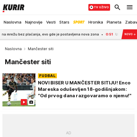
TV UŽIVO
Naslovna
Najnovije
Vesti
Stars
Hronika
Planeta
Zaba
bez plaćanja, evo gde je postavljena nova zona
0:51
UHAPŠEN BAHATI VOZAČ 
NOVO
→
Naslovna
Mančester siti
Mančester siti
FUDBAL
NOVI BISER U MANČESTER SITIJU! Enco
Mareska oduševljen 18-godišnjakom:
"Od prvog dana razgovaramo o njemu!"