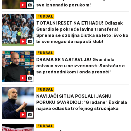
sve iznenadio porukom!
FUDBAL
TOTALNI RESET NA ETIHADU! Odlazak
Guardiole pokreće lavinu transfera!
Sprema se ozbiljna čistka na leto: Evo ko
bi sve mogao da napusti klub!
FUDBAL
DRAMA SE NASTAVLJA! Gvardiola
ostavio sve u neizvesnosti: Sastaću se
sa predsednikom i onda preseći!
FUDBAL
NAVIJAČI SITIJA POSLALI JASNU
PORUKU GVARDIOLI: "Građane" šokirala
najava odlaska trofejnog stručnjaka
FUDBAL