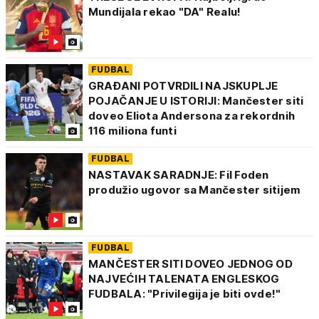
Mundijala rekao "DA" Realu!
FUDBAL
GRAĐANI POTVRDILI NAJSKUPLJE
POJAČANJE U ISTORIJI: Mančester siti
doveo Eliota Andersona za rekordnih
116 miliona funti
FUDBAL
NASTAVAK SARADNJE: Fil Foden
produžio ugovor sa Mančester sitijem
FUDBAL
MANČESTER SITI DOVEO JEDNOG OD
NAJVEĆIH TALENATA ENGLESKOG
FUDBALA: "Privilegija je biti ovde!"