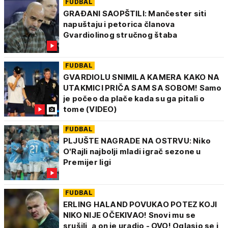
FUDBAL
GRAĐANI SAOPŠTILI: Mančester siti
napuštaju i petorica članova
Gvardiolinog stručnog štaba
FUDBAL
GVARDIOLU SNIMILA KAMERA KAKO NA
UTAKMICI PRIČA SAM SA SOBOM! Samo
je počeo da plače kada su ga pitali o
tome (VIDEO)
FUDBAL
PLJUŠTE NAGRADE NA OSTRVU: Niko
O'Rajli najbolji mladi igrač sezone u
Premijer ligi
FUDBAL
ERLING HALAND POVUKAO POTEZ KOJI
NIKO NIJE OČEKIVAO! Snovi mu se
srušili, a on je uradio - OVO! Oglasio se i