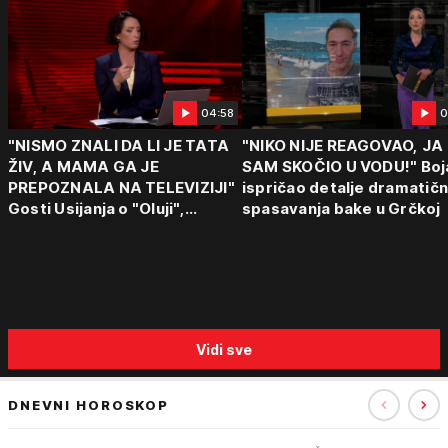
04:58
0
"NISMO ZNALI DA LI JE TATA
"NIKO NIJE REAGOVAO, JA
ŽIV, A MAMA GA JE
SAM SKOČIO U VODU!" Boj
PREPOZNALA NA TELEVIZIJI"
ispričao detalje dramatič
Gosti Usijanja o "Oluji",
spasavanja bake u Grčkoj
egzodusu Srba i stravičnim
svedočenjima
Vidi sve
DNEVNI HOROSKOP