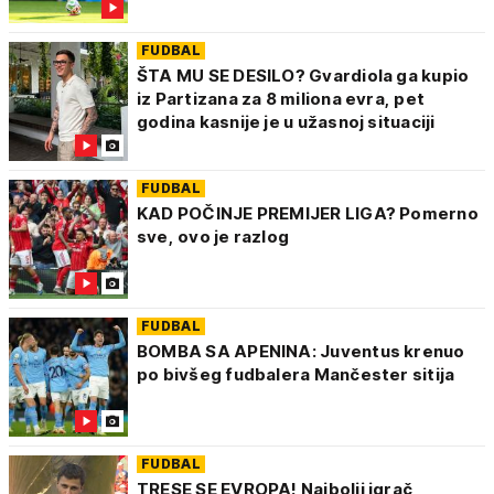
FUDBAL
ŠTA MU SE DESILO? Gvardiola ga kupio
iz Partizana za 8 miliona evra, pet
godina kasnije je u užasnoj situaciji
FUDBAL
KAD POČINJE PREMIJER LIGA? Pomerno
sve, ovo je razlog
FUDBAL
BOMBA SA APENINA: Juventus krenuo
po bivšeg fudbalera Mančester sitija
FUDBAL
TRESE SE EVROPA! Najbolji igrač