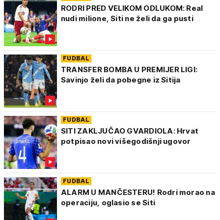
RODRI PRED VELIKOM ODLUKOM: Real
nudi milione, Siti ne želi da ga pusti
FUDBAL
TRANSFER BOMBA U PREMIJER LIGI:
Savinjo želi da pobegne iz Sitija
FUDBAL
SITI ZAKLJUČAO GVARDIOLA: Hrvat
potpisao novi višegodišnji ugovor
FUDBAL
ALARM U MANČESTERU! Rodri morao na
operaciju, oglasio se Siti