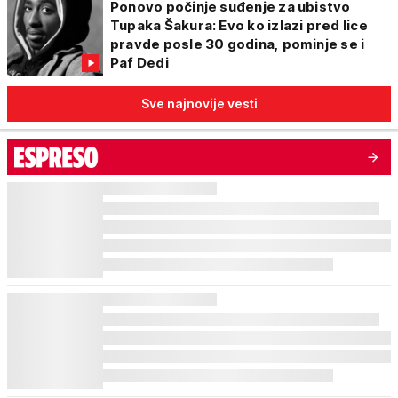
Ponovo počinje suđenje za ubistvo
Tupaka Šakura: Evo ko izlazi pred lice
pravde posle 30 godina, pominje se i
Paf Dedi
Sve najnovije vesti