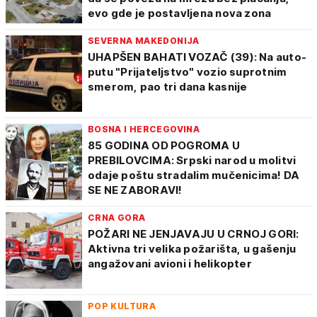
evo gde je postavljena nova zona
SEVERNA MAKEDONIJA
UHAPŠEN BAHATI VOZAČ (39): Na auto-
putu "Prijateljstvo" vozio suprotnim
smerom, pao tri dana kasnije
BOSNA I HERCEGOVINA
85 GODINA OD POGROMA U
PREBILOVCIMA: Srpski narod u molitvi
odaje poštu stradalim mučenicima! DA
SE NE ZABORAVI!
CRNA GORA
POŽARI NE JENJAVAJU U CRNOJ GORI:
Aktivna tri velika požarišta, u gašenju
angažovani avioni i helikopter
POP KULTURA