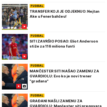
FUDBAL
TRANSFER KOJI JE ODJEKNUO: Nejtan
Ake u Fenerbahčeu!
FUDBAL
SITI ZAVRŠIO POSAO: Eliot Anderson
stiže za 116 miliona funti
FUDBAL
MANČESTER SITI NAŠAO ZAMENU ZA
GVARDIOLU: Evo ko je novi trener
"građana"
FUDBAL
GRAĐANI NAŠLI ZAMENU ZA
GVARDIOLU: Mančester siti pregovara