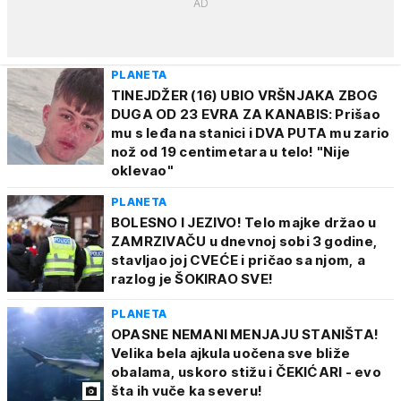
PLANETA
TINEJDŽER (16) UBIO VRŠNJAKA ZBOG
DUGA OD 23 EVRA ZA KANABIS: Prišao
mu s leđa na stanici i DVA PUTA mu zario
nož od 19 centimetara u telo! "Nije
oklevao"
PLANETA
BOLESNO I JEZIVO! Telo majke držao u
ZAMRZIVAČU u dnevnoj sobi 3 godine,
stavljao joj CVEĆE i pričao sa njom, a
razlog je ŠOKIRAO SVE!
PLANETA
OPASNE NEMANI MENJAJU STANIŠTA!
Velika bela ajkula uočena sve bliže
obalama, uskoro stižu i ČEKIĆARI - evo
šta ih vuče ka severu!