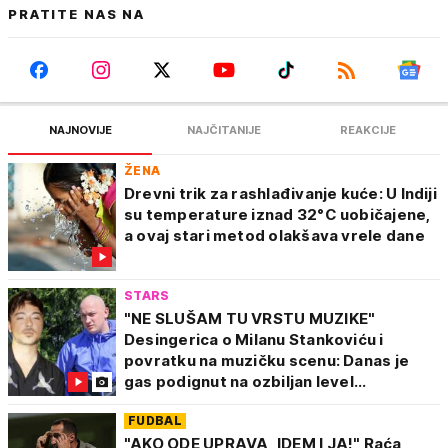
PRATITE NAS NA
NAJNOVIJE
NAJČITANIJE
REAKCIJE
ŽENA
Drevni trik za rashlađivanje kuće: U Indiji
su temperature iznad 32°C uobičajene,
a ovaj stari metod olakšava vrele dane
STARS
"NE SLUŠAM TU VRSTU MUZIKE"
Desingerica o Milanu Stankoviću i
povratku na muzičku scenu: Danas je
gas podignut na ozbiljan level...
FUDBAL
"AKO ODE UPRAVA, IDEM I JA!" Raća