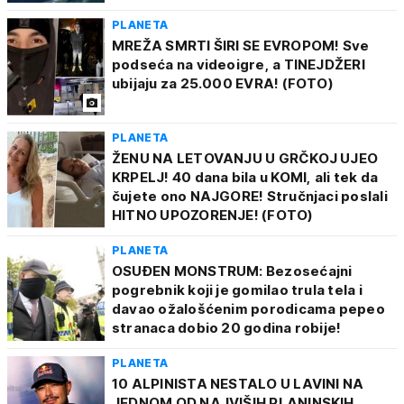
PLANETA
MREŽA SMRTI ŠIRI SE EVROPOM! Sve
podseća na videoigre, a TINEJDŽERI
ubijaju za 25.000 EVRA! (FOTO)
PLANETA
ŽENU NA LETOVANJU U GRČKOJ UJEO
KRPELJ! 40 dana bila u KOMI, ali tek da
čujete ono NAJGORE! Stručnjaci poslali
HITNO UPOZORENJE! (FOTO)
PLANETA
OSUĐEN MONSTRUM: Bezosećajni
pogrebnik koji je gomilao trula tela i
davao ožalošćenim porodicama pepeo
stranaca dobio 20 godina robije!
PLANETA
10 ALPINISTA NESTALO U LAVINI NA
JEDNOM OD NAJVIŠIH PLANINSKIH