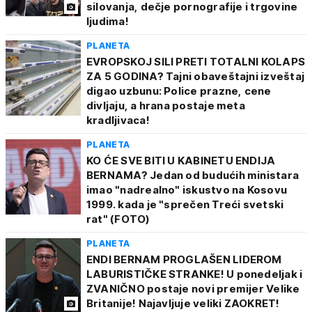
silovanja, dečje pornografije i trgovine
ljudima!
PLANETA
EVROPSKOJ SILI PRETI TOTALNI KOLAPS
ZA 5 GODINA? Tajni obaveštajni izveštaj
digao uzbunu: Police prazne, cene
divljaju, a hrana postaje meta
kradljivaca!
PLANETA
KO ĆE SVE BITI U KABINETU ENDIJA
BERNAMA? Jedan od budućih ministara
imao "nadrealno" iskustvo na Kosovu
1999. kada je "sprečen Treći svetski
rat" (FOTO)
PLANETA
ENDI BERNAM PROGLAŠEN LIDEROM
LABURISTIČKE STRANKE! U ponedeljak i
ZVANIČNO postaje novi premijer Velike
Britanije! Najavljuje veliki ZAOKRET!