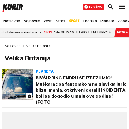
TV UŽIVO
Naslovna
Najnovije
Vesti
Stars
Hronika
Planeta
Zaba
va vrele dane
15:11
"NE SLUŠAM TU VRSTU MUZIKE" Desingerica o Milanu Stanko
NOVO
→
Naslovna
Velika Britanija
Velika Britanija
PLANETA
BIVŠI PRINC ENDRU SE IZBEZUMIO!
Muškarac sa fantomkom na glavi ga jurio
blizu imanja, otkriveni detalji INCIDENTA
koji se dogodio u maju ove godine!
(FOTO