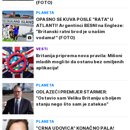
(FOTO)
PLANETA
OPASNO SE KUVA POSLE "RATA" U
ATLANTI! Argentinci BESNI na Engleze:
"Britanski ratni brod je u našim
vodama!" (FOTO)
VESTI
Britanija priprema nova pravila: Milioni
mladih mogli bi da ostanu bez omiljenih
aplikacija!
PLANETA
ODLAZEĆI PREMIJER STARMER:
"Ostavio sam Veliku Britaniju u boljem
stanju nego što sam je zatekao"
PLANETA
"CRNA UDOVICA" KONAČNO PALA!