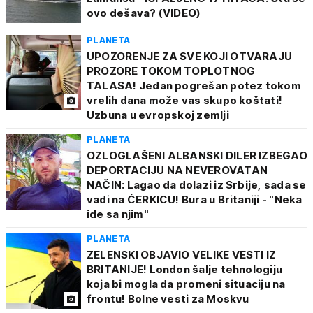
ovo dešava? (VIDEO)
PLANETA
UPOZORENJE ZA SVE KOJI OTVARAJU
PROZORE TOKOM TOPLOTNOG
TALASA! Jedan pogrešan potez tokom
vrelih dana može vas skupo koštati!
Uzbuna u evropskoj zemlji
PLANETA
OZLOGLAŠENI ALBANSKI DILER IZBEGAO
DEPORTACIJU NA NEVEROVATAN
NAČIN: Lagao da dolazi iz Srbije, sada se
vadi na ĆERKICU! Bura u Britaniji - "Neka
ide sa njim"
PLANETA
ZELENSKI OBJAVIO VELIKE VESTI IZ
BRITANIJE! London šalje tehnologiju
koja bi mogla da promeni situaciju na
frontu! Bolne vesti za Moskvu