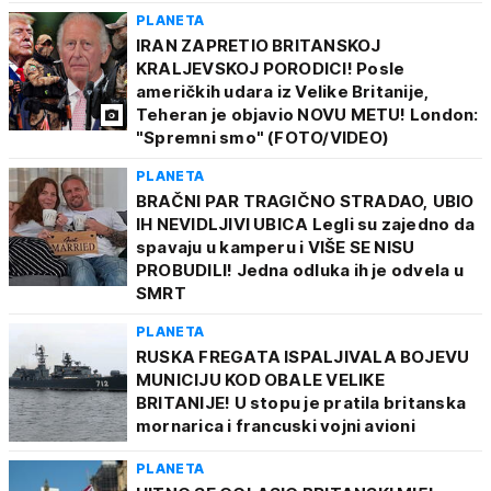
PLANETA
IRAN ZAPRETIO BRITANSKOJ
KRALJEVSKOJ PORODICI! Posle
američkih udara iz Velike Britanije,
Teheran je objavio NOVU METU! London:
"Spremni smo" (FOTO/VIDEO)
PLANETA
BRAČNI PAR TRAGIČNO STRADAO, UBIO
IH NEVIDLJIVI UBICA Legli su zajedno da
spavaju u kamperu i VIŠE SE NISU
PROBUDILI! Jedna odluka ih je odvela u
SMRT
PLANETA
RUSKA FREGATA ISPALJIVALA BOJEVU
MUNICIJU KOD OBALE VELIKE
BRITANIJE! U stopu je pratila britanska
mornarica i francuski vojni avioni
PLANETA