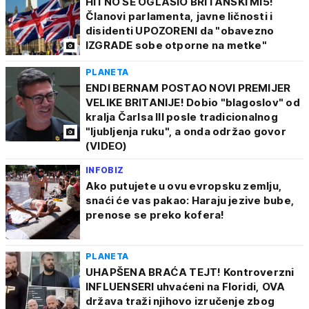
HITNO SE OGLASIO BRITANSKI MI5!
Članovi parlamenta, javne ličnosti i
disidenti UPOZORENI da "obavezno
IZGRADE sobe otporne na metke"
PLANETA
ENDI BERNAM POSTAO NOVI PREMIJER
VELIKE BRITANIJE! Dobio "blagoslov" od
kralja Čarlsa III posle tradicionalnog
"ljubljenja ruku", a onda održao govor
(VIDEO)
INFOBIZ
Ako putujete u ovu evropsku zemlju,
snaći će vas pakao: Haraju jezive bube,
prenose se preko kofera!
PLANETA
UHAPŠENA BRAĆA TEJT! Kontroverzni
INFLUENSERI uhvaćeni na Floridi, OVA
država traži njihovo izručenje zbog