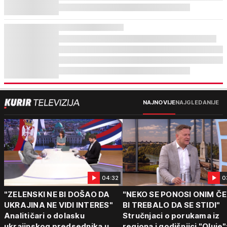
NAJNOVIJE
NAJGLEDANIJE
04:32
0
"ZELENSKI NE BI DOŠAO DA
"NEKO SE PONOSI ONIM Č
UKRAJINA NE VIDI INTERES"
BI TREBALO DA SE STIDI"
Analitičari o dolasku
Stručnjaci o porukama iz
ukrajinskog predsednika u
regiona i godišnjici "Oluje"