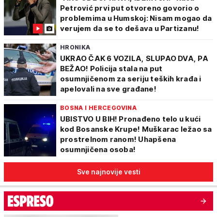
Petrović prvi put otvoreno govorio o
problemima u Humskoj: Nisam mogao da
verujem da se to dešava u Partizanu!
HRONIKA
UKRAO ČAK 6 VOZILA, SLUPAO DVA, PA
BEŽAO! Policija stala na put
osumnjičenom za seriju teških krađa i
apelovali na sve građane!
BOSNA I HERCEGOVINA
UBISTVO U BIH! Pronađeno telo u kući
kod Bosanske Krupe! Muškarac ležao sa
prostrelnom ranom! Uhapšena
osumnjičena osoba!
Sve najnovije vesti