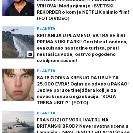
VRHOVA! Među njima je i SVETSKI
REKORDER o kom je NETFLIX snimio film!
(FOTO/VIDEO)
PLANETA
BRITANIJA U PLAMENU, VATRA SE ŠIRI
PREMA NUKLEARKI! Gori blizu Londona,
evakuisano na stotine turista, preti
nestašica vode, ostrvo pogođeno
ozbiljnom sušom!
PLANETA
SA 18 GODINA KRENUO DA UBIJE ZA
25.000 EVRA! Oglas ga odveo u PAKAO!
Jezive poruke tinejdžera koji je za
novac krenuo u egzekuciju: "KOGA
TREBA UBITI?" (FOTO)
PLANETA
FRANCUZI OTVORILI VATRU NA
BRITANSKI BROD? Neverovatna scena u
Lamanšu - ISPALJENO 17 HITACA! Šta se