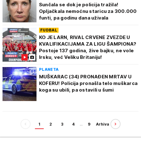
Sunčala se dok je policija tražila!
Opljačkala nemoćnu staricu za 300.000
funti, pa godinu dana uživala
FUDBAL
KO JE LARN, RIVAL CRVENE ZVEZDE U
KVALIFIKACIJAMA ZA LIGU ŠAMPIONA?
Postoje 137 godina, žive bajku, ne vole
Irsku, već Veliku Britaniju!
PLANETA
MUŠKARAC (34) PRONAĐEN MRTAV U
KOFERU! Policija pronašla telo muškarca
koga su ubili, pa ostavili u šumi
1
2
3
4
…
9
Arhiva