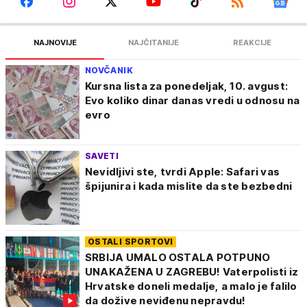
NAJNOVIJE
NAJČITANIJE
REAKCIJE
NOVČANIK
Kursna lista za ponedeljak, 10. avgust:
Evo koliko dinar danas vredi u odnosu na
evro
SAVETI
Nevidljivi ste, tvrdi Apple: Safari vas
špijunira i kada mislite da ste bezbedni
OSTALI SPORTOVI
SRBIJA UMALO OSTALA POTPUNO
UNAKAŽENA U ZAGREBU! Vaterpolisti iz
Hrvatske doneli medalje, a malo je falilo
da dožive neviđenu nepravdu!