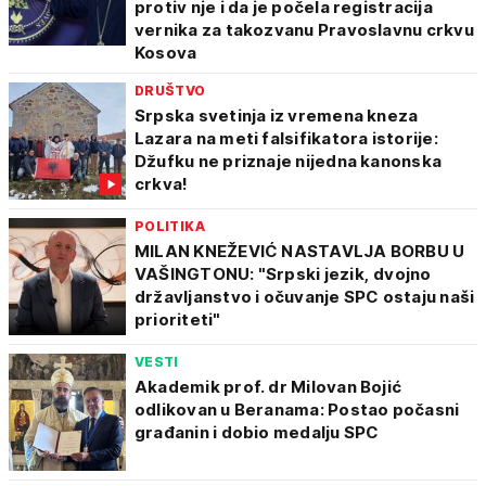
protiv nje i da je počela registracija
vernika za takozvanu Pravoslavnu crkvu
Kosova
DRUŠTVO
Srpska svetinja iz vremena kneza
Lazara na meti falsifikatora istorije:
Džufku ne priznaje nijedna kanonska
crkva!
POLITIKA
MILAN KNEŽEVIĆ NASTAVLJA BORBU U
VAŠINGTONU: "Srpski jezik, dvojno
državljanstvo i očuvanje SPC ostaju naši
prioriteti"
VESTI
Akademik prof. dr Milovan Bojić
odlikovan u Beranama: Postao počasni
građanin i dobio medalju SPC