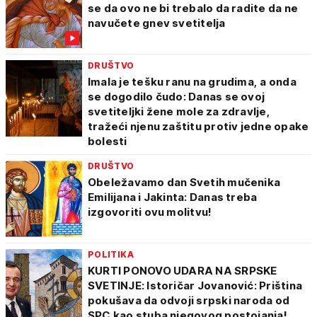
se da ovo ne bi trebalo da radite da ne
navučete gnev svetitelja
DRUŠTVO
Imala je tešku ranu na grudima, a onda
se dogodilo čudo: Danas se ovoj
svetiteljki žene mole za zdravlje,
tražeći njenu zaštitu protiv jedne opake
bolesti
DRUŠTVO
Obeležavamo dan Svetih mučenika
Emilijana i Jakinta: Danas treba
izgovoriti ovu molitvu!
POLITIKA
KURTI PONOVO UDARA NA SRPSKE
SVETINJE: Istoričar Jovanović: Priština
pokušava da odvoji srpski naroda od
SPC kao stuba njegovog postojanja!