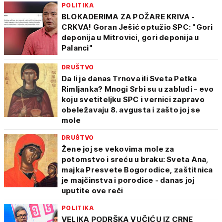
POLITIKA
BLOKADERIMA ZA POŽARE KRIVA -
CRKVA! Goran Ješić optužio SPC: "Gori
deponija u Mitrovici, gori deponija u
Palanci"
DRUŠTVO
Da li je danas Trnova ili Sveta Petka
Rimljanka? Mnogi Srbi su u zabludi - evo
koju svetiteljku SPC i vernici zapravo
obeležavaju 8. avgusta i zašto joj se
mole
DRUŠTVO
Žene joj se vekovima mole za
potomstvo i sreću u braku: Sveta Ana,
majka Presvete Bogorodice, zaštitnica
je majčinstva i porodice - danas joj
uputite ove reči
POLITIKA
VELIKA PODRŠKA VUČIĆU IZ CRNE