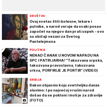
DRUŠTVO
Ovaj svetac štiti bolesne, lekare i
putnike, a narod veruje da svaki posao
započet na njegov dan prati uspeh - ovo
su običaji vezani za Svetog
Pantelejmona
POLITIKA
NENAD ČANAK U NOVOM NAPADU NA
SPC I PATRIJARHA! "Takozvana srpska,
takozvana pravoslavna, takozvana
crkva, PORFIRIJE JE PORTIR" (VIDEO)
SRBIJA
Đakon objasnio koju svetiteljku danas
slavimo: I po najvećoj vrućini narod
došao da se pokloni i moli je za zdravlje
(FOTO)