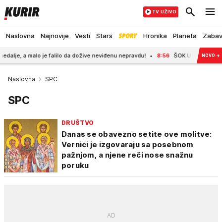
TV UŽIVO
Naslovna
Najnovije
Vesti
Stars
Hronika
Planeta
Zaba
 je falilo da dožive neviđenu nepravdu!
8:56
ŠOK U EMISIJI UŽIVO! Javila 
NOVO
→
Naslovna
SPC
SPC
DRUŠTVO
Danas se obavezno setite ove molitve:
Vernici je izgovaraju sa posebnom
pažnjom, a njene reči nose snažnu
poruku