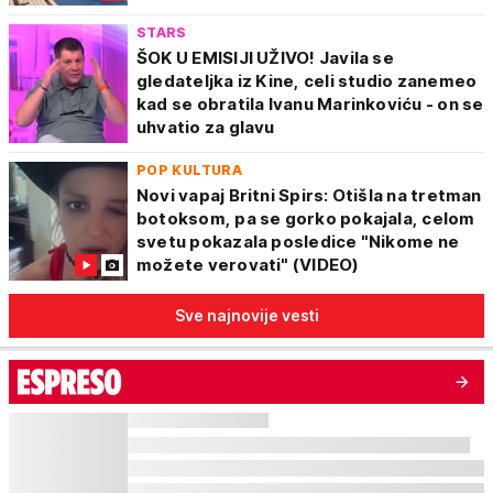
STARS
ŠOK U EMISIJI UŽIVO! Javila se
gledateljka iz Kine, celi studio zanemeo
kad se obratila Ivanu Marinkoviću - on se
uhvatio za glavu
POP KULTURA
Novi vapaj Britni Spirs: Otišla na tretman
botoksom, pa se gorko pokajala, celom
svetu pokazala posledice "Nikome ne
možete verovati" (VIDEO)
Sve najnovije vesti