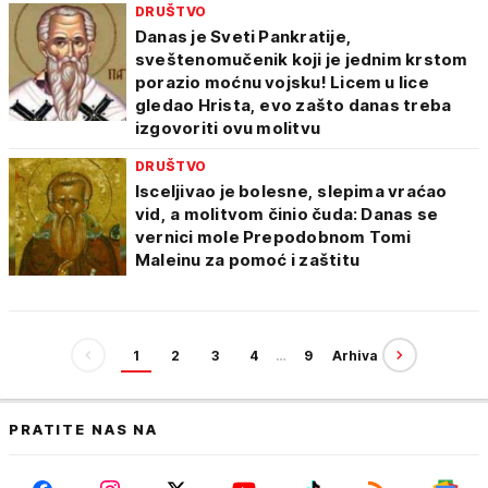
DRUŠTVO
Danas je Sveti Pankratije,
sveštenomučenik koji je jednim krstom
porazio moćnu vojsku! Licem u lice
gledao Hrista, evo zašto danas treba
izgovoriti ovu molitvu
DRUŠTVO
Isceljivao je bolesne, slepima vraćao
vid, a molitvom činio čuda: Danas se
vernici mole Prepodobnom Tomi
Maleinu za pomoć i zaštitu
1
2
3
4
…
9
Arhiva
PRATITE NAS NA