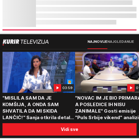
NAJNOVIJE
NAJGLEDANIJE
03:59
0
"MISLILA SAM DA JE
"NOVAC IM JE BIO PRIMAR
KOMŠIJA, A ONDA SAM
A POSLEDICE IH NISU
SHVATILA DA MI SKIDA
ZANIMALE" Gosti emisije
LANČIĆ!" Sanja otkrila detalje
"Puls Srbije vikend" analizi
napada u Novom Sadu
slučajeve koji su potresli
Vidi sve
Srbiju: Zločin se ne isplati