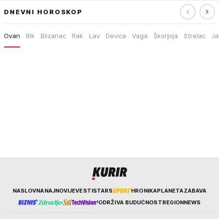
DNEVNI HOROSKOP
Ovan
Bik
Blizanac
Rak
Lav
Devica
Vaga
Škorpija
Strelac
Ja
Kurir
NASLOVNA
NAJNOVIJE
VESTI
STARS
HRONIKA
PLANETA
ZABAVA
ODRŽIVA BUDUĆNOST
REGION
NEWS