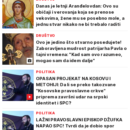
Danas je letnji Aranđelovdan: Ovo su
običaji i verovanja koja se prenose
vekovima, žene mu se posebno mole, a
jednu stvar nikako ne bi trebalo raditi
DRUŠTVO
Ovo je jedino što stvarno posedujete!
Zaboravljena mudrost patrijarha Pavla o
tajni vremena: "Kad sam ovo razumeo,
mogao sam da idem dalje"
POLITIKA
OPASAN PROJEKAT NA KOSOVU I
METOHIJI: Da li se preko takozvane
"Kosovske pravoslavne crkve"
priprema završni udar na srpski
identitet i SPC?
POLITIKA
LAŽNI PRAVOSLAVNI EPISKOP DŽUFKA
NAPAO SPC! Tvrdi da je dobio spor