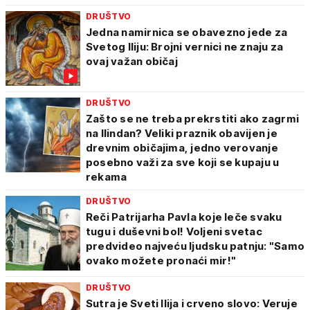
DRUŠTVO
Jedna namirnica se obavezno jede za
Svetog Iliju: Brojni vernici ne znaju za
ovaj važan običaj
DRUŠTVO
Zašto se ne treba prekrstiti ako zagrmi
na Ilindan? Veliki praznik obavijen je
drevnim običajima, jedno verovanje
posebno važi za sve koji se kupaju u
rekama
DRUŠTVO
Reči Patrijarha Pavla koje leče svaku
tugu i duševni bol! Voljeni svetac
predvideo najveću ljudsku patnju: "Samo
ovako možete pronaći mir!"
DRUŠTVO
Sutra je Sveti Ilija i crveno slovo: Veruje