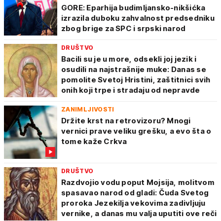
GORE: Eparhija budimljansko-nikšićka
izrazila duboku zahvalnost predsedniku
zbog brige za SPC i srpski narod
DRUŠTVO
Bacili su je u more, odsekli joj jezik i
osudili na najstrašnije muke: Danas se
pomolite Svetoj Hristini, zaštitnici svih
onih koji trpe i stradaju od nepravde
ZANIMLJIVOSTI
Držite krst na retrovizoru? Mnogi
vernici prave veliku grešku, a evo šta o
tome kaže Crkva
DRUŠTVO
Razdvojio vodu poput Mojsija, molitvom
spasavao narod od gladi: Čuda Svetog
proroka Jezekilja vekovima zadivljuju
vernike, a danas mu valja uputiti ove reči