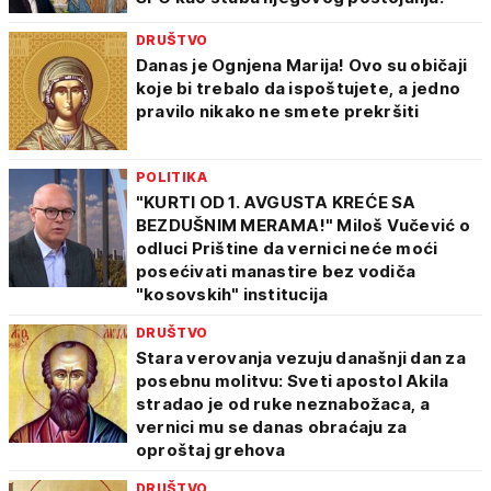
DRUŠTVO
Danas je Ognjena Marija! Ovo su običaji
koje bi trebalo da ispoštujete, a jedno
pravilo nikako ne smete prekršiti
POLITIKA
"KURTI OD 1. AVGUSTA KREĆE SA
BEZDUŠNIM MERAMA!" Miloš Vučević o
odluci Prištine da vernici neće moći
posećivati manastire bez vodiča
"kosovskih" institucija
DRUŠTVO
Stara verovanja vezuju današnji dan za
posebnu molitvu: Sveti apostol Akila
stradao je od ruke neznabožaca, a
vernici mu se danas obraćaju za
oproštaj grehova
DRUŠTVO