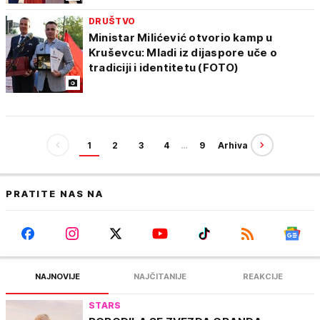
DRUŠTVO
Ministar Milićević otvorio kamp u
Kruševcu: Mladi iz dijaspore uče o
tradiciji i identitetu (FOTO)
1
2
3
4
…
9
Arhiva
PRATITE NAS NA
NAJNOVIJE
NAJČITANIJE
REAKCIJE
STARS