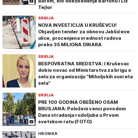
Batom, bio obezbeđenje Bartonu i Liz
Tejlor
SRBIJA
NOVA INVESTICIJA U KRUŠEVCU!
Objavljen tender za obnovu Jakšićeve
ulice, procenjena vrednost radova
preko 35 MILIONA DINARA
SRBIJA
BESPOVRATNA SREDSTVA: I Kruševac
dobio novac od Ministarstva za brigu o
selu za organizaciju "Miholjskih susreta
sela"
SRBIJA
PRE 100 GODINA OBEŠENO OSAM
BRUSJANA: Položeni venci povodom
Dana stradanja rodoljuba u Prvom
svetskom ratu (FOTO)
HRONIKA