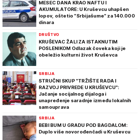
MESEC DANA KRAO NAFTU I
AKUMULATORE: U Kruševcu uhapšen
lopov, oštetio "Srbijašume" za 140.000
dinara
DRUŠTVO
KRUŠEVAC ŽALI ZA ISTAKNUTIM
POSLENIKOM Odlazak čoveka koji je
obeležio kulturni život Kruševca
SRBIJA
STRUČNI SKUP "TRŽIŠTE RADA I
RAZVOJ PRIVREDE U KRUŠEVCU":
Jačanje socijalnog dijaloga i
unapređenje saradnje između lokalnih
samouprava
SRBIJA
BEBI BUM U GRADU POD BAGDALOM:
Duplo više novorođenčadi u Kruševcu