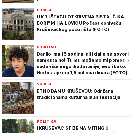
SRBIJA
U KRUŠEVCU OTKRIVENA BISTA "ČIKA
BORI" MIHAILOVIĆU Počast osnivaču
Kruševačkog pozorišta (FOTO)
DRUŠTVO
Danilo ima 15 godina, ali i dalje ne govori
samostalno! Tu mu možemo mi pomoći -
sada više nego ikada ranije, evo i kako:
Nedostaje mu 1,5 miliona dinara (FOTO)
SRBIJA
ETNO DAN U KRUŠEVCU: Održana
tradicionalna kulturna manifestacija
POLITIKA
I KRUŠEVAC STIŽE NA MITING U