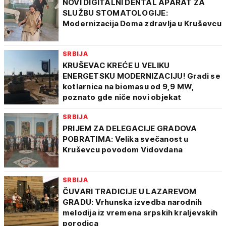
NOVI DIGITALNI DENTAL APARAT ZA
SLUŽBU STOMATOLOGIJE:
Modernizacija Doma zdravlja u Kruševcu
SRBIJA
KRUŠEVAC KREĆE U VELIKU
ENERGETSKU MODERNIZACIJU! Gradi se
kotlarnica na biomasu od 9,9 MW,
poznato gde niče novi objekat
SRBIJA
PRIJEM ZA DELEGACIJE GRADOVA
POBRATIMA: Velika svečanost u
Kruševcu povodom Vidovdana
SRBIJA
ČUVARI TRADICIJE U LAZAREVOM
GRADU: Vrhunska izvedba narodnih
melodija iz vremena srpskih kraljevskih
porodica