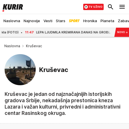
TV UŽIVO
Naslovna
Najnovije
Vesti
Stars
Hronika
Planeta
Zaba
)
11:47
LEPA LJUDMILA KREMIRANA DANAS NA GROBLJU U BEOGRADU: Turski drža
NOVO
→
Naslovna
Kruševac
Kruševac
Kruševac je jedan od najznačajnijih istorijskih
gradova Srbije, nekadašnja prestonica kneza
Lazara i važan kulturni, privredni i administrativni
centar Rasinskog okruga.