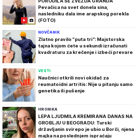
PORODILA SE ZVEZDA GRANDA
Pevačica na svet donela sina,
nasledniku dala ime arapskog porekla
(FOTO)
NOVČANIK
Zlatno pravilo "puta tri": Majstorska
tajna kojom ćete u sekundi izračunati
kvadraturu za krečenje i izbeći prevare
VESTI
Naučnici otkrili novi okidač za
reumatoidni artritis: Nije u pitanju samo
genetika ili pušenje
HRONIKA
LEPA LJUDMILA KREMIRANA DANAS NA
GROBLJU U BEOGRADU: Turski
državljanin svirepo je ubio u Borči, njena
majka na poslednjem ispraćaju