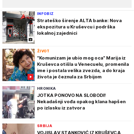
INFOBIZ
Strateško širenje ALTA banke: Nova
ekspozitura u Kruševcu i podrška
lokalnoj zajednici
ŽIVOT
"Komunizam je ubio mog oca" Marija iz
Kruševca otišla u Venecuelu, promenila
ime i postala velika zvezda, a do kraja
života je čeznula za Srbijom
HRONIKA
JOTKA PONOVO NA SLOBODI!
Nekadašnji vođa opakog klana hapšen
po izlasku iz zatvora
SRBIJA
VOJISLAV STANKOVIĆ IZ KRUŠEVCA