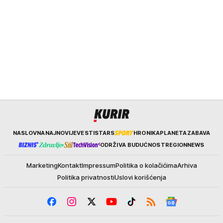
Kurir
NASLOVNA
NAJNOVIJE
VESTI
STARS
HRONIKA
PLANETA
ZABAVA
ODRŽIVA BUDUĆNOST
REGION
NEWS
Marketing
Kontakt
Impressum
Politika o kolačićima
Arhiva
Politika privatnosti
Uslovi korišćenja