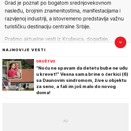
Grad je poznat po bogatom srednjovekovnom
nasleđu, brojnim znamenitostima, manifestacijama i
razvijenoj industriji, a istovremeno predstavlja važnu
turističku destinaciju centralne Srbije.
Pratimo aktuelne vesti iz Kruševca, događaje,
razvojne projekte, privredu, kulturu, obrazovanje,
NAJNOVIJE VESTI
sport i teme koje su značajne za građane i posetioce
DRUŠTVO
ovog grada.
"Noću ne spavam da detetu bube ne uđu
u krevet!" Vesna sama brine o ćerkici (6)
sa Daunovim sindromom, žive u objektu
za seno, a fali im još malo do novog
doma!