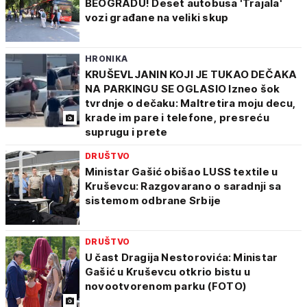
BEOGRADU! Deset autobusa 'Trajala'
vozi građane na veliki skup
HRONIKA
KRUŠEVLJANIN KOJI JE TUKAO DEČAKA
NA PARKINGU SE OGLASIO Izneo šok
tvrdnje o dečaku: Maltretira moju decu,
krade im pare i telefone, presreću
suprugu i prete
DRUŠTVO
Ministar Gašić obišao LUSS textile u
Kruševcu: Razgovarano o saradnji sa
sistemom odbrane Srbije
DRUŠTVO
U čast Dragija Nestorovića: Ministar
Gašić u Kruševcu otkrio bistu u
novootvorenom parku (FOTO)