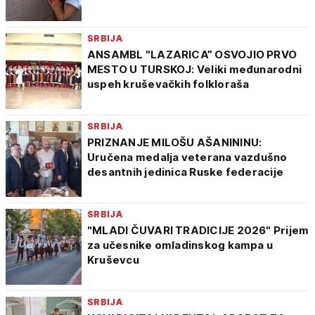
SRBIJA
ANSAMBL "LAZARICA” OSVOJIO PRVO
MESTO U TURSKOJ: Veliki međunarodni
uspeh kruševačkih folkloraša
SRBIJA
PRIZNANJE MILOŠU AŠANININU:
Uručena medalja veterana vazdušno
desantnih jedinica Ruske federacije
SRBIJA
"MLADI ČUVARI TRADICIJE 2026" Prijem
za učesnike omladinskog kampa u
Kruševcu
SRBIJA