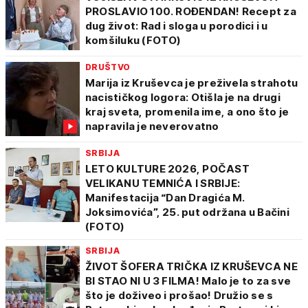
PROSLAVIO 100. ROĐENDAN! Recept za
dug život: Rad i sloga u porodici i u
komšiluku (FOTO)
DRUŠTVO
Marija iz Kruševca je preživela strahotu
nacističkog logora: Otišla je na drugi
kraj sveta, promenila ime, a ono što je
napravila je neverovatno
SRBIJA
LETO KULTURE 2026, POČAST
VELIKANU TEMNIĆA I SRBIJE:
Manifestacija “Dan Dragića M.
Joksimovića”, 25. put održana u Bačini
(FOTO)
SRBIJA
ŽIVOT ŠOFERA TRIČKA IZ KRUŠEVCA NE
BI STAO NI U 3 FILMA! Malo je to za sve
što je doživeo i prošao! Družio se s