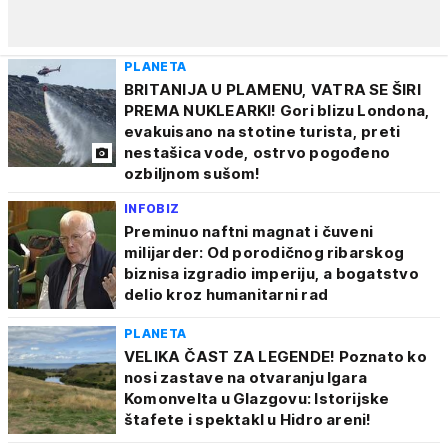
PLANETA
BRITANIJA U PLAMENU, VATRA SE ŠIRI
PREMA NUKLEARKI! Gori blizu Londona,
evakuisano na stotine turista, preti
nestašica vode, ostrvo pogođeno
ozbiljnom sušom!
INFOBIZ
Preminuo naftni magnat i čuveni
milijarder: Od porodičnog ribarskog
biznisa izgradio imperiju, a bogatstvo
delio kroz humanitarni rad
PLANETA
VELIKA ČAST ZA LEGENDE! Poznato ko
nosi zastave na otvaranju Igara
Komonvelta u Glazgovu: Istorijske
štafete i spektakl u Hidro areni!