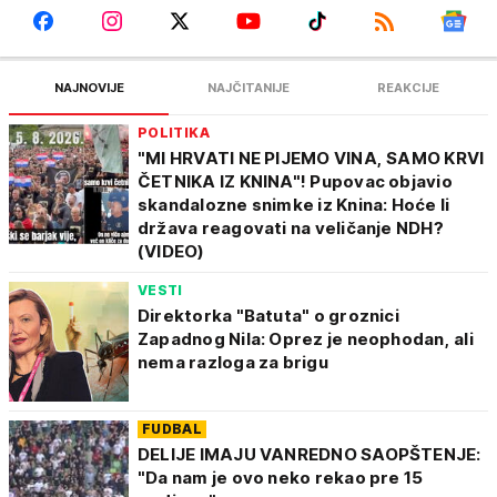
NAJNOVIJE
NAJČITANIJE
REAKCIJE
POLITIKA
"MI HRVATI NE PIJEMO VINA, SAMO KRVI
ČETNIKA IZ KNINA"! Pupovac objavio
skandalozne snimke iz Knina: Hoće li
država reagovati na veličanje NDH?
(VIDEO)
VESTI
Direktorka "Batuta" o groznici
Zapadnog Nila: Oprez je neophodan, ali
nema razloga za brigu
FUDBAL
DELIJE IMAJU VANREDNO SAOPŠTENJE:
"Da nam je ovo neko rekao pre 15