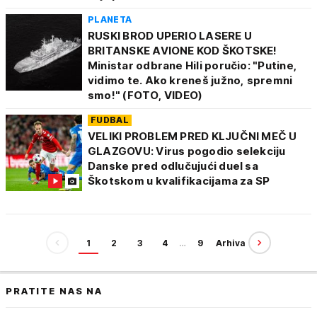
PLANETA
RUSKI BROD UPERIO LASERE U
BRITANSKE AVIONE KOD ŠKOTSKE!
Ministar odbrane Hili poručio: "Putine,
vidimo te. Ako kreneš južno, spremni
smo!" (FOTO, VIDEO)
FUDBAL
VELIKI PROBLEM PRED KLJUČNI MEČ U
GLAZGOVU: Virus pogodio selekciju
Danske pred odlučujući duel sa
Škotskom u kvalifikacijama za SP
1
2
3
4
…
9
Arhiva
PRATITE NAS NA