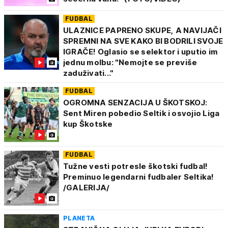
FUDBAL
ULAZNICE PAPRENO SKUPE, A NAVIJAČI
SPREMNI NA SVE KAKO BI BODRILI SVOJE
IGRAČE! Oglasio se selektor i uputio im
jednu molbu: "Nemojte se previše
zaduživati..."
FUDBAL
OGROMNA SENZACIJA U ŠKOTSKOJ:
Sent Miren pobedio Seltik i osvojio Liga
kup Škotske
FUDBAL
Tužne vesti potresle škotski fudbal!
Preminuo legendarni fudbaler Seltika!
/GALERIJA/
PLANETA