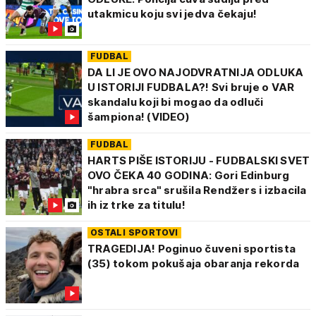
utakmicu koju svi jedva čekaju!
FUDBAL
DA LI JE OVO NAJODVRATNIJA ODLUKA
U ISTORIJI FUDBALA?! Svi bruje o VAR
skandalu koji bi mogao da odluči
šampiona! (VIDEO)
FUDBAL
HARTS PIŠE ISTORIJU - FUDBALSKI SVET
OVO ČEKA 40 GODINA: Gori Edinburg
"hrabra srca" srušila Rendžers i izbacila
ih iz trke za titulu!
OSTALI SPORTOVI
TRAGEDIJA! Poginuo čuveni sportista
(35) tokom pokušaja obaranja rekorda