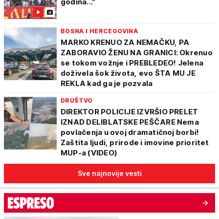
godina..."
BOSNA I HERCEGOVINA
MARKO KRENUO ZA NEMAČKU, PA
ZABORAVIO ŽENU NA GRANICI: Okrenuo
se tokom vožnje i PREBLEDEO! Jelena
doživela šok života, evo ŠTA MU JE
REKLA kad ga je pozvala
DRUŠTVO
DIREKTOR POLICIJE IZVRŠIO PRELET
IZNAD DELIBLATSKE PEŠČARE Nema
povlačenja u ovoj dramatičnoj borbi!
Zaštita ljudi, prirode i imovine prioritet
MUP-a (VIDEO)
Sve najnovije vesti