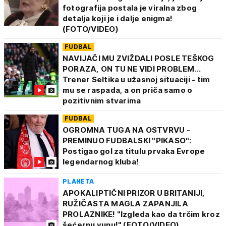
fotografija postala je viralna zbog
detalja koji je i dalje enigma!
(FOTO/VIDEO)
FUDBAL
NAVIJAČI MU ZVIŽDALI POSLE TEŠKOG
PORAZA, ON TU NE VIDI PROBLEM...
Trener Seltika u užasnoj situaciji - tim
mu se raspada, a on priča samo o
pozitivnim stvarima
FUDBAL
OGROMNA TUGA NA OSTVRVU -
PREMINUO FUDBALSKI "PIKASO":
Postigao gol za titulu prvaka Evrope
legendarnog kluba!
PLANETA
APOKALIPTIČNI PRIZOR U BRITANIJI,
RUŽIČASTA MAGLA ZAPANJILA
PROLAZNIKE! "Izgleda kao da trčim kroz
šećernu vunu!" (FOTO/VIDEO)