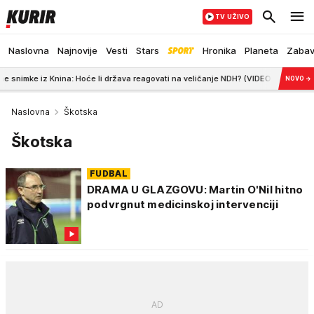
TV UŽIVO
Naslovna
Najnovije
Vesti
Stars
Hronika
Planeta
Zaba
Knina: Hoće li država reagovati na veličanje NDH? (VIDEO)
17:22
MARKO KRE
NOVO
→
Naslovna
Škotska
Škotska
FUDBAL
DRAMA U GLAZGOVU: Martin O'Nil hitno
podvrgnut medicinskoj intervenciji