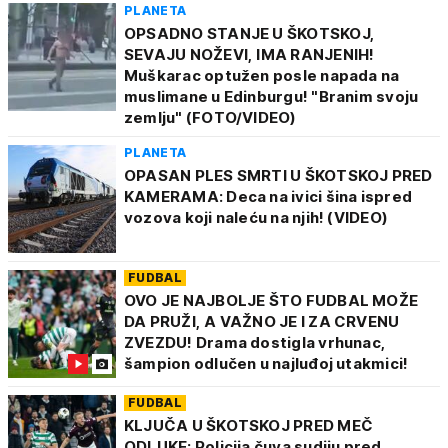
PLANETA
OPSADNO STANJE U ŠKOTSKOJ,
SEVAJU NOŽEVI, IMA RANJENIH!
Muškarac optužen posle napada na
muslimane u Edinburgu! "Branim svoju
zemlju" (FOTO/VIDEO)
PLANETA
OPASAN PLES SMRTI U ŠKOTSKOJ PRED
KAMERAMA: Deca na ivici šina ispred
vozova koji naleću na njih! (VIDEO)
FUDBAL
OVO JE NAJBOLJE ŠTO FUDBAL MOŽE
DA PRUŽI, A VAŽNO JE I ZA CRVENU
ZVEZDU! Drama dostigla vrhunac,
šampion odlučen u najluđoj utakmici!
FUDBAL
KLJUČA U ŠKOTSKOJ PRED MEČ
ODLUKE: Policija čuva sudiju pred