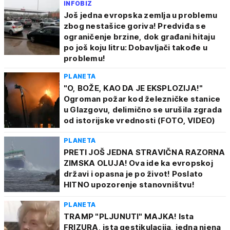
INFOBIZ
Još jedna evropska zemlja u problemu
zbog nestašice goriva! Predviđa se
ograničenje brzine, dok građani hitaju
po još koju litru: Dobavljači takođe u
problemu!
PLANETA
"O, BOŽE, KAO DA JE EKSPLOZIJA!"
Ogroman požar kod železničke stanice
u Glazgovu, delimično se urušila zgrada
od istorijske vrednosti (FOTO, VIDEO)
PLANETA
PRETI JOŠ JEDNA STRAVIČNA RAZORNA
ZIMSKA OLUJA! Ova ide ka evropskoj
državi i opasna je po život! Poslato
HITNO upozorenje stanovništvu!
PLANETA
TRAMP "PLJUNUTI" MAJKA! Ista
FRIZURA, ista gestikulacija, jedna njena