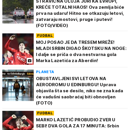
STRAVIČNA OLUJA JURI KA EVROPI,
KREĆE TOTALNI HAOS! Ova zemlja biće
prva na udaru! Hitno se otkazuju letovi,
zatvaraju mostovi, pruge i putevi!
(FOTO/VIDEO)
FUDBAL
MOJ POSAO JE DA TRESEM MREŽE!
MLADI SRBIN DIGAO ŠKOTSKU NA NOGE:
I dalje se priča o dva nestvarna gola
Marka Lazetića za Aberdin!
PLANETA
OBUSTAVLJENI SVI LETOVA NA
AERODROMU U EDINBURGU! Uprava
objavila šta se desilo, niko ne zna kada
će vadušni saobraćaj biti obnovljen
(FOTO)
FUDBAL
MARKO LAZETIĆ PROBUDIO ZVER U
SEBI! DVA GOLA ZA 17 MINUTA: Srbin