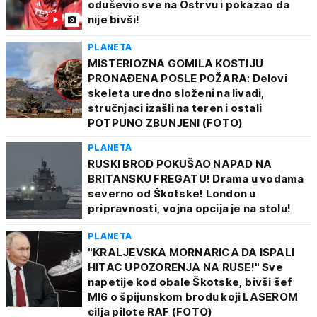
oduševio sve na Ostrvu i pokazao da
nije bivši!
PLANETA
MISTERIOZNA GOMILA KOSTIJU
PRONAĐENA POSLE POŽARA: Delovi
skeleta uredno složeni na livadi,
stručnjaci izašli na teren i ostali
POTPUNO ZBUNJENI (FOTO)
PLANETA
RUSKI BROD POKUŠAO NAPAD NA
BRITANSKU FREGATU! Drama u vodama
severno od Škotske! London u
pripravnosti, vojna opcija je na stolu!
PLANETA
"KRALJEVSKA MORNARICA DA ISPALI
HITAC UPOZORENJA NA RUSE!" Sve
napetije kod obale Škotske, bivši šef
MI6 o špijunskom brodu koji LASEROM
cilja pilote RAF (FOTO)