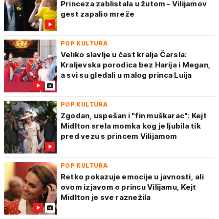
Princeza zablistala u žutom - Vilijamov
gest zapalio mreže
POP KULTURA
Veliko slavlje u čast kralja Čarsla:
Kraljevska porodica bez Harija i Megan,
a svi su gledali u malog princa Luija
POP KULTURA
Zgodan, uspešan i "fin muškarac": Kejt
Midlton srela momka kog je ljubila tik
pred vezu s princem Vilijamom
POP KULTURA
Retko pokazuje emocije u javnosti, ali
ovom izjavom o princu Vilijamu, Kejt
Midlton je sve raznežila