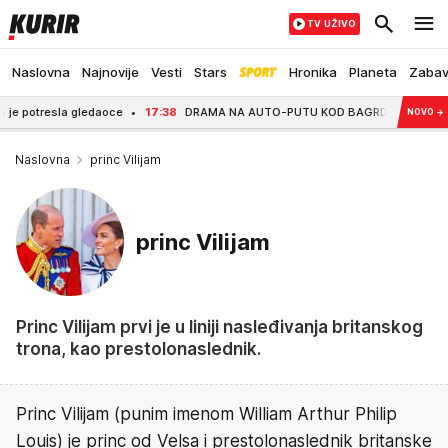
TV UŽIVO
Naslovna
Najnovije
Vesti
Stars
Hronika
Planeta
Zaba
la gledaoce
17:38
DRAMA NA AUTO-PUTU KOD BAGRDANA! Zapalio se automobil, 
NOVO
→
Naslovna
princ Vilijam
princ Vilijam
Princ Vilijam prvi je u liniji nasleđivanja britanskog
trona, kao prestolonaslednik.
Princ Vilijam (punim imenom William Arthur Philip
Louis) je princ od Velsa i prestolonaslednik britanske