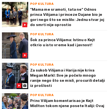
POP KULTURA
"Mama me sramoti, tata ne" Odnos
princa Vilijama i princeze Dajane bio je
gori nego što se mislilo: Jednu stvar joj
do smrti nije oprostio
POP KULTURA
Šok za princa Vilijama: Istinu o Kejt
otkrio u isto vreme kad i javnost!
POP KULTURA
Za sukob Vilijama i Harija nije kriva
Megan Markl: Sve je počelo mnogo
ranije nego što se misli, procurili detalji
iz prošlosti
POP KULTURA
Princ Vilijam komentarisao je Kejt
Midlton tokom njene posete Italiji: Ovaj