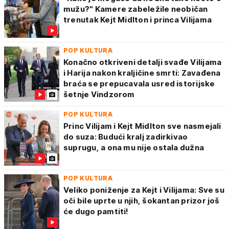
mužu?" Kamere zabeležile neobičan
trenutak Kejt Midlton i princa Vilijama
POP KULTURA
Konačno otkriveni detalji svađe Vilijama
i Harija nakon kraljičine smrti: Zavađena
braća se prepucavala usred istorijske
šetnje Vindzorom
POP KULTURA
Princ Vilijam i Kejt Midlton sve nasmejali
do suza: Budući kralj zadirkivao
suprugu, a ona mu nije ostala dužna
POP KULTURA
Veliko poniženje za Kejt i Vilijama: Sve su
oči bile uprte u njih, šokantan prizor još
će dugo pamtiti!