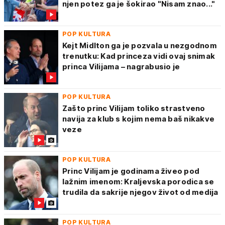
njen potez ga je šokirao "Nisam znao..."
POP KULTURA
Kejt Midlton ga je pozvala u nezgodnom
trenutku: Kad princeza vidi ovaj snimak
princa Vilijama – nagrabusio je
POP KULTURA
Zašto princ Vilijam toliko strastveno
navija za klub s kojim nema baš nikakve
veze
POP KULTURA
Princ Vilijam je godinama živeo pod
lažnim imenom: Kraljevska porodica se
trudila da sakrije njegov život od medija
POP KULTURA