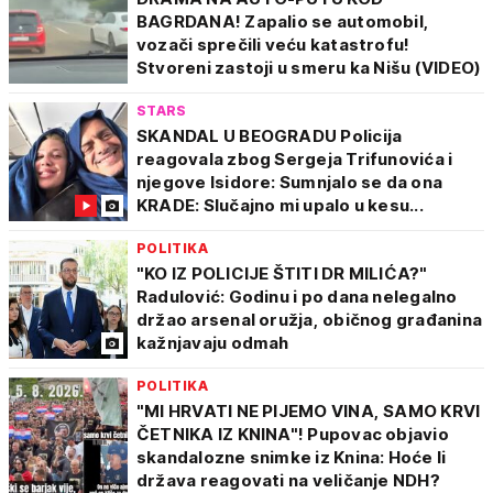
BAGRDANA! Zapalio se automobil,
vozači sprečili veću katastrofu!
Stvoreni zastoji u smeru ka Nišu (VIDEO)
STARS
SKANDAL U BEOGRADU Policija
reagovala zbog Sergeja Trifunovića i
njegove Isidore: Sumnjalo se da ona
KRADE: Slučajno mi upalo u kesu...
POLITIKA
"KO IZ POLICIJE ŠTITI DR MILIĆA?"
Radulović: Godinu i po dana nelegalno
držao arsenal oružja, običnog građanina
kažnjavaju odmah
POLITIKA
"MI HRVATI NE PIJEMO VINA, SAMO KRVI
ČETNIKA IZ KNINA"! Pupovac objavio
skandalozne snimke iz Knina: Hoće li
država reagovati na veličanje NDH?