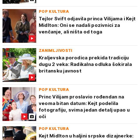
POP KULTURA
Tejlor Svift odjavila princa Vilijama i Kejt
Midlton: Oni se nadali pozivnici za
venčanje, ali ništa od toga
ZANIMLJIVOSTI
Kraljevska porodica prekida tradiciju
dugu 2 veka: Radikalna odluka šokirala
britansku javnost
POP KULTURA
Princ Vilijam proslavio rođendan na
veoma bitan datum: Kejt podelila
fotografiju, svima jedan detalj upao u
oči
POP KULTURA
Kejt Midlton u haljini srpske dizajnerke: