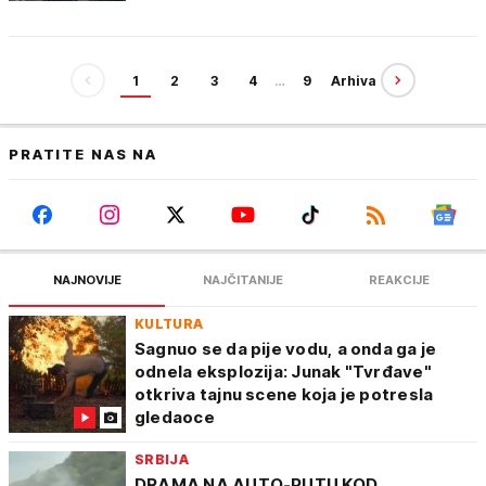
1
2
3
4
…
9
Arhiva
PRATITE NAS NA
NAJNOVIJE
NAJČITANIJE
REAKCIJE
KULTURA
Sagnuo se da pije vodu, a onda ga je
odnela eksplozija: Junak "Tvrđave"
otkriva tajnu scene koja je potresla
gledaoce
SRBIJA
DRAMA NA AUTO-PUTU KOD