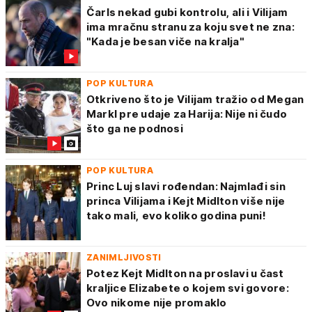
Čarls nekad gubi kontrolu, ali i Vilijam
ima mračnu stranu za koju svet ne zna:
"Kada je besan viče na kralja"
POP KULTURA
Otkriveno što je Vilijam tražio od Megan
Markl pre udaje za Harija: Nije ni čudo
što ga ne podnosi
POP KULTURA
Princ Luj slavi rođendan: Najmlađi sin
princa Vilijama i Kejt Midlton više nije
tako mali, evo koliko godina puni!
ZANIMLJIVOSTI
Potez Kejt Midlton na proslavi u čast
kraljice Elizabete o kojem svi govore:
Ovo nikome nije promaklo