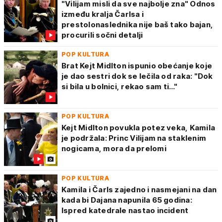
"Vilijam misli da sve najbolje zna" Odnos
između kralja Čarlsa i
prestolonaslednika nije baš tako bajan,
procurili sočni detalji
POP KULTURA
Brat Kejt Midlton ispunio obećanje koje
je dao sestri dok se lečila od raka: "Dok
si bila u bolnici, rekao sam ti…"
POP KULTURA
Kejt Midlton povukla potez veka, Kamila
je podržala: Princ Vilijam na staklenim
nogicama, mora da prelomi
POP KULTURA
Kamila i Čarls zajedno i nasmejani na dan
kada bi Dajana napunila 65 godina:
Ispred katedrale nastao incident