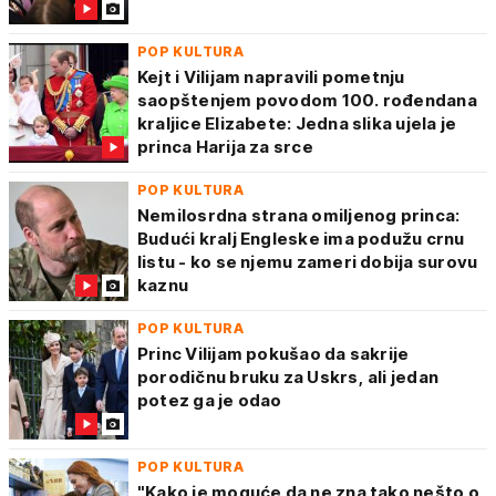
POP KULTURA
Kejt i Vilijam napravili pometnju
saopštenjem povodom 100. rođendana
kraljice Elizabete: Jedna slika ujela je
princa Harija za srce
POP KULTURA
Nemilosrdna strana omiljenog princa:
Budući kralj Engleske ima podužu crnu
listu - ko se njemu zameri dobija surovu
kaznu
POP KULTURA
Princ Vilijam pokušao da sakrije
porodičnu bruku za Uskrs, ali jedan
potez ga je odao
POP KULTURA
"Kako je moguće da ne zna tako nešto o