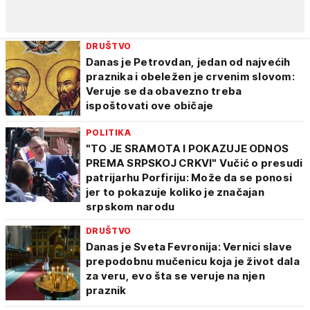
DRUŠTVO
Danas je Petrovdan, jedan od najvećih
praznika i obeležen je crvenim slovom:
Veruje se da obavezno treba
ispoštovati ove običaje
POLITIKA
"TO JE SRAMOTA I POKAZUJE ODNOS
PREMA SRPSKOJ CRKVI" Vučić o presudi
patrijarhu Porfiriju: Može da se ponosi
jer to pokazuje koliko je značajan
srpskom narodu
DRUŠTVO
Danas je Sveta Fevronija: Vernici slave
prepodobnu mučenicu koja je život dala
za veru, evo šta se veruje na njen
praznik