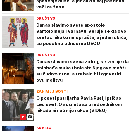
spasenje duše, a jedan običaj posebno
važi za žene
DRUŠTVO
Danas slavimo svete apostole
Vartolomeja i Varnavu: Veruje se da ovo
svetac nikako ne oprašta, a jedan običaj
se posebno odnosi na DECU
DRUŠTVO
Danas slavimo sveca za kog se veruje da
oslobađa muka i bolesti: Njegove mošti
su čudotvorne, a trebalo bi izgovoriti
ovu molitvu
ZANIMLJIVOSTI
O poseti patrijarha Pavla Rusiji pričao
ceo svet: O susretu sa predsednikom
nikada ni reč nije rekao (VIDEO)
SRBIJA