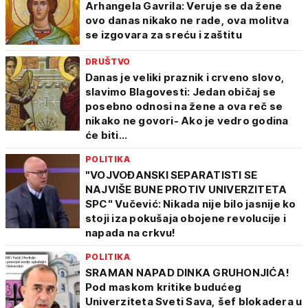
Arhangela Gavrila: Veruje se da žene
ovo danas nikako ne rade, ova molitva
se izgovara za sreću i zaštitu
DRUŠTVO
Danas je veliki praznik i crveno slovo,
slavimo Blagovesti: Jedan običaj se
posebno odnosi na žene a ova reč se
nikako ne govori- Ako je vedro godina
će biti...
POLITIKA
"VOJVOĐANSKI SEPARATISTI SE
NAJVIŠE BUNE PROTIV UNIVERZITETA
SPC" Vučević: Nikada nije bilo jasnije ko
stoji iza pokušaja obojene revolucije i
napada na crkvu!
POLITIKA
SRAMAN NAPAD DINKA GRUHONJIĆA!
Pod maskom kritike budućeg
Univerziteta Sveti Sava, šef blokadera u