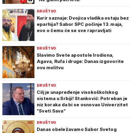
DRUŠTVO
Kurir saznaje: Dvojica vladika ostaju bez
eparhija? Sabor SPC počinje 13. maja,
evo o čemu će se sve rapravljati
DRUŠTVO
Slavimo Svete apostole Irodiona,
Agava, Rufa i druge: Danas izgovorite
ovu molitvu
DRUŠTVO
Cilj je unapređenje visokoškolskog
sistema u Srbiji! Stanković: Potreban je
niz koraka da bi se osnovao Univerzitet
"Sveti Sava"
DRUŠTVO
Danas obeležavamo Sabor Svetog