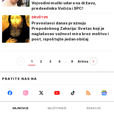
Vojvodini mučki udara na državu,
predsednika Vučića i SPC!
DRUŠTVO
Pravoslavci danas praznuju
Prepodobnog Zaharija: Svetac koji je
naglašavao važnost mira kroz molitvu i
post, ispoštujte jedan običaj
1
2
3
4
…
9
Arhiva
PRATITE NAS NA
NAJNOVIJE
NAJČITANIJE
REAKCIJE