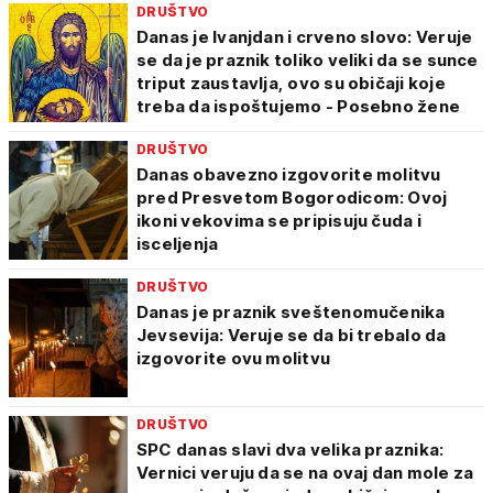
DRUŠTVO
Danas je Ivanjdan i crveno slovo: Veruje
se da je praznik toliko veliki da se sunce
triput zaustavlja, ovo su običaji koje
treba da ispoštujemo - Posebno žene
DRUŠTVO
Danas obavezno izgovorite molitvu
pred Presvetom Bogorodicom: Ovoj
ikoni vekovima se pripisuju čuda i
isceljenja
DRUŠTVO
Danas je praznik sveštenomučenika
Jevsevija: Veruje se da bi trebalo da
izgovorite ovu molitvu
DRUŠTVO
SPC danas slavi dva velika praznika:
Vernici veruju da se na ovaj dan mole za