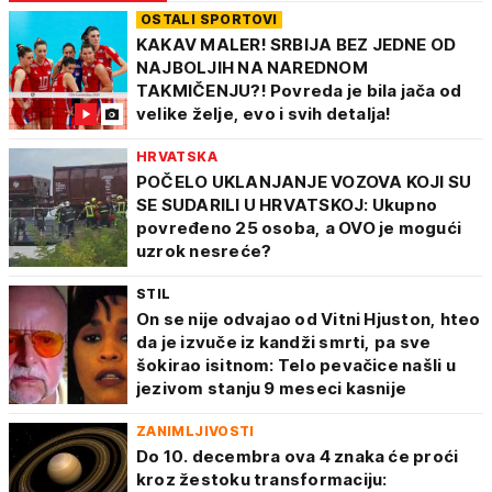
OSTALI SPORTOVI
KAKAV MALER! SRBIJA BEZ JEDNE OD
NAJBOLJIH NA NAREDNOM
TAKMIČENJU?! Povreda je bila jača od
velike želje, evo i svih detalja!
HRVATSKA
POČELO UKLANJANJE VOZOVA KOJI SU
SE SUDARILI U HRVATSKOJ: Ukupno
povređeno 25 osoba, a OVO je mogući
uzrok nesreće?
STIL
On se nije odvajao od Vitni Hjuston, hteo
da je izvuče iz kandži smrti, pa sve
šokirao isitnom: Telo pevačice našli u
jezivom stanju 9 meseci kasnije
ZANIMLJIVOSTI
Do 10. decembra ova 4 znaka će proći
kroz žestoku transformaciju: