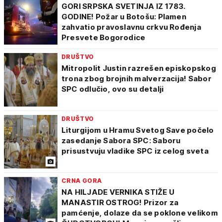
GORI SRPSKA SVETINJA IZ 1783.
GODINE! Požar u Botošu: Plamen
zahvatio pravoslavnu crkvu Rođenja
Presvete Bogorodice
DRUŠTVO
Mitropolit Justin razrešen episkopskog
trona zbog brojnih malverzacija! Sabor
SPC odlučio, ovo su detalji
DRUŠTVO
Liturgijom u Hramu Svetog Save počelo
zasedanje Sabora SPC: Saboru
prisustvuju vladike SPC iz celog sveta
CRNA GORA
NA HILJADE VERNIKA STIŽE U
MANASTIR OSTROG! Prizor za
pamćenje, dolaze da se poklone velikom