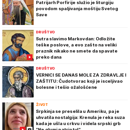
Patrijarh Porfirije služio je liturgiju
povodom spaljivanja moštiju Svetog
Save
DRUŠTVO
Sutra slavimo Markovdan: Odložite
teške poslove, a evo zašto na veliki
praznik nikako ne smete da spavate
preko dana
DRUŠTVO
VERNICI SE DANAS MOLE ZA ZDRAVLJE I
ZAŠTITU: Čudotvorac koji je isceljivao
bolesne i tešio ožalošćene
ŽIVOT
Srpkinja se preselila u Ameriku, pa je
uhvatila nostalgija: Krenula je reka suza
kada je ušla u crkvu i videla srpski grb
"Ne glumi patriotu!"