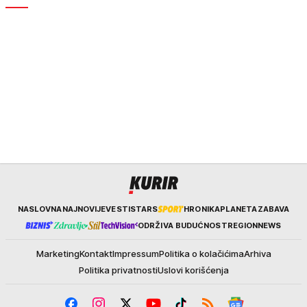
Kurir
NASLOVNA
NAJNOVIJE
VESTI
STARS
HRONIKA
PLANETA
ZABAVA
ODRŽIVA BUDUĆNOST
REGION
NEWS
Marketing
Kontakt
Impressum
Politika o kolačićima
Arhiva
Politika privatnosti
Uslovi korišćenja