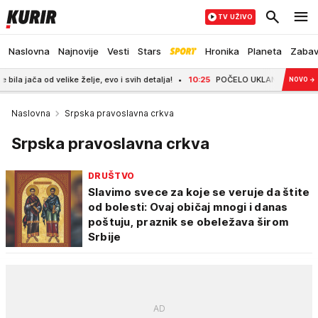
TV UŽIVO
Naslovna
Najnovije
Vesti
Stars
Hronika
Planeta
Zaba
elike želje, evo i svih detalja!
10:25
POČELO UKLANJANJE VOZOVA KOJI SU
NOVO
→
Naslovna
Srpska pravoslavna crkva
Srpska pravoslavna crkva
DRUŠTVO
Slavimo svece za koje se veruje da štite
od bolesti: Ovaj običaj mnogi i danas
poštuju, praznik se obeležava širom
Srbije