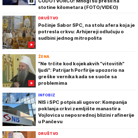
ČUDOTVORCU! Mnogi su prešli na
stotine kilometara (FOTO/VIDEO)
DRUŠTVO
Počinje Sabor SPC, na stolu afera koja je
potresla crkvu: Arhijereji odlučuju o
sudbini jednog mitropolita
ŽENA
"Ne trčite kod kojekakvih "vitovitih"
ljudi": Patrijarh Porfirije upozorio na
greške vernika kada se suoče sa
problemima
INFOBIZ
NIS i SPC potpisali ugovor: Kompanija
poklanja crkvi zemljište manastira
Vojlovica u neposrednoj blizini rafinerije
u Pančevu
DRUŠTVO