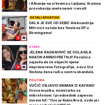
i Albanije na crkvama u Lipljanu: Sramna
provokacija unela nemir i revolt
OSTALI SPORTOVI
DALA JE SVE OD SEBE! Aleksandrija
Mitrović ostala bez finala na EP u
Birmingemu!
STARS
JELENA RADANOVIĆ SE OGLASILA
NAKON ANINIH PRETNJI! Pevačica
najavila da će objaviti njene
neprimerene fotografije, a evo šta
Slobina žena radi u centru skandala
POLITIKA
VUČIĆ OBJAVIO SNIMAK IZ KAFANE!
Gruva muzika, ministarka sa
mikrofonom: I predsednik zapevao
čuveni hit: "Ovo je Kokin Brod, ovde je i