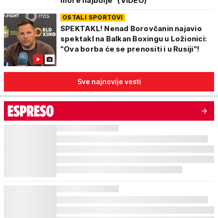
more najbolje" (VIDEO)
OSTALI SPORTOVI
SPEKTAKL! Nenad Borovčanin najavio
spektakl na Balkan Boxingu u Ložionici:
"Ova borba će se prenositi i u Rusiji"!
Sve najnovije vesti