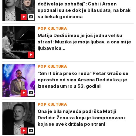
doživela je pobačaj": Gabi i Arsen
upoznali su se dok je bila udata, na brak
su čekali godinama
POP KULTURA
Matija Dedić imao je još jednu veliku
strast: Muzika je moja ljubav, a ona mi je
ljubavnica...
POP KULTURA
"Smrt bira preko reda" Petar Grašo se
oprostio od sina Arsena Dedića koji je
iznenada umro u 53. godini
POP KULTURA
Ona je bila najveća podrška Matiji
Dediću: Žena za koju je komponovao i
koja se uvek držala po strani