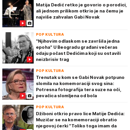
Matija Dedić retko je govorio o porodici,
ali jednom prilikom otkrio je na čemu je
najviše zahvalan Gabi Novak
POP KULTURA
"Njihovim odlaskom se završila jedna
epoha" U Beogradu građani večeras
odaju počast Dedićima koji su ostavili
neizbrisiv trag
POP KULTURA
Trenutak u kom se Gabi Novak potpuno
slomila na komemoraciji svog sina:
Potresna fotografija tera suze na oči,
pevačica slomljena od bola
POP KULTURA
Džiboni otkrio pravo lice Matije Dedića:
Muzičar se na komemoraciji obratio
njegovoj ćerki "Toliko toga imam da