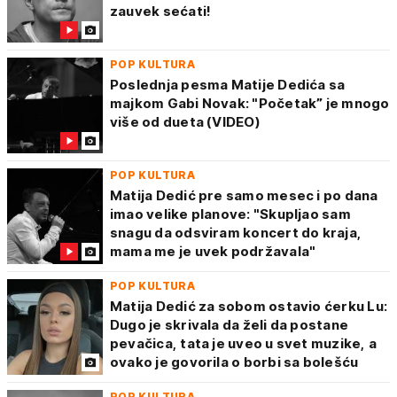
zauvek sećati!
POP KULTURA
Poslednja pesma Matije Dedića sa
majkom Gabi Novak: "Početak” je mnogo
više od dueta (VIDEO)
POP KULTURA
Matija Dedić pre samo mesec i po dana
imao velike planove: "Skupljao sam
snagu da odsviram koncert do kraja,
mama me je uvek podržavala"
POP KULTURA
Matija Dedić za sobom ostavio ćerku Lu:
Dugo je skrivala da želi da postane
pevačica, tata je uveo u svet muzike, a
ovako je govorila o borbi sa bolešću
POP KULTURA