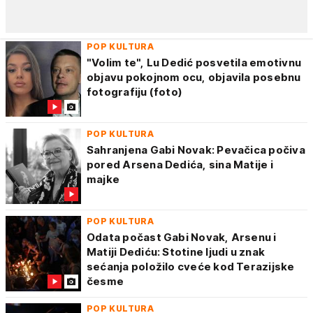
POP KULTURA
"Volim te", Lu Dedić posvetila emotivnu
objavu pokojnom ocu, objavila posebnu
fotografiju (foto)
POP KULTURA
Sahranjena Gabi Novak: Pevačica počiva
pored Arsena Dedića, sina Matije i
majke
POP KULTURA
Odata počast Gabi Novak, Arsenu i
Matiji Dediću: Stotine ljudi u znak
sećanja položilo cveće kod Terazijske
česme
POP KULTURA