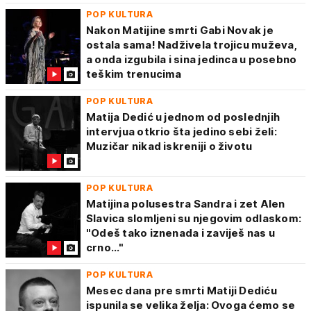
POP KULTURA
Nakon Matijine smrti Gabi Novak je
ostala sama! Nadživela trojicu muževa,
a onda izgubila i sina jedinca u posebno
teškim trenucima
POP KULTURA
Matija Dedić u jednom od poslednjih
intervjua otkrio šta jedino sebi želi:
Muzičar nikad iskreniji o životu
POP KULTURA
Matijina polusestra Sandra i zet Alen
Slavica slomljeni su njegovim odlaskom:
"Odeš tako iznenada i zaviješ nas u
crno..."
POP KULTURA
Mesec dana pre smrti Matiji Dediću
ispunila se velika želja: Ovoga ćemo se