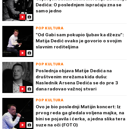
Dedića: O poslednjem ispraćaju zna se
samo jedno
POP KULTURA
"Od Gabi sam pokupio ljubav ka džezu":
Matija Dedić ovako je govorio o svojim
slavnim roditeljima
POP KULTURA
Poslednja objava Matije Dedića na
društvenim mrežama kida dušu:
Naslednik Arsena Dedića se do pre 3
dana radovao važnoj stvari
POP KULTURA
Ovo je bio poslednji Matijin koncert: Iz
prvog reda ga gledala voljena majka, na
bini se pojavila i ćerka, a jedna slika tera
suze na oči (FOTO)