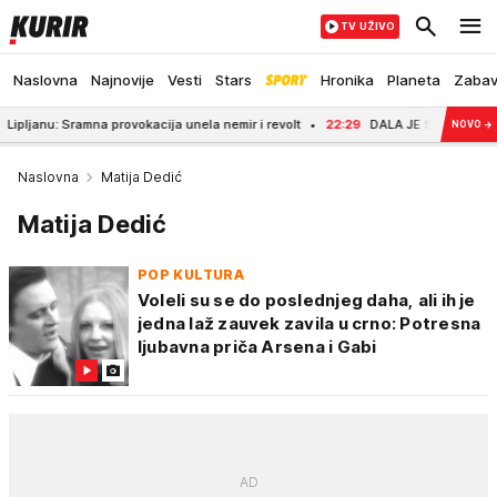
TV UŽIVO
Naslovna
Najnovije
Vesti
Stars
Hronika
Planeta
Zaba
ramna provokacija unela nemir i revolt
22:29
DALA JE SVE OD SEBE! Aleksandr
NOVO
→
Naslovna
Matija Dedić
Matija Dedić
POP KULTURA
Voleli su se do poslednjeg daha, ali ih je
jedna laž zauvek zavila u crno: Potresna
ljubavna priča Arsena i Gabi