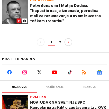
Potvrđena smrt Matije Dedića:
"Napustio nas je iznenada, porodica
moli za razumevanje u ovom izuzetno
teškom trenutku"
1
2
PRATITE NAS NA
NAJNOVIJE
NAJČITANIJE
REAKCIJE
POLITIKA
NOVI UDAR NA SVETINJE SPC!
Kancelarija za KiM o zastavama tzv. OVK