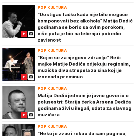
POP KULTURA
"Dostigao tačku kada nije bilo moguće
komponovati bez alkohola" Matija Dedić
godinama se borio sa ovim porokom,
više puta je bio na lečenju i pobedio
zavisnost
POP KULTURA
"Bojim se za njegovo zdravlje" Reči
majke Matije Dedića odjekuju regionim,
muzička diva strepela za sina koji je
iznenada preminuo
POP KULTURA
Matija Dedić jednom je javno govorio o
polusestri: Starija ćerka Arsena Dedića
godinama živi u ilegali, udata za slavnog
muzičara
POP KULTURA
"Neko je zvao i rekao da sam poginuo,