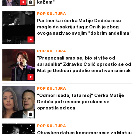
kažem"
POP KULTURA
Partnerka i ćerka Matije Dedića nisu
mogle da sakriju tugu: On ih je zbog
ovoga nazivao svojim "dobrim anđelima"
POP KULTURA
"Prepoznali smo se, bio si više od
saradnika“ Zdravko Čolić oprostio se od
Matije Dedića i podelio emotivan snimak
POP KULTURA
"Odmori sada, tata moj" Ćerka Matije
Dedića potresnom porukom se
oprostila od oca
POP KULTURA
Objavljen datum komemoracije za Matiju