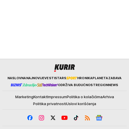
Kurir
NASLOVNA
NAJNOVIJE
VESTI
STARS
HRONIKA
PLANETA
ZABAVA
ODRŽIVA BUDUĆNOST
REGION
NEWS
Marketing
Kontakt
Impressum
Politika o kolačićima
Arhiva
Politika privatnosti
Uslovi korišćenja