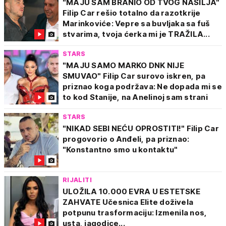
"MAJU SAM BRANIO OD TVOG NASILJA"
Filip Car rešio totalno da razotkrije
Marinkoviće: Vepre sa buvljaka sa fuš
stvarima, tvoja ćerka mi je TRAŽILA...
STARS
"MAJU SAMO MARKO DNK NIJE
SMUVAO" Filip Car surovo iskren, pa
priznao koga podržava: Ne dopada mi se
to kod Stanije, na Anelinoj sam strani
STARS
"NIKAD SEBI NEĆU OPROSTITI!" Filip Car
progovorio o Anđeli, pa priznao:
"Konstantno smo u kontaktu"
RIJALITI
ULOŽILA 10.000 EVRA U ESTETSKE
ZAHVATE Učesnica Elite doživela
potpunu trasformaciju: Izmenila nos,
usta, jagodice...