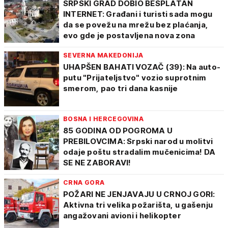
SRPSKI GRAD DOBIO BESPLATAN
INTERNET: Građani i turisti sada mogu
da se povežu na mrežu bez plaćanja,
evo gde je postavljena nova zona
SEVERNA MAKEDONIJA
UHAPŠEN BAHATI VOZAČ (39): Na auto-
putu "Prijateljstvo" vozio suprotnim
smerom, pao tri dana kasnije
BOSNA I HERCEGOVINA
85 GODINA OD POGROMA U
PREBILOVCIMA: Srpski narod u molitvi
odaje poštu stradalim mučenicima! DA
SE NE ZABORAVI!
CRNA GORA
POŽARI NE JENJAVAJU U CRNOJ GORI:
Aktivna tri velika požarišta, u gašenju
angažovani avioni i helikopter