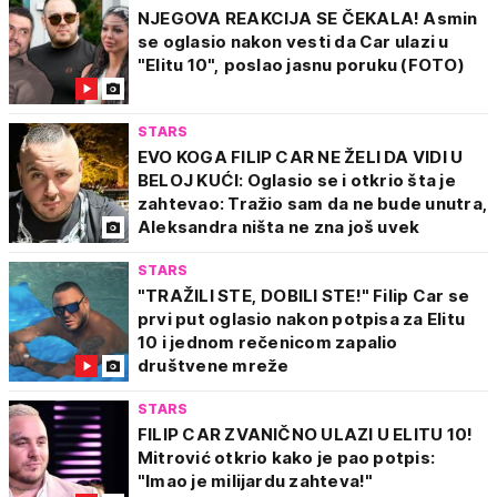
NJEGOVA REAKCIJA SE ČEKALA! Asmin
se oglasio nakon vesti da Car ulazi u
"Elitu 10", poslao jasnu poruku (FOTO)
STARS
EVO KOGA FILIP CAR NE ŽELI DA VIDI U
BELOJ KUĆI: Oglasio se i otkrio šta je
zahtevao: Tražio sam da ne bude unutra,
Aleksandra ništa ne zna još uvek
STARS
"TRAŽILI STE, DOBILI STE!" Filip Car se
prvi put oglasio nakon potpisa za Elitu
10 i jednom rečenicom zapalio
društvene mreže
STARS
FILIP CAR ZVANIČNO ULAZI U ELITU 10!
Mitrović otkrio kako je pao potpis:
"Imao je milijardu zahteva!"