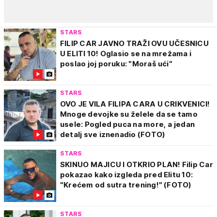
STARS
FILIP CAR JAVNO TRAŽI OVU UČESNICU
U ELITI 10! Oglasio se na mrežama i
poslao joj poruku: "Moraš ući"
STARS
OVO JE VILA FILIPA CARA U CRIKVENICI!
Mnoge devojke su želele da se tamo
usele: Pogled puca na more, a jedan
detalj sve iznenadio (FOTO)
STARS
SKINUO MAJICU I OTKRIO PLAN! Filip Car
pokazao kako izgleda pred Elitu 10:
"Krećem od sutra trening!" (FOTO)
STARS