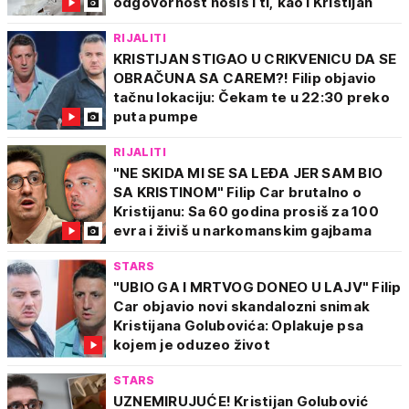
odgovornost nosiš i ti, kao i Kristijan
RIJALITI
KRISTIJAN STIGAO U CRIKVENICU DA SE
OBRAČUNA SA CAREM?! Filip objavio
tačnu lokaciju: Čekam te u 22:30 preko
puta pumpe
RIJALITI
"NE SKIDA MI SE SA LEĐA JER SAM BIO
SA KRISTINOM" Filip Car brutalno o
Kristijanu: Sa 60 godina prosiš za 100
evra i živiš u narkomanskim gajbama
STARS
"UBIO GA I MRTVOG DONEO U LAJV" Filip
Car objavio novi skandalozni snimak
Kristijana Golubovića: Oplakuje psa
kojem je oduzeo život
STARS
UZNEMIRUJUĆE! Kristijan Golubović