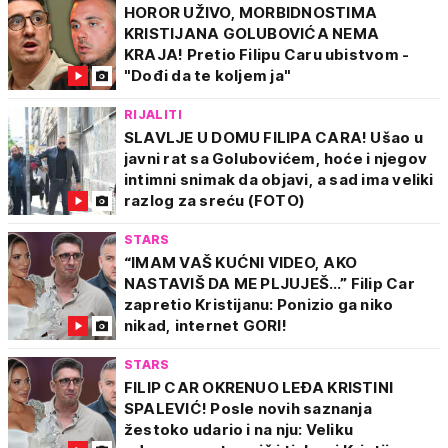
HOROR UŽIVO, MORBIDNOSTIMA
KRISTIJANA GOLUBOVIĆA NEMA
KRAJA! Pretio Filipu Caru ubistvom -
"Dođi da te koljem ja"
RIJALITI
SLAVLJE U DOMU FILIPA CARA! Ušao u
javni rat sa Golubovićem, hoće i njegov
intimni snimak da objavi, a sad ima veliki
razlog za sreću (FOTO)
STARS
“IMAM VAŠ KUĆNI VIDEO, AKO
NASTAVIŠ DA ME PLJUJEŠ…” Filip Car
zapretio Kristijanu: Ponizio ga niko
nikad, internet GORI!
STARS
FILIP CAR OKRENUO LEĐA KRISTINI
SPALEVIĆ! Posle novih saznanja
žestoko udario i na nju: Veliku