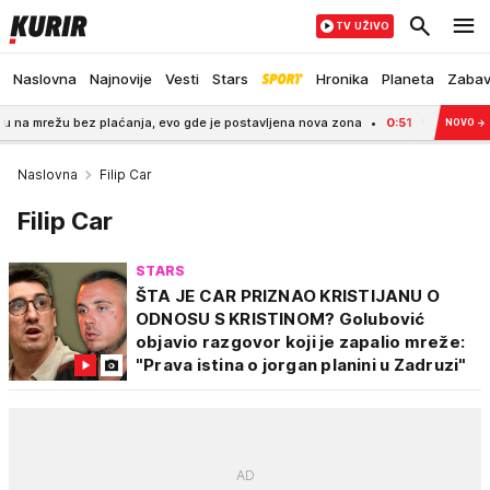
TV UŽIVO
Naslovna
Najnovije
Vesti
Stars
Hronika
Planeta
Zaba
 bez plaćanja, evo gde je postavljena nova zona
0:51
UHAPŠEN BAHATI VOZAČ
NOVO
→
Naslovna
Filip Car
Filip Car
STARS
ŠTA JE CAR PRIZNAO KRISTIJANU O
ODNOSU S KRISTINOM? Golubović
objavio razgovor koji je zapalio mreže:
"Prava istina o jorgan planini u Zadruzi"