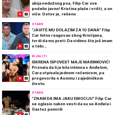
ubija nedužnog psa, Filip Car sve
podelio javno! Kristina plače i vrišti, a on
viče: Gotov je, rešeno
STARS
"JAVITE MU DOLAZIM ZA 10 DANA" Filip
Car hitno reagovao zbog Kristijana,
tvrdi da mu preti: Da vidimo šta još imam
o tebi...
RIJALITI
ISKRENA ISPOVEST MAJE MARINKOVIĆ!
Priznala da li je bila intimna s Anđelom,
Cara otpisala jednom rečenicom, pa
progovorila o Asminu i zajedničkom
životu
STARS
"ZNAM DA IMA JAKU EMOCIJU" Filip Car
se oglasio nakon vesti da su se Anđela i
Gastoz pomirili