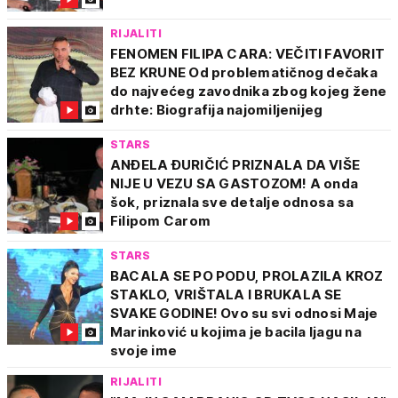
RIJALITI
FENOMEN FILIPA CARA: VEČITI FAVORIT
BEZ KRUNE Od problematičnog dečaka
do najvećeg zavodnika zbog kojeg žene
drhte: Biografija najomiljenijeg
STARS
ANĐELA ĐURIČIĆ PRIZNALA DA VIŠE
NIJE U VEZU SA GASTOZOM! A onda
šok, priznala sve detalje odnosa sa
Filipom Carom
STARS
BACALA SE PO PODU, PROLAZILA KROZ
STAKLO, VRIŠTALA I BRUKALA SE
SVAKE GODINE! Ovo su svi odnosi Maje
Marinković u kojima je bacila ljagu na
svoje ime
RIJALITI