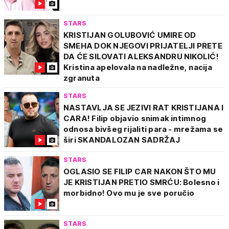
STARS
KRISTIJAN GOLUBOVIĆ UMIRE OD
SMEHA DOK NJEGOVI PRIJATELJI PRETE
DA ĆE SILOVATI ALEKSANDRU NIKOLIĆ!
Kristina apelovala na nadležne, nacija
zgranuta
STARS
NASTAVLJA SE JEZIVI RAT KRISTIJANA I
CARA! Filip objavio snimak intimnog
odnosa bivšeg rijaliti para - mrežama se
širi SKANDALOZAN SADRŽAJ
STARS
OGLASIO SE FILIP CAR NAKON ŠTO MU
JE KRISTIJAN PRETIO SMRĆU: Bolesno i
morbidno! Ovo mu je sve poručio
STARS