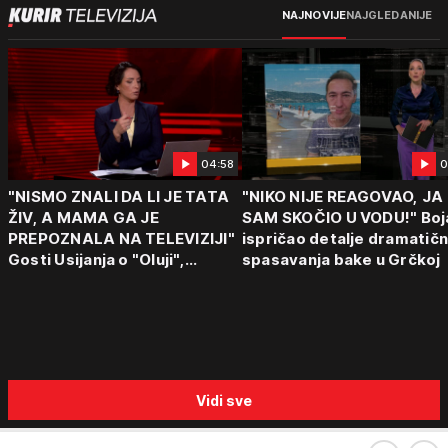
NAJNOVIJE
NAJGLEDANIJE
04:58
0
"NISMO ZNALI DA LI JE TATA
"NIKO NIJE REAGOVAO, JA
ŽIV, A MAMA GA JE
SAM SKOČIO U VODU!" Boj
PREPOZNALA NA TELEVIZIJI"
ispričao detalje dramatič
Gosti Usijanja o "Oluji",
spasavanja bake u Grčkoj
egzodusu Srba i stravičnim
svedočenjima
Vidi sve