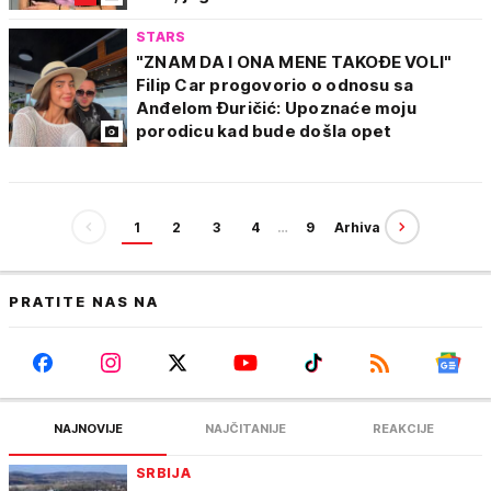
STARS
"ZNAM DA I ONA MENE TAKOĐE VOLI"
Filip Car progovorio o odnosu sa
Anđelom Đuričić: Upoznaće moju
porodicu kad bude došla opet
1
2
3
4
…
9
Arhiva
PRATITE NAS NA
NAJNOVIJE
NAJČITANIJE
REAKCIJE
SRBIJA