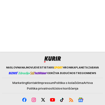
Kurir
NASLOVNA
NAJNOVIJE
VESTI
STARS
HRONIKA
PLANETA
ZABAVA
ODRŽIVA BUDUĆNOST
REGION
NEWS
Marketing
Kontakt
Impressum
Politika o kolačićima
Arhiva
Politika privatnosti
Uslovi korišćenja