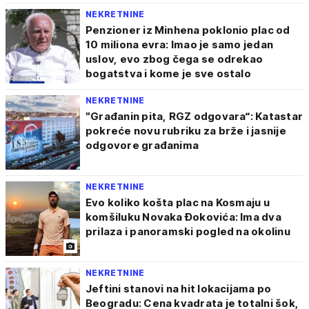
NEKRETNINE
Penzioner iz Minhena poklonio plac od
10 miliona evra: Imao je samo jedan
uslov, evo zbog čega se odrekao
bogatstva i kome je sve ostalo
NEKRETNINE
"Građanin pita, RGZ odgovara“: Katastar
pokreće novu rubriku za brže i jasnije
odgovore građanima
NEKRETNINE
Evo koliko košta plac na Kosmaju u
komšiluku Novaka Đokovića: Ima dva
prilaza i panoramski pogled na okolinu
NEKRETNINE
Jeftini stanovi na hit lokacijama po
Beogradu: Cena kvadrata je totalni šok,