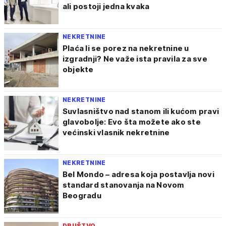
ali postoji jedna kvaka
NEKRETNINE
Plaća li se porez na nekretnine u
izgradnji? Ne važe ista pravila za sve
objekte
NEKRETNINE
Suvlasništvo nad stanom ili kućom pravi
glavobolje: Evo šta možete ako ste
većinski vlasnik nekretnine
NEKRETNINE
Bel Mondo – adresa koja postavlja novi
standard stanovanja na Novom
Beogradu
DRUŠTVO