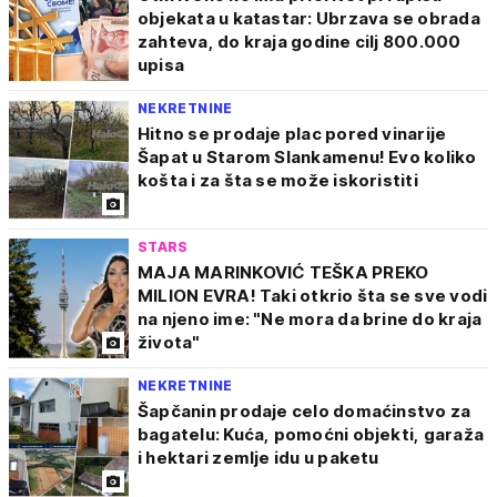
objekata u katastar: Ubrzava se obrada
zahteva, do kraja godine cilj 800.000
upisa
NEKRETNINE
Hitno se prodaje plac pored vinarije
Šapat u Starom Slankamenu! Evo koliko
košta i za šta se može iskoristiti
STARS
MAJA MARINKOVIĆ TEŠKA PREKO
MILION EVRA! Taki otkrio šta se sve vodi
na njeno ime: "Ne mora da brine do kraja
života"
NEKRETNINE
Šapčanin prodaje celo domaćinstvo za
bagatelu: Kuća, pomoćni objekti, garaža
i hektari zemlje idu u paketu