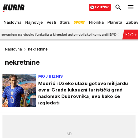
TV UŽIVO
Naslovna
Najnovije
Vesti
Stars
Hronika
Planeta
Zaba
visoku funkciju u kineskoj automobilskoj kompaniji BYD (FOTO)
8:10
"Ljud
NOVO
→
Naslovna
nekretnine
nekretnine
MOJ BIZNIS
Modrić i Džeko ulažu gotovo milijardu
evra: Grade luksuzni turistički grad
nadomak Dubrovnika, evo kako će
izgledati