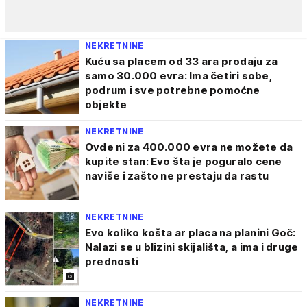
NEKRETNINE
Kuću sa placem od 33 ara prodaju za
samo 30.000 evra: Ima četiri sobe,
podrum i sve potrebne pomoćne
objekte
NEKRETNINE
Ovde ni za 400.000 evra ne možete da
kupite stan: Evo šta je poguralo cene
naviše i zašto ne prestaju da rastu
NEKRETNINE
Evo koliko košta ar placa na planini Goč:
Nalazi se u blizini skijališta, a ima i druge
prednosti
NEKRETNINE