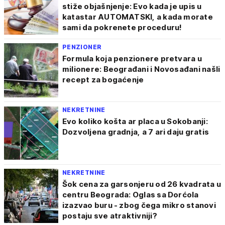
stiže objašnjenje: Evo kada je upis u
katastar AUTOMATSKI, a kada morate
sami da pokrenete proceduru!
PENZIONER
Formula koja penzionere pretvara u
milionere: Beograđani i Novosađani našli
recept za bogaćenje
NEKRETNINE
Evo koliko košta ar placa u Sokobanji:
Dozvoljena gradnja, a 7 ari daju gratis
NEKRETNINE
Šok cena za garsonjeru od 26 kvadrata u
centru Beograda: Oglas sa Dorćola
izazvao buru - zbog čega mikro stanovi
postaju sve atraktivniji?