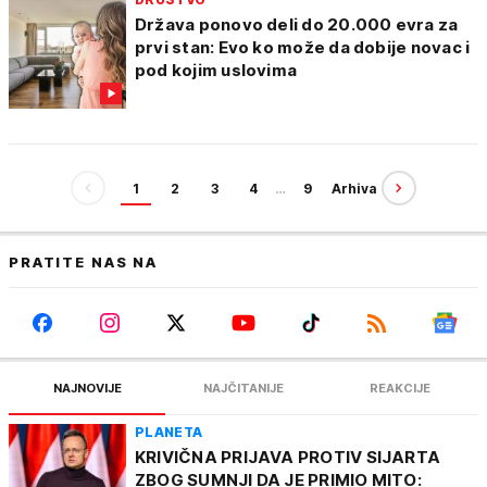
Država ponovo deli do 20.000 evra za
prvi stan: Evo ko može da dobije novac i
pod kojim uslovima
1
2
3
4
…
9
Arhiva
PRATITE NAS NA
NAJNOVIJE
NAJČITANIJE
REAKCIJE
PLANETA
KRIVIČNA PRIJAVA PROTIV SIJARTA
ZBOG SUMNJI DA JE PRIMIO MITO: