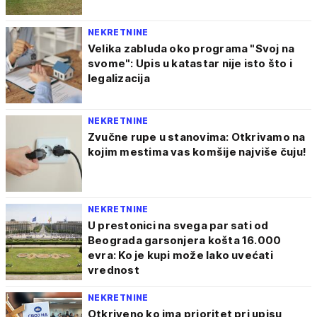
NEKRETNINE
Velika zabluda oko programa "Svoj na
svome": Upis u katastar nije isto što i
legalizacija
NEKRETNINE
Zvučne rupe u stanovima: Otkrivamo na
kojim mestima vas komšije najviše čuju!
NEKRETNINE
U prestonici na svega par sati od
Beograda garsonjera košta 16.000
evra: Ko je kupi može lako uvećati
vrednost
NEKRETNINE
Otkriveno ko ima prioritet pri upisu