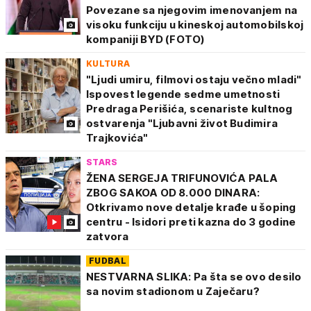
Povezane sa njegovim imenovanjem na
visoku funkciju u kineskoj automobilskoj
kompaniji BYD (FOTO)
KULTURA
"Ljudi umiru, filmovi ostaju večno mladi"
Ispovest legende sedme umetnosti
Predraga Perišića, scenariste kultnog
ostvarenja "Ljubavni život Budimira
Trajkovića"
STARS
ŽENA SERGEJA TRIFUNOVIĆA PALA
ZBOG SAKOA OD 8.000 DINARA:
Otkrivamo nove detalje krađe u šoping
centru - Isidori preti kazna do 3 godine
zatvora
FUDBAL
NESTVARNA SLIKA: Pa šta se ovo desilo
sa novim stadionom u Zaječaru?