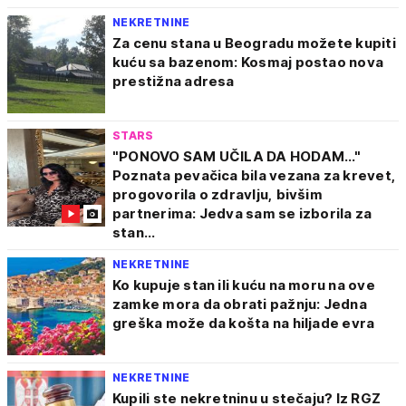
NEKRETNINE
Za cenu stana u Beogradu možete kupiti
kuću sa bazenom: Kosmaj postao nova
prestižna adresa
STARS
"PONOVO SAM UČILA DA HODAM..."
Poznata pevačica bila vezana za krevet,
progovorila o zdravlju, bivšim
partnerima: Jedva sam se izborila za
stan...
NEKRETNINE
Ko kupuje stan ili kuću na moru na ove
zamke mora da obrati pažnju: Jedna
greška može da košta na hiljade evra
NEKRETNINE
Kupili ste nekretninu u stečaju? Iz RGZ