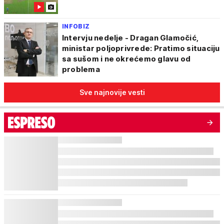
INFOBIZ
Intervju nedelje - Dragan Glamočić,
ministar poljoprivrede: Pratimo situaciju
sa sušom i ne okrećemo glavu od
problema
Sve najnovije vesti