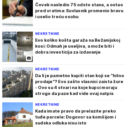
Čovek nasledio 75 odsto stana, a ostao
pred vratima: Suvlasnik promenio bravu
i uselio treću osobu
NEKRETNINE
Evo koliko košta garaža na Bežanijskoj
kosi: Odmah je useljiva, a može biti i
dobra investicija za izdavanje
NEKRETNINE
Da li je pametno kupiti stan koji se "hitno
prodaje"? Evo zašto vlasnici zaista žure
- Ovo su 4 stvari na koje kupci moraju
strogo da paze kad vide ovaj natpis
NEKRETNINE
Kada imate pravo da prelazite preko
tuđe parcele: Dogovor sa komšijom i
sudska odluka nisu isto