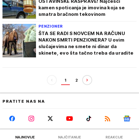
OSTAVINSKE RASPRAVE! Najčešći
kamen spoticanja je imovina koja se
smatra bračnom tekovinom
PENZIONER
ŠTA SE RADI S NOVCEM NA RAČUNU
NAKON SMRTI PENZIONERA? U ovim
slučajevima ne smete ni dinar da
skinete, evo šta tačno treba da uradite
1
2
PRATITE NAS NA
NAJNOVIJE
NAJČITANIJE
REAKCIJE