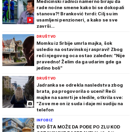
Medicinski radnici namerno biraju da
rade noćne smene kako bi se dokopali
stanova?! Branković tvrdi: Cilj su im
usamljeni penzioneri, a kako se sve
završi...
DRUŠTVO
Momku iz Srbije umrla majka, šok
usledio na ostavinskoj raspravi! Zbog
reči njegovog oca ostao zaleđen: "Nije
pravedno! Želim da ga udarim gde ga
jedino boli"
DRUŠTVO
Jadranka se odrekla nasledstva zbog
brata, pa progovorila o uceni! Reči
majke na samrti je sledile, otkrila sve:
"Zove me on iz suda i daje mi sudiju na
telefon
INFOBIZ
EVO ŠTA MOŽE DA POĐE PO ZLU KOD