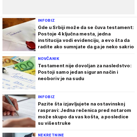
INFOBIZ
Gde u Srbiji može da se čuva testament:
Postoje 4 ključna mesta, jedna
institucija vodi evidenciju, a evo šta da
radite ako sumnjate da ga je neko sakrio
NOVČANIK
Testament nije dovoljan za nasledstvo:
Postoji samo jedan siguran način i
neoboriv je na sudu
INFOBIZ
Pazite šta izjavljujete na ostavinskoj
raspravi: Jedna rečenica pred notarom
može skupo da vas košta, a posledice
su višestruke
NEKRETNINE