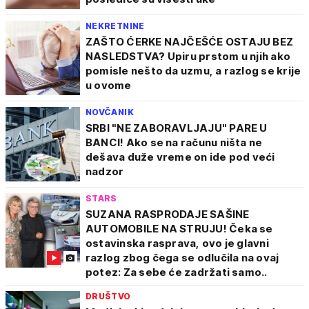
NEKRETNINE
ZAŠTO ĆERKE NAJČEŠĆE OSTAJU BEZ
NASLEDSTVA? Upiru prstom u njih ako
pomisle nešto da uzmu, a razlog se krije
u ovome
NOVČANIK
SRBI "NE ZABORAVLJAJU" PARE U
BANCI! Ako se na računu ništa ne
dešava duže vreme on ide pod veći
nadzor
STARS
SUZANA RASPRODAJE SAŠINE
AUTOMOBILE NA STRUJU! Čeka se
ostavinska rasprava, ovo je glavni
razlog zbog čega se odlučila na ovaj
potez: Za sebe će zadržati samo..
DRUŠTVO