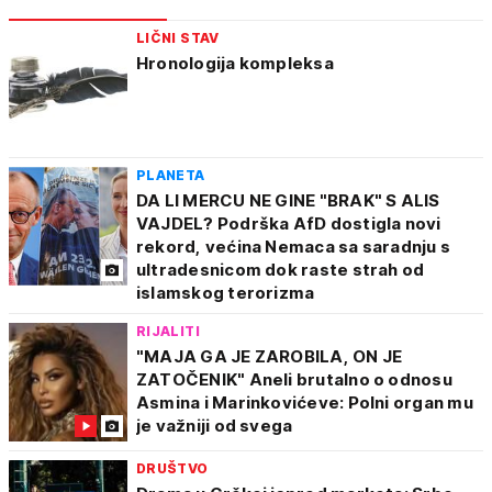
LIČNI STAV
Hronologija kompleksa
PLANETA
DA LI MERCU NE GINE "BRAK" S ALIS
VAJDEL? Podrška AfD dostigla novi
rekord, većina Nemaca sa saradnju s
ultradesnicom dok raste strah od
islamskog terorizma
RIJALITI
"MAJA GA JE ZAROBILA, ON JE
ZATOČENIK" Aneli brutalno o odnosu
Asmina i Marinkovićeve: Polni organ mu
je važniji od svega
DRUŠTVO