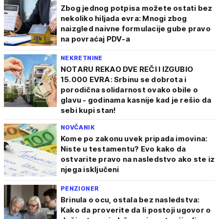
Zbog jednog potpisa možete ostati bez
nekoliko hiljada evra: Mnogi zbog
naizgled naivne formulacije gube pravo
na povraćaj PDV-a
NEKRETNINE
NOTARU REKAO DVE REČI I IZGUBIO
15.000 EVRA: Srbinu se dobrota i
porodična solidarnost ovako obile o
glavu - godinama kasnije kad je rešio da
sebi kupi stan!
NOVČANIK
Kome po zakonu uvek pripada imovina:
Niste u testamentu? Evo kako da
ostvarite pravo na nasledstvo ako ste iz
njega isključeni
PENZIONER
Brinula o ocu, ostala bez nasledstva:
Kako da proverite da li postoji ugovor o