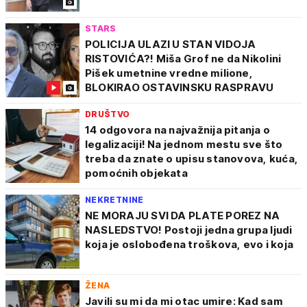
STARS
POLICIJA ULAZI U STAN VIDOJA
RISTOVIĆA?! Miša Grof ne da Nikolini
Pišek umetnine vredne milione,
BLOKIRAO OSTAVINSKU RASPRAVU
DRUŠTVO
14 odgovora na najvažnija pitanja o
legalizaciji! Na jednom mestu sve što
treba da znate o upisu stanovova, kuća,
pomoćnih objekata
NEKRETNINE
NE MORAJU SVI DA PLATE POREZ NA
NASLEDSTVO! Postoji jedna grupa ljudi
koja je oslobođena troškova, evo i koja
ŽENA
Javili su mi da mi otac umire: Kad sam