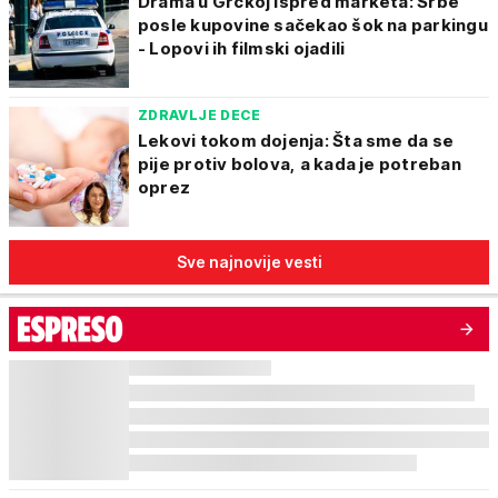
Drama u Grčkoj ispred marketa: Srbe
posle kupovine sačekao šok na parkingu
- Lopovi ih filmski ojadili
ZDRAVLJE DECE
Lekovi tokom dojenja: Šta sme da se
pije protiv bolova, a kada je potreban
oprez
Sve najnovije vesti