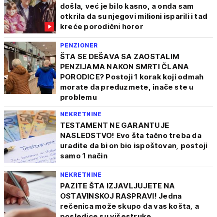
došla, već je bilo kasno, a onda sam
otkrila da su njegovi milioni isparili i tad
kreće porodični horor
PENZIONER
ŠTA SE DEŠAVA SA ZAOSTALIM
PENZIJAMA NAKON SMRTI ČLANA
PORODICE? Postoji 1 korak koji odmah
morate da preduzmete, inače ste u
problemu
NEKRETNINE
TESTAMENT NE GARANTUJE
NASLEDSTVO! Evo šta tačno treba da
uradite da bi on bio ispoštovan, postoji
samo 1 način
NEKRETNINE
PAZITE ŠTA IZJAVLJUJETE NA
OSTAVINSKOJ RASPRAVI! Jedna
rečenica može skupo da vas košta, a
posledice su višestruke