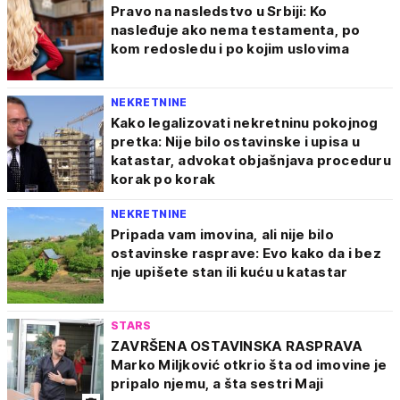
Pravo na nasledstvo u Srbiji: Ko
nasleđuje ako nema testamenta, po
kom redosledu i po kojim uslovima
NEKRETNINE
Kako legalizovati nekretninu pokojnog
pretka: Nije bilo ostavinske i upisa u
katastar, advokat objašnjava proceduru
korak po korak
NEKRETNINE
Pripada vam imovina, ali nije bilo
ostavinske rasprave: Evo kako da i bez
nje upišete stan ili kuću u katastar
STARS
ZAVRŠENA OSTAVINSKA RASPRAVA
Marko Miljković otkrio šta od imovine je
pripalo njemu, a šta sestri Maji