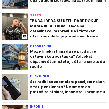
doživotnom izdržavanju sa trećim licem
STARS
"BABA I DEDA SU UZELI PARE DOK JE
MAMA BILA U KOMI" Haos na
ostavinskoj raspravi: Naš tiktoker
otkrio šok detalje porodične drame
NEKRETNINE
Može li nekretnina da se proda pre
ostavinskog postupka? Advokat
objasnio šta možete, a šta ne smete da
radite
PENZIONER
Šta raditi sa zaostalom penzijom nakon
smrti penzionera? Ne smete da
potrošite ni dinar, inače ste u problemu
INFOBIZ