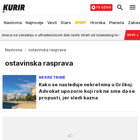
TV UŽIVO
Naslovna
Najnovije
Vesti
Stars
Hronika
Planeta
Zaba
saradnju s ultradesnicom dok raste strah od islamskog terorizma
11:55
"MAJ
NOVO
→
Naslovna
ostavinska rasprava
ostavinska rasprava
NEKRETNINE
Kako se nasleđuje nekretnina u Grčkoj:
Advokat upozorio koji rok ne sme da se
propusti, jer sledi kazna