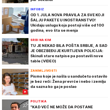
INFOBIZ
OD 1. JULA NOVA PRAVILA ZA SVE KOJI
ŠALJU PAKETE U INOSTRANSTVO!
Ukidaju uslugu koja postoji više od 100
godina, evo šta se menja
SRBI NA KIM
TU JE NEKAD BILA POŠTA SRBIJE, A SAD
JE OBEZBEĐUJE KURTIJEVA POLICIJA:
Skinuli stare natpise pa postavili nove
table (VIDEO)
ZANIMLJIVOSTI
Pismo koje je našla u sandučetu ostavilo
je bez reči: Žena prevrće i nebo i zemlju
da sazna ko ga je poslao
POLITIKA
"KAD VEĆ NE MOŽE DA POSTANE