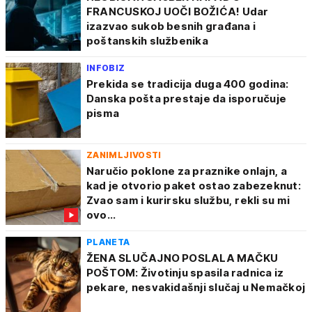
FRANCUSKOJ UOČI BOŽIĆA! Udar
izazvao sukob besnih građana i
poštanskih službenika
INFOBIZ
Prekida se tradicija duga 400 godina:
Danska pošta prestaje da isporučuje
pisma
ZANIMLJIVOSTI
Naručio poklone za praznike onlajn, a
kad je otvorio paket ostao zabezeknut:
Zvao sam i kurirsku službu, rekli su mi
ovo...
PLANETA
ŽENA SLUČAJNO POSLALA MAČKU
POŠTOM: Životinju spasila radnica iz
pekare, nesvakidašnji slučaj u Nemačkoj