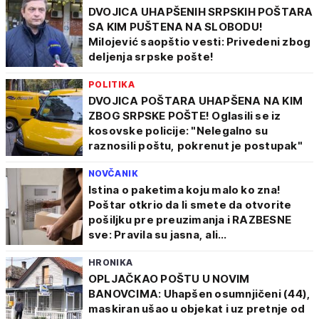
DVOJICA UHAPŠENIH SRPSKIH POŠTARA
SA KIM PUŠTENA NA SLOBODU!
Milojević saopštio vesti: Privedeni zbog
deljenja srpske pošte!
POLITIKA
DVOJICA POŠTARA UHAPŠENA NA KIM
ZBOG SRPSKE POŠTE! Oglasili se iz
kosovske policije: "Nelegalno su
raznosili poštu, pokrenut je postupak"
NOVČANIK
Istina o paketima koju malo ko zna!
Poštar otkrio da li smete da otvorite
pošiljku pre preuzimanja i RAZBESNE
sve: Pravila su jasna, ali...
HRONIKA
OPLJAČKAO POŠTU U NOVIM
BANOVCIMA: Uhapšen osumnjičeni (44),
maskiran ušao u objekat i uz pretnje od