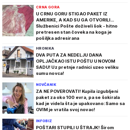
CRNA GORA
U CRNU GORU STIGAO PAKET IZ
AMERIKE, A KAD SU GA OTVORILI...
Službenici Pošte doživeli šok - hitno
pretresen stan čoveka na koga je
pošiljka adresirana
HRONIKA
DVA PUTA ZA NEDELJU DANA
OPLJAČKAO ISTU POŠTU U NOVOM
SADU! Uz pretnje radnici uzeo veliku
sumu novca!
NOVČANIK
ZA NE POVEROVATI! Kupila izgubljeni
paket za oko 100 evra, pa se šokirala
kad je videla šta je upakovano: Samo sa
OVIM je vratila svoj novac!
INFOBIZ
POŠTARI STUPILI U ŠTRAJK! Širom