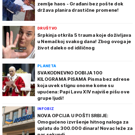
zemlje haos - Građani bez pošte dok
država planira drastične promene!
DRUŠTVO
Srpkinja otkrila 5 trauma koje doživljava
u Nemačkoj svakog dana! Zbog ovoga je
život daleko od idiličnog
PLANETA
SVAKODNEVNO DOBIJA 100
KILOGRAMA PISAMA Pisma bez adrese
koja uvek stignu onome kome su
upućena: Papi Lavu XIV najviše pišu ove
grupe ljudi!
INFOBIZ
NOVA OPCIJA U POŠTI SRBIJE:
Omogućeno izvršenje hitnog naloga za
uplatu do 300.000 dinara! Novac leže za
par sekundi