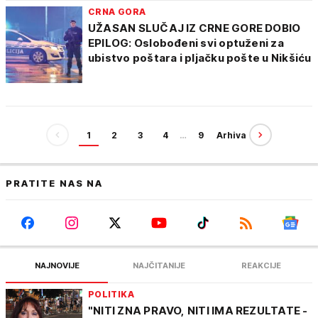
CRNA GORA
UŽASAN SLUČAJ IZ CRNE GORE DOBIO
EPILOG: Oslobođeni svi optuženi za
ubistvo poštara i pljačku pošte u Nikšiću
1
2
3
4
…
9
Arhiva
PRATITE NAS NA
NAJNOVIJE
NAJČITANIJE
REAKCIJE
POLITIKA
"NITI ZNA PRAVO, NITI IMA REZULTATE -