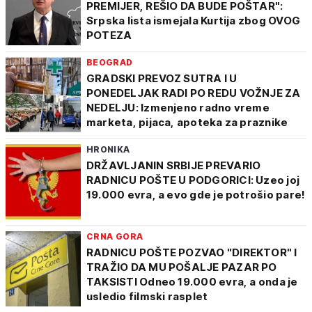
PREMIJER, REŠIO DA BUDE POŠTAR":
Srpska lista ismejala Kurtija zbog OVOG
POTEZA
BEOGRAD
GRADSKI PREVOZ SUTRA I U
PONEDELJAK RADI PO REDU VOŽNJE ZA
NEDELJU: Izmenjeno radno vreme
marketa, pijaca, apoteka za praznike
HRONIKA
DRŽAVLJANIN SRBIJE PREVARIO
RADNICU POŠTE U PODGORICI: Uzeo joj
19.000 evra, a evo gde je potrošio pare!
CRNA GORA
RADNICU POŠTE POZVAO "DIREKTOR" I
TRAŽIO DA MU POŠALJE PAZAR PO
TAKSISTI Odneo 19.000 evra, a onda je
usledio filmski rasplet