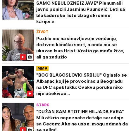
SAMO NEBULOZNE IZJAVE" Plenumaši
javno ponizili Jasminu Paunović: Leti sa
blokaderske liste zbog skromne
karijere
ŽIVOT
Pozlilo mu na sinovljevom venčanju,
doživeo kliničku smrt, a onda mu se
ukazao Isus Hrist: Vratio ga među žive,
ali ga zadužio
MMA
"BOG BLAGOSLOVIO SRBIJU" Oglasio se
Albanac koji je provocirao u Beogradu
na UFC spektaklu: Ovakvu poruku niko
nije očekivao...
STARS
"DUŽAN SAM STOTINE HILJADA EVRA“
Mili otkrio nepoznate detalje saradnje
sa Cecom: Ako ne uspe, mogu odmah da
se selim!