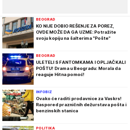
BEOGRAD
KO NIJE DOBIO REŠENJE ZA POREZ,
OVDE MOŽE DA GA UZME: Potražite
svoju kopiju na šalterima "Pošte"
BEOGRAD
ULETELI S FANTOMKAMA I OPLJAČKALI
POŠTU! Drama u Beogradu: Morala da
reaguje Hitna pomoć!
INFOBIZ
Ovako će raditi prodavnice za Vaskrs!
Raspored prazničnih dežurstava pošta i
benzinskih stanica
POLITIKA