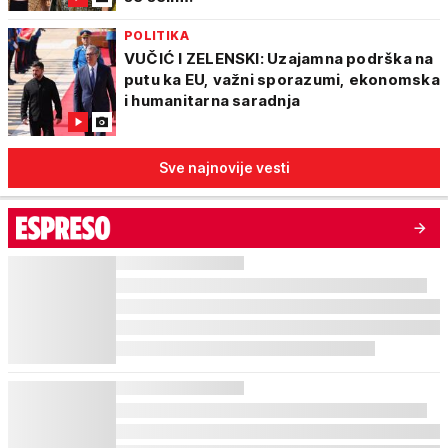
POLITIKA
VUČIĆ I ZELENSKI: Uzajamna podrška na
putu ka EU, važni sporazumi, ekonomska
i humanitarna saradnja
Sve najnovije vesti