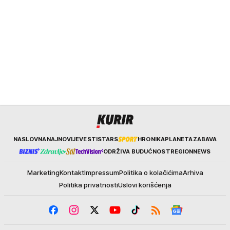
Kurir
NASLOVNA
NAJNOVIJE
VESTI
STARS
HRONIKA
PLANETA
ZABAVA
ODRŽIVA BUDUĆNOST
REGION
NEWS
Marketing
Kontakt
Impressum
Politika o kolačićima
Arhiva
Politika privatnosti
Uslovi korišćenja