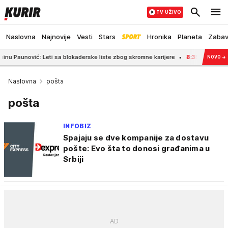
TV UŽIVO
Naslovna
Najnovije
Vesti
Stars
Hronika
Planeta
Zaba
: Leti sa blokaderske liste zbog skromne karijere
8:35
Pozlilo mu na sinovl
NOVO
→
Naslovna
pošta
pošta
INFOBIZ
Spajaju se dve kompanije za dostavu
pošte: Evo šta to donosi građanima u
Srbiji