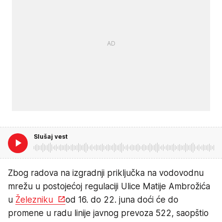
Slušaj vest
Zbog radova na izgradnji priključka na vodovodnu
mrežu u postojećoj regulaciji Ulice Matije Ambrožića
u
Železniku
od 16. do 22. juna doći će do
promene u radu linije javnog prevoza 522, saopštio