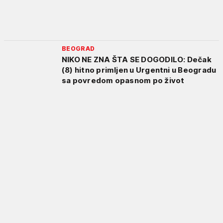
BEOGRAD
NIKO NE ZNA ŠTA SE DOGODILO: Dečak
(8) hitno primljen u Urgentni u Beogradu
sa povredom opasnom po život