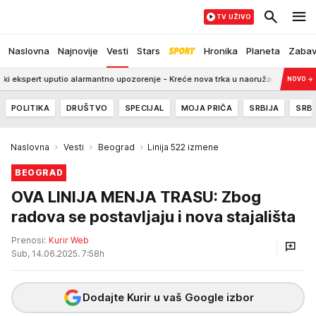
TV UŽIVO
Naslovna
Najnovije
Vesti
Stars
Hronika
Planeta
Zaba
rt uputio alarmantno upozorenje - Kreće nova trka u naoružanju?
23:59
T
NOVO
→
POLITIKA
DRUŠTVO
SPECIJAL
MOJA PRIČA
SRBIJA
SRBI
Naslovna
Vesti
Beograd
Linija 522 izmene
BEOGRAD
OVA LINIJA MENJA TRASU: Zbog
radova se postavljaju i nova stajališta
Prenosi:
Kurir Web
Sub, 14.06.2025. 7:58h
Dodajte Kurir u vaš Google izbor