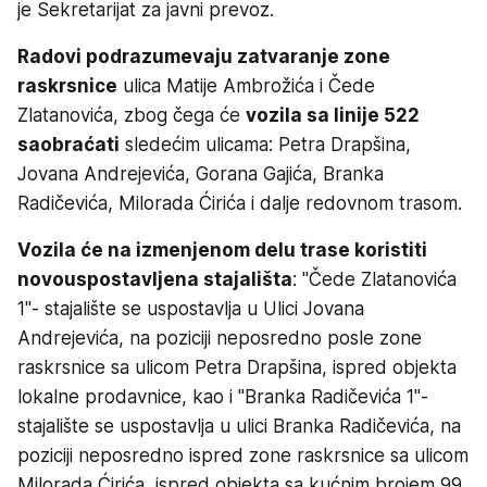
je Sekretarijat za javni prevoz.
Radovi podrazumevaju zatvaranje zone
raskrsnice
ulica Matije Ambrožića i Čede
Zlatanovića, zbog čega će
vozila sa linije 522
saobraćati
sledećim ulicama: Petra Drapšina,
Jovana Andrejevića, Gorana Gajića, Branka
Radičevića, Milorada Ćirića i dalje redovnom trasom.
Vozila će na izmenjenom delu trase koristiti
novouspostavljena stajališta
: "Čede Zlatanovića
1"- stajalište se uspostavlja u Ulici Jovana
Andrejevića, na poziciji neposredno posle zone
raskrsnice sa ulicom Petra Drapšina, ispred objekta
lokalne prodavnice, kao i "Branka Radičevića 1"-
stajalište se uspostavlja u ulici Branka Radičevića, na
poziciji neposredno ispred zone raskrsnice sa ulicom
Milorada Ćirića, ispred objekta sa kućnim brojem 99.