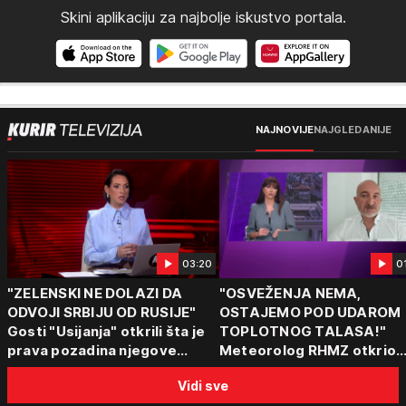
Skini aplikaciju za najbolje iskustvo portala.
NAJNOVIJE
NAJGLEDANIJE
03:20
0
"ZELENSKI NE DOLAZI DA
"OSVEŽENJA NEMA,
ODVOJI SRBIJU OD RUSIJE"
OSTAJEMO POD UDAROM
Gosti "Usijanja" otkrili šta je
TOPLOTNOG TALASA!"
prava pozadina njegove
Meteorolog RHMZ otkrio
posete Beogradu
kakvo vreme nas čeka do
Vidi sve
kraja avgusta