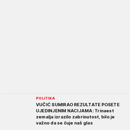
POLITIKA
VUČIĆ SUMIRAO REZULTATE POSETE
UJEDINJENIM NACIJAMA: Trinaest
zemalja izrazilo zabrinutost, bilo je
važno da se čuje naš glas