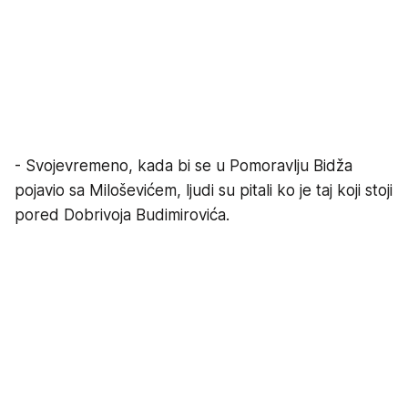
- Svojevremeno, kada bi se u Pomoravlju Bidža
pojavio sa Miloševićem, ljudi su pitali ko je taj koji stoji
pored Dobrivoja Budimirovića.