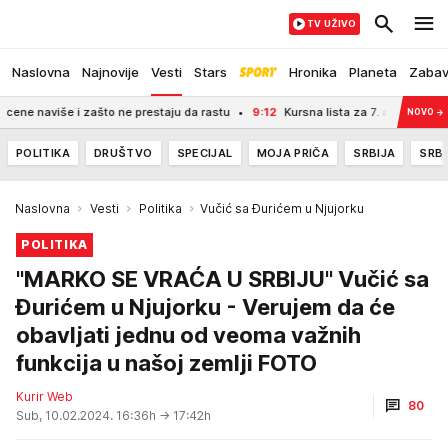
TV UŽIVO
Naslovna
Najnovije
Vesti
Stars
Hronika
Planeta
Zaba
naviše i zašto ne prestaju da rastu
9:12
Kursna lista za 7. avgust 2026: Nar
NOVO
→
POLITIKA
DRUŠTVO
SPECIJAL
MOJA PRIČA
SRBIJA
SRBI
Naslovna
Vesti
Politika
Vučić sa Đurićem u Njujorku
POLITIKA
"MARKO SE VRAĆA U SRBIJU" Vučić sa
Đurićem u Njujorku - Verujem da će
obavljati jednu od veoma važnih
funkcija u našoj zemlji FOTO
Kurir Web
80
Sub, 10.02.2024. 16:36h
→ 17:42h