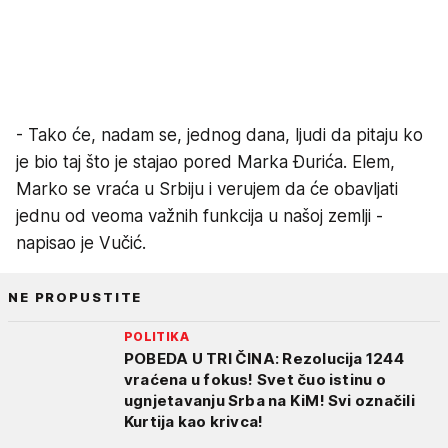
- Tako će, nadam se, jednog dana, ljudi da pitaju ko
je bio taj što je stajao pored Marka Đurića. Elem,
Marko se vraća u Srbiju i verujem da će obavljati
jednu od veoma važnih funkcija u našoj zemlji -
napisao je Vučić.
NE PROPUSTITE
POLITIKA
POBEDA U TRI ČINA: Rezolucija 1244
vraćena u fokus! Svet čuo istinu o
ugnjetavanju Srba na KiM! Svi označili
Kurtija kao krivca!