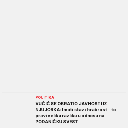
POLITIKA
VUČIĆ SE OBRATIO JAVNOSTI IZ
NJUJORKA: Imati stav i hrabrost - to
pravi veliku razliku u odnosu na
PODANIČKU SVEST