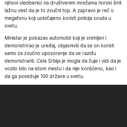
njihovi sledbenici na društvenim mrežama horski širili
lažnu vest da je to zvučni top. A zapravo je reč o
megafonu koji uobičajeno koristi policija svuda u
svetu.
Ministar je pokazao automobil koji je snimljen i
demonstrirao je uređaj, objasnivši da se on koristi
samo za zvučno upozorenje da se raziđu
demonstranti. Cela Srbija je mogla da čuje i vidi da je
vozilo bilo na istom mestu i da nije korišćeno, kao i
da ga poseduje 100 država u svetu.