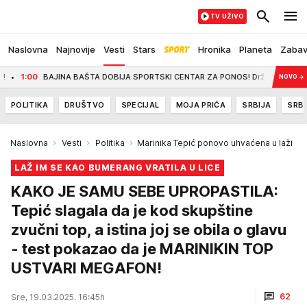
TV UŽIVO
Naslovna
Najnovije
Vesti
Stars
Hronika
Planeta
Zaba
00
BAJINA BAŠTA DOBIJA SPORTSKI CENTAR ZA PONOS! Država uložila oko dva mi
NOVO
→
POLITIKA
DRUŠTVO
SPECIJAL
MOJA PRIČA
SRBIJA
SRBI
Naslovna
Vesti
Politika
Marinika Tepić ponovo uhvaćena u laži
LAŽ IM SE KAO BUMERANG VRATILA U LICE
KAKO JE SAMU SEBE UPROPASTILA:
Tepić slagala da je kod skupštine
zvučni top, a istina joj se obila o glavu
- test pokazao da je MARINIKIN TOP
USTVARI MEGAFON!
62
Sre, 19.03.2025. 16:45h