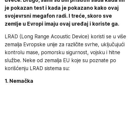
je pokazan test i kada je pokazano kako ovaj
svojevrsni megafon radi. I treće, skoro sve
zemlje u Evropi imaju ovaj uređaj i koriste ga.
LRAD (Long Range Acoustic Device) koristi se u više
zemalja Evropske unije za različite svrhe, uključujući
kontrolu mase, pomorsku sigurnost, vojsku i hitne
službe. Neke od zemalja EU koje su poznate po
korišćenju LRAD sistema su:
1. Nemačka