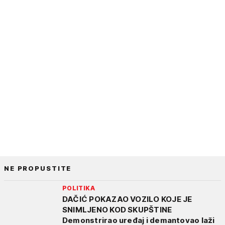
NE PROPUSTITE
POLITIKA
DAČIĆ POKAZAO VOZILO KOJE JE
SNIMLJENO KOD SKUPŠTINE
Demonstrirao uređaj i demantovao laži