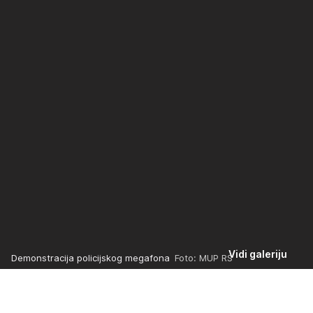
Vidi galeriju
Demonstracija policijskog megafona
Foto: MUP RS