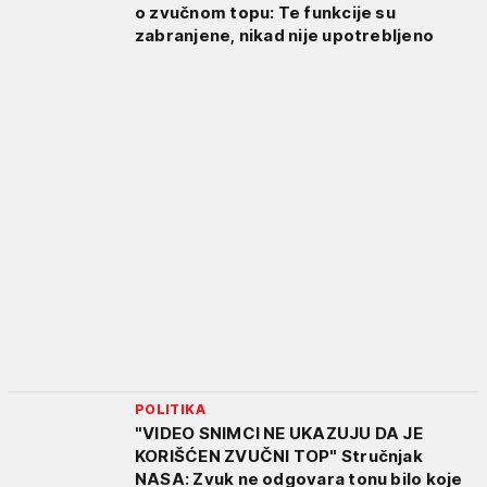
o zvučnom topu: Te funkcije su
zabranjene, nikad nije upotrebljeno
POLITIKA
"VIDEO SNIMCI NE UKAZUJU DA JE
KORIŠĆEN ZVUČNI TOP" Stručnjak
NASA: Zvuk ne odgovara tonu bilo koje