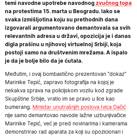
temi navodne upotrebe navodnog
zvučnog topa
na protestima 15. marta u Beogradu. Iako se
svaka izmišljotina koju su prethodnih dana
izgovarali argumentovano demantovala sa svih
relevantnih adresa u državi, opozicija je i danas
digla prašinu u njihovoj virtuelnoj Srbiji, koja
postoji samo na društvenim mrežama. A ispalo
je da je bolje bilo da je ćutala.
Međutim, i ovaj bombastično prezentovan "dokaz"
Marinike Tepić, zapravo fotografija na kojoj je
nekakva sprava na policijskom vozilu kod zgrade
Skupštine Srbije, vratio im se pravo u lice kao
bumerang.
Ministar unutrašnjih poslova Ivica Dačić
nije samo demantovao navode lažne uzbunjivačice
Marinike Tepić, već je pred novinarima i kamerama
demonstrirao rad aparata za koji su opozicionari i