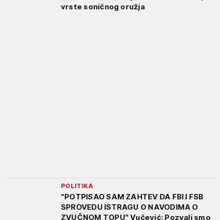
vrste soničnog oružja
POLITIKA
"POTPISAO SAM ZAHTEV DA FBI I FSB
SPROVEDU ISTRAGU O NAVODIMA O
ZVUČNOM TOPU" Vučević: Pozvali smo