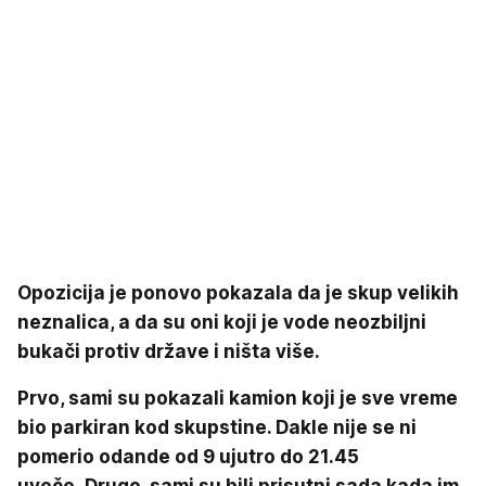
Opozicija je ponovo pokazala da je skup velikih
neznalica, a da su oni koji je vode neozbiljni
bukači protiv države i ništa više.
Prvo, sami su pokazali kamion koji je sve vreme
bio parkiran kod skupstine. Dakle nije se ni
pomerio odande od 9 ujutro do 21.45
uveče. Drugo, sami su bili prisutni sada kada im