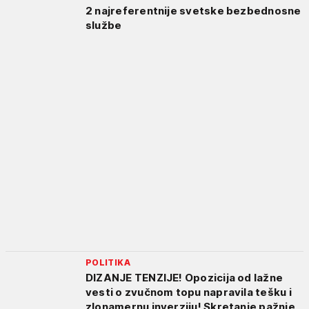
2 najreferentnije svetske bezbednosne
službe
POLITIKA
DIZANJE TENZIJE! Opozicija od lažne
vesti o zvučnom topu napravila tešku i
zlonamernu inverziju! Skretanje pažnje