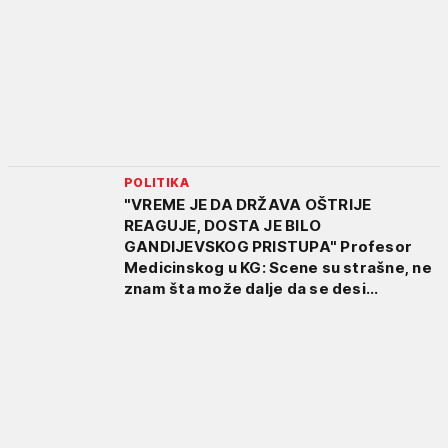
POLITIKA
"VREME JE DA DRŽAVA OŠTRIJE
REAGUJE, DOSTA JE BILO
GANDIJEVSKOG PRISTUPA" Profesor
Medicinskog u KG: Scene su strašne, ne
znam šta može dalje da se desi...