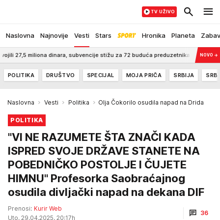
TV UŽIVO
Naslovna
Najnovije
Vesti
Stars
Hronika
Planeta
Zaba
 miliona dinara, subvencije stižu za 72 buduća preduzetnika
3:00
STIŽE N
NOVO
→
POLITIKA
DRUŠTVO
SPECIJAL
MOJA PRIČA
SRBIJA
SRBI
Naslovna
Vesti
Politika
Olja Čokorilo osudila napad na Drida
POLITIKA
"VI NE RAZUMETE ŠTA ZNAČI KADA
ISPRED SVOJE DRŽAVE STANETE NA
POBEDNIČKO POSTOLJE I ČUJETE
HIMNU" Profesorka Saobraćajnog
osudila divljački napad na dekana DIF
Prenosi:
Kurir Web
36
Uto, 29.04.2025. 20:17h