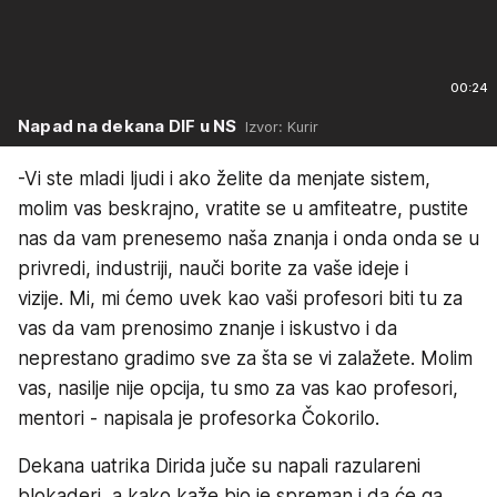
00:24
Napad na dekana DIF u NS
Izvor: Kurir
-Vi ste mladi ljudi i ako želite da menjate sistem,
molim vas beskrajno, vratite se u amfiteatre, pustite
nas da vam prenesemo naša znanja i onda onda se u
privredi, industriji, nauči borite za vaše ideje i
vizije. Mi, mi ćemo uvek kao vaši profesori biti tu za
vas da vam prenosimo znanje i iskustvo i da
neprestano gradimo sve za šta se vi zalažete. Molim
vas, nasilje nije opcija, tu smo za vas kao profesori,
mentori - napisala je profesorka Čokorilo.
Dekana uatrika Dirida juče su napali razulareni
blokaderi, a kako kaže bio je spreman i da će ga