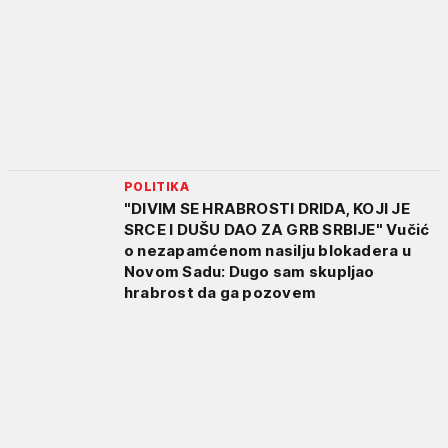
POLITIKA
"DIVIM SE HRABROSTI DRIDA, KOJI JE
SRCE I DUŠU DAO ZA GRB SRBIJE" Vučić
o nezapamćenom nasilju blokadera u
Novom Sadu: Dugo sam skupljao
hrabrost da ga pozovem