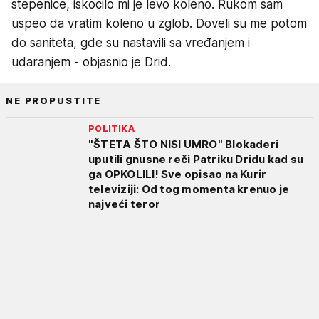
stepenice, iskocilo mi je levo koleno. Rukom sam
uspeo da vratim koleno u zglob. Doveli su me potom
do saniteta, gde su nastavili sa vređanjem i
udaranjem - objasnio je Drid.
NE PROPUSTITE
POLITIKA
"ŠTETA ŠTO NISI UMRO" Blokaderi
uputili gnusne reči Patriku Dridu kad su
ga OPKOLILI! Sve opisao na Kurir
televiziji: Od tog momenta krenuo je
najveći teror