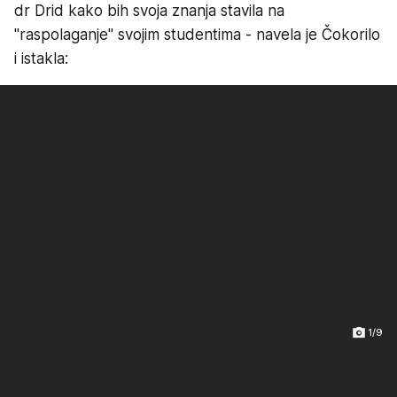
dr Drid kako bih svoja znanja stavila na
"raspolaganje" svojim studentima - navela je Čokorilo
i istakla:
1/9