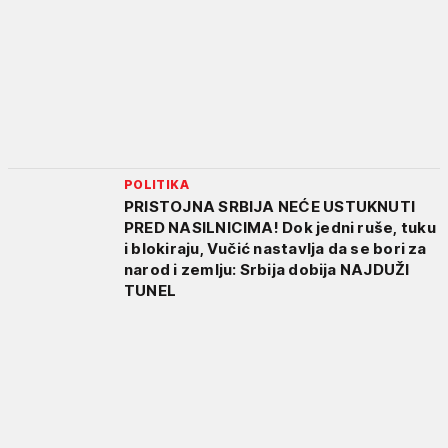
POLITIKA
PRISTOJNA SRBIJA NEĆE USTUKNUTI
PRED NASILNICIMA! Dok jedni ruše, tuku
i blokiraju, Vučić nastavlja da se bori za
narod i zemlju: Srbija dobija NAJDUŽI
TUNEL