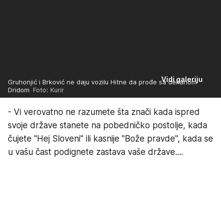
Vidi galeriju
Gruhonjić i Brković ne daju vozilu Hitne da prođe sa dekanom
Dridom
Foto: Kurir
- Vi verovatno ne razumete šta znači kada ispred
svoje države stanete na pobedničko postolje, kada
čujete "Hej Sloveni" ili kasnije "Bože pravde", kada se
u vašu čast podignete zastava vaše države....