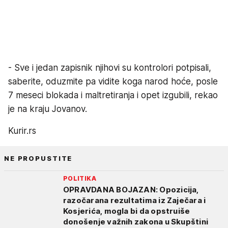
- Sve i jedan zapisnik njihovi su kontrolori potpisali,
saberite, oduzmite pa vidite koga narod hoće, posle
7 meseci blokada i maltretiranja i opet izgubili, rekao
je na kraju Jovanov.
Kurir.rs
NE PROPUSTITE
POLITIKA
OPRAVDANA BOJAZAN: Opozicija,
razočarana rezultatima iz Zaječara i
Kosjerića, mogla bi da opstruiše
donošenje važnih zakona u Skupštini