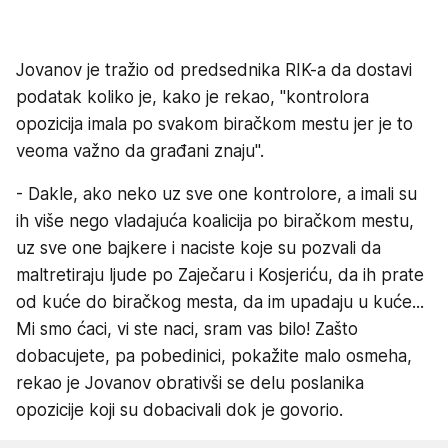
Jovanov je tražio od predsednika RIK-a da dostavi
podatak koliko je, kako je rekao, "kontrolora
opozicija imala po svakom biračkom mestu jer je to
veoma važno da građani znaju".
- Dakle, ako neko uz sve one kontrolore, a imali su
ih više nego vladajuća koalicija po biračkom mestu,
uz sve one bajkere i naciste koje su pozvali da
maltretiraju ljude po Zaječaru i Kosjeriću, da ih prate
od kuće do biračkog mesta, da im upadaju u kuće...
Mi smo ćaci, vi ste naci, sram vas bilo! Zašto
dobacujete, pa pobedinici, pokažite malo osmeha,
rekao je Jovanov obrativši se delu poslanika
opozicije koji su dobacivali dok je govorio.