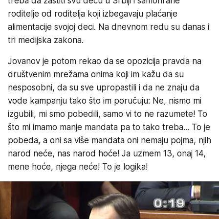
treba da zaštiti svu decu u Srbiji i samohrane
roditelje od roditelja koji izbegavaju plaćanje
alimentacije svojoj deci. Na dnevnom redu su danas i
tri medijska zakona.
Jovanov je potom rekao da se opozicija pravda na
društvenim mrežama onima koji im kažu da su
nesposobni, da su sve upropastili i da ne znaju da
vode kampanju tako što im poručuju: Ne, nismo mi
izgubili, mi smo pobedili, samo vi to ne razumete! To
što mi imamo manje mandata pa to tako treba... To je
pobeda, a oni sa više mandata oni nemaju pojma, njih
narod neće, nas narod hoće! Ja uzmem 13, onaj 14,
mene hoće, njega neće! To je logika!