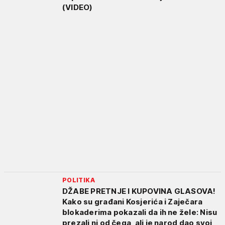
(VIDEO)
POLITIKA
DŽABE PRETNJE I KUPOVINA GLASOVA!
Kako su građani Kosjerića i Zaječara
blokaderima pokazali da ih ne žele: Nisu
prezali ni od čega, ali je narod dao svoj