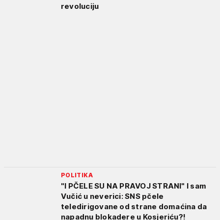
revoluciju
POLITIKA
"I PČELE SU NA PRAVOJ STRANI" I sam
Vučić u neverici: SNS pčele
teledirigovane od strane domaćina da
napadnu blokadere u Kosjeriću?!