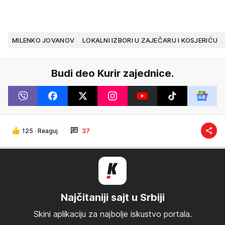
MILENKO JOVANOV
LOKALNI IZBORI U ZAJEČARU I KOSJERIĆU
Budi deo Kurir zajednice.
125
·
Reaguj
37
Najčitaniji sajt u Srbiji
Skini aplikaciju za najbolje iskustvo portala.