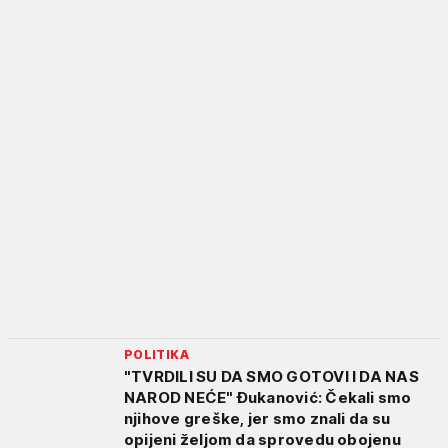
POLITIKA
"TVRDILI SU DA SMO GOTOVI I DA NAS
NAROD NEĆE" Đukanović: Čekali smo
njihove greške, jer smo znali da su
opijeni željom da sprovedu obojenu