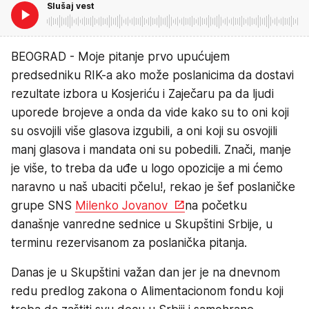
Slušaj vest
BEOGRAD - Moje pitanje prvo upućujem
predsedniku RIK-a ako može poslanicima da dostavi
rezultate izbora u Kosjeriću i Zaječaru pa da ljudi
uporede brojeve a onda da vide kako su to oni koji
su osvojili više glasova izgubili, a oni koji su osvojili
manj glasova i mandata oni su pobedili. Znači, manje
je više, to treba da uđe u logo opozicije a mi ćemo
naravno u naš ubaciti pčelu!, rekao je šef poslaničke
grupe SNS
Milenko Jovanov
na početku
današnje vanredne sednice u Skupštini Srbije, u
terminu rezervisanom za poslanička pitanja.
Danas je u Skupštini važan dan jer je na dnevnom
redu predlog zakona o Alimentacionom fondu koji