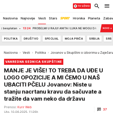
TV UŽIVO
Naslovna
Najnovije
Vesti
Stars
Hronika
Planeta
Zaba
an
13:24
PROBELMI U RAJU! ANITA I LUKA NE MOGU DA SE VENČAJU: Razlog je n
NOVO
→
POLITIKA
DRUŠTVO
SPECIJAL
MOJA PRIČA
SRBIJA
SRBI
Naslovna
Vesti
Politika
Jovanov u Skupštini o izborima u Zaječaru
VANREDNA SEDNICA SKUPŠTINE
MANJE JE VIŠE! TO TREBA DA UĐE U
LOGO OPOZICIJE A MI ĆEMO U NAŠ
UBACITI PČELU Jovanov: Niste u
stanju nacrtanu kravu da sačuvate a
tražite da vam neko da državu
Prenosi:
Kurir Web
37
Uto, 10.06.2025. 11:26h