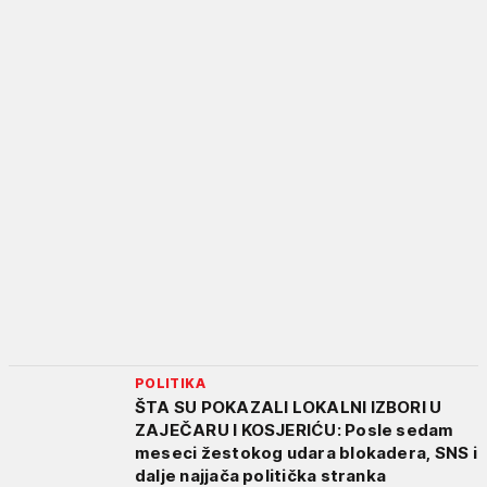
POLITIKA
ŠTA SU POKAZALI LOKALNI IZBORI U
ZAJEČARU I KOSJERIĆU: Posle sedam
meseci žestokog udara blokadera, SNS i
dalje najjača politička stranka