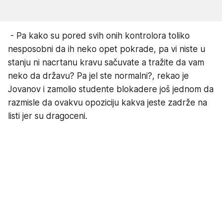
- Pa kako su pored svih onih kontrolora toliko
nesposobni da ih neko opet pokrade, pa vi niste u
stanju ni nacrtanu kravu sačuvate a tražite da vam
neko da državu? Pa jel ste normalni?, rekao je
Jovanov i zamolio studente blokadere još jednom da
razmisle da ovakvu opoziciju kakva jeste zadrže na
listi jer su dragoceni.