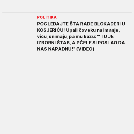
POLITIKA
POGLEDAJTE ŠTA RADE BLOKADERI U
KOSJERIĆU! Upali čoveku na imanje,
viču, snimaju, pa mu kažu: '"TU JE
IZBORNI ŠTAB, A PČELE SI POSLAO DA
NAS NAPADNU!" (VIDEO)