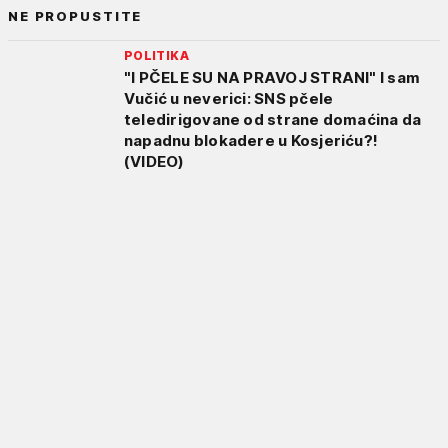
NE PROPUSTITE
POLITIKA
"I PČELE SU NA PRAVOJ STRANI" I sam
Vučić u neverici: SNS pčele
teledirigovane od strane domaćina da
napadnu blokadere u Kosjeriću?!
(VIDEO)