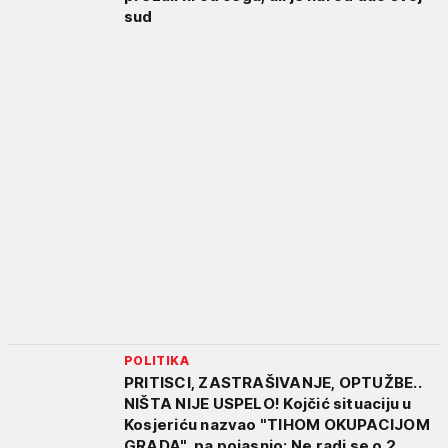
sud
POLITIKA
PRITISCI, ZASTRAŠIVANJE, OPTUŽBE..
NIŠTA NIJE USPELO! Kojčić situaciju u
Kosjeriću nazvao "TIHOM OKUPACIJOM
GRADA", pa pojasnio: Ne radi se o 2