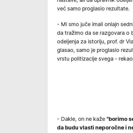
već samo proglasio rezultate.
- Mi smo juče imali onlajn sedni
da tražimo da se razgovara o 
odeljenja za istoriju, prof. dr 
glasao, samo je proglasio rezul
vrstu politizacije svega - rekao
- Dakle, on ne kaže
"borimo s
da budu vlasti neporočne i 