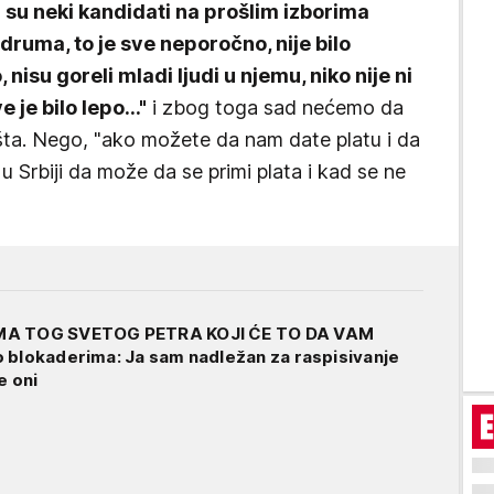
 su neki kandidati na prošlim izborima
Bodruma, to je sve neporočno, nije bilo
 nisu goreli mladi ljudi u njemu, niko nije ni
 je bilo lepo..."
i zbog toga sad nećemo da
ništa. Nego, "ako možete da nam date platu i da
 Srbiji da može da se primi plata i kad se ne
MA TOG SVETOG PETRA KOJI ĆE TO DA VAM
 blokaderima: Ja sam nadležan za raspisivanje
e oni