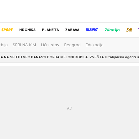
HRONIKA
PLANETA
ZABAVA
rbija
SRBI NA KIM
Lični stav
Beograd
Edukacija
IZBOR UREDNIKA
ANAS?! ĐORĐA MELONI DOBILA IZVEŠTAJ! Italijanski agenti upozorili premijer