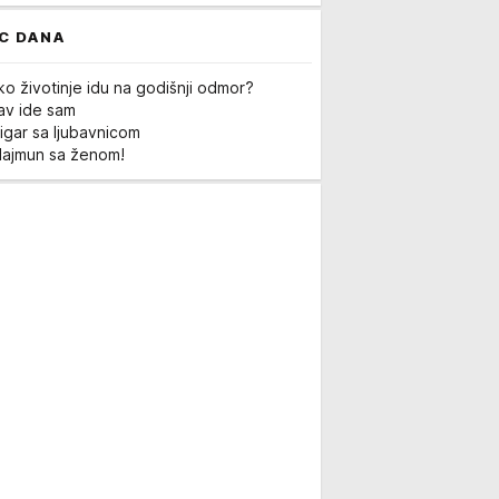
C DANA
ko životinje idu na godišnji odmor?
Lav ide sam
igar sa ljubavnicom
Majmun sa ženom!