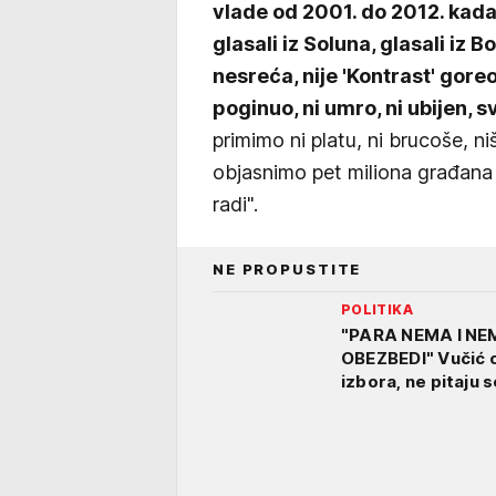
vlade od 2001. do 2012. kada
glasali iz Soluna, glasali iz 
nesreća, nije 'Kontrast' goreo,
poginuo, ni umro, ni ubijen, sve
primimo ni platu, ni brucoše, 
objasnimo pet miliona građana u
radi".
NE PROPUSTITE
POLITIKA
"PARA NEMA I NE
OBEZBEDI" Vučić o
izbora, ne pitaju s