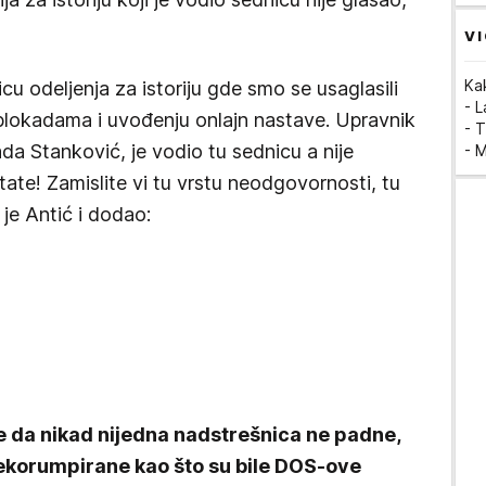
VI
Ka
cu odeljenja za istoriju gde smo se usaglasili
- 
blokadama i uvođenju onlajn nastave. Upravnik
- T
Vlada Stanković, je vodio tu sednicu a nije
- 
tate! Zamislite vi tu vrstu neodgovornosti, tu
 je Antić i dodao:
e da nikad nijedna nadstrešnica ne padne,
nekorumpirane kao što su bile DOS-ove