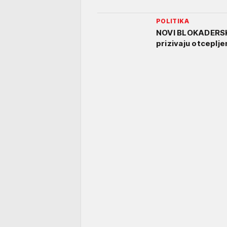
POLITIKA
NOVI BLOKADERSKI
prizivaju otceplje