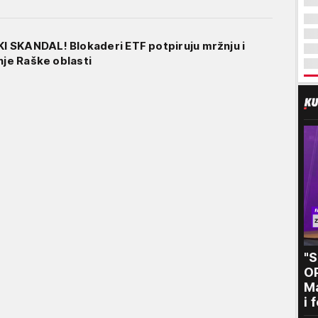
 SKANDAL! Blokaderi ETF potpiruju mržnju i
nje Raške oblasti
"
O
Ma
i 
kr