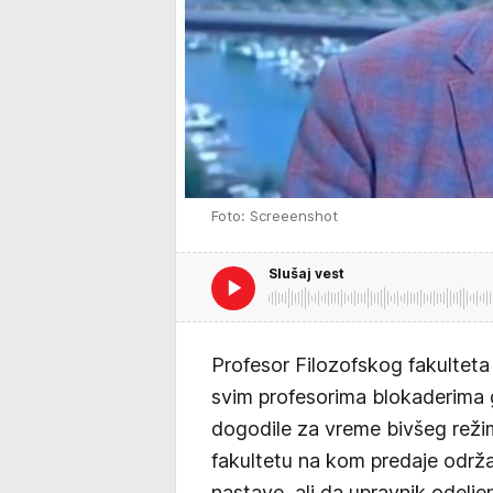
Foto: Screeenshot
Slušaj vest
Profesor Filozofskog fakultet
svim profesorima blokaderima g
dogodile za vreme bivšeg reži
fakultetu na kom predaje održ
nastave, ali da upravnik odeljen