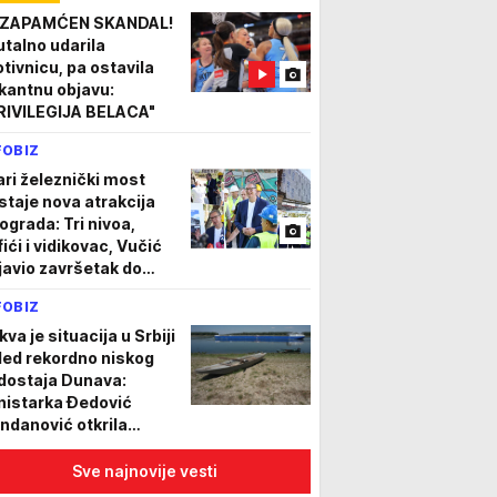
sklave SPREMAJU
ZAPAMĆEN SKANDAL!
AR
utalno udarila
otivnicu, pa ostavila
kantnu objavu:
RIVILEGIJA BELACA"
FOBIZ
ari železnički most
staje nova atrakcija
ograda: Tri nivoa,
ići i vidikovac, Vučić
javio završetak do
spa 2027. godine
FOBIZ
OTO)
va je situacija u Srbiji
led rekordno niskog
dostaja Dunava:
nistarka Đedović
ndanović otkrila
jnovije informacije
Sve najnovije vesti