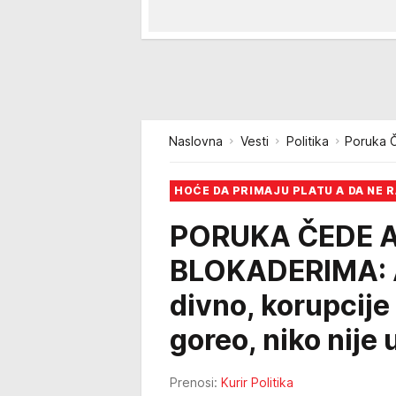
Naslovna
Vesti
Politika
Poruka Č
HOĆE DA PRIMAJU PLATU A DA NE 
PORUKA ČEDE 
BLOKADERIMA: A 
divno, korupcije 
goreo, niko nije
Prenosi:
Kurir Politika