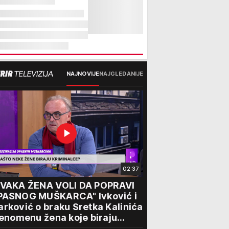
NAJNOVIJE
NAJGLEDANIJE
02:37
SVAKA ŽENA VOLI DA POPRAVI
PASNOG MUŠKARCA" Ivković i
rković o braku Sretka Kalinića
fenomenu žena koje biraju
iminalce: "Neće sa nekim ko