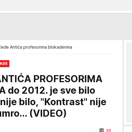
ede Antića profesorima blokaderima
RADE
ANTIĆA PROFESORIMA
do 2012. je sve bilo
nije bilo, "Kontrast" nije
 umro... (VIDEO)
33