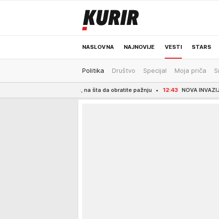
NASLOVNA
NAJNOVIJE
VESTI
STARS
Politika
Društvo
Specijal
Moja priča
S
ODRŽIVA BUDUĆNOST
REGION
NEWS
 dobru negu, na šta da obratite pažnju
12:43
NOVA INVAZIJA NA SEUTU VEĆ D