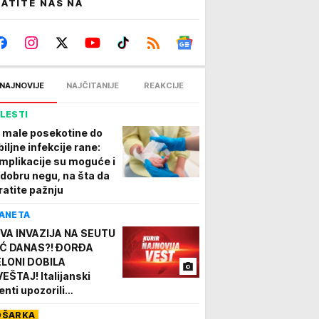
ATITE NAS NA
NAJNOVIJE
NAJČITANIJE
REAKCIJE
LESTI
 male posekotine do
biljne infekcije rane:
mplikacije su moguće i
 dobru negu, na šta da
ratite pažnju
ANETA
VA INVAZIJA NA SEUTU
Ć DANAS?! ĐORĐA
LONI DOBILA
VEŠTAJ! Italijanski
enti upozorili
emijerku da ISLAMSKI
OŠARKA
RORISTI iz španske