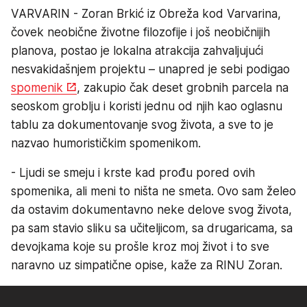
VARVARIN - Zoran Brkić iz Obreža kod Varvarina,
čovek neobične životne filozofije i još neobičnijih
planova, postao je lokalna atrakcija zahvaljujući
nesvakidašnjem projektu – unapred je sebi podigao
spomenik
, zakupio čak deset grobnih parcela na
seoskom groblju i koristi jednu od njih kao oglasnu
tablu za dokumentovanje svog života, a sve to je
nazvao humorističkim spomenikom.
- Ljudi se smeju i krste kad prođu pored ovih
spomenika, ali meni to ništa ne smeta. Ovo sam želeo
da ostavim dokumentavno neke delove svog života,
pa sam stavio sliku sa učiteljicom, sa drugaricama, sa
devojkama koje su prošle kroz moj život i to sve
naravno uz simpatične opise, kaže za RINU Zoran.