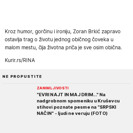
Kroz humor, gorčinu i ironiju, Zoran Brkić zapravo
ostavlja trag o životu jednog običnog čoveka u
malom mestu, čija životna priča je sve osim obična.
Kurir.rs/RINA
NE PROPUSTITE
ZANIMLJIVOSTI
"EVRI NAJT IN MAJ DRIM..." Na
nadgrobnom spomeniku u Kruševcu
stihovi poznate pesme na "SRPSKI
NAČIN" - ljudi ne veruju (FOTO)