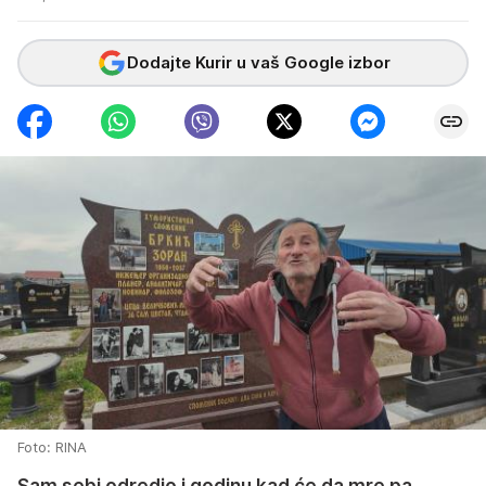
Dodajte Kurir u vaš Google izbor
Foto: RINA
Sam sebi odredio i godinu kad će da mre pa