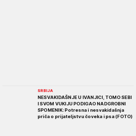
SRBIJA
NESVAKIDAŠNJE U IVANJICI, TOMO SEBI
I SVOM VUKIJU PODIGAO NADGROBNI
SPOMENIK: Potresna i nesvakidašnja
priča o prijateljstvu čoveka i psa (FOTO)