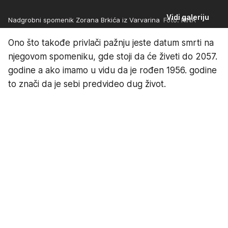
Vidi galeriju
Nadgrobni spomenik Zorana Brkića iz Varvarina
Foto: RINA
Ono što takođe privlači pažnju jeste datum smrti na
njegovom spomeniku, gde stoji da će živeti do 2057.
godine a ako imamo u vidu da je rođen 1956. godine
to znači da je sebi predvideo dug život.