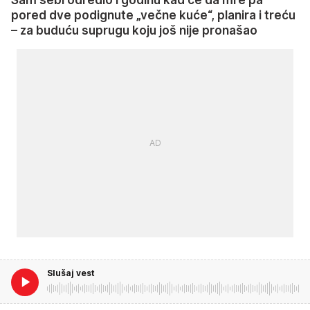
pored dve podignute „večne kuće“, planira i treću
– za buduću suprugu koju još nije pronašao
Slušaj vest