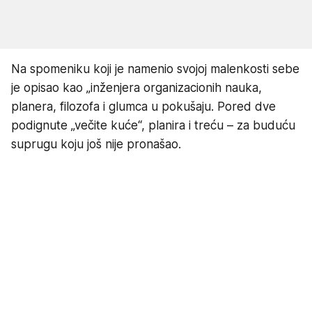
Na spomeniku koji je namenio svojoj malenkosti sebe
je opisao kao „inženjera organizacionih nauka,
planera, filozofa i glumca u pokušaju. Pored dve
podignute „večite kuće“, planira i treću – za buduću
suprugu koju još nije pronašao.