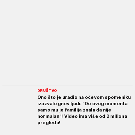
DRUŠTVO
Ono što je uradio na očevom spomeniku
izazvalo gnev ljudi: "Do ovog momenta
samo mu je familija znala da nije
normalan"! Video ima više od 2 miliona
pregleda!