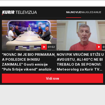
NAJNOVIJE
NAJGLEDANIJE
01:52
0
"NOVAC IM JE BIO PRIMARAN,
NOVI PIK VRUĆINE STIŽE U
A POSLEDICE IH NISU
AVGUSTU, ALI 40°C NE BI
ZANIMALE" Gosti emisije
TREBALO DA SE PONOVI:
"Puls Srbije vikend" analizirali
Meteorolog za Kurir TV
slučajeve koji su potresli
objasnio šta nas čeka: "Š
Vidi sve
Srbiju: Zločin se ne isplati
za ozbiljne padavine su ma