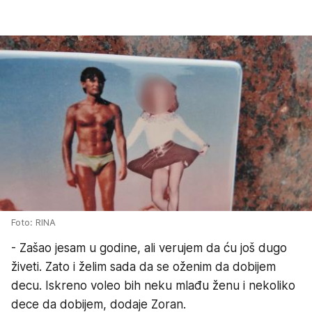
Foto: RINA
- Zašao jesam u godine, ali verujem da ću još dugo
živeti. Zato i želim sada da se oženim da dobijem
decu. Iskreno voleo bih neku mlađu ženu i nekoliko
dece da dobijem, dodaje Zoran.