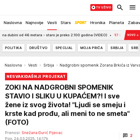
TV UŽIVO
Naslovna
Najnovije
Vesti
Stars
Hronika
Planeta
Zaba
d 46 metara - staro je preko 2.100 godina (VIDEO)
17:07
Udala se ćerka Brus
NOVO
→
POLITIKA
DRUŠTVO
SPECIJAL
MOJA PRIČA
SRBIJA
SRBI
Naslovna
Vesti
Srbija
Nadgrobni spomenik Zorana Brkića iz Varva
NESVAKIDAŠNJI PROJEKAT
ZOKI NA NADGROBNI SPOMENIK
STAVIO I SLIKU U KUPAĆEM?! I sve
žene iz svog života! "Ljudi se smeju i
krste kad prođu, ali meni to ne smeta"
(FOTO)
Prenosi:
Snežana Đurić Pijevac
2
Pon, 24.03.2025. 14:17h