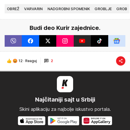
OBREŽ
VARVARIN
NADGROBNI SPOMENIK
GROBLJE
GROB
Budi deo Kurir zajednice.
12
·
Reaguj
2
Najčitaniji sajt u Srbiji
Skini aplikaciju za najbolje iskustvo portala.