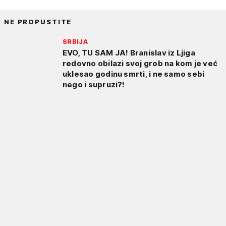
NE PROPUSTITE
SRBIJA
EVO, TU SAM JA! Branislav iz Ljiga
redovno obilazi svoj grob na kom je već
uklesao godinu smrti, i ne samo sebi
nego i supruzi?!