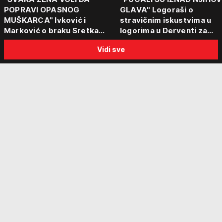
POPRAVI OPASNOG
GLAVA" Logoraši o
MUŠKARCA" Ivković i
stravičnim iskustvima u
Marković o braku Sretka
logorima u Derventi za
Kalinića i fenomenu žena koje
emisiju "Puls Srbije vikend
Vidi sve
biraju kriminalce: "Neće sa
"Tada je počela velika
nekim ko nema para"
tortura..."