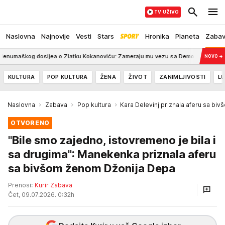
TV UŽIVO
Naslovna
Najnovije
Vesti
Stars
Hronika
Planeta
Zaba
osijea o Zlatku Kokanoviću: Zameraju mu vezu sa Demokratskom strankom
NOVO
→
KULTURA
POP KULTURA
ŽENA
ŽIVOT
ZANIMLJIVOSTI
LU
Naslovna
Zabava
Pop kultura
Kara Delevinj priznala aferu sa b
OTVORENO
"Bile smo zajedno, istovremeno je bila i
sa drugima": Manekenka priznala aferu
sa bivšom ženom Džonija Depa
Prenosi:
Kurir Zabava
Čet, 09.07.2026. 0:32h