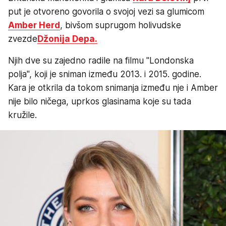
put je otvoreno govorila o svojoj vezi sa glumicom
Amber Herd
, bivšom suprugom holivudske
zvezde
Džonija Depa.
Njih dve su zajedno radile na filmu "Londonska
polja", koji je sniman između 2013. i 2015. godine.
Kara je otkrila da tokom snimanja između nje i Amber
nije bilo ničega, uprkos glasinama koje su tada
kružile.