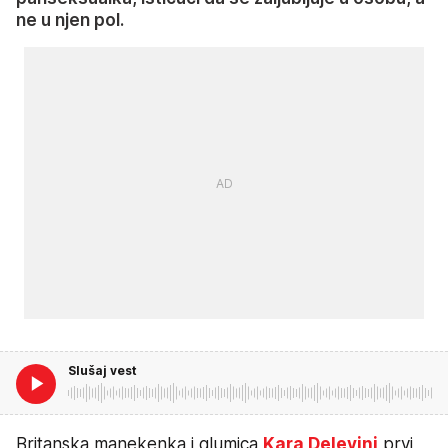
ne u njen pol.
Slušaj vest
Britanska manekenka i glumica
Kara Delevinj
prvi