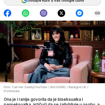
Dodajte Kurir u vaš Google izbor
Foto: Call Her Daddy/YouTube / BACKGRID / Backgrid UK /
Profimedia
Ona je i ranije govorila da je biseksualka i
panseksualka, ističući da se zaljubljuje u osobu, a