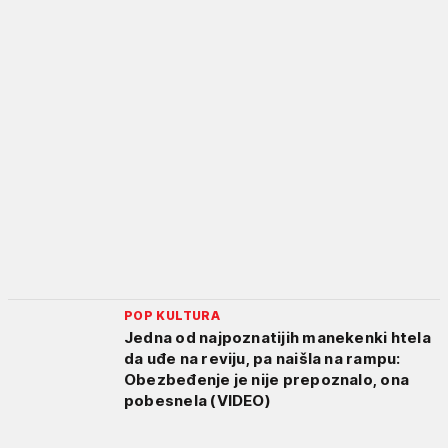
POP KULTURA
Jedna od najpoznatijih manekenki htela
da uđe na reviju, pa naišla na rampu:
Obezbeđenje je nije prepoznalo, ona
pobesnela (VIDEO)