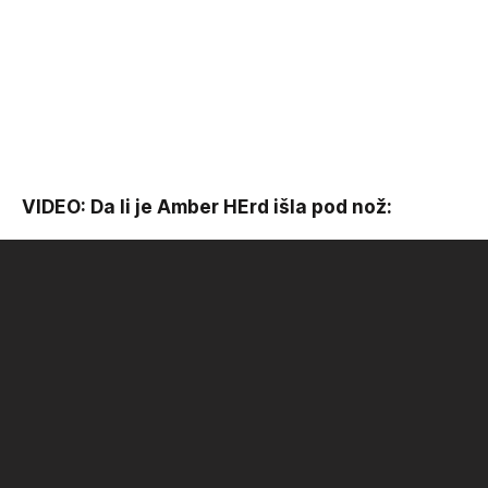
VIDEO: Da li je Amber HErd išla pod nož: