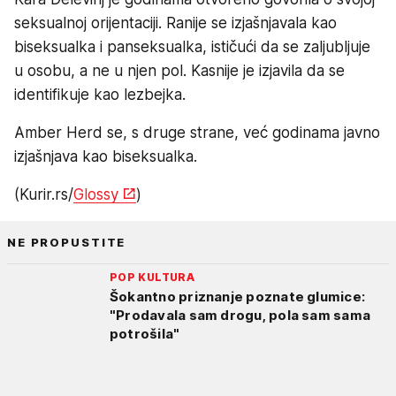
seksualnoj orijentaciji. Ranije se izjašnjavala kao
biseksualka i panseksualka, ističući da se zaljubljuje
u osobu, a ne u njen pol. Kasnije je izjavila da se
identifikuje kao lezbejka.
Amber Herd se, s druge strane, već godinama javno
izjašnjava kao biseksualka.
(Kurir.rs/
Glossy
)
NE PROPUSTITE
POP KULTURA
Šokantno priznanje poznate glumice:
"Prodavala sam drogu, pola sam sama
potrošila"