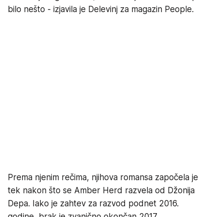
bilo nešto - izjavila je Delevinj za magazin People.
Prema njenim rečima, njihova romansa započela je
tek nakon što se Amber Herd razvela od Džonija
Depa. Iako je zahtev za razvod podnet 2016.
godine, brak je zvanično okončan 2017.