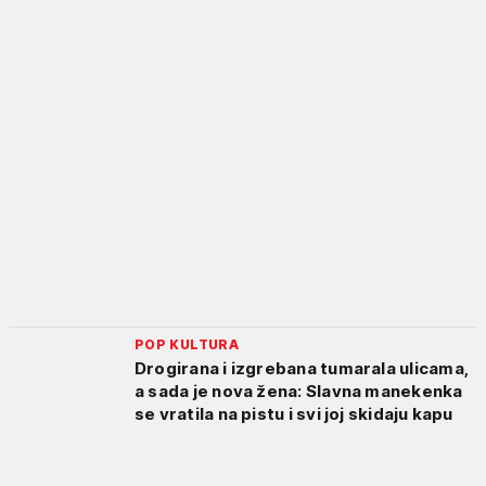
POP KULTURA
Drogirana i izgrebana tumarala ulicama,
a sada je nova žena: Slavna manekenka
se vratila na pistu i svi joj skidaju kapu