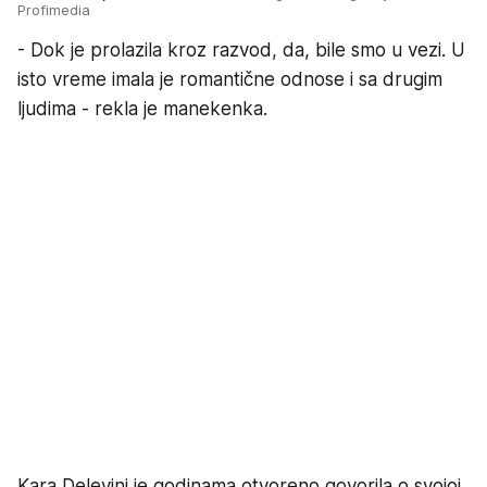
Profimedia
- Dok je prolazila kroz razvod, da, bile smo u vezi. U
isto vreme imala je romantične odnose i sa drugim
ljudima - rekla je manekenka.
Kara Delevinj je godinama otvoreno govorila o svojoj