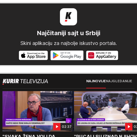
Najčitaniji sajt u Srbiji
Skini aplikaciju za najbolje iskustvo portala.
NAJNOVIJE
NAJGLEDANIJE
02:37
0
"SVAKA ŽENA VOLI DA
"PUCALI SU IZNAD NJIHOV