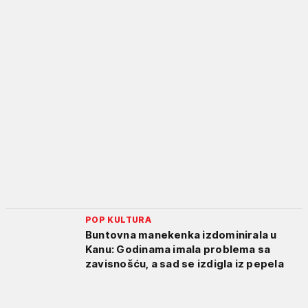
POP KULTURA
Buntovna manekenka izdominirala u
Kanu: Godinama imala problema sa
zavisnošću, a sad se izdigla iz pepela