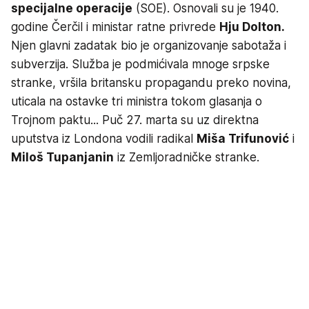
specijalne operacije
(SOE). Osnovali su je 1940.
godine Čerčil i ministar ratne privrede
Hju Dolton.
Njen glavni zadatak bio je organizovanje sabotaža i
subverzija. Služba je podmićivala mnoge srpske
stranke, vršila britansku propagandu preko novina,
uticala na ostavke tri ministra tokom glasanja o
Trojnom paktu... Puč 27. marta su uz direktna
uputstva iz Londona vodili radikal
Miša Trifunović
i
Miloš Tupanjanin
iz Zemljoradničke stranke.