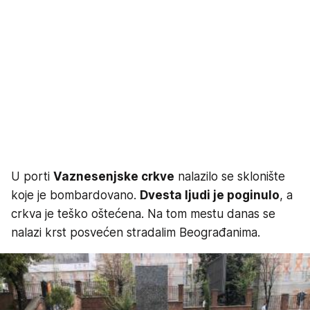
U porti
Vaznesenjske crkve
nalazilo se sklonište
koje je bombardovano.
Dvesta ljudi je poginulo
, a
crkva je teško oštećena. Na tom mestu danas se
nalazi krst posvećen stradalim Beograđanima.