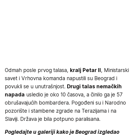
Odmah posle prvog talasa,
kralj Petar II
, Ministarski
savet i Vrhovna komanda napustili su Beograd i
povukli se u unutrašnjost.
Drugi talas nemačkih
napada
usledio je oko 10 časova, a činilo ga je 57
obrušavajućih bombardera. Pogođeni su i Narodno
pozorište i stambene zgrade na Terazijama i na
Slaviji. Država je bila potpuno paralisana.
Pogledajte u galeriji kako je Beograd izgledao