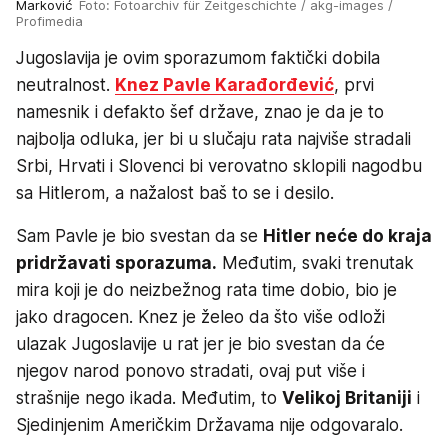
Marković
Foto: Fotoarchiv für Zeitgeschichte / akg-images /
Profimedia
Jugoslavija je ovim sporazumom faktički dobila
neutralnost.
Knez Pavle Karađorđević
, prvi
namesnik i defakto šef države, znao je da je to
najbolja odluka, jer bi u slučaju rata najviše stradali
Srbi, Hrvati i Slovenci bi verovatno sklopili nagodbu
sa Hitlerom, a nažalost baš to se i desilo.
Sam Pavle je bio svestan da se
Hitler neće do kraja
pridržavati sporazuma.
Međutim, svaki trenutak
mira koji je do neizbežnog rata time dobio, bio je
jako dragocen. Knez je želeo da što više odloži
ulazak Jugoslavije u rat jer je bio svestan da će
njegov narod ponovo stradati, ovaj put više i
strašnije nego ikada. Međutim, to
Velikoj Britaniji
i
Sjedinjenim Američkim Državama nije odgovaralo.