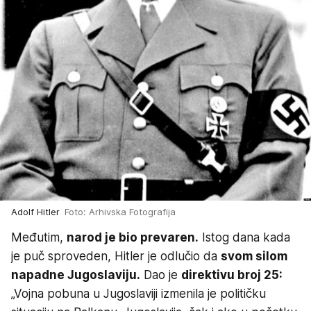
Adolf Hitler
Foto: Arhivska Fotografija
Međutim,
narod je bio prevaren.
Istog dana kada
je puč sproveden, Hitler je odlučio da
svom silom
napadne Jugoslaviju.
Dao je
direktivu broj 25:
„Vojna pobuna u Jugoslaviji izmenila je političku