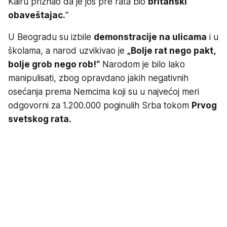
Kairu priznao da je još pre rata bio
britanski
obaveštajac.
"
U Beogradu su izbile
demonstracije na ulicama
i u
školama, a narod uzvikivao je
„Bolje rat nego pakt,
bolje grob nego rob!“
Narodom je bilo lako
manipulisati, zbog opravdano jakih negativnih
osećanja prema Nemcima koji su u najvećoj meri
odgovorni za 1.200.000 poginulih Srba tokom
Prvog
svetskog rata.