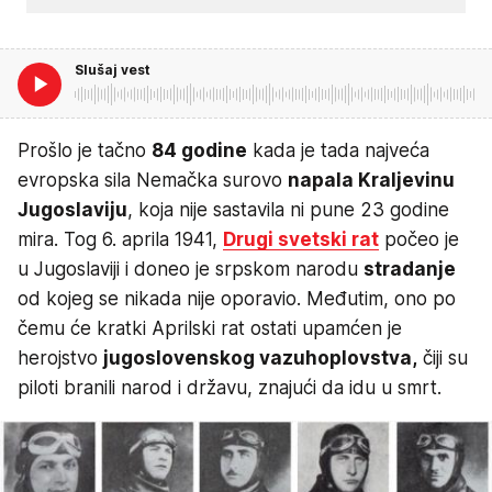
Slušaj vest
Prošlo je tačno
84 godine
kada je tada najveća
evropska sila Nemačka surovo
napala Kraljevinu
Jugoslaviju
, koja nije sastavila ni pune 23 godine
mira. Tog 6. aprila 1941,
Drugi svetski rat
počeo je
u Jugoslaviji i doneo je srpskom narodu
stradanje
od kojeg se nikada nije oporavio. Međutim, ono po
čemu će kratki Aprilski rat ostati upamćen je
herojstvo
jugoslovenskog vazuhoplovstva,
čiji su
piloti branili narod i državu, znajući da idu u smrt.