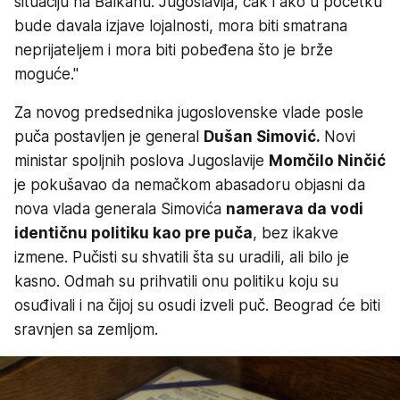
situaciju na Balkanu. Jugoslavija, čak i ako u početku
bude davala izjave lojalnosti, mora biti smatrana
neprijateljem i mora biti pobeđena što je brže
moguće."
Za novog predsednika jugoslovenske vlade posle
puča postavljen je general
Dušan Simović.
Novi
ministar spoljnih poslova Jugoslavije
Momčilo Ninčić
je pokušavao da nemačkom abasadoru objasni da
nova vlada generala Simovića
namerava da vodi
identičnu politiku kao pre puča
, bez ikakve
izmene. Pučisti su shvatili šta su uradili, ali bilo je
kasno. Odmah su prihvatili onu politiku koju su
osuđivali i na čijoj su osudi izveli puč. Beograd će biti
sravnjen sa zemljom.