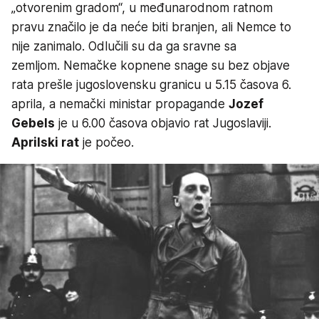
„otvorenim gradom“, u međunarodnom ratnom
pravu značilo je da neće biti branjen, ali Nemce to
nije zanimalo. Odlučili su da ga sravne sa
zemljom. Nemačke kopnene snage su bez objave
rata prešle jugoslovensku granicu u 5.15 časova 6.
aprila, a nemački ministar propagande
Jozef
Gebels
je u 6.00 časova objavio rat Jugoslaviji.
Aprilski rat
je počeo.