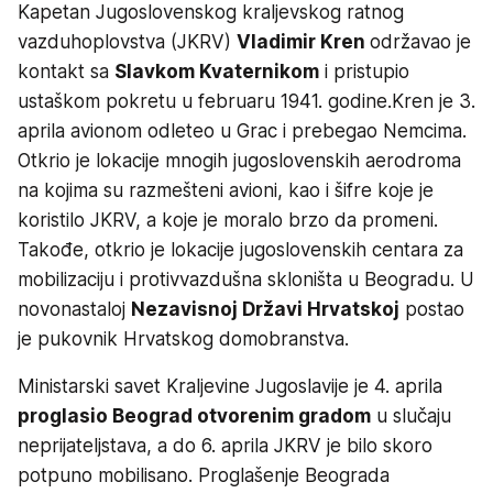
Kapetan Jugoslovenskog kraljevskog ratnog
vazduhoplovstva (JKRV)
Vladimir Kren
održavao je
kontakt sa
Slavkom Kvaternikom
i pristupio
ustaškom pokretu u februaru 1941. godine.
Kren je 3.
aprila avionom odleteo u Grac i prebegao Nemcima.
Otkrio je lokacije mnogih jugoslovenskih aerodroma
na kojima su razmešteni avioni, kao i šifre koje je
koristilo JKRV, a koje je moralo brzo da promeni.
Takođe, otkrio je lokacije jugoslovenskih centara za
mobilizaciju i protivvazdušna skloništa u Beogradu. U
novonastaloj
Nezavisnoj Državi Hrvatskoj
postao
je pukovnik Hrvatskog domobranstva.
Ministarski savet Kraljevine Jugoslavije je 4. aprila
proglasio Beograd otvorenim gradom
u slučaju
neprijateljstava, a do 6. aprila JKRV je bilo skoro
potpuno mobilisano. Proglašenje Beograda