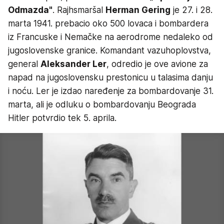
Odmazda"
. Rajhsmaršal
Herman Gering
je 27. i 28.
marta 1941. prebacio oko 500 lovaca i bombardera
iz Francuske i Nemačke na aerodrome nedaleko od
jugoslovenske granice. Komandant vazuhoplovstva,
general
Aleksander Ler
, odredio je ove avione za
napad na jugoslovensku prestonicu u talasima danju
i noću. Ler je izdao naređenje za bombardovanje 31.
marta, ali je odluku o bombardovanju Beograda
Hitler potvrdio tek 5. aprila.