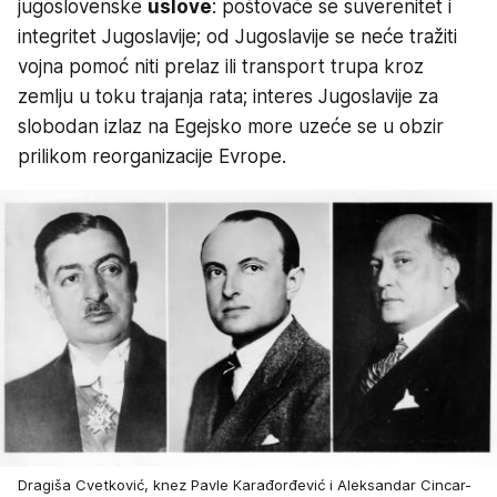
jugoslovenske
uslove
: poštovaće se suverenitet i
integritet Jugoslavije; od Jugoslavije se neće tražiti
vojna pomoć niti prelaz ili transport trupa kroz
zemlju u toku trajanja rata; interes Jugoslavije za
slobodan izlaz na Egejsko more uzeće se u obzir
prilikom reorganizacije Evrope.
Dragiša Cvetković, knez Pavle Karađorđević i Aleksandar Cincar-