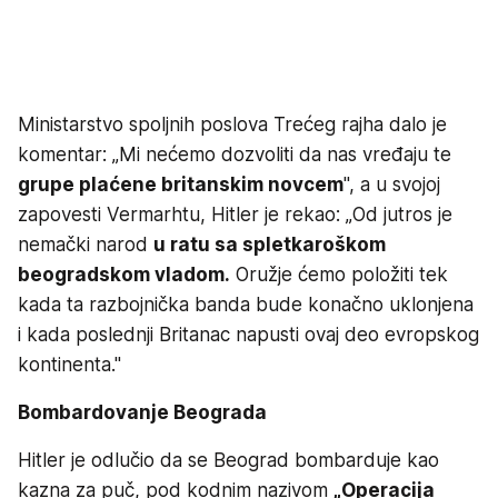
Ministarstvo spoljnih poslova Trećeg rajha dalo je
komentar: „Mi nećemo dozvoliti da nas vređaju te
grupe plaćene britanskim novcem
", a u svojoj
zapovesti Vermarhtu, Hitler je rekao: „Od jutros je
nemački narod
u ratu sa spletkaroškom
beogradskom vladom.
Oružje ćemo položiti tek
kada ta razbojnička banda bude konačno uklonjena
i kada poslednji Britanac napusti ovaj deo evropskog
kontinenta."
Bombardovanje Beograda
Hitler je odlučio da se Beograd bombarduje kao
kazna za puč, pod kodnim nazivom
„Operacija