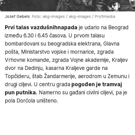
Jozef Gebels
Foto: akg-images / akg-images / Profimedia
Prvi talas vazdušnih
napada
je udario na Beograd
između 6.30 i 6.45 časova. U prvom talasu
bombardovani su beogradska elektrana, Glavna
pošta, Ministarstvo vojske i mornarice, zgrada
Vrhovne komande, zgrada Vojne akademije, Kraljev
dvor na Dedinju, kasarna Kraljeve garde na
Topčideru, štab Žandarmerije, aerodrom u Zemunu i
drugi ciljevi. U centru grada
pogođen je tramvaj
pun putnika.
Namerno su gađani civilni ciljevi, pa je
pola Dorćola uništeno.