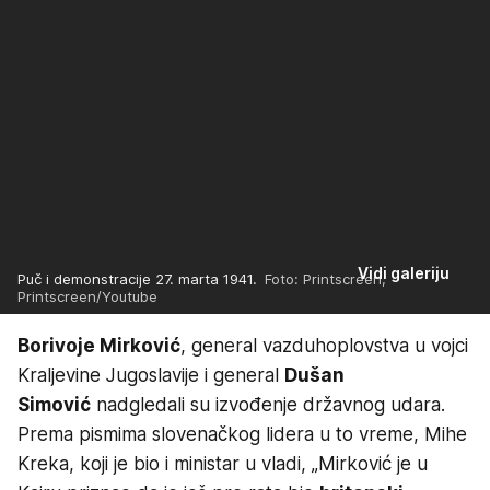
Vidi galeriju
Puč i demonstracije 27. marta 1941.
Foto: Printscreen,
Printscreen/Youtube
Borivoje Mirković
, general vazduhoplovstva u vojci
Kraljevine Jugoslavije i general
Dušan
Simović
nadgledali su izvođenje državnog udara.
Prema pismima slovenačkog lidera u to vreme, Mihe
Kreka, koji je bio i ministar u vladi, „Mirković je u