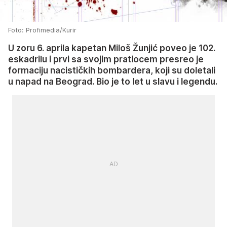
Foto: Profimedia/Kurir
U zoru 6. aprila kapetan Miloš Žunjić poveo je 102.
eskadrilu i prvi sa svojim pratiocem presreo je
formaciju nacističkih bombardera, koji su doletali
u napad na Beograd. Bio je to let u slavu i legendu.