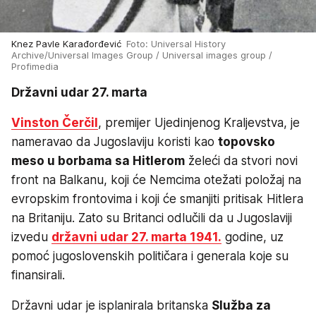
Knez Pavle Karađorđević
Foto: Universal History
Archive/Universal Images Group / Universal images group /
Profimedia
Državni udar 27. marta
Vinston Čerčil
, premijer Ujedinjenog Kraljevstva, je
nameravao da Jugoslaviju koristi kao
topovsko
meso u borbama sa Hitlerom
želeći da stvori novi
front na Balkanu, koji će Nemcima otežati položaj na
evropskim frontovima i koji će smanjiti pritisak Hitlera
na Britaniju. Zato su Britanci odlučili da u Jugoslaviji
izvedu
državni udar 27. marta 1941.
godine, uz
pomoć jugoslovenskih političara i generala koje su
finansirali.
Državni udar je isplanirala britanska
Služba za