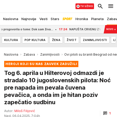
TV UŽIVO
Naslovna
Najnovije
Vesti
Stars
Hronika
Planeta
Zaba
ome: Dok sam živa...
17:24
NAPUŠTA CRVENU ZVEZDU? Veliko pojačanje nap
NOVO
→
KULTURA
POP KULTURA
ŽENA
ŽIVOT
ZANIMLJIVOSTI
LU
Naslovna
Zabava
Zanimljivosti
Ovi piloti su branili Beograd od n
HEROJI KOJI SU NAS ZAUVEK ZADUŽILI
Tog 6. aprila u Hilterovoj odmazdi je
stradalo 10 jugoslovenskih pilota: Noć
pre napada im pevala čuvena
pevačica, a onda im je hitan poziv
zapečatio sudbinu
Autor:
Miloš Filijović
1
Ned, 06.04.2025. 7:04h