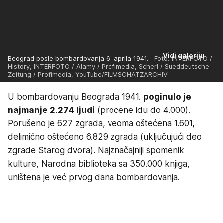
Vidi galeriju
Beograd posle bombardovanja 6. aprila 1941.
Foto: INTERFOTO /
History, INTERFOTO / Alamy / Profimedia, Scherl / Sueddeutsche
Zeitung / Profimedia, YouTube/FILMSCHATZARCHIV
U bombardovanju Beograda 1941.
poginulo je
najmanje 2.274 ljudi
(procene idu do 4.000).
Porušeno je 627 zgrada, veoma oštećena 1.601,
delimično oštećeno 6.829 zgrada (uključujući deo
zgrade Starog dvora). Najznačajniji spomenik
kulture, Narodna biblioteka sa 350.000 knjiga,
uništena je već prvog dana bombardovanja.