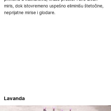
miris, dok istovremeno uspešno eliminišu štetočine,
neprijatne mirise i glodare.
Lavanda