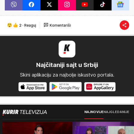
2
·
Reaguj
Komentariši
Najčitaniji sajt u Srbiji
Skini aplikaciju za najbolje iskustvo portala.
NAJNOVIJE
NAJGLEDANIJE