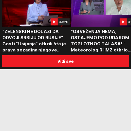
03:20
0
"ZELENSKI NE DOLAZI DA
"OSVEŽENJA NEMA,
ODVOJI SRBIJU OD RUSIJE"
OSTAJEMO POD UDAROM
Gosti "Usijanja" otkrili šta je
TOPLOTNOG TALASA!"
prava pozadina njegove
Meteorolog RHMZ otkrio
posete Beogradu
kakvo vreme nas čeka do
Vidi sve
kraja avgusta