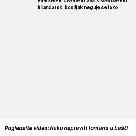
komaraca: Poznata i kao Sveta Petka i
hilandarski bosiljak neguje se lako
Pogledajte video: Kako napraviti fontanu u bašti