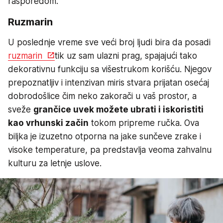
rasporedom.
Ruzmarin
U poslednje vreme sve veći broj ljudi bira da posadi
ruzmarin
tik uz sam ulazni prag, spajajući tako
dekorativnu funkciju sa višestrukom korišću. Njegov
prepoznatljiv i intenzivan miris stvara prijatan osećaj
dobrodošlice čim neko zakorači u vaš prostor, a
sveže
grančice uvek možete ubrati i iskoristiti
kao vrhunski začin
tokom pripreme ručka. Ova
biljka je izuzetno otporna na jake sunčeve zrake i
visoke temperature, pa predstavlja veoma zahvalnu
kulturu za letnje uslove.