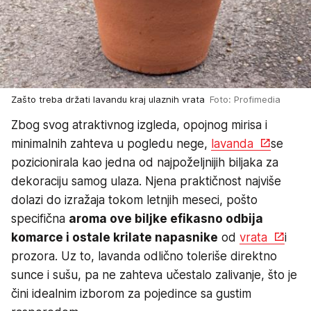
Zašto treba držati lavandu kraj ulaznih vrata
Foto: Profimedia
Zbog svog atraktivnog izgleda, opojnog mirisa i
minimalnih zahteva u pogledu nege,
lavanda
se
pozicionirala kao jedna od najpoželjnijih biljaka za
dekoraciju samog ulaza. Njena praktičnost najviše
dolazi do izražaja tokom letnjih meseci, pošto
specifična
aroma ove biljke efikasno odbija
komarce i ostale krilate napasnike
od
vrata
i
prozora. Uz to, lavanda odlično toleriše direktno
sunce i sušu, pa ne zahteva učestalo zalivanje, što je
čini idealnim izborom za pojedince sa gustim