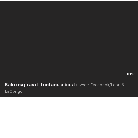
01:13
Kako napraviti fontanu u bašti
Izvor: Facebook/Leon &
LaCongo