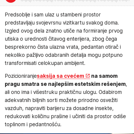
Predsoblje i sam ulaz u stambeni prostor
predstavljaju svojevrsnu vizitkartu svakog doma.
Izgled ovog dela znatno utiče na formiranje prvog
utiska o urednosti čitavog enterijera, zbog čega
besprekorno čista ulazna vrata, pedantan otirač i
nekoliko pažljivo odabranih detalja mogu potpuno
transformisati celokupan ambijent.
Pozicioniranje
saksija sa cvećem
na samom
pragu smatra se najlepšim estetskim rešenjem
,
ali ono ima i višestruku praktičnu ulogu. Odabirom
adekvatnih biljnih sorti možete prirodno osvežiti
vazduh, napraviti barijeru za dosadne insekte,
redukovati količinu prašine i učiniti da prostor odiše
toplinom i pedantnošću.