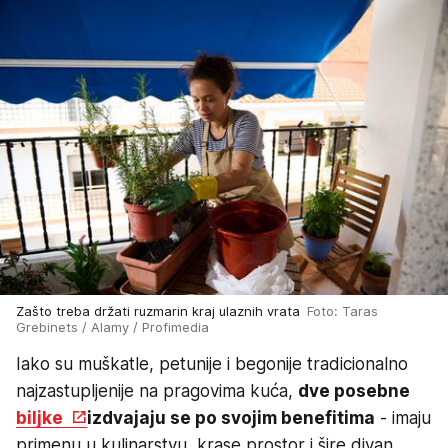
Zašto treba držati ruzmarin kraj ulaznih vrata
Foto: Taras
Grebinets / Alamy / Profimedia
Iako su muškatle, petunije i begonije tradicionalno
najzastupljenije na pragovima kuća,
dve posebne
biljke
izdvajaju se po svojim benefitima
- imaju
primenu u kulinarstvu, krase prostor i šire divan