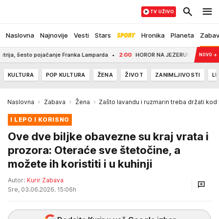
TV UŽIVO
Naslovna
Najnovije
Vesti
Stars
Hronika
Planeta
Zaba
pojačanje Franka Lamparda
2:00
HOROR NA JEZERU! Jak vetar prevrnuo četiri j
NOVO
→
KULTURA
POP KULTURA
ŽENA
ŽIVOT
ZANIMLJIVOSTI
LU
Naslovna
Zabava
Žena
Zašto lavandu i ruzmarin treba držati kod 
I LEPO I KORISNO
Ove dve biljke obavezne su kraj vrata i
prozora: Oteraće sve štetočine, a
možete ih koristiti i u kuhinji
Autor:
Kurir Zabava
Sre, 03.06.2026. 15:06h