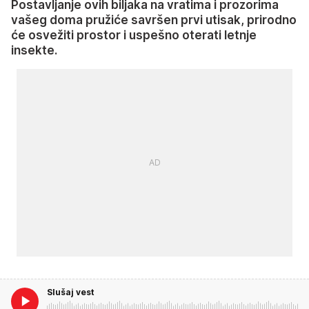
Postavljanje ovih biljaka na vratima i prozorima
vašeg doma pružiće savršen prvi utisak, prirodno
će osvežiti prostor i uspešno oterati letnje
insekte.
Slušaj vest