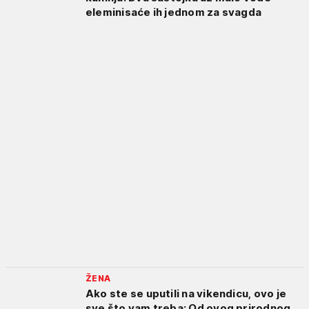
eleminisaće ih jednom za svagda
ŽENA
Ako ste se uputili na vikendicu, ovo je
sve što vam treba: Od ovog prirodnog