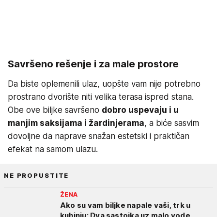
Savršeno rešenje i za male prostore
Da biste oplemenili ulaz, uopšte vam nije potrebno
prostrano dvorište niti velika terasa ispred stana.
Obe ove biljke savršeno
dobro uspevaju i u
manjim saksijama i žardinjerama
, a biće sasvim
dovoljne da naprave snažan estetski i praktičan
efekat na samom ulazu.
NE PROPUSTITE
ŽENA
Ako su vam biljke napale vaši, trk u
kuhinju: Dva sastojka uz malo vode