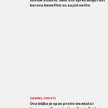
novine u baštu: Sem što sprečavaju rast
korova benefitni su za još nešto
ZANIMLJIVOSTI
Ova biljka je spas protiv insekata i