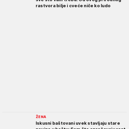
rastvora bilje i cveće niče ko ludo
ŽENA
Iskusni baštovani uvek stavljaju stare