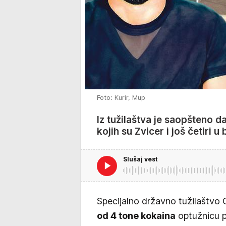
Foto: Kurir, Mup
Iz tužilaštva je saopšteno 
kojih su Zvicer i još četiri u
Slušaj vest
Specijalno državno tužilaštvo
od 4 tone kokaina
optužnicu p