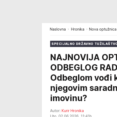
Naslovna
Hronika
Nova optužnica 
SPECIJALNO DRŽAVNO TUŽILAŠTV
NAJNOVIJA OP
ODBEGLOG RAD
Odbeglom vođi k
njegovim saradn
imovinu?
Autor:
Kurir Hronika
Uto, 02.06.2026. 11:41h