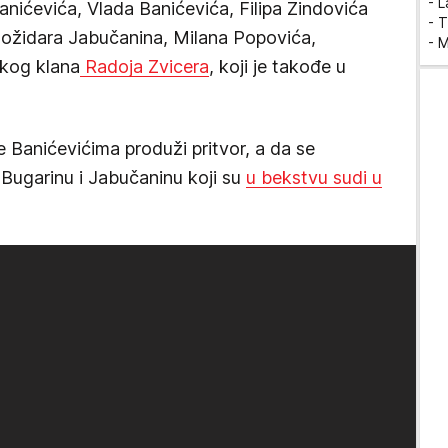
- 
anićevića, Vlada Banićevića, Filipa Zindovića
- T
 Božidara Jabučanina, Milana Popovića,
- 
čkog klana
Radoja Zvicera
, koji je takođe u
e Banićevićima produži pritvor, a da se
 Bugarinu i Jabučaninu koji su
u bekstvu sudi u