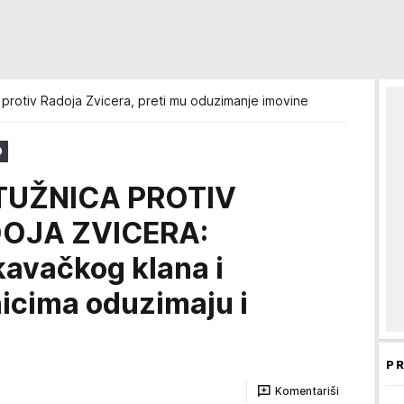
protiv Radoja Zvicera, preti mu oduzimanje imovine
O
TUŽNICA PROTIV
OJA ZVICERA:
avačkog klana i
icima oduzimaju i
PR
Komentariši