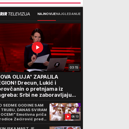
NAJNOVIJE
NAJGLEDANIJE
03:15
NOVA OLUJA" ZAPALILA
GION! Drecun, Lukić i
rovčanin o pretnjama iz
greba: Srbi ne zaboravljaju
rogon
D SEDME GODINE SAM
 TRUBU, DANAS SVIRAM
 OCEM!" Emotivna priča
08:13
rodice Zećirović pred
. Sabor trubača u Guči
VINJSKA MAST JE