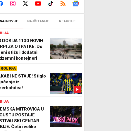
NAJNOVIJE
NAJČITANIJE
REAKCIJE
BIJA
Š DOBIJA 1.100 NOVIH
RPI ZA OTPATKE: Do
seni stižu i dodatni
dzemni kontejneri
VROLIGA
KABI NE STAJE! Stiglo
jačanje iz
nerbahčea!
BIJA
EMSKA MITROVICA U
GUSTU POSTAJE
STIVALSKI CENTAR
BIJE: Četiri velike