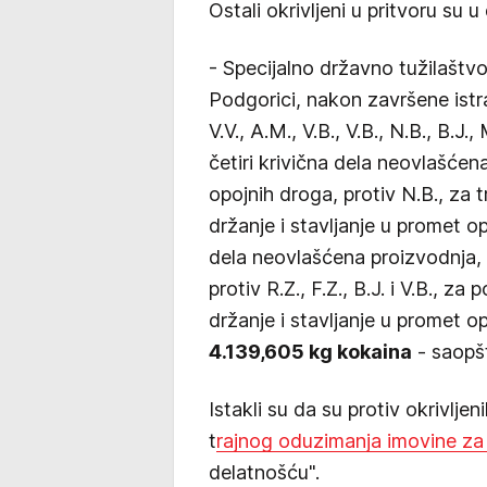
Ostali okrivljeni u pritvoru su 
- Specijalno državno tužilaštvo
Podgorici, nakon završene istra
V.V., A.M., V.B., V.B., N.B., B.J., M
četiri krivična dela neovlašćen
opojnih droga, protiv N.B., za t
držanje i stavljanje u promet op
dela neovlašćena proizvodnja, d
protiv R.Z., F.Z., B.J. i V.B., 
držanje i stavljanje u promet op
4.139,605 kg kokaina
- saopšt
Istakli su da su protiv okrivljen
t
rajnog oduzimanja imovine za 
delatnošću".