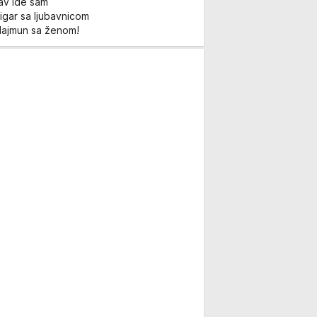
Lav ide sam
igar sa ljubavnicom
Majmun sa ženom!