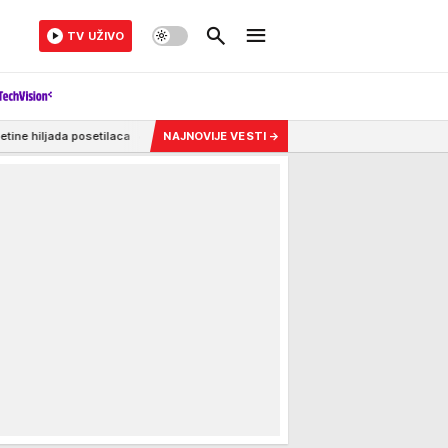
TV UŽIVO
setilaca
2:47
BEZOBRAZNO I TOTALNO NEPOTREBNO PROZVAO ĐOKOVIĆA! Mlad
NAJNOVIJE VESTI
→