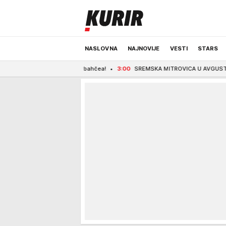
NASLOVNA
NAJNOVIJE
VESTI
STARS
ačanje iz Fenerbahčea!
3:00
SREMSKA MITROVICA U AVGUSTU POSTAJE FESTIVA
ODRŽIVA BUDUĆNOST
REGION
NEWS