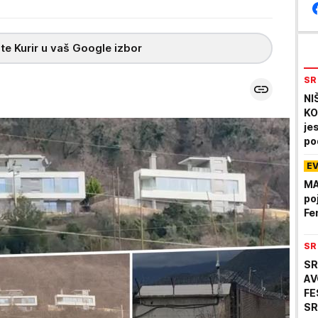
te Kurir u vaš Google izbor
SR
NI
KO
je
po
E
MA
po
Fe
SR
SR
AV
FE
SR