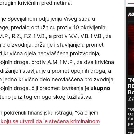
u drugim krivičnim predmetima.
 je Specijalnom odjeljenju Višeg suda u
ge, predalo optužnicu protiv 10 okrivljenih:
.P., R.Z., F.Z. i V.B., a protiv V.V., V.B. i V.B., za
a proizvodnja, držanje i stavljanje u promet
ri krivična djela neovlašćena proizvodnja,
ojnih droga, protiv A.M. i M.P., za dva krivična
ržanje i stavljanje u promet opojnih droga, a
za po jedno krivično delo neovlašćena proizvodnja,
"
RE
ojnih droga, čiji predmet izvršenja je
ukupno
Bo
eno je iz tog crnogorskog tužilaštva.
Za
p
"O
ih pokrenuli finansijsku istragu, "sa ciljem
UZ
SA
koju se utvrdi da je stečena kriminalnom
po
65
"S