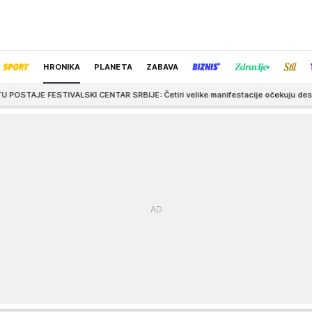
HRONIKA
PLANETA
ZABAVA
LSKI CENTAR SRBIJE: Četiri velike manifestacije očekuju desetine hiljada po
IZBOR UREDNIKA