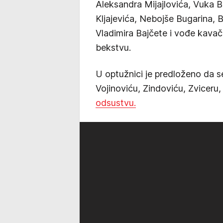
Aleksandra Mijajlovića, Vuka B
Kljajevića, Nebojše Bugarina,
Vladimira Bajčete i vođe kava
bekstvu.
U optužnici je predloženo da s
Vojinoviću, Zindoviću, Zviceru,
odsustvu.