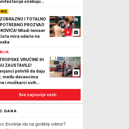
nifestacije očekuju
setine hiljada
ENIS
setilaca
ZOBRAZNO I TOTALNO
POTREBNO PROZVAO
KOVIĆA! Mladi teniser
 čista mira udario na
vaka
BIJA
 TROPSKE VRUĆINE IH
SU ZAUSTAVILE!
anjanci pohrlili da daju
v, među davaocima
ne i muškarci svih
neracija
Sve najnovije vesti
C DANA
ko životinje idu na godišnji odmor?