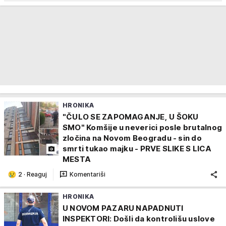
HRONIKA
"ČULO SE ZAPOMAGANJE, U ŠOKU
SMO" Komšije u neverici posle brutalnog
zločina na Novom Beogradu - sin do
smrti tukao majku - PRVE SLIKE S LICA
MESTA
2
·
Reaguj
Komentariši
HRONIKA
U NOVOM PAZARU NAPADNUTI
INSPEKTORI: Došli da kontrolišu uslove