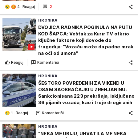
4
·
Reaguj
2
HRONIKA
DVOJICA RADNIKA POGINULA NA PUTU
KOD ŠAPCA: Veštak za Kurir TV otkrio
ključne faktore koji dovode do
tragedija: "Vozaču može da padne mrak
na oči od umora"
Reaguj
Komentariši
HRONIKA
ŠESTORO POVREĐENIH ZA VIKEND U
OSAM SAOBRAĆAJKI U ZRENJANINU:
Sankcionisana 223 prekršaja, isključeno
36 pijanih vozača, kao i troje drogiranih
1
·
Reaguj
Komentariši
HRONIKA
"NEKA ME UBIJU, UHVATILA ME NEKA