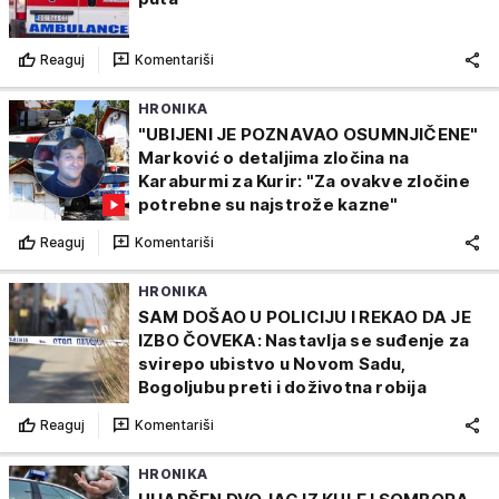
Reaguj
Komentariši
HRONIKA
"UBIJENI JE POZNAVAO OSUMNJIČENE"
Marković o detaljima zločina na
Karaburmi za Kurir: "Za ovakve zločine
potrebne su najstrože kazne"
Reaguj
Komentariši
HRONIKA
SAM DOŠAO U POLICIJU I REKAO DA JE
IZBO ČOVEKA: Nastavlja se suđenje za
svirepo ubistvo u Novom Sadu,
Bogoljubu preti i doživotna robija
Reaguj
Komentariši
HRONIKA