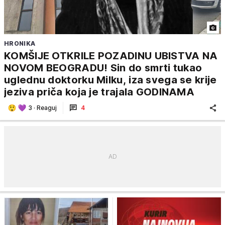
HRONIKA
KOMŠIJE OTKRILE POZADINU UBISTVA NA
NOVOM BEOGRADU! Sin do smrti tukao
uglednu doktorku Milku, iza svega se krije
jeziva priča koja je trajala GODINAMA
3
·
Reaguj
4