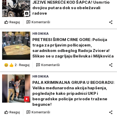
JEZIVE NESREĆE KOD ŠAPCA! Usmrtio
dvojicu putara dok su obeležavali
radove
Reaguj
Komentariši
HRONIKA
PRETRESI ŠIROM CRNE GORE: Policija
traga za prljavim pollicajcem,
saradnikom odbeglog Radoja Zvicera!
Slikao se u zagrljaju Belivuka i Miljkovića
2
·
Reaguj
Komentariši
HRONIKA
PALA KRIMINALNA GRUPA U BEOGRADU:
Velika međunarodna akcija hapšenja,
pogledajte kako pripadnici UKP i
beogradske policije privode tražene
begunce!
Reaguj
Komentariši