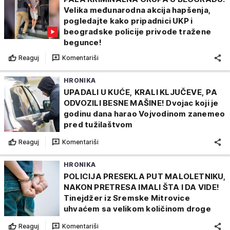
Velika međunarodna akcija hapšenja,
pogledajte kako pripadnici UKP i
beogradske policije privode tražene
begunce!
Reaguj
Komentariši
HRONIKA
UPADALI U KUĆE, KRALI KLJUČEVE, PA
ODVOZILI BESNE MAŠINE! Dvojac koji je
godinu dana harao Vojvodinom zanemeo
pred tužilaštvom
Reaguj
Komentariši
HRONIKA
POLICIJA PRESEKLA PUT MALOLETNIKU,
NAKON PRETRESA IMALI ŠTA I DA VIDE!
Tinejdžer iz Sremske Mitrovice
uhvaćem sa velikom količinom droge
Reaguj
Komentariši