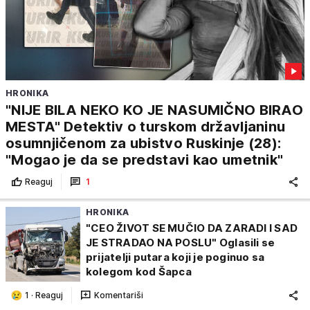
HRONIKA
"NIJE BILA NEKO KO JE NASUMIČNO BIRAO
MESTA" Detektiv o turskom državljaninu
osumnjičenom za ubistvo Ruskinje (28):
"Mogao je da se predstavi kao umetnik"
Reaguj
1
HRONIKA
"CEO ŽIVOT SE MUČIO DA ZARADI I SAD
JE STRADAO NA POSLU" Oglasili se
prijatelji putara koji je poginuo sa
kolegom kod Šapca
1
·
Reaguj
Komentariši