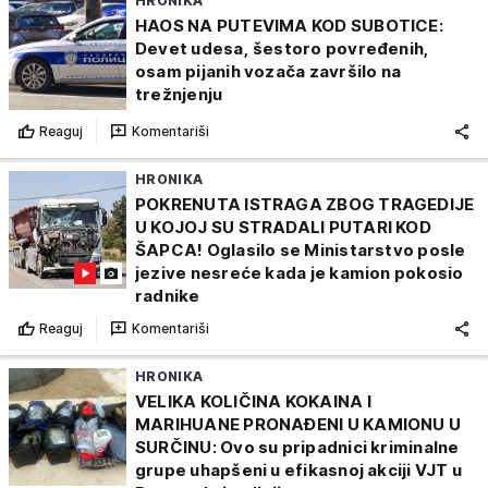
HRONIKA
HAOS NA PUTEVIMA KOD SUBOTICE:
Devet udesa, šestoro povređenih,
osam pijanih vozača završilo na
trežnjenju
Reaguj
Komentariši
HRONIKA
POKRENUTA ISTRAGA ZBOG TRAGEDIJE
U KOJOJ SU STRADALI PUTARI KOD
ŠAPCA! Oglasilo se Ministarstvo posle
jezive nesreće kada je kamion pokosio
radnike
Reaguj
Komentariši
HRONIKA
VELIKA KOLIČINA KOKAINA I
MARIHUANE PRONAĐENI U KAMIONU U
SURČINU: Ovo su pripadnici kriminalne
grupe uhapšeni u efikasnoj akciji VJT u