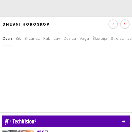
DNEVNI HOROSKOP
Ovan
Bik
Blizanac
Rak
Lav
Devica
Vaga
Škorpija
Strelac
Ja
VESTI