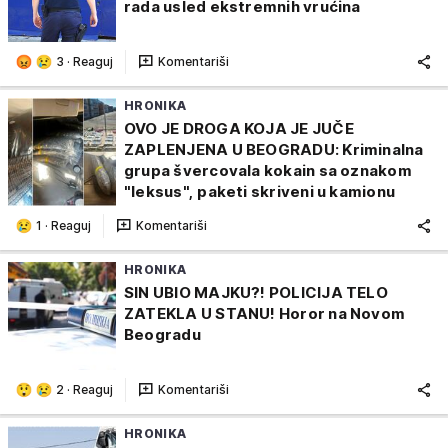
rada usled ekstremnih vrućina
3
·
Reaguj
Komentariši
HRONIKA
OVO JE DROGA KOJA JE JUČE
ZAPLENJENA U BEOGRADU: Kriminalna
grupa švercovala kokain sa oznakom
"leksus", paketi skriveni u kamionu
1
·
Reaguj
Komentariši
HRONIKA
SIN UBIO MAJKU?! POLICIJA TELO
ZATEKLA U STANU! Horor na Novom
Beogradu
2
·
Reaguj
Komentariši
HRONIKA