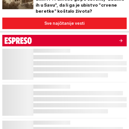
ih u Savu", da li ga je ubistvo "crvene
beretke" koštalo života?
Sve najčitanije vesti