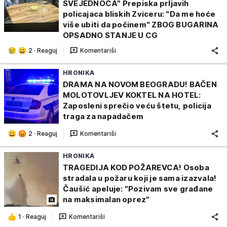
SVEJEDNOĆA" Prepiska prljavih
policajaca bliskih Zviceru: "Da me hoće
više ubiti da počinem" ZBOG BUGARINA
OPSADNO STANJE U CG
2
·
Reaguj
Komentariši
HRONIKA
DRAMA NA NOVOM BEOGRADU! BAČEN
MOLOTOVLJEV KOKTEL NA HOTEL:
Zaposleni sprečio veću štetu, policija
traga za napadačem
2
·
Reaguj
Komentariši
HRONIKA
TRAGEDIJA KOD POŽAREVCA! Osoba
stradala u požaru koji je sama izazvala!
Čaušić apeluje: "Pozivam sve građane
na maksimalan oprez"
1
·
Reaguj
Komentariši