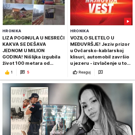
HRONIKA
HRONIKA
LIZA POGINULA U NESREĆI
VOZILO SLETELO U
KAKVA SE DEŠAVA
MEĐUVRŠJE! Jeziv prizor
JEDNOM U MILION
u Ovčarsko-kablarskoj
GODINA! Nišlijka izgubila
klisuri, automobil završio
život 100 metara od
u jezeru - izvlačenje u toku
kućnog praga, porodica
(FOTO/VIDEO)
1
5
Reaguj
mesecima čeka odgovore