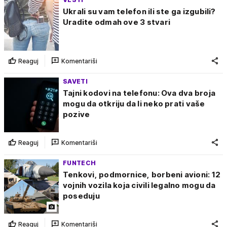
Ukrali su vam telefon ili ste ga izgubili?
Uradite odmah ove 3 stvari
Reaguj
Komentariši
SAVETI
Tajni kodovi na telefonu: Ova dva broja
mogu da otkriju da li neko prati vaše
pozive
Reaguj
Komentariši
FUNTECH
Tenkovi, podmornice, borbeni avioni: 12
vojnih vozila koja civili legalno mogu da
poseduju
Reaguj
Komentariši