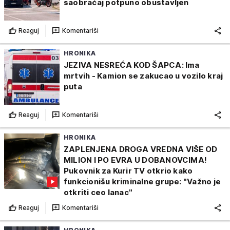
saobraćaj potpuno obustavljen
Reaguj
Komentariši
HRONIKA
JEZIVA NESREĆA KOD ŠAPCA: Ima
mrtvih - Kamion se zakucao u vozilo kraj
puta
Reaguj
Komentariši
HRONIKA
ZAPLENJENA DROGA VREDNA VIŠE OD
MILION I PO EVRA U DOBANOVCIMA!
Pukovnik za Kurir TV otkrio kako
funkcionišu kriminalne grupe: "Važno je
otkriti ceo lanac"
Reaguj
Komentariši