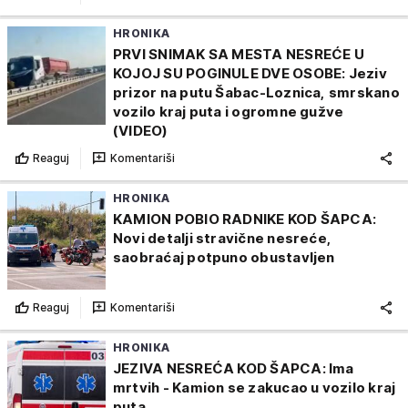
HRONIKA
PRVI SNIMAK SA MESTA NESREĆE U
KOJOJ SU POGINULE DVE OSOBE: Jeziv
prizor na putu Šabac-Loznica, smrskano
vozilo kraj puta i ogromne gužve
(VIDEO)
Reaguj
Komentariši
HRONIKA
KAMION POBIO RADNIKE KOD ŠAPCA:
Novi detalji stravične nesreće,
saobraćaj potpuno obustavljen
Reaguj
Komentariši
HRONIKA
JEZIVA NESREĆA KOD ŠAPCA: Ima
mrtvih - Kamion se zakucao u vozilo kraj
puta