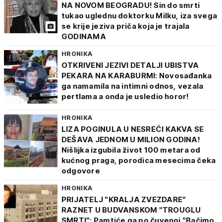
NA NOVOM BEOGRADU! Sin do smrti
tukao uglednu doktorku Milku, iza svega
se krije jeziva priča koja je trajala
GODINAMA
HRONIKA
OTKRIVENI JEZIVI DETALJI UBISTVA
PEKARA NA KARABURMI: Novosađanka
ga namamila na intimni odnos, vezala
pertlama a onda je usledio horor!
HRONIKA
LIZA POGINULA U NESREĆI KAKVA SE
DEŠAVA JEDNOM U MILION GODINA!
Nišlijka izgubila život 100 metara od
kućnog praga, porodica mesecima čeka
odgovore
HRONIKA
PRIJATELJ "KRALJA ZVEZDARE"
RAZNET U BUDVANSKOM "TROUGLU
SMRTI": Pamtiće ga po čuvenoj "Bačimo