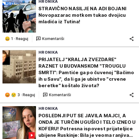
HRONIKA
STRAVIČNO NASILJE NA ADI BOJANI
Novopazarac motkom tukao dvojicu
mladića iz Tutina!
1
·
Reaguj
Komentariši
HRONIKA
PRIJATELJ "KRALJA ZVEZDARE"
RAZNET U BUDVANSKOM "TROUGLU
SMRTI": Pamtiće ga po čuvenoj "Bačimo
ih u Savu", da li ga je ubistvo "crvene
beretke" koštalo života?
3
·
Reaguj
Komentariši
HRONIKA
POSLEDNJI PUT SE JAVILA MAJCI, A
ONDA JE TURČIN UGUŠIO I TELO IZNEO U
KOFERU! Potresna ispovest prijateljice
ubijene Ruskinje: Bila je veoma ranjiva...