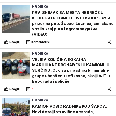
HRONIKA
PRVI SNIMAK SA MESTA NESREĆE U
KOJOJ SU POGINULE DVE OSOBE: Jeziv
prizor na putu Šabac-Loznica, smrskano
vozilo kraj puta i ogromne gužve
(VIDEO)
Reaguj
Komentariši
HRONIKA
VELIKA KOLIČINA KOKAINA I
MARIHUANE PRONAĐENI U KAMIONU U
SURČINU: Ovo su pripadnici kriminalne
grupe uhapšeni u efikasnoj akciji VJT u
Beogradu i policije
Reaguj
1
HRONIKA
KAMION POBIO RADNIKE KOD ŠAPCA:
Novi detalji stravične nesreće,