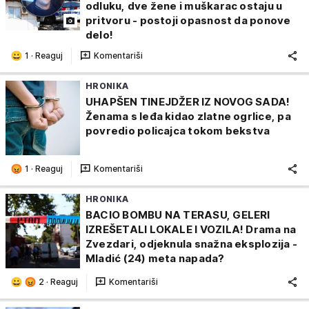
odluku, dve žene i muškarac ostaju u
pritvoru - postoji opasnost da ponove
delo!
1
·
Reaguj
Komentariši
HRONIKA
UHAPŠEN TINEJDŽER IZ NOVOG SADA!
Ženama s leđa kidao zlatne ogrlice, pa
povredio policajca tokom bekstva
1
·
Reaguj
Komentariši
HRONIKA
BACIO BOMBU NA TERASU, GELERI
IZREŠETALI LOKALE I VOZILA! Drama na
Zvezdari, odjeknula snažna eksplozija -
Mladić (24) meta napada?
2
·
Reaguj
Komentariši