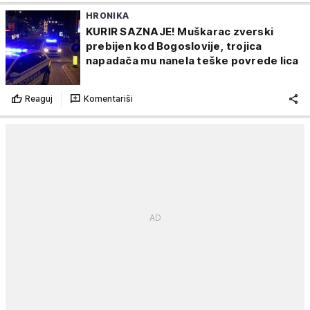
HRONIKA
KURIR SAZNAJE! Muškarac zverski
prebijen kod Bogoslovije, trojica
napadača mu nanela teške povrede lica
Reaguj
Komentariši