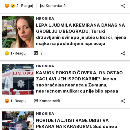
2
·
Reaguj
Komentariši
HRONIKA
LEPA LJUDMILA KREMIRANA DANAS NA
GROBLJU U BEOGRADU: Turski
državljanin svirepo je ubio u Borči, njena
majka na poslednjem ispraćaju
1
·
Reaguj
2
HRONIKA
KAMION POKOSIO ČOVEKA, ON OSTAO
ZAGLAVLJEN ISPOD KABINE! Jeziva
saobraćajna nesreća u Zemunu,
nesrećnom muškarcu nije bilo spasa
1
·
Reaguj
Komentariši
HRONIKA
NOVI DETALJI ISTRAGE UBISTVA
PEKARA NA KARABURMI: Sud doneo