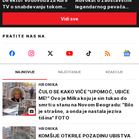
Direktor Vodovoda za Kurir
Advokat o zaostavštini
TV o snabdevanju tokom
legendarnog pevača
toplotnog talasa - Poznato
Predraga Živkovića Tozov
Vidi sve
kakva je situacija sa vodom
"Isključenje iz testamenta
moguće"
PRATITE NAS NA
NAJNOVIJE
NAJČITANIJE
REAKCIJE
HRONIKA
ČULO SE KAKO VIČE "UPOMOĆ, UBIĆE
ME!" Ovo je Milka koju je sin tukao do
smrti u stanu na Novom Beogradu: "Bilo
je strašno, a onda je nastala jeziva
tišina" FOTO
HRONIKA
KOMŠIJE OTKRILE POZADINU UBISTVA