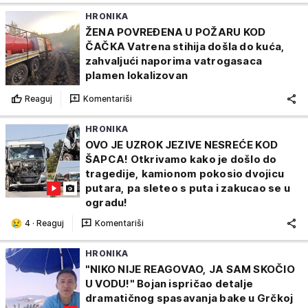
HRONIKA
ŽENA POVREĐENA U POŽARU KOD
ČAČKA Vatrena stihija došla do kuća,
zahvaljući naporima vatrogasaca
plamen lokalizovan
Reaguj
Komentariši
HRONIKA
OVO JE UZROK JEZIVE NESREĆE KOD
ŠAPCA! Otkrivamo kako je došlo do
tragedije, kamionom pokosio dvojicu
putara, pa sleteo s puta i zakucao se u
ogradu!
4
·
Reaguj
Komentariši
HRONIKA
"NIKO NIJE REAGOVAO, JA SAM SKOČIO
U VODU!" Bojan ispričao detalje
dramatičnog spasavanja bake u Grčkoj