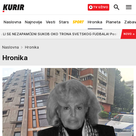
TV UŽIVO
Naslovna
Najnovije
Vesti
Stars
Hronika
Planeta
Zaba
OB OKO TRONA SVETSKOG FUDBALA! Posle serije snažnih kritika, Infantino dob
NOVO
→
Naslovna
Hronika
Hronika