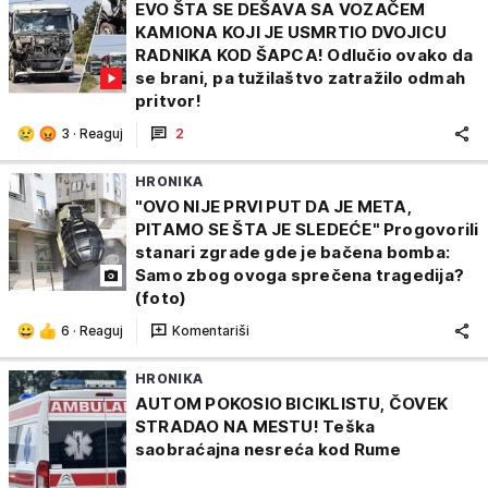
EVO ŠTA SE DEŠAVA SA VOZAČEM
KAMIONA KOJI JE USMRTIO DVOJICU
RADNIKA KOD ŠAPCA! Odlučio ovako da
se brani, pa tužilaštvo zatražilo odmah
pritvor!
3
·
Reaguj
2
HRONIKA
"OVO NIJE PRVI PUT DA JE META,
PITAMO SE ŠTA JE SLEDEĆE" Progovorili
stanari zgrade gde je bačena bomba:
Samo zbog ovoga sprečena tragedija?
(foto)
6
·
Reaguj
Komentariši
HRONIKA
AUTOM POKOSIO BICIKLISTU, ČOVEK
STRADAO NA MESTU! Teška
saobraćajna nesreća kod Rume