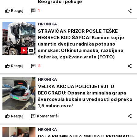
Beogradu i policije
Reaguj
1
HRONIKA
STRAVIČAN PRIZOR POSLE TEŠKE
NESREĆE KOD ŠAPCA! Kamion koji je
usmrtio dvojicu radnika potpuno
smrskan: Otkinuta maska, razbijena
šoferka, zgužvana vrata (FOTO)
Reaguj
3
HRONIKA
VELIKA AKCIJA POLICIJE I VJT U
BEOGRADU: Opasna kriminalna grupa
švercovala kokain u vrednosti od preko
1,5 milion evra!
Reaguj
Komentariši
HRONIKA
PALA KRIMINALNA GRUPA U BEOGRADU: