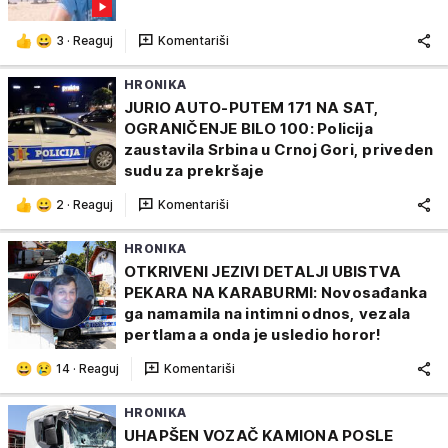
3
·
Reaguj
Komentariši
HRONIKA
JURIO AUTO-PUTEM 171 NA SAT,
OGRANIČENJE BILO 100: Policija
zaustavila Srbina u Crnoj Gori, priveden
sudu za prekršaje
2
·
Reaguj
Komentariši
HRONIKA
OTKRIVENI JEZIVI DETALJI UBISTVA
PEKARA NA KARABURMI: Novosađanka
ga namamila na intimni odnos, vezala
pertlama a onda je usledio horor!
14
·
Reaguj
Komentariši
HRONIKA
UHAPŠEN VOZAČ KAMIONA POSLE