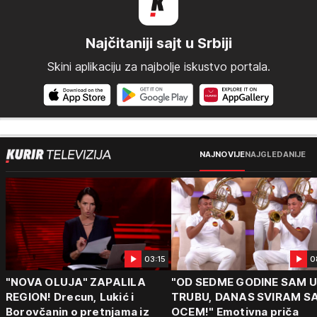
Najčitaniji sajt u Srbiji
Skini aplikaciju za najbolje iskustvo portala.
NAJNOVIJE
NAJGLEDANIJE
03:15
0
"NOVA OLUJA" ZAPALILA
"OD SEDME GODINE SAM 
REGION! Drecun, Lukić i
TRUBU, DANAS SVIRAM S
Borovčanin o pretnjama iz
OCEM!" Emotivna priča