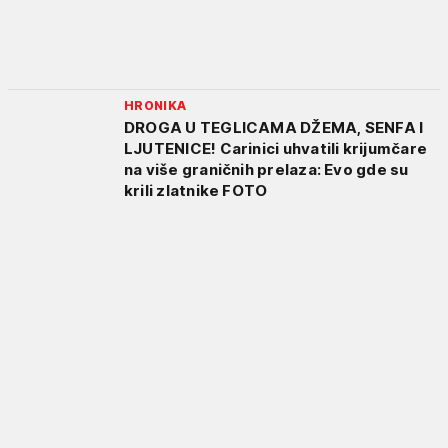
HRONIKA
DROGA U TEGLICAMA DŽEMA, SENFA I
LJUTENICE! Carinici uhvatili krijumčare
na više graničnih prelaza: Evo gde su
krili zlatnike FOTO