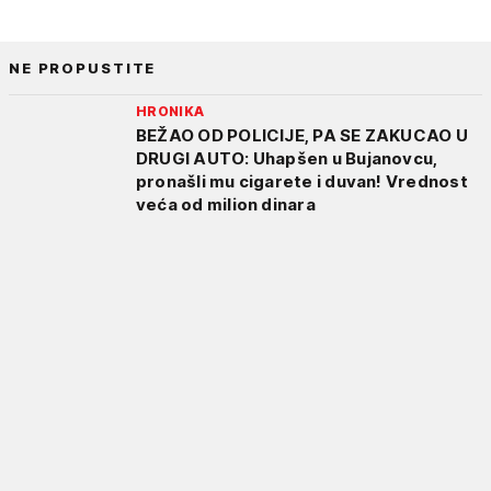
NE PROPUSTITE
HRONIKA
BEŽAO OD POLICIJE, PA SE ZAKUCAO U
DRUGI AUTO: Uhapšen u Bujanovcu,
pronašli mu cigarete i duvan! Vrednost
veća od milion dinara