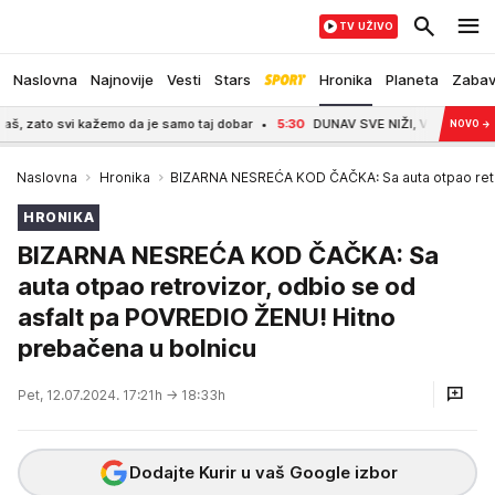
TV UŽIVO
Naslovna
Najnovije
Vesti
Stars
Hronika
Planeta
Zaba
 zato svi kažemo da je samo taj dobar
5:30
DUNAV SVE NIŽI, VODA NESTAJE PR
NOVO
→
Naslovna
Hronika
BIZARNA NESREĆA KOD ČAČKA: Sa auta otpao retro
HRONIKA
BIZARNA NESREĆA KOD ČAČKA: Sa
auta otpao retrovizor, odbio se od
asfalt pa POVREDIO ŽENU! Hitno
prebačena u bolnicu
Pet, 12.07.2024. 17:21h
→ 18:33h
Dodajte Kurir u vaš Google izbor