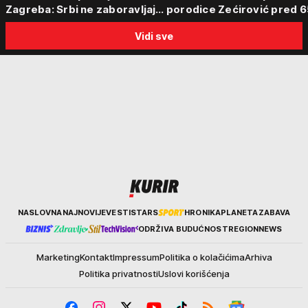
Zagreba: Srbi ne zaboravljaju
porodice Zećirović pred 6
progon
Sabor trubača u Guči
Vidi sve
Kurir
NASLOVNA
NAJNOVIJE
VESTI
STARS
HRONIKA
PLANETA
ZABAVA
ODRŽIVA BUDUĆNOST
REGION
NEWS
Marketing
Kontakt
Impressum
Politika o kolačićima
Arhiva
Politika privatnosti
Uslovi korišćenja