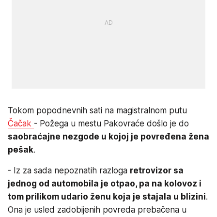
Tokom popodnevnih sati na magistralnom putu
Čačak
- Požega u mestu Pakovraće došlo je do
saobraćajne nezgode u kojoj je povređena žena
pešak
.
- Iz za sada nepoznatih razloga
retrovizor sa
jednog od automobila je otpao, pa na kolovoz i
tom prilikom udario ženu koja je stajala u blizini
.
Ona je usled zadobijenih povreda prebačena u