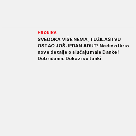
HRONIKA
SVEDOKA VIŠE NEMA, TUŽILAŠTVU
OSTAO JOŠ JEDAN ADUT! Nedić otkrio
nove detalje o slučaju male Danke!
Dobričanin: Dokazi su tanki