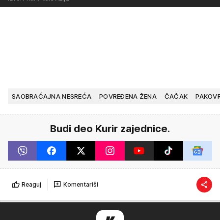
SAOBRAĆAJNA NESREĆA
POVREĐENA ŽENA
ČAČAK
PAKOV
Budi deo Kurir zajednice.
Reaguj
Komentariši