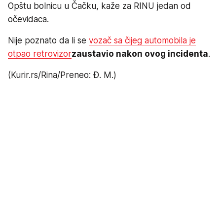
Opštu bolnicu u Čačku, kaže za RINU jedan od
očevidaca.
Nije poznato da li se
vozač sa čijeg automobila je
otpao retrovizor
zaustavio nakon ovog incidenta
.
(Kurir.rs/Rina/Preneo: Đ. M.)