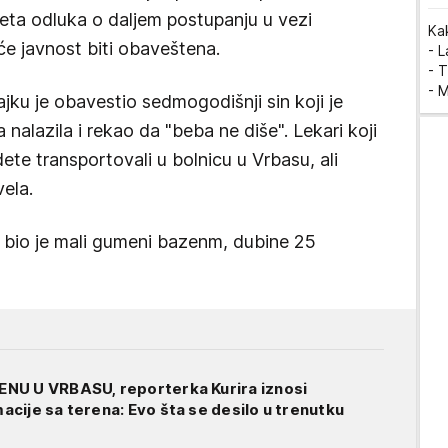
eta odluka o daljem postupanju u vezi
Ka
 javnost biti obaveštena.
- 
- T
- 
ku je obavestio sedmogodišnji sin koji je
nalazila i rekao da "beba ne diše". Lekari koji
dete transportovali u bolnicu u Vrbasu, ali
ela.
 bio je mali gumeni bazenm, dubine 25
NU U VRBASU, reporterka Kurira iznosi
cije sa terena: Evo šta se desilo u trenutku