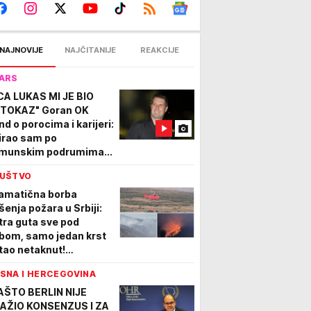
NAJNOVIJE
NAJČITANIJE
REAKCIJE
ARS
CA LUKAS MI JE BIO
TOKAZ" Goran OK
nd o porocima i karijeri:
irao sam po
munskim podrumima...
UŠTVO
amatična borba
šenja požara u Srbiji:
tra guta sve pod
bom, samo jedan krst
tao netaknut!
gažovani i helikopteri
SNA I HERCEGOVINA
P VIDEO
AŠTO BERLIN NIJE
AŽIO KONSENZUS I ZA