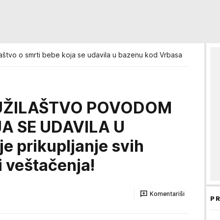
ilaštvo o smrti bebe koja se udavila u bazenu kod Vrbasa
TUŽILAŠTVO POVODOM
A SE UDAVILA U
e prikupljanje svih
i veštačenja!
Komentariši
PR