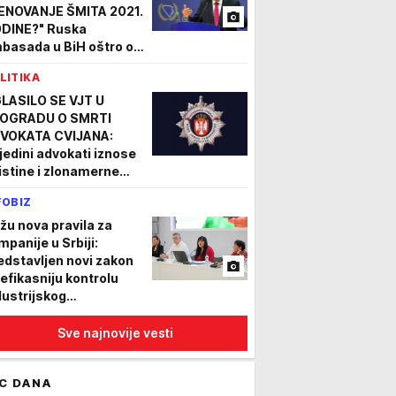
ENOVANJE ŠMITA 2021.
DINE?" Ruska
basada u BiH oštro o
javi nemačkog
LITIKA
basadora, sporan i
av o gasovodu
LASILO SE VJT U
OGRADU O SMRTI
VOKATA CVIJANA:
jedini advokati iznose
istine i zlonamerne
sinuacije, uzrok smrti
FOBIZ
adimira Cvijana je
vrđen
ižu nova pravila za
mpanije u Srbiji:
edstavljen novi zakon
 efikasniju kontrolu
dustrijskog
gađivanja
Sve najnovije vesti
C DANA