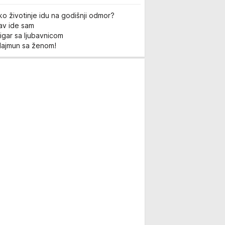
ko životinje idu na godišnji odmor?
Lav ide sam
igar sa ljubavnicom
Majmun sa ženom!