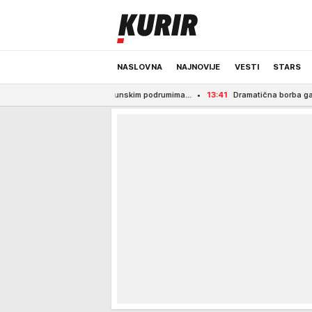
NASLOVNA
NAJNOVIJE
VESTI
STARS
sam po zemunskim podrumima...
13:41
Dramatična borba gašenja požara u Srbij
ODRŽIVA BUDUĆNOST
REGION
NEWS