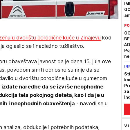
IM
GO
am
iz
PO
am
st
OG
azenu u dvorištu porodične kuće u Zmajevu
kod
BE
AD
 oglasilo se i nadležno tužilaštvo.
Po
ne
oru obaveštava javnost da je dana 15. jula ove
in
IN
Vl
bas, povodom smrti odnosno sumnje da se
ut
St
udavilo u dvorištu porodične kuće u gumenom
ko
Pr
su izdate naredbe da se izvrše neophodne
za
dukcija tela pokojnog deteta, kao i da je u
in
bnih i neophodnih obaveštenja
- navodi se u
za
VI
h analiza, obdukcije i potrebnih podataka,