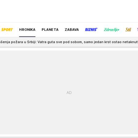
HRONIKA
PLANETA
ZABAVA
i: Vatra guta sve pod sobom, samo jedan krst ostao netaknut! Angažovani i heli
IZBOR UREDNIKA