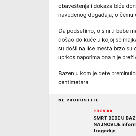
obaveštenja i dokaza biće don
navedenog događaja, o čemu će
Da podsetimo, o smrti bebe maj
došao do kuće u kojoj se majka 
su došli na lice mesta brzo su 
uprkos naporima ona nije preživ
Bazen u kom je dete preminulo
centimetara.
NE PROPUSTITE
HRONIKA
SMRT BEBE U BAZE
NAJNOVIJE informa
tragedije