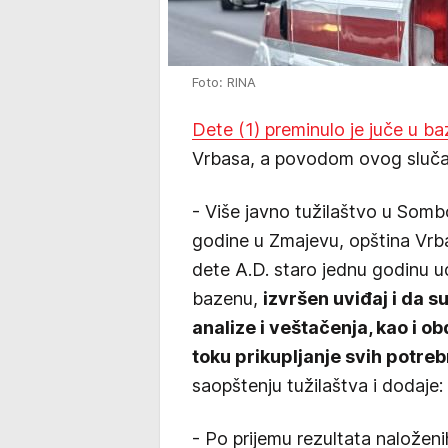
Foto: RINA
Dete (1) preminulo je juče u b
Vrbasa, a povodom ovog slučaja
- Više javno tužilaštvo u Somb
godine u Zmajevu, opština Vr
dete A.D. staro jednu godinu 
bazenu,
izvršen uviđaj i da 
analize i veštačenja, kao i ob
toku prikupljanje svih potre
saopštenju tužilaštva i dodaje:
- Po prijemu rezultata naloženi