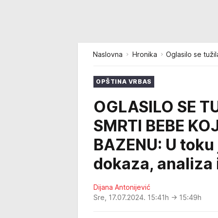
Naslovna
Hronika
Oglasilo se tuž
OPŠTINA VRBAS
OGLASILO SE 
SMRTI BEBE KOJ
BAZENU: U toku j
dokaza, analiza 
Dijana Antonijević
Sre, 17.07.2024. 15:41h
→ 15:49h