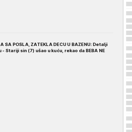
A SA POSLA, ZATEKLA DECU U BAZENU: Detalji
 - Stariji sin (7) ušao u kuću, rekao da BEBA NE