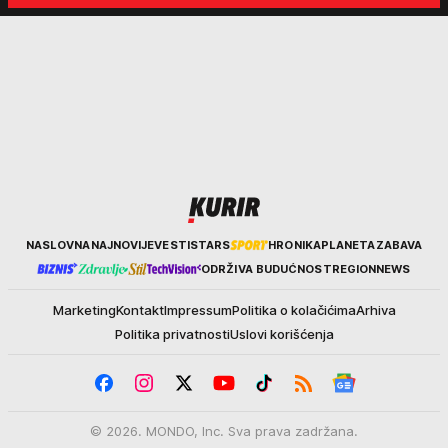
Kurir
NASLOVNA
NAJNOVIJE
VESTI
STARS
HRONIKA
PLANETA
ZABAVA
ODRŽIVA BUDUĆNOST
REGION
NEWS
Marketing
Kontakt
Impressum
Politika o kolačićima
Arhiva
Politika privatnosti
Uslovi korišćenja
© 2026. MONDO, Inc. Sva prava zadržana.