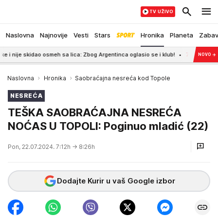
TV UŽIVO
Naslovna
Najnovije
Vesti
Stars
Hronika
Planeta
Zaba
 skidao osmeh sa lica: Zbog Argentinca oglasio se i klub!
7:21
PRONAĐENO T
NOVO
→
Naslovna
Hronika
Saobraćajna nesreća kod Topole
NESREĆA
TEŠKA SAOBRAĆAJNA NESREĆA
NOĆAS U TOPOLI: Poginuo mladić (22)
Pon, 22.07.2024. 7:12h
→ 8:26h
Dodajte Kurir u vaš Google izbor