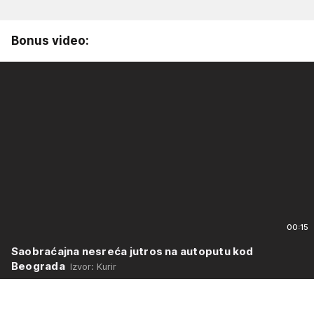
Bonus video:
00:15
Saobraćajna nesreća jutros na autoputu kod
Beograda
Izvor: Kurir