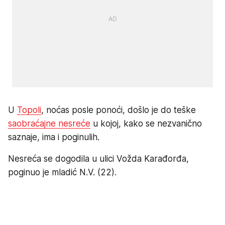
U
Topoli
, noćas posle ponoći, došlo je do teške
saobraćajne nesreće
u kojoj, kako se nezvanično
saznaje, ima i poginulih.
Nesreća se dogodila u ulici Vožda Karađorđa,
poginuo je mladić N.V. (22).