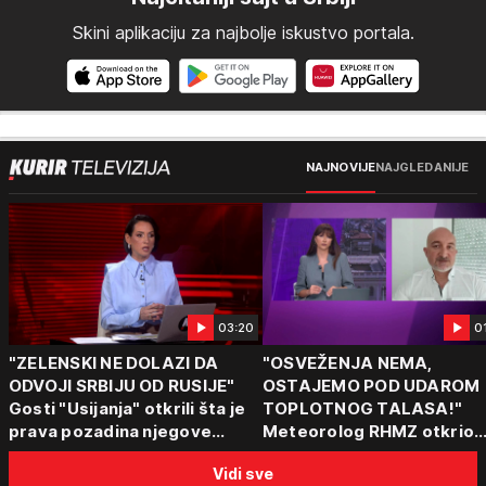
Skini aplikaciju za najbolje iskustvo portala.
NAJNOVIJE
NAJGLEDANIJE
03:20
0
"ZELENSKI NE DOLAZI DA
"OSVEŽENJA NEMA,
ODVOJI SRBIJU OD RUSIJE"
OSTAJEMO POD UDAROM
Gosti "Usijanja" otkrili šta je
TOPLOTNOG TALASA!"
prava pozadina njegove
Meteorolog RHMZ otkrio
posete Beogradu
kakvo vreme nas čeka do
Vidi sve
kraja avgusta