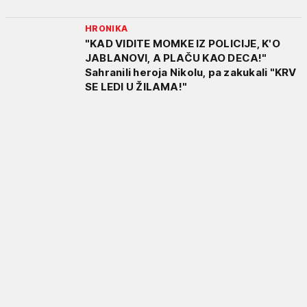
HRONIKA
"KAD VIDITE MOMKE IZ POLICIJE, K'O
JABLANOVI, A PLAČU KAO DECA!"
Sahranili heroja Nikolu, pa zakukali "KRV
SE LEDI U ŽILAMA!"