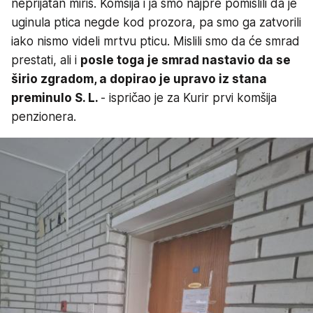
neprijatan miris. Komšija i ja smo najpre pomislili da je
uginula ptica negde kod prozora, pa smo ga zatvorili
iako nismo videli mrtvu pticu. Mislili smo da će smrad
prestati, ali i
posle toga je smrad nastavio da se
širio zgradom, a dopirao je upravo iz stana
preminulo S. L.
- ispričao je za Kurir prvi komšija
penzionera.