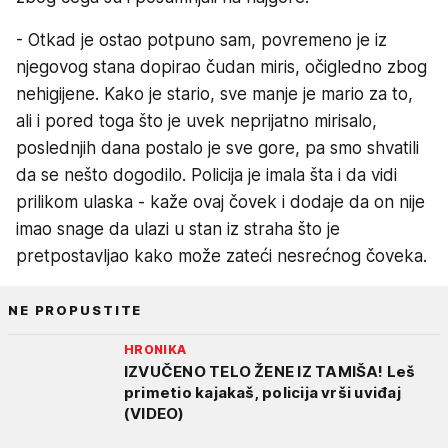
- Otkad je ostao potpuno sam, povremeno je iz
njegovog stana dopirao čudan miris, očigledno zbog
nehigijene. Kako je stario, sve manje je mario za to,
ali i pored toga što je uvek neprijatno mirisalo,
poslednjih dana postalo je sve gore, pa smo shvatili
da se nešto dogodilo. Policija je imala šta i da vidi
prilikom ulaska - kaže ovaj čovek i dodaje da on nije
imao snage da ulazi u stan iz straha što je
pretpostavljao kako može zateći nesrećnog čoveka.
NE PROPUSTITE
HRONIKA
IZVUČENO TELO ŽENE IZ TAMIŠA! Leš
primetio kajakaš, policija vrši uviđaj
(VIDEO)