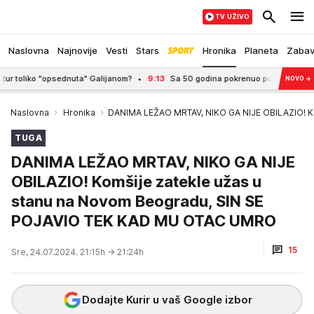
TV UŽIVO
Naslovna
Najnovije
Vesti
Stars
Hronika
Planeta
Zaba
opsednuta" Galijanom?
9:13
Sa 50 godina pokrenuo posao i ne zna šta će sa p
NOVO
→
Naslovna
Hronika
DANIMA LEŽAO MRTAV, NIKO GA NIJE OBILAZIO! K
TUGA
DANIMA LEŽAO MRTAV, NIKO GA NIJE
OBILAZIO! Komšije zatekle užas u
stanu na Novom Beogradu, SIN SE
POJAVIO TEK KAD MU OTAC UMRO
15
Sre, 24.07.2024. 21:15h
→ 21:24h
Dodajte Kurir u vaš Google izbor