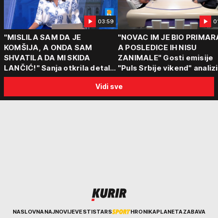
03:59
0
"MISLILA SAM DA JE
"NOVAC IM JE BIO PRIMAR
KOMŠIJA, A ONDA SAM
A POSLEDICE IH NISU
SHVATILA DA MI SKIDA
ZANIMALE" Gosti emisije
LANČIĆ!" Sanja otkrila detalje
"Puls Srbije vikend" analizi
napada u Novom Sadu
slučajeve koji su potresli
Vidi sve
Srbiju: Zločin se ne isplati
Kurir
NASLOVNA
NAJNOVIJE
VESTI
STARS
HRONIKA
PLANETA
ZABAVA