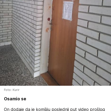
Foto: Kurir
Osamio se
On dodaje da je komšiju poslednji put video prošlog