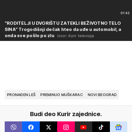
01:42
"RODITELJI U DVORIŠTU ZATEKLI BEŽIVOTNO TELO
SINA" Trogodišnji dečak hteo da uđe u automobil, a
onda sve pošlo po zlu
Izvor: Kurir televizija
PRONAĐEN LEŠ
PREMINUO MUŠKARAC
NOVI BEOGRAD
Budi deo Kurir zajednice.