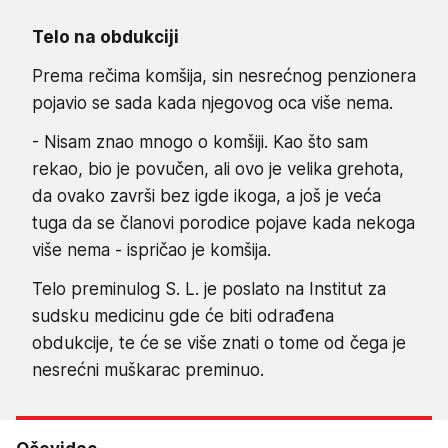
Telo na obdukciji
Prema rečima komšija, sin nesrećnog penzionera
pojavio se sada kada njegovog oca više nema.
- Nisam znao mnogo o komšiji. Kao što sam
rekao, bio je povučen, ali ovo je velika grehota,
da ovako završi bez igde ikoga, a još je veća
tuga da se članovi porodice pojave kada nekoga
više nema - ispričao je komšija.
Telo preminulog S. L. je poslato na Institut za
sudsku medicinu gde će biti odrađena
obdukcije, te će se više znati o tome od čega je
nesrećni muškarac preminuo.