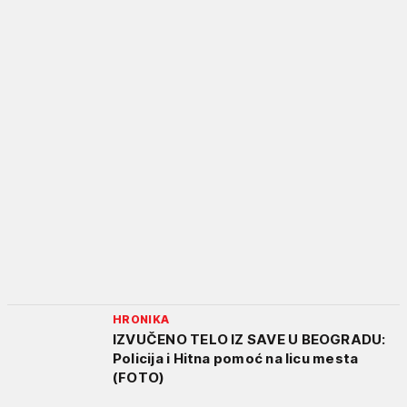
HRONIKA
IZVUČENO TELO IZ SAVE U BEOGRADU:
Policija i Hitna pomoć na licu mesta
(FOTO)