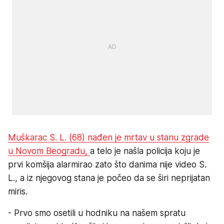
Muškarac S. L. (68) nađen je mrtav u stanu zgrade
u Novom Beogradu,
a telo je našla policija koju je
prvi komšija alarmirao zato što danima nije video S.
L., a iz njegovog stana je počeo da se širi neprijatan
miris.
- Prvo smo osetili u hodniku na našem spratu