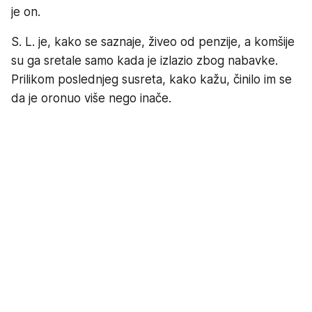
je on.
S. L. je, kako se saznaje, živeo od penzije, a komšije
su ga sretale samo kada je izlazio zbog nabavke.
Prilikom poslednjeg susreta, kako kažu, činilo im se
da je oronuo više nego inače.