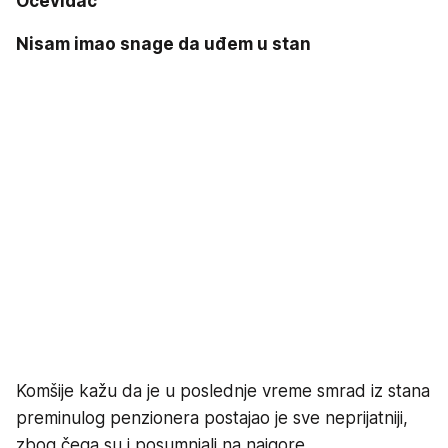
Očevidac
Nisam imao snage da uđem u stan
Komšije kažu da je u poslednje vreme smrad iz stana
preminulog penzionera postajao je sve neprijatniji,
zbog čega su i posumnjali na najgore.