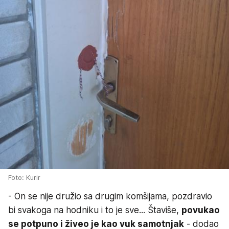
Foto: Kurir
- On se nije družio sa drugim komšijama, pozdravio
bi svakoga na hodniku i to je sve... Štaviše,
povukao
se potpuno i živeo je kao vuk samotnjak
- dodao