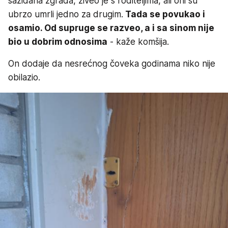
sazidana zgrada, živeo je s roditeljima, ali oni su
ubrzo umrli jedno za drugim.
Tada se povukao i
osamio. Od supruge se razveo, a i sa sinom nije
bio u dobrim odnosima
- kaže komšija.
On dodaje da nesrećnog čoveka godinama niko nije
obilazio.