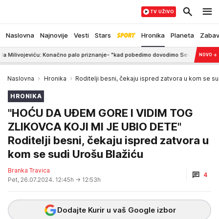
TV UŽIVO
Naslovna
Najnovije
Vesti
Stars
Hronika
Planeta
Zaba
iću: Konačno palo priznanje- "kad pobedimo dovodimo Severinu i Tompsona"
NOVO
→
Naslovna
Hronika
Roditelji besni, čekaju ispred zatvora u kom se su
HRONIKA
"HOĆU DA UĐEM GORE I VIDIM TOG
ZLIKOVCA KOJI MI JE UBIO DETE"
Roditelji besni, čekaju ispred zatvora u
kom se sudi Urošu Blažiću
Branka Travica
4
Pet, 26.07.2024. 12:45h
→ 12:53h
Dodajte Kurir u vaš Google izbor