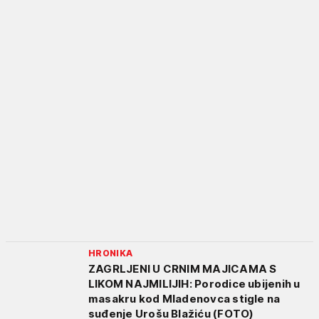
HRONIKA
ZAGRLJENI U CRNIM MAJICAMA S
LIKOM NAJMILIJIH: Porodice ubijenih u
masakru kod Mladenovca stigle na
suđenje Urošu Blažiću (FOTO)