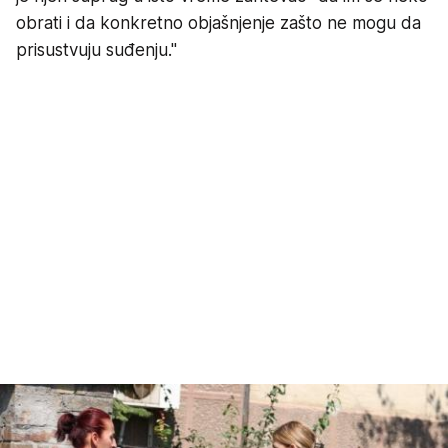
obrati i da konkretno objašnjenje zašto ne mogu da
prisustvuju suđenju."