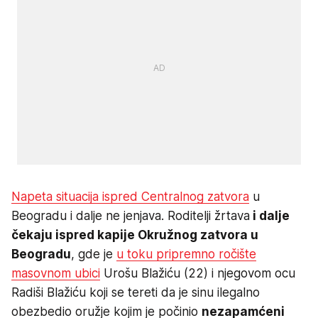
Napeta situacija ispred Centralnog zatvora
u
Beogradu i dalje ne jenjava. Roditelji žrtava
i dalje
čekaju ispred kapije Okružnog zatvora u
Beogradu
, gde je
u toku pripremno ročište
masovnom ubici
Urošu Blažiću (22) i njegovom ocu
Radiši Blažiću koji se tereti da je sinu ilegalno
obezbedio oružje kojim je počinio
nezapamćeni