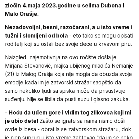
zločin 4.maja 2023.godine u selima Dubona i
Malo Orašje.
Nezadovoljni, besni, razočarani, a u isto vreme i
tužni i slomljeni od bola
- eto tako se mogu opisati
roditelji koji su ostali bez svoje dece u krvavom piru.
Naizgled, najemotivnija na ovo ročište došla je
Mirjana Stevanović, majka ubijenog mladića Nemanje
(21) iz Malog Orašja koja nije mogla da obuzda svoje
emocije kada im je zatvorski stražar saopštio da
samo nekoliko ljudi sa spiska može da prisustvuje
suđenju. Nije se libila da pusti suzu i glasno zakuka.
-
Hoću da uđem gore i vidim tog zlikovca koji mi
je ubio dete!
Zašto se igrate sa nama nismo došli
ovde iz besa - obratila se zatvorskom stražaru, dok
je njen suprug u isto vreme zahtevao "da im se neko