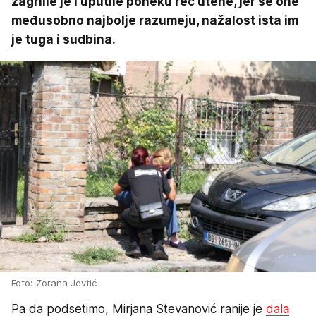
zagrlile je i uputile poneku reč utehe, jer se one
međusobno najbolje razumeju, nažalost ista im
je tuga i sudbina.
Foto: Zorana Jevtić
Pa da podsetimo, Mirjana Stevanović ranije je
dala