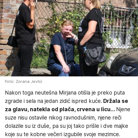
Foto: Zorana Jevtić
Nakon toga neutešna Mirjana otišla je preko puta
zgrade i sela na jedan zidić ispred kuće.
Držala se
za glavu, natekla od plača, crvena u licu...
Njene
suze nisu ostavile nikog ravnodušnim, njene reči
dolazile su iz duše, pa su joj tako prišle i dve majke
koje su te kobne večeri izgubile svoje mezimce.