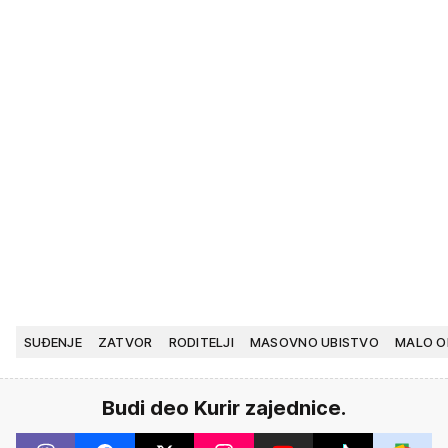
SUĐENJE
ZATVOR
RODITELJI
MASOVNO UBISTVO
MALO O
Budi deo Kurir zajednice.