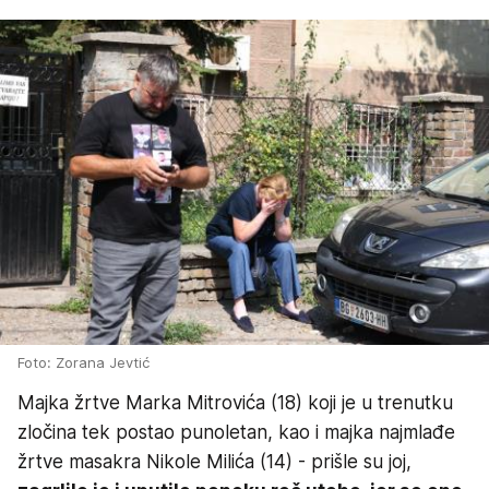
Foto: Zorana Jevtić
Majka žrtve Marka Mitrovića (18) koji je u trenutku
zločina tek postao punoletan, kao i majka najmlađe
žrtve masakra Nikole Milića (14) - prišle su joj,