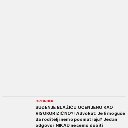
HRONIKA
SUĐENJE BLAŽIĆU OCENJENO KAO
VISOKORIZIČNO?! Advokat: Je li moguće
da roditelji nemo posmatraju? Jedan
odgovor NIKAD nećemo dobiti