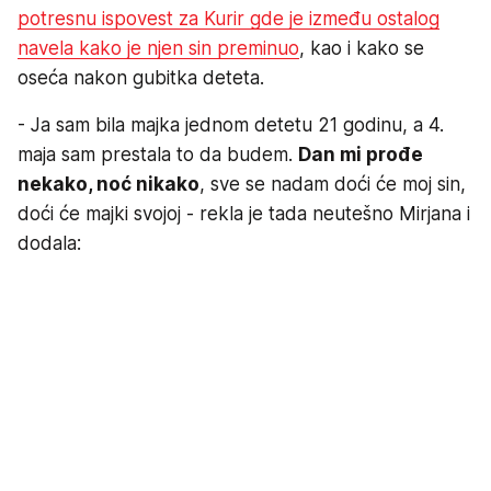
potresnu ispovest za Kurir gde je između ostalog
navela kako je njen sin preminuo
, kao i kako se
oseća nakon gubitka deteta.
- Ja sam bila majka jednom detetu 21 godinu, a 4.
maja sam prestala to da budem.
Dan mi prođe
nekako, noć nikako
, sve se nadam doći će moj sin,
doći će majki svojoj - rekla je tada neutešno Mirjana i
dodala: