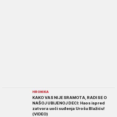
HRONIKA
KAKO VAS NIJE SRAMOTA, RADI SE O
NAŠOJ UBIJENOJ DECI: Haos ispred
zatvora uoči suđenja Urošu Blažiću!
(VIDEO)