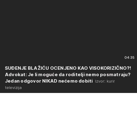
04:35
SUĐENJE BLAŽIĆU OCENJENO KAO VISOKORIZIČNO?!
Advokat: Je li moguće da roditelji nemo posmatraju?
Jedan odgovor NIKAD nećemo dobiti
Izvor: kurir
televizija