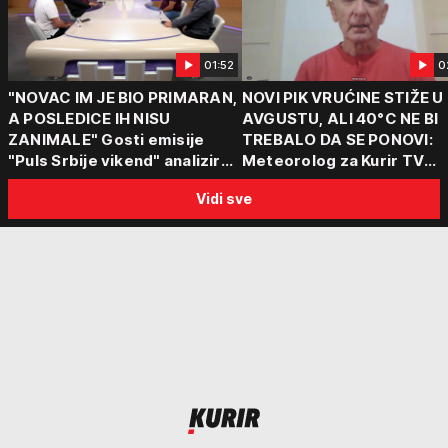
01:52
0
"NOVAC IM JE BIO PRIMARAN,
NOVI PIK VRUĆINE STIŽE U
A POSLEDICE IH NISU
AVGUSTU, ALI 40°C NE BI
ZANIMALE" Gosti emisije
TREBALO DA SE PONOVI:
"Puls Srbije vikend" analizirali
Meteorolog za Kurir TV
slučajeve koji su potresli
objasnio šta nas čeka: "Š
Vidi sve
Srbiju: Zločin se ne isplati
za ozbiljne padavine su ma