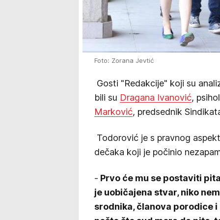
Foto: Zorana Jevtić
Gosti "Redakcije" koji su anali
bili su
Dragana Ivanović
, psiho
Marković
, predsednik Sindikata
Todorović je s pravnog aspekt
dečaka koji je počinio nezapa
-
Prvo će mu se postaviti pita
je uobičajena stvar, niko nem
srodnika, članova porodice i