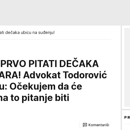
ati dečaka ubicu na suđenju!
 PRVO PITATI DEČAKA
ARA! Advokat Todorović
iju: Očekujem da će
 to pitanje biti
PR
Komentariši