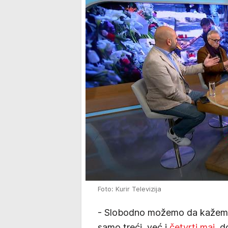
Foto: Kurir Televizija
- Slobodno možemo da kažemo d
samo treći, već i
četvrti maj
, d