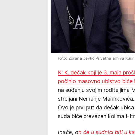
Foto: Zorana Jevtić Privatna arhiva Kurir 
K. K. dečak koji je 3. maja pro
počinio masovno ubistvo biće 
na suđenju svojim roditeljima Mi
streljani Nemanje Marinkovića.
Ovo je prvi put da dečak ubica 
suda biće prevezen kolima Hit
Inače, o
n će u sudnici biti u 