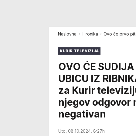
Naslovna
Hronika
Ovo će prvo pit
KURIR TELEVIZIJA
OVO ĆE SUDIJA
UBICU IZ RIBNIK
za Kurir televiz
njegov odgovor na
negativan
Uto, 08.10.2024. 8:27h