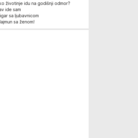
ko životinje idu na godišnji odmor?
Lav ide sam
igar sa ljubavnicom
Majmun sa ženom!