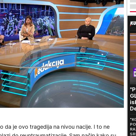
"
GL
is
De
vi
"K
to
PO
a je ovo tragedija na nivou nacije. I to ne
RA
SR
olazi do reuntraumatizacije. Sam način kako su