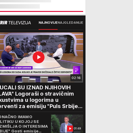
NAJNOVIJE
NAJGLEDANIJE
02:16
PUCALI SU IZNAD NJIHOVIH
AVA" Logoraši o stravičnim
kustvima u logorima u
rventi za emisiju "Puls Srbije
kend": "Tada je počela velika
ONAČNO IMAMO
rtura..."
LITIKU U KOJOJ SE
ZMIŠLJA O INTERESIMA
01:49
BIJE" Gosti emisije