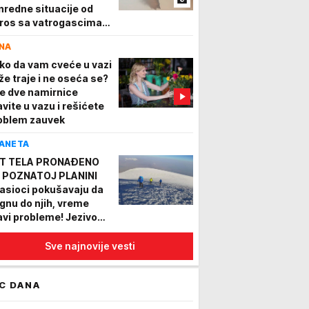
nredne situacije od
tros sa vatrogascima
 terenu, borba i dalje
NA
aje (VIDEO)
ko da vam cveće u vazi
že traje i ne oseća se?
e dve namirnice
avite u vazu i rešićete
oblem zauvek
ANETA
T TELA PRONAĐENO
 POZNATOJ PLANINI
asioci pokušavaju da
ignu do njih, vreme
avi probleme! Jezivo
kriće nakon povlačenja
ega
Sve najnovije vesti
C DANA