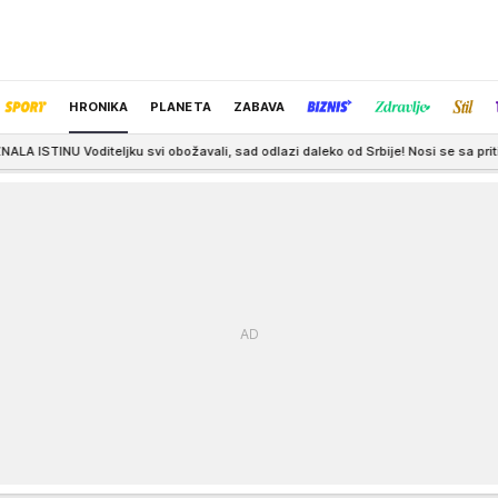
HRONIKA
PLANETA
ZABAVA
 obožavali, sad odlazi daleko od Srbije! Nosi se sa pritiscima jer nije majka
IZBOR UREDNIKA