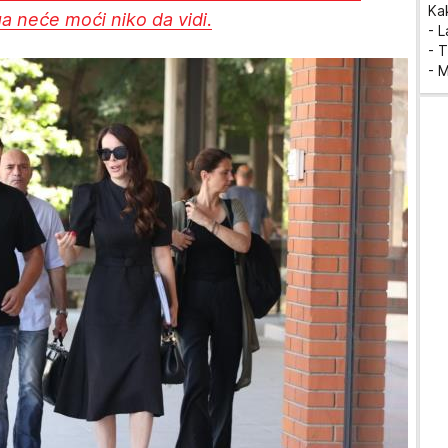
Ka
a neće moći niko da vidi.
- 
- T
- 