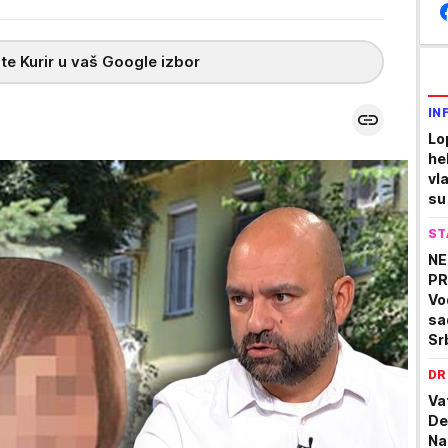
te Kurir u vaš Google izbor
IN
Lo
he
vla
su
ST
NE
PR
Vo
sa
Sr
pr
DR
Va
De
Na