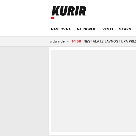
NASLOVNA
NAJNOVIJE
VESTI
STARS
i su šta da vide
14:58
NESTALA IZ JAVNOSTI, PA PRIZNALA ISTINU Voditeljku svi
ODRŽIVA BUDUĆNOST
REGION
NEWS