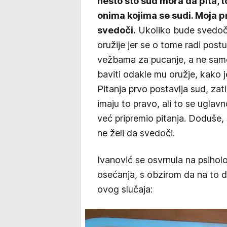
nešto što sud mora da pita, to
onima kojima se sudi. Moja p
svedoči.
Ukoliko bude svedoči
oružije jer se o tome radi post
vežbama za pucanje, a ne samom
baviti odakle mu oružje, kako j
Pitanja prvo postavlja sud, zati
imaju to pravo, ali to se ugla
već pripremio pitanja. Doduše,
ne želi da svedoči.
Ivanović se osvrnula na psiholo
osećanja, s obzirom da na to d
ovog slučaja: