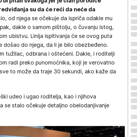
 bi pitali svakoga jer je član porodice
redviđanja su da će reći da neće da
o, od njega se očekuje da ispriča odakle mu
upak, dakle o samom pištolju, o čuvanju istog,
 ubistvu. Linija ispitivanja će se ovog puta
e došao do njega, da li je bilo obezbeđeno.
m tužilac, odbrana i oštećeni. Dakle, i roditelji
vnom radi preko punomoćnika, koji je verovatno
 sve to može da traje 30 sekundi, ako kaže da
ški udeo i ugao roditelja, kao i njihova
a se stalo očekuje detaljno obelodanjivanje