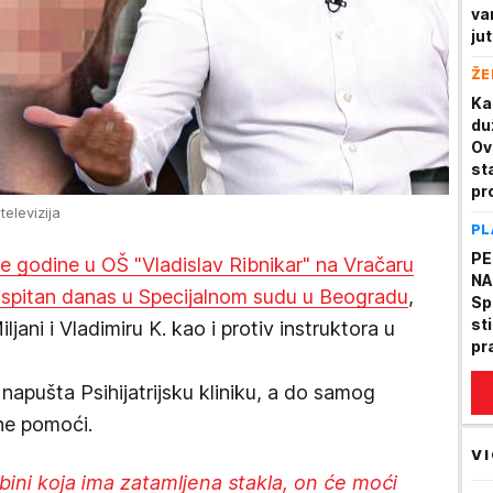
va
ju
na
ŽE
tr
Ka
du
Ov
st
pr
televizija
PL
PE
šle godine u OŠ "Vladislav Ribnikar" na Vračaru
NA
ispitan danas u Specijalnom sudu u Beogradu
,
Sp
st
ljani i Vladimiru K. kao i protiv instruktora u
pr
ot
napušta Psihijatrijsku kliniku, a do samog
sn
ne pomoći.
VI
kabini koja ima zatamljena stakla, on će moći