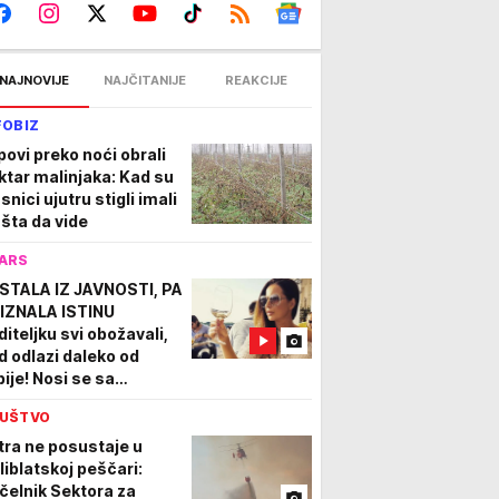
NAJNOVIJE
NAJČITANIJE
REAKCIJE
FOBIZ
povi preko noći obrali
ktar malinjaka: Kad su
snici ujutru stigli imali
 šta da vide
ARS
STALA IZ JAVNOSTI, PA
IZNALA ISTINU
diteljku svi obožavali,
d odlazi daleko od
bije! Nosi se sa
itiscima jer nije majka
UŠTVO
tra ne posustaje u
liblatskoj peščari:
čelnik Sektora za