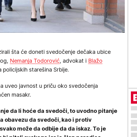
zirali šta će doneti svedočenje dečaka ubice
log,
Nemanja Todorović
, advokat i
Blažo
 policijskih starešina Srbije.
a uveo javnost u priču oko svedočenja
mćen masakr.
nje da li hoće da svedoči, to uvodno pitanje
a obavezu da svedoči, kao i protiv
 svako može da odbije da da iskaz. To je