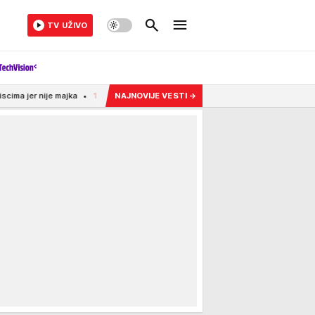
TV UŽIVO
14:56
Vatra ne posustaje u Deliblatskoj peščari: Načelnik Sektora za vanredne si
NAJNOVIJE VESTI
→