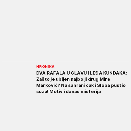
HRONIKA
DVA RAFALA U GLAVU I LEĐA KUNDAKA:
Zašto je ubijen najbolji drug Mire
Marković? Na sahrani čak i Sloba pustio
suzu! Motiv i danas misterija