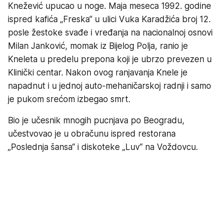
Knežević upucao u noge. Maja meseca 1992. godine
ispred kafića „Freska“ u ulici Vuka Karadžića broj 12.
posle žestoke svađe i vređanja na nacionalnoj osnovi
Milan Janković, momak iz Bijelog Polja, ranio je
Kneleta u predelu prepona koji je ubrzo prevezen u
Klinički centar. Nakon ovog ranjavanja Knele je
napadnut i u jednoj auto-mehaničarskoj radnji i samo
je pukom srećom izbegao smrt.
Bio je učesnik mnogih pucnjava po Beogradu,
učestvovao je u obračunu ispred restorana
„Poslednja šansa“ i diskoteke „Luv“ na Voždovcu.