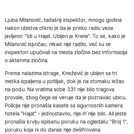
Ljuba Milanović, tadašnji inspektor, mnogo godina
nakon ubistva otkrio je da je preko radio veze
javljeno: "Idi u Hajat. Ubijen je Knele". To se, kako je
Milanović ispričao, nikad nije radilo, već su se
inspektori upućivali na mesta zločina bez informacija
o akterima zločina.
Prema nalazima istrage, Knežević je ubijen sa tri
metka ispaljena u potiljak, dok je na stomaku ležao
na podu. Na vratima sobe 331 nije bilo tragova
provale, zbog čega se veruje da je poznavao ubicu.
Policija nije pronašla kasete sa sigurnosnih kamera
hotela "Hajat" - jednostavno, nije ih nije bilo. Ali jeste
pronašla krvlju ispisanu poruku na ogledalu: "Broj 1",
poruku koja ni do danas nije dešifrovana.