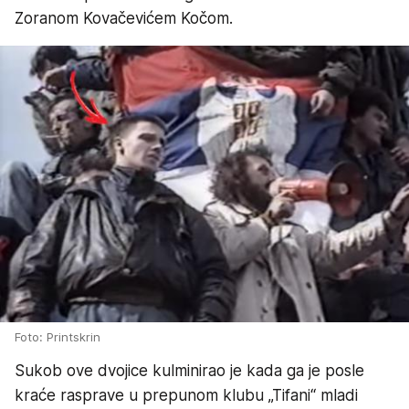
Zoranom Kovačevićem Kočom.
Foto: Printskrin
Sukob ove dvojice kulminirao je kada ga je posle
kraće rasprave u prepunom klubu „Tifani“ mladi