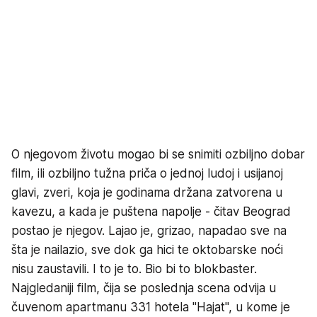
O njegovom životu mogao bi se snimiti ozbiljno dobar
film, ili ozbiljno tužna priča o jednoj ludoj i usijanoj
glavi, zveri, koja je godinama držana zatvorena u
kavezu, a kada je puštena napolje - čitav Beograd
postao je njegov. Lajao je, grizao, napadao sve na
šta je nailazio, sve dok ga hici te oktobarske noći
nisu zaustavili. I to je to. Bio bi to blokbaster.
Najgledaniji film, čija se poslednja scena odvija u
čuvenom apartmanu 331 hotela "Hajat", u kome je