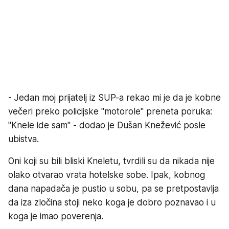
- Jedan moj prijatelj iz SUP-a rekao mi je da je kobne
večeri preko policijske "motorole" preneta poruka:
"Knele ide sam" - dodao je Dušan Knežević posle
ubistva.
Oni koji su bili bliski Kneletu, tvrdili su da nikada nije
olako otvarao vrata hotelske sobe. Ipak, kobnog
dana napadača je pustio u sobu, pa se pretpostavlja
da iza zločina stoji neko koga je dobro poznavao i u
koga je imao poverenja.