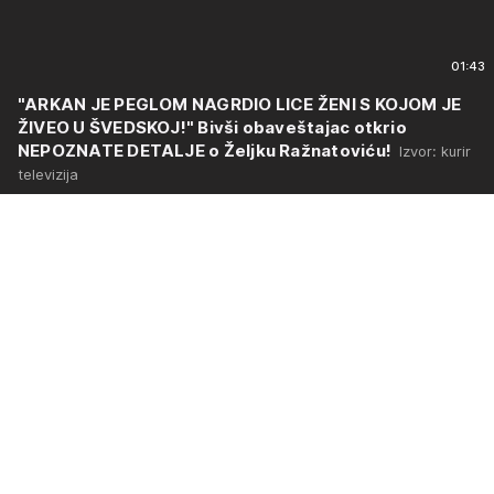
01:43
"ARKAN JE PEGLOM NAGRDIO LICE ŽENI S KOJOM JE
ŽIVEO U ŠVEDSKOJ!" Bivši obaveštajac otkrio
NEPOZNATE DETALJE o Željku Ražnatoviću!
Izvor: kurir
televizija