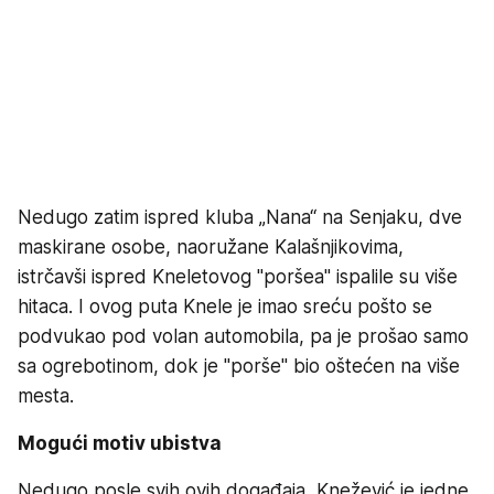
Nedugo zatim ispred kluba „Nana“ na Senjaku, dve
maskirane osobe, naoružane Kalašnjikovima,
istrčavši ispred Kneletovog "poršea" ispalile su više
hitaca. I ovog puta Knele je imao sreću pošto se
podvukao pod volan automobila, pa je prošao samo
sa ogrebotinom, dok je "porše" bio oštećen na više
mesta.
Mogući motiv ubistva
Nedugo posle svih ovih događaja, Knežević je jedne