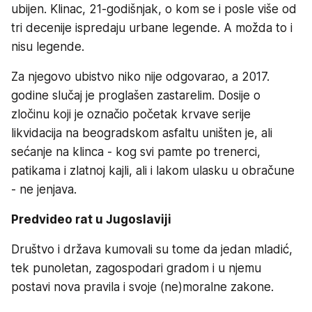
ubijen. Klinac, 21-godišnjak, o kom se i posle više od
tri decenije ispredaju urbane legende. A možda to i
nisu legende.
Za njegovo ubistvo niko nije odgovarao, a 2017.
godine slučaj je proglašen zastarelim. Dosije o
zločinu koji je označio početak krvave serije
likvidacija na beogradskom asfaltu uništen je, ali
sećanje na klinca - kog svi pamte po trenerci,
patikama i zlatnoj kajli, ali i lakom ulasku u obračune
- ne jenjava.
Predvideo rat u Jugoslaviji
Društvo i država kumovali su tome da jedan mladić,
tek punoletan, zagospodari gradom i u njemu
postavi nova pravila i svoje (ne)moralne zakone.