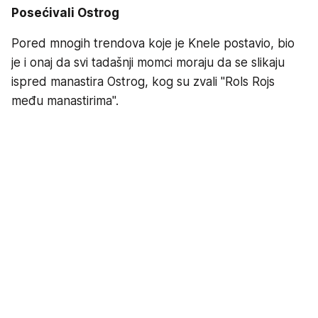
Posećivali Ostrog
Pored mnogih trendova koje je Knele postavio, bio
je i onaj da svi tadašnji momci moraju da se slikaju
ispred manastira Ostrog, kog su zvali "Rols Rojs
među manastirima".