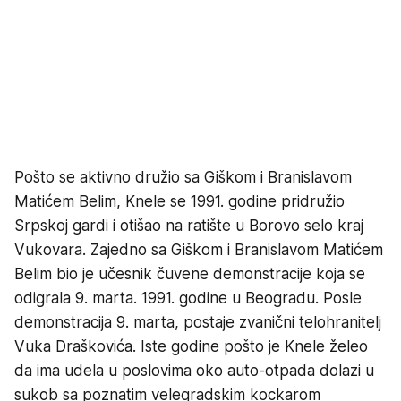
Pošto se aktivno družio sa Giškom i Branislavom
Matićem Belim, Knele se 1991. godine pridružio
Srpskoj gardi i otišao na ratište u Borovo selo kraj
Vukovara. Zajedno sa Giškom i Branislavom Matićem
Belim bio je učesnik čuvene demonstracije koja se
odigrala 9. marta. 1991. godine u Beogradu. Posle
demonstracija 9. marta, postaje zvanični telohranitelj
Vuka Draškovića. Iste godine pošto je Knele želeo
da ima udela u poslovima oko auto-otpada dolazi u
sukob sa poznatim velegradskim kockarom