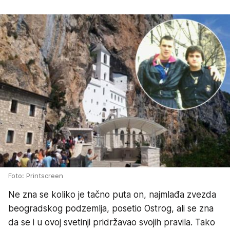
Foto: Printscreen
Ne zna se koliko je tačno puta on, najmlađa zvezda
beogradskog podzemlja, posetio Ostrog, ali se zna
da se i u ovoj svetinji pridržavao svojih pravila. Tako