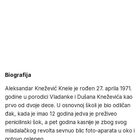
Biografija
Aleksandar Knežević Knele je rođen 27. aprila 1971.
godine u porodici Vladanke i Dušana Kneževića kao
prvo od dvoje dece. U osnovnoj školi je bio odličan
đak, kada je imao 12 godina jedva je preživeo
penicilinski šok, a pet godina kasnije je zbog svog
mladalačkog revolta sevnuo blic foto-aparata u oko i
gotovo oslepeo.