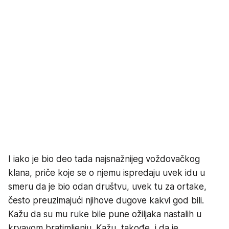
I iako je bio deo tada najsnažnijeg voždovačkog
klana, priče koje se o njemu ispredaju uvek idu u
smeru da je bio odan društvu, uvek tu za ortake,
često preuzimajući njihove dugove kakvi god bili.
Kažu da su mu ruke bile pune ožiljaka nastalih u
krvavom bratimljenju. Kažu, takođe, i da je