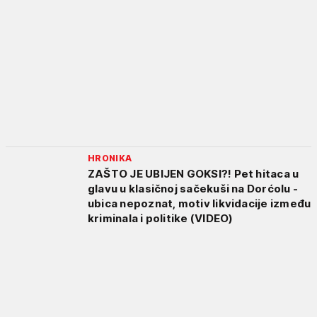
HRONIKA
ZAŠTO JE UBIJEN GOKSI?! Pet hitaca u
glavu u klasičnoj sačekuši na Dorćolu -
ubica nepoznat, motiv likvidacije između
kriminala i politike (VIDEO)