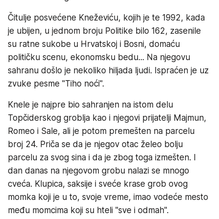
Čitulje posvećene Kneževiću, kojih je te 1992, kada
je ubijen, u jednom broju Politike bilo 162, zasenile
su ratne sukobe u Hrvatskoj i Bosni, domaću
političku scenu, ekonomsku bedu... Na njegovu
sahranu došlo je nekoliko hiljada ljudi. Ispraćen je uz
zvuke pesme "Tiho noći".
Knele je najpre bio sahranjen na istom delu
Topčiderskog groblja kao i njegovi prijatelji Majmun,
Romeo i Sale, ali je potom premešten na parcelu
broj 24. Priča se da je njegov otac želeo bolju
parcelu za svog sina i da je zbog toga izmešten. I
dan danas na njegovom grobu nalazi se mnogo
cveća. Klupica, saksije i sveće krase grob ovog
momka koji je u to, svoje vreme, imao vodeće mesto
među momcima koji su hteli "sve i odmah".