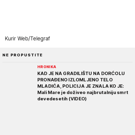
Kurir Web/Telegraf
NE PROPUSTITE
HRONIKA
KAD JE NA GRADILIŠTU NA DORĆOLU
PRONAĐENO IZLOMLJENO TELO
MLADIĆA, POLICIJA JE ZNALA KO JE:
Mali Mare je doživeo najbrutalniju smrt
devedesetih (VIDEO)