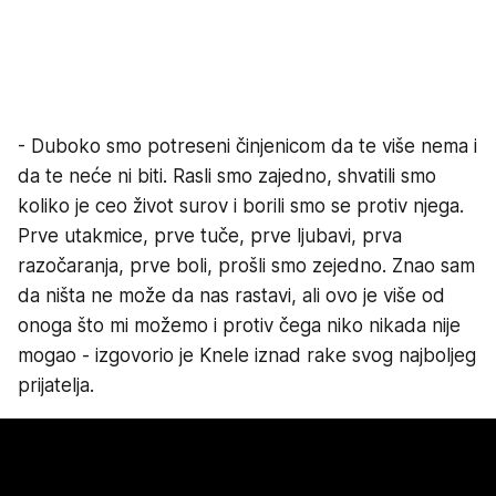
- Duboko smo potreseni činjenicom da te više nema i
da te neće ni biti. Rasli smo zajedno, shvatili smo
koliko je ceo život surov i borili smo se protiv njega.
Prve utakmice, prve tuče, prve ljubavi, prva
razočaranja, prve boli, prošli smo zejedno. Znao sam
da ništa ne može da nas rastavi, ali ovo je više od
onoga što mi možemo i protiv čega niko nikada nije
mogao - izgovorio je Knele iznad rake svog najboljeg
prijatelja.