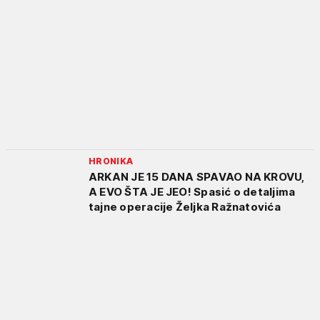
HRONIKA
ARKAN JE 15 DANA SPAVAO NA KROVU,
A EVO ŠTA JE JEO! Spasić o detaljima
tajne operacije Željka Ražnatovića