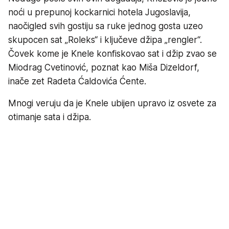
noći u prepunoj kockarnici hotela Jugoslavija,
naočigled svih gostiju sa ruke jednog gosta uzeo
skupocen sat „Roleks“ i ključeve džipa „rengler“.
Čovek kome je Knele konfiskovao sat i džip zvao se
Miodrag Cvetinović, poznat kao Miša Dizeldorf,
inače zet Radeta Ćaldovića Ćente.
Mnogi veruju da je Knele ubijen upravo iz osvete za
otimanje sata i džipa.