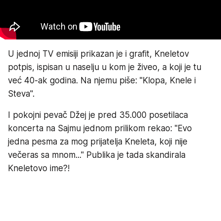
U jednoj TV emisiji prikazan je i grafit, Kneletov
potpis, ispisan u naselju u kom je živeo, a koji je tu
već 40-ak godina. Na njemu piše: "Klopa, Knele i
Steva".
I pokojni pevač Džej je pred 35.000 posetilaca
koncerta na Sajmu jednom prilikom rekao: "Evo
jedna pesma za mog prijatelja Kneleta, koji nije
večeras sa mnom..." Publika je tada skandirala
Kneletovo ime?!