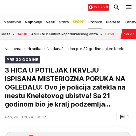
TV UŽIVO
Naslovna
Najnovije
Vesti
Stars
Hronika
Planeta
Zaba
AMOZNO: Kultura kopernikanskog obrta
13:59
RUŽO RUMENAAA! DA LI SU ZBO
NOVO
→
Naslovna
Hronika
Na današnji dan pre 32 godine ubijen Knele
PRE 32 GODINE
3 HICA U POTILJAK I KRVLJU
ISPISANA MISTERIOZNA PORUKA NA
OGLEDALU: Ovo je policija zatekla na
mestu Kneletovog ubistva! Sa 21
godinom bio je kralj podzemlja...
1
Pon, 28.10.2024. 18:13h