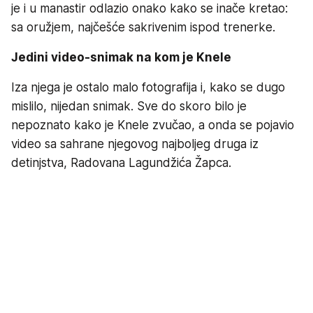
je i u manastir odlazio onako kako se inače kretao:
sa oružjem, najčešće sakrivenim ispod trenerke.
Jedini video-snimak na kom je Knele
Iza njega je ostalo malo fotografija i, kako se dugo
mislilo, nijedan snimak. Sve do skoro bilo je
nepoznato kako je Knele zvučao, a onda se pojavio
video sa sahrane njegovog najboljeg druga iz
detinjstva, Radovana Lagundžića Žapca.