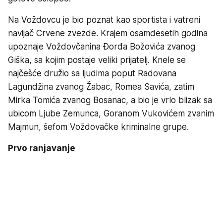
Na Voždovcu je bio poznat kao sportista i vatreni
navijač Crvene zvezde. Krajem osamdesetih godina
upoznaje Voždovčanina Đorđa Božovića zvanog
Giška, sa kojim postaje veliki prijatelj. Knele se
najčešće družio sa ljudima poput Radovana
Lagundžina zvanog Žabac, Romea Savića, zatim
Mirka Tomića zvanog Bosanac, a bio je vrlo blizak sa
ubicom Ljube Zemunca, Goranom Vukovićem zvanim
Majmun, šefom Voždovačke kriminalne grupe.
Prvo ranjavanje