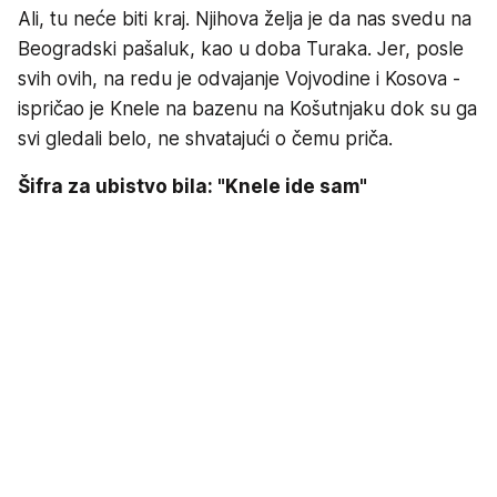
Ali, tu neće biti kraj. Njihova želja je da nas svedu na
Beogradski pašaluk, kao u doba Turaka. Jer, posle
svih ovih, na redu je odvajanje Vojvodine i Kosova -
ispričao je Knele na bazenu na Košutnjaku dok su ga
svi gledali belo, ne shvatajući o čemu priča.
Šifra za ubistvo bila: "Knele ide sam"