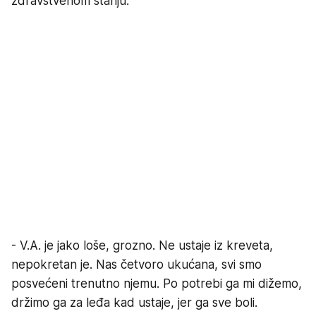
zdravstvenom stanju.
- V.A. je jako loše, grozno. Ne ustaje iz kreveta,
nepokretan je. Nas četvoro ukućana, svi smo
posvećeni trenutno njemu. Po potrebi ga mi dižemo,
držimo ga za leđa kad ustaje, jer ga sve boli.