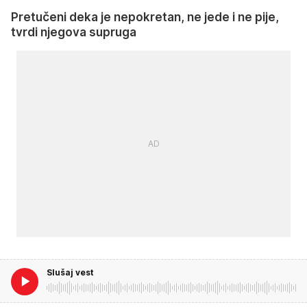
Pretučeni deka je nepokretan, ne jede i ne pije,
tvrdi njegova supruga
Slušaj vest