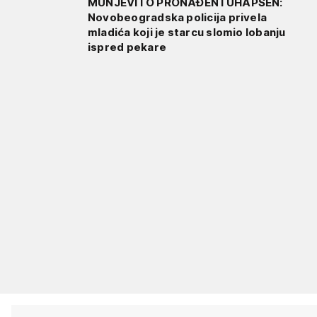
MUNJEVITO PRONAĐEN I UHAPŠEN:
Novobeogradska policija privela
mladića koji je starcu slomio lobanju
ispred pekare