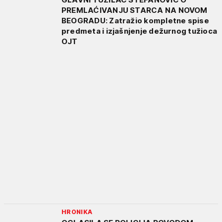
PREMLAĆIVANJU STARCA NA NOVOM
BEOGRADU: Zatražio kompletne spise
predmeta i izjašnjenje dežurnog tužioca
OJT
HRONIKA