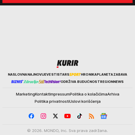
nekim ko nema para"
Kurir
NASLOVNA
NAJNOVIJE
VESTI
STARS
HRONIKA
PLANETA
ZABAVA
ODRŽIVA BUDUĆNOST
REGION
NEWS
Marketing
Kontakt
Impressum
Politika o kolačićima
Arhiva
Politika privatnosti
Uslovi korišćenja
© 2026. MONDO, Inc. Sva prava zadržana.