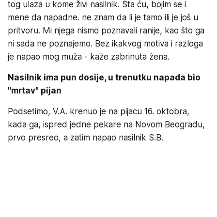
tog ulaza u kome živi nasilnik. Šta ću, bojim se i
mene da napadne. ne znam da li je tamo ili je još u
pritvoru. Mi njega nismo poznavali ranije, kao što ga
ni sada ne poznajemo. Bez ikakvog motiva i razloga
je napao mog muža - kaže zabrinuta žena.
Nasilnik ima pun dosije, u trenutku napada bio
"mrtav" pijan
Podsetimo, V.A. krenuo je na pijacu 16. oktobra,
kada ga, ispred jedne pekare na Novom Beogradu,
prvo presreo, a zatim napao nasilnik S.B.