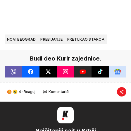
NOVI BEOGRAD
PREBIJANJE
PRETUKAO STARCA
Budi deo Kurir zajednice.
4
·
Reaguj
Komentariši
Najčitaniji sajt u Srbiji