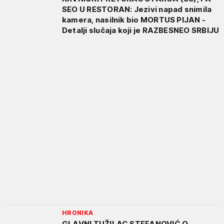
SEO U RESTORAN: Jezivi napad snimila
kamera, nasilnik bio MORTUS PIJAN -
Detalji slučaja koji je RAZBESNEO SRBIJU
HRONIKA
GLAVNI TUŽILAC STEFANOVIĆ O