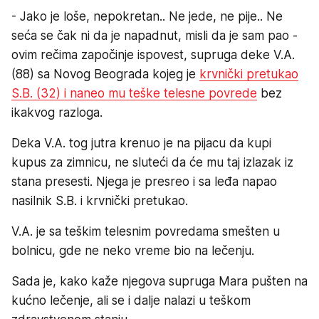
- Jako je loše, nepokretan.. Ne jede, ne pije.. Ne
seća se čak ni da je napadnut, misli da je sam pao -
ovim rečima započinje ispovest, supruga deke V.A.
(88) sa Novog Beograda kojeg je
krvnički pretukao
S.B. (32) i naneo mu teške telesne povrede
bez
ikakvog razloga.
Deka V.A. tog jutra krenuo je na pijacu da kupi
kupus za zimnicu, ne sluteći da će mu taj izlazak iz
stana presesti. Njega je presreo i sa leđa napao
nasilnik S.B. i krvnički pretukao.
V.A. je sa teškim telesnim povredama smešten u
bolnicu, gde ne neko vreme bio na lečenju.
Sada je, kako kaže njegova supruga Mara pušten na
kućno lečenje, ali se i dalje nalazi u teškom