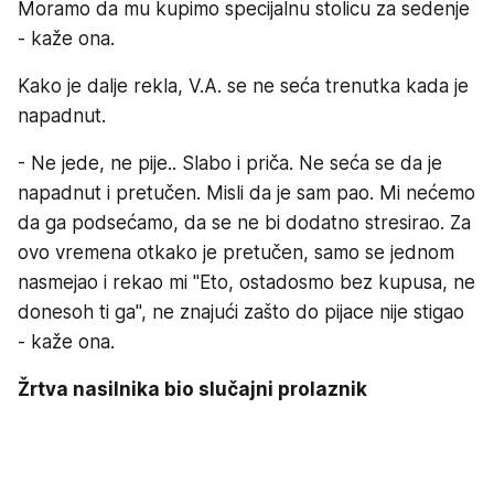
Moramo da mu kupimo specijalnu stolicu za sedenje
- kaže ona.
Kako je dalje rekla, V.A. se ne seća trenutka kada je
napadnut.
- Ne jede, ne pije.. Slabo i priča. Ne seća se da je
napadnut i pretučen. Misli da je sam pao. Mi nećemo
da ga podsećamo, da se ne bi dodatno stresirao. Za
ovo vremena otkako je pretučen, samo se jednom
nasmejao i rekao mi "Eto, ostadosmo bez kupusa, ne
donesoh ti ga", ne znajući zašto do pijace nije stigao
- kaže ona.
Žrtva nasilnika bio slučajni prolaznik