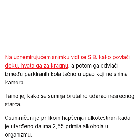
Na uznemirujućem snimku vidi se S.B. kako povlači
deku, hvata ga za kragnu
, a potom ga odvlači
između parkiranih kola tačno u ugao koji ne snima
kamera.
Tamo je, kako se sumnja brutalno udarao nesrećnog
starca.
Osumnjičeni je prilikom hapšenja i alkotestiran kada
je utvrđeno da ima 2,55 primila alkohola u
organizmu.