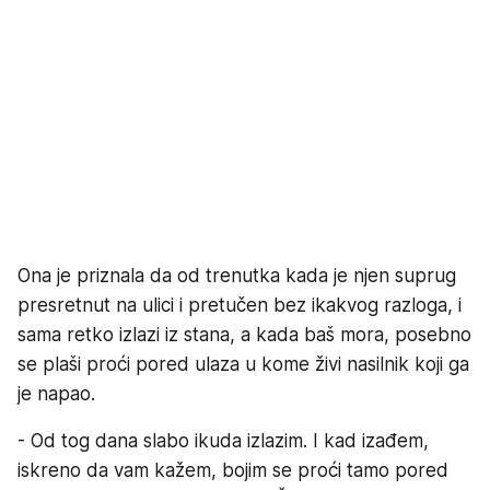
Ona je priznala da od trenutka kada je njen suprug
presretnut na ulici i pretučen bez ikakvog razloga, i
sama retko izlazi iz stana, a kada baš mora, posebno
se plaši proći pored ulaza u kome živi nasilnik koji ga
je napao.
- Od tog dana slabo ikuda izlazim. I kad izađem,
iskreno da vam kažem, bojim se proći tamo pored