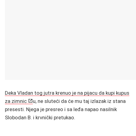
Deka Vladan tog jutra krenuo je na pijacu da kupi kupus
za zimnic
u, ne sluteći da će mu taj izlazak iz stana
presesti. Njega je presreo i sa leđa napao nasilnik
Slobodan B. i krvnički pretukao.