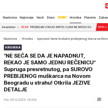
Naslovna
Najnovije
Vesti
Stars
Hronika
Planeta
Zaba
n
13:24
PROBELMI U RAJU! ANITA I LUKA NE MOGU DA SE VENČAJU: Razlog je nj
NOVO
→
Naslovna
Hronika
Ispovest žene brutalno prebijenog starca na N
HRONIKA
"NE SEĆA SE DA JE NAPADNUT,
REKAO JE SAMO JEDNU REČENICU"
Supruga presretnutog, pa SUROVO
PREBIJENOG muškarca na Novom
Beogradu u strahu! Otkrila JEZIVE
DETALJE
Pet, 06.12.2024. 19:43h