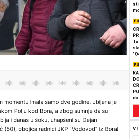
st
mo
tr
F
CR
PR
To
sl
"O
na
F
KA
DO
CR
PO
da
tom momentu imala samo dve godine, ubijena je
Pa
skom Polju kod Bora, a zbog sumnje da su
Srbija i danas u šoku, uhapšeni su Dejan
VI
ić (50), obojica radnici JKP "Vodovod" iz Bora!