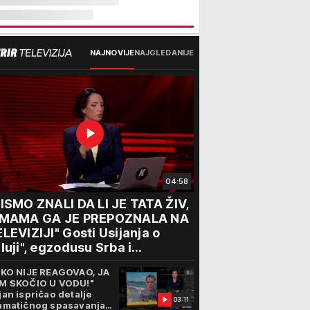
NAJNOVIJE
NAJGLEDANIJE
04:58
ISMO ZNALI DA LI JE TATA ŽIV,
 MAMA GA JE PREPOZNALA NA
LEVIZIJI" Gosti Usijanja o
luji", egzodusu Srba i
travičnim svedočenjima
IKO NIJE REAGOVAO, JA
M SKOČIO U VODU!"
jan ispričao detalje
03:11
amatičnog spasavanja