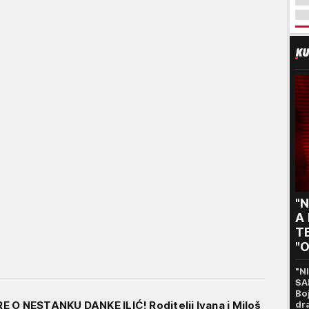
"N
A
TE
"O
s
"N
SA
Bo
 O NESTANKU DANKE ILIĆ! Roditelji Ivana i Miloš
dr