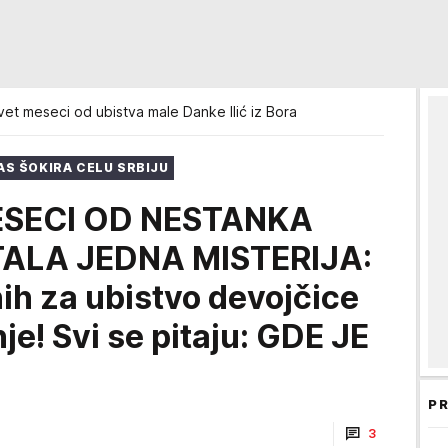
et meseci od ubistva male Danke Ilić iz Bora
AS ŠOKIRA CELU SRBIJU
ESECI OD NESTANKA
TALA JEDNA MISTERIJA:
nih za ubistvo devojčice
je! Svi se pitaju: GDE JE
PR
3