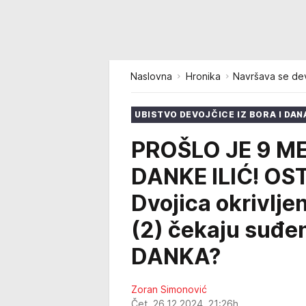
Naslovna
Hronika
Navršava se dev
UBISTVO DEVOJČICE IZ BORA I DAN
PROŠLO JE 9 M
DANKE ILIĆ! OS
Dvojica okrivlje
(2) čekaju suđen
DANKA?
Zoran Simonović
Čet, 26.12.2024. 21:26h