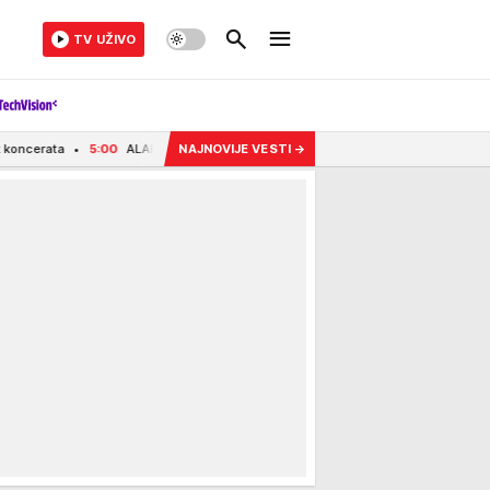
TV UŽIVO
ALARM ZBOG NISKOG VODOSTAJA! Građanima jedne srpske opštine stigao hitan a
NAJNOVIJE VESTI
→