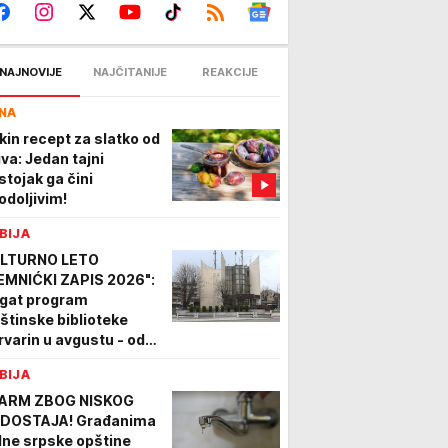
NAJNOVIJE
NAJČITANIJE
REAKCIJE
NA
kin recept za slatko od
iva: Jedan tajni
stojak ga čini
odoljivim!
BIJA
LTURNO LETO
EMNIĆKI ZAPIS 2026":
gat program
štinske biblioteke
rvarin u avgustu - od
zorišnih komada do rok
BIJA
ncerata
ARM ZBOG NISKOG
DOSTAJA! Građanima
dne srpske opštine