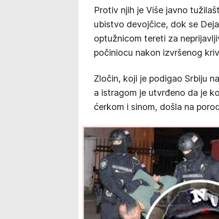
Protiv njih je Više javno tužil
ubistvo devojčice, dok se Dej
optužnicom tereti za neprijavlj
počiniocu nakon izvršenog kriv
Zločin, koji je podigao Srbiju 
a istragom je utvrđeno da je 
ćerkom i sinom, došla na porod