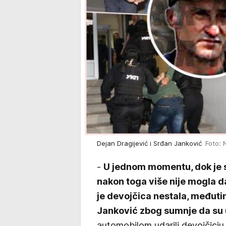
Dejan Dragijević i Srđan Janković
Foto: 
-
U jednom momentu, dok je si
nakon toga više nije mogla d
je devojčica nestala, međutim
Janković zbog sumnje da su 
automobilom udarili devojčicju 