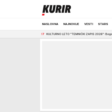
NASLOVNA
NAJNOVIJE
VESTI
STARS
vim!
5:17
KULTURNO LETO "TEMNIĆKI ZAPIS 2026": Bogat program Opštinske bi
ODRŽIVA BUDUĆNOST
REGION
NEWS