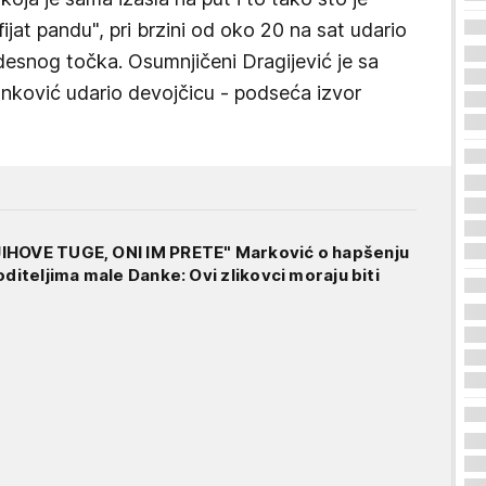
ijat pandu", pri brzini od oko 20 na sat udario
desnog točka. Osumnjičeni Dragijević je sa
nković udario devojčicu - podseća izvor
IHOVE TUGE, ONI IM PRETE" Marković o hapšenju
oditeljima male Danke: Ovi zlikovci moraju biti