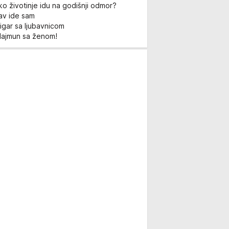
ko životinje idu na godišnji odmor?
Lav ide sam
igar sa ljubavnicom
Majmun sa ženom!