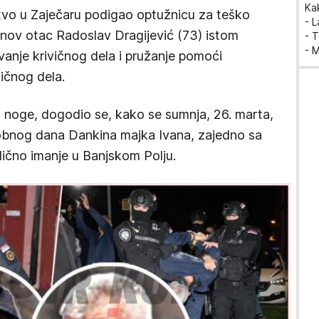
Ka
aštvo u Zaječaru podigao optužnicu za teško
- 
anov otac Radoslav Dragijević (73) istom
- T
- 
ivanje krivičnog dela i pružanje pomoći
ičnog dela.
na noge, dogodio se, kako se sumnja, 26. marta,
kobnog dana Dankina majka Ivana, zajedno sa
ično imanje u Banjskom Polju.