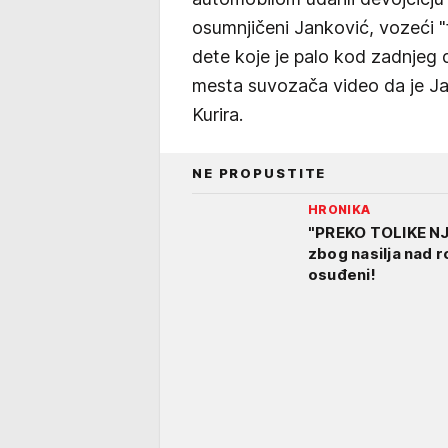
osumnjičeni Janković, vozeći "f
dete koje je palo kod zadnjeg 
mesta suvozača video da je Ja
Kurira.
NE PROPUSTITE
HRONIKA
"PREKO TOLIKE NJ
zbog nasilja nad r
osuđeni!