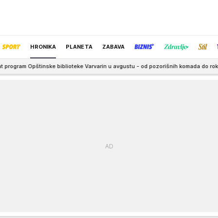
HRONIKA
PLANETA
ZABAVA
blioteke Varvarin u avgustu - od pozorišnih komada do rok koncerata
5:00
IZBOR UREDNIKA