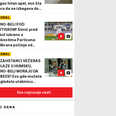
igao hitan apel, evo šta
ra da se izbegava dok
aje sušni period
UDBAL
NO-BELI POD
ITISKOM! Simić pred
bol iskreno o
abostima Partizana:
dbrana počinje od
pada!"
UDBAL
ZAHSTANCI VEČERAS
LAZE U HUMSKU,
NO-BELI MORAJU DA
BEDE! Evo gde možete
 gledate utakmicu
rtizan - Tobol!
Sve najnovije vesti
C DANA