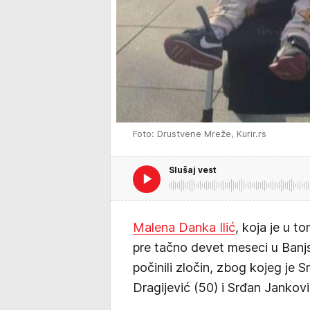
Foto: Drustvene Mreže, Kurir.rs
Slušaj vest
Malena Danka Ilić
, koja je u 
pre tačno devet meseci u Banj
počinili zločin, zbog kojeg je 
Dragijević (50) i Srđan Jankov