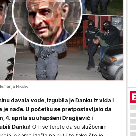
Nemanja Nikolić
nu davala vode, izgubila je Danku iz vida i
a je nađe. U početku se pretpostavljalo da
, 4. aprila su uhapšeni Dragijević i
ubili Danku!
Oni se terete da su službenim
koja je sama izašla na put i to tako što je