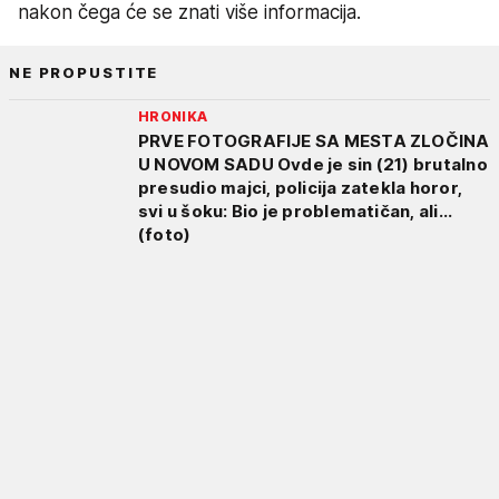
nakon čega će se znati više informacija.
NE PROPUSTITE
HRONIKA
PRVE FOTOGRAFIJE SA MESTA ZLOČINA
U NOVOM SADU Ovde je sin (21) brutalno
presudio majci, policija zatekla horor,
svi u šoku: Bio je problematičan, ali...
(foto)