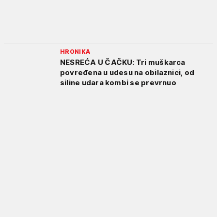
HRONIKA
NESREĆA U ČAČKU: Tri muškarca
povređena u udesu na obilaznici, od
siline udara kombi se prevrnuo