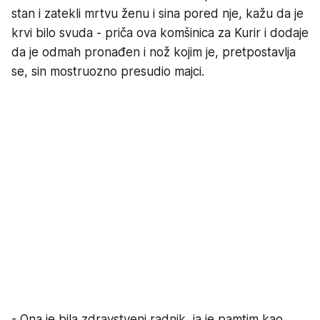
stan i zatekli mrtvu ženu i sina pored nje, kažu da je
krvi bilo svuda - priča ova komšinica za Kurir i dodaje
da je odmah pronađen i nož kojim je, pretpostavlja
se, sin mostruozno presudio majci.
- Ona je bila zdravstveni radnik, ja je pamtim kao