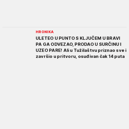
HRONIKA
ULETEO U PUNTO S KLJUČEM U BRAVI
PA GA ODVEZAO, PRODAO U SURČINU I
UZEO PARE! Ali u Tužilaštvu priznao sve i
završio u pritvoru, osuđivan čak 14 puta