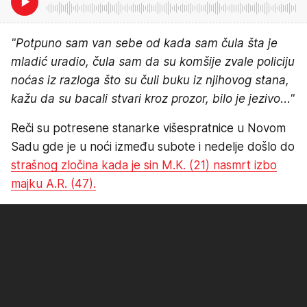
"Potpuno sam van sebe od kada sam čula šta je
mladić uradio, čula sam da su komšije zvale policiju
noćas iz razloga što su čuli buku iz njihovog stana,
kažu da su bacali stvari kroz prozor, bilo je jezivo..."
Reči su potresene stanarke višespratnice u Novom
Sadu gde je u noći između subote i nedelje došlo do
strašnog zločina kada je sin M.K. (21) nasmrt izbo
majku A.R. (47).