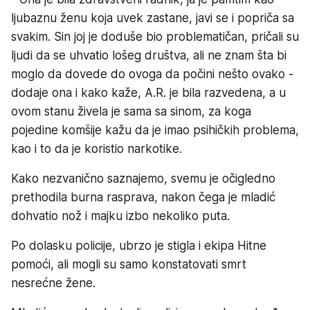
ljubaznu ženu koja uvek zastane, javi se i popriča sa
svakim. Sin joj je doduše bio problematičan, pričali su
ljudi da se uhvatio lošeg društva, ali ne znam šta bi
moglo da dovede do ovoga da počini nešto ovako -
dodaje ona i kako kaže, A.R. je bila razvedena, a u
ovom stanu živela je sama sa sinom, za koga
pojedine komšije kažu da je imao psihičkih problema,
kao i to da je koristio narkotike.
Kako nezvanično saznajemo, svemu je očigledno
prethodila burna rasprava, nakon čega je mladić
dohvatio nož i majku izbo nekoliko puta.
Po dolasku policije, ubrzo je stigla i ekipa Hitne
pomoći, ali mogli su samo konstatovati smrt
nesrećne žene.