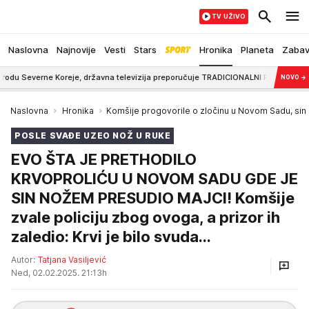
TV UŽIVO
Naslovna
Najnovije
Vesti
Stars
Hronika
Planeta
Zaba
erne Koreje, državna televizija preporučuje TRADICIONALNI RECEPT
10:39
"
NOVO
→
Naslovna
Hronika
Komšije progovorile o zločinu u Novom Sadu, sin
POSLE SVAĐE UZEO NOŽ U RUKE
EVO ŠTA JE PRETHODILO
KRVOPROLIĆU U NOVOM SADU GDE JE
SIN NOŽEM PRESUDIO MAJCI! Komšije
zvale policiju zbog ovoga, a prizor ih
zaledio: Krvi je bilo svuda...
Autor:
Tatjana Vasiljević
Ned, 02.02.2025. 21:13h