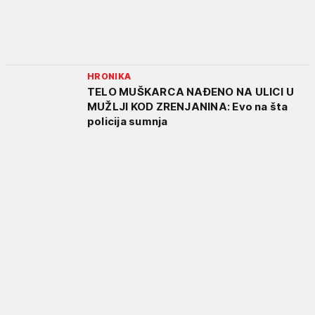
HRONIKA
TELO MUŠKARCA NAĐENO NA ULICI U
MUŽLJI KOD ZRENJANINA: Evo na šta
policija sumnja