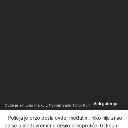
Vidi galeriju
Ovde je sin ubio majku u Novom Sadu
Foto: Kurir
- Policija je brzo došla ovde, međutim, niko nije znao
da se u međuvremenu desilo krvoproliće. Ušli su u