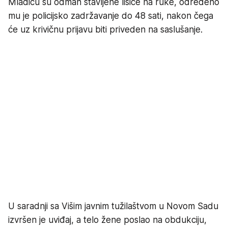
Mladiću su odmah stavljene lisice na ruke, određeno
mu je policijsko zadržavanje do 48 sati, nakon čega
će uz krivičnu prijavu biti priveden na saslušanje.
U saradnji sa Višim javnim tužilaštvom u Novom Sadu
izvršen je uviđaj, a telo žene poslao na obdukciju,