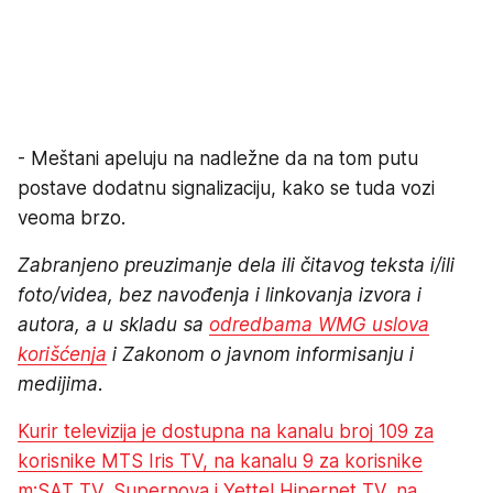
- Meštani apeluju na nadležne da na tom putu
postave dodatnu signalizaciju, kako se tuda vozi
veoma brzo.
Zabranjeno preuzimanje dela ili čitavog teksta i/ili
foto/videa, bez navođenja i linkovanja izvora i
autora, a u skladu sa
odredbama WMG uslova
korišćenja
i Zakonom o javnom informisanju i
medijima.
Kurir televizija je dostupna na kanalu broj 109 za
korisnike MTS Iris TV, na kanalu 9 za korisnike
m:SAT TV, Supernova i Yettel Hipernet TV, na