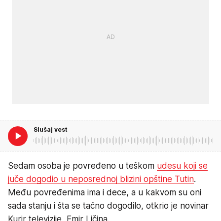
Slušaj vest
Sedam osoba je povređeno u teškom
udesu koji se
juče dogodio u neposrednoj blizini opštine Tutin
.
Među povređenima ima i dece, a u kakvom su oni
sada stanju i šta se tačno dogodilo, otkrio je novinar
Kurir televizije, Emir Ličina.