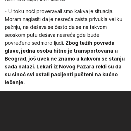
- U toku noći proveravali smo kakva je situacija.
Moram naglasiti da je nesreća zaista privukla veliku
pažnju, ne dešava se često da se na takvom
seoskom putu dešava nesreća gde bude
povređeno sedmoro ljudi.
Zbog težih povreda
glave, jedna osoba hitno je transportovana u
Beograd, još uvek ne znamo u kakvom se stanju
sada nalazi. Lekari iz Novog Pazara rekli su da
su sinoć svi ostali pacijenti pušteni na kućno
lečenje.