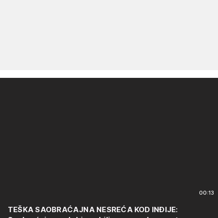
00:13
TEŠKA SAOBRAĆAJNA NESREĆA KOD INĐIJE: