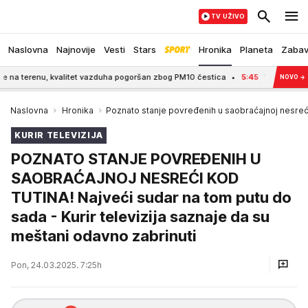
TV UŽIVO
Naslovna
Najnovije
Vesti
Stars
Hronika
Planeta
Zaba
nu, kvalitet vazduha pogoršan zbog PM10 čestica
5:45
"PRIMORANI SMO DA
NOVO
→
Naslovna
Hronika
Poznato stanje povređenih u saobraćajnoj nesreći
KURIR TELEVIZIJA
POZNATO STANJE POVREĐENIH U
SAOBRAĆAJNOJ NESREĆI KOD
TUTINA! Najveći sudar na tom putu do
sada - Kurir televizija saznaje da su
meštani odavno zabrinuti
Pon, 24.03.2025. 7:25h