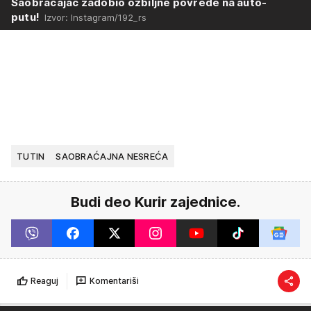
Saobraćajac zadobio ozbiljne povrede na auto-
putu!
Izvor: Instagram/192_rs
TUTIN
SAOBRAĆAJNA NESREĆA
Budi deo Kurir zajednice.
Reaguj
Komentariši