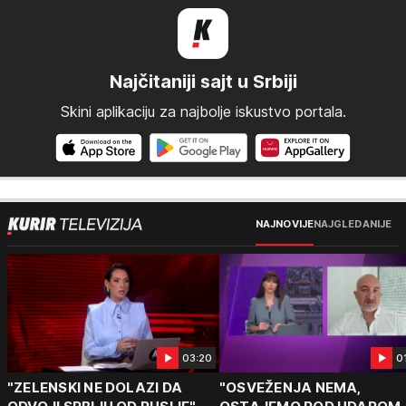
Najčitaniji sajt u Srbiji
Skini aplikaciju za najbolje iskustvo portala.
NAJNOVIJE
NAJGLEDANIJE
03:20
0
"ZELENSKI NE DOLAZI DA
"OSVEŽENJA NEMA,