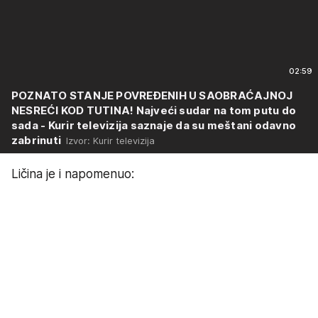
02:59
POZNATO STANJE POVREĐENIH U SAOBRAĆAJNOJ
NESREĆI KOD TUTINA! Najveći sudar na tom putu do
sada - Kurir televizija saznaje da su meštani odavno
zabrinuti
Izvor: Kurir televizija
Ličina je i napomenuo: