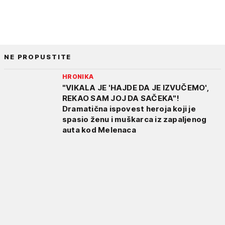
NE PROPUSTITE
HRONIKA
"VIKALA JE 'HAJDE DA JE IZVUČEMO',
REKAO SAM JOJ DA SAČEKA"!
Dramatična ispovest heroja koji je
spasio ženu i muškarca iz zapaljenog
auta kod Melenaca