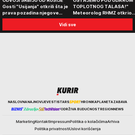
ODVOJI SRBIJU OD RUSIJE"
OSTAJEMO POD UDAROM
Gosti "Usijanja" otkrili šta je
TOPLOTNOG TALASA!"
prava pozadina njegove
Meteorolog RHMZ otkrio
posete Beogradu
kakvo vreme nas čeka do
Vidi sve
kraja avgusta
Kurir
NASLOVNA
NAJNOVIJE
VESTI
STARS
HRONIKA
PLANETA
ZABAVA
ODRŽIVA BUDUĆNOST
REGION
NEWS
Marketing
Kontakt
Impressum
Politika o kolačićima
Arhiva
Politika privatnosti
Uslovi korišćenja