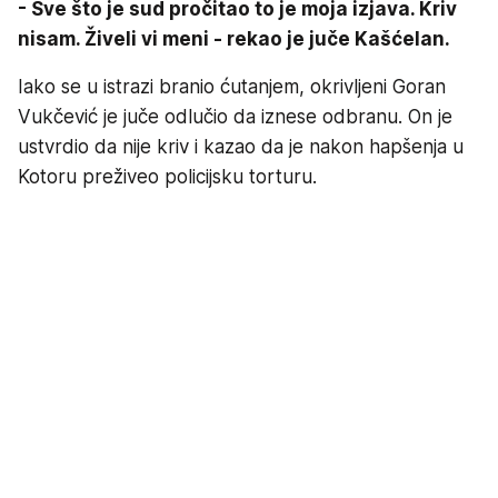
- Sve što je sud pročitao to je moja izjava. Kriv
nisam. Živeli vi meni - rekao je juče Kašćelan.
Iako se u istrazi branio ćutanjem, okrivljeni Goran
Vukčević je juče odlučio da iznese odbranu. On je
ustvrdio da nije kriv i kazao da je nakon hapšenja u
Kotoru preživeo policijsku torturu.