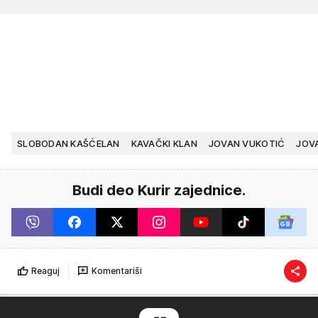
SLOBODAN KAŠĆELAN
KAVAČKI KLAN
JOVAN VUKOTIĆ
JOV
Budi deo Kurir zajednice.
Reaguj
Komentariši