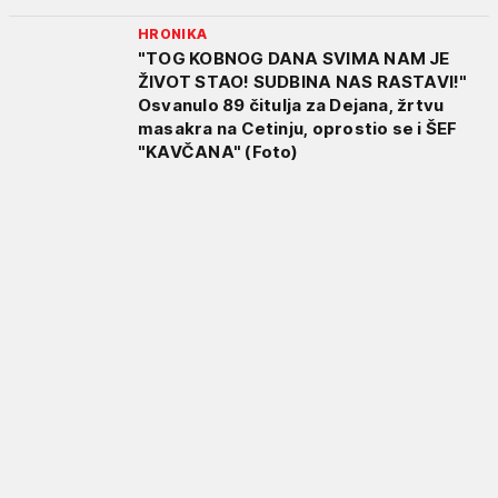
HRONIKA
"TOG KOBNOG DANA SVIMA NAM JE
ŽIVOT STAO! SUDBINA NAS RASTAVI!"
Osvanulo 89 čitulja za Dejana, žrtvu
masakra na Cetinju, oprostio se i ŠEF
"KAVČANA" (Foto)