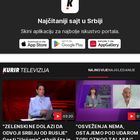
Najčitaniji sajt u Srbiji
Skini aplikaciju za najbolje iskustvo portala.
NAJNOVIJE
NAJGLEDANIJE
03:20
0
"ZELENSKI NE DOLAZI DA
"OSVEŽENJA NEMA,
ODVOJI SRBIJU OD RUSIJE"
OSTAJEMO POD UDAROM
Gosti "Usijanja" otkrili šta je
TOPLOTNOG TALASA!"