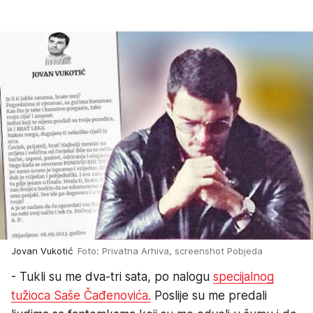
Jovan Vukotić
Foto: Privatna Arhiva, screenshot Pobjeda
- Tukli su me dva-tri sata, po nalogu
specijalnog
tužioca Saše Čađenovića.
Poslije su me predali