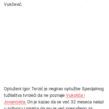
Vukčević.
Optuženi Igor Terzić je negirao optužbe Specijalnog
tužilaštva tvrdeći da ne poznaje
Vukotića i
Jovanovića.
On je kazao da se već 32 meseca nalazi
u pritvoru i smatra da mu je već presuđeno za