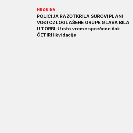
HRONIKA
POLICIJA RAZOTKRILA SUROVI PLAN!
VOĐI OZLOGLAŠENE GRUPE GLAVA BILA
U TORBI: U isto vreme sprečene čak
ČETIRI likvidacije