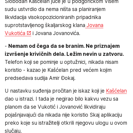
Slobodan Kašćelan juče je u podgoričkom Višem
sudu ustvrdio da nema ništa sa planiranjem
likvidacija visokopozicioniranih pripadnika
suprotstavljenog škaljarskog klana
Jovana
Vukotića
i Jovana Jovanovića.
-
Nemam od čega da se branim. Ne priznajem
izvršenje krivičnih dela. Ležim nevin u zatvoru.
Telefon koji se pominje u optužnici, nikada nisam
koristio - kazao je Kašćelan pred većem kojim
predsedava sudija Amir Đokaj.
U nastavku suđenja pročitan je iskaz koji je
Kašćelan
dao u istrazi. I tada je negirao bilo kakvu vezu sa
planom da se Vukotić i Jovanović likvidiraju
pojašnjavajući da nikada nije koristio Skaj aplikaciju
preko koje su istražitelji otkrili njegovu ulogu u ovom
slučaju.