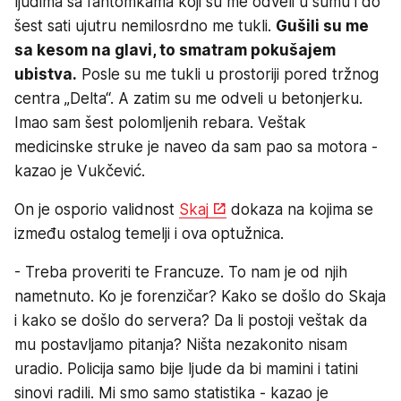
ljudima sa fantomkama koji su me odveli u šumu i do
šest sati ujutru nemilosrdno me tukli.
Gušili su me
sa kesom na glavi, to smatram pokušajem
ubistva.
Posle su me tukli u prostoriji pored tržnog
centra „Delta“. A zatim su me odveli u betonjerku.
Imao sam šest polomljenih rebara. Veštak
medicinske struke je naveo da sam pao sa motora -
kazao je Vukčević.
On je osporio validnost
Skaj
dokaza na kojima se
između ostalog temelji i ova optužnica.
- Treba proveriti te Francuze. To nam je od njih
nametnuto. Ko je forenzičar? Kako se došlo do Skaja
i kako se došlo do servera? Da li postoji veštak da
mu postavljamo pitanja? Ništa nezakonito nisam
uradio. Policija samo bije ljude da bi mamini i tatini
sinovi radili. Mi smo samo statistika - kazao je