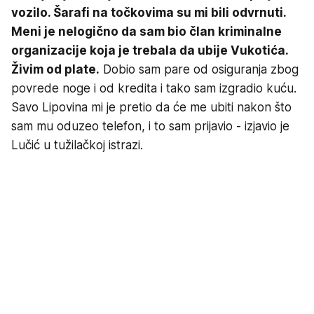
vozilo. Šarafi na točkovima su mi bili odvrnuti.
Meni je nelogično da sam bio član kriminalne
organizacije koja je trebala da ubije Vukotića.
Živim od plate.
Dobio sam pare od osiguranja zbog
povrede noge i od kredita i tako sam izgradio kuću.
Savo Lipovina mi je pretio da će me ubiti nakon što
sam mu oduzeo telefon, i to sam prijavio - izjavio je
Lučić u tužilačkoj istrazi.