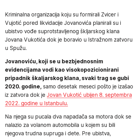
Kriminalna organizacija koju su formirali Zvicer i
Vujotić pored likvidacije Jovanovića planirali su i
ubistvo vođe suprotstavljenog škljarskog klana
Jovana Vukotića dok je boravio u Istražnom zatvoru
u Spužu.
Jovanoviću, koji se u bezbjednosnim
evidencijama vodi kao visokopozicionirani
pripadnik škaljarskog klana, svaki trag se gubi
2020. godine,
samo desetak meseci pošto je izašao
iz zatvora dok je
Jovan Vukotić ubijen 8. septembra
2022. godine u Istanbulu.
Na njega su pucala dva napadača sa motora dok se
nalazio za volanom automobila u kojem su bili
njegova trudna supruga i dete. Pre ubistva,