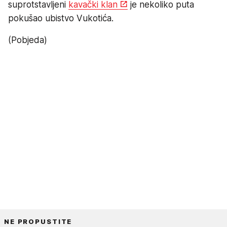
suprotstavljeni
kavački klan
je nekoliko puta
pokušao ubistvo Vukotića.
(Pobjeda)
NE PROPUSTITE