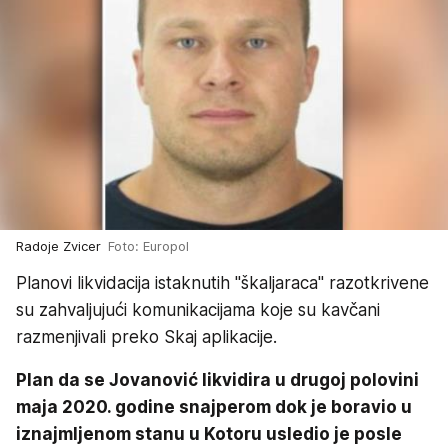
Radoje Zvicer
Foto: Europol
Planovi likvidacija istaknutih "škaljaraca" razotkrivene
su zahvaljujući komunikacijama koje su kavčani
razmenjivali preko Skaj aplikacije.
Plan da se Jovanović likvidira u drugoj polovini
maja 2020. godine snajperom dok je boravio u
iznajmljenom stanu u Kotoru usledio je posle