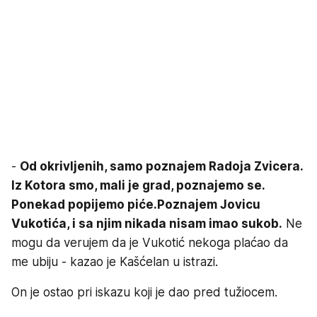
-
Od okrivljenih, samo poznajem Radoja Zvicera.
Iz Kotora smo, mali je grad, poznajemo se.
Ponekad popijemo piće.
Poznajem Jovicu
Vukotića, i sa njim nikada nisam imao sukob.
Ne
mogu da verujem da je Vukotić nekoga plaćao da
me ubiju - kazao je Kašćelan u istrazi.
On je ostao pri iskazu koji je dao pred tužiocem.