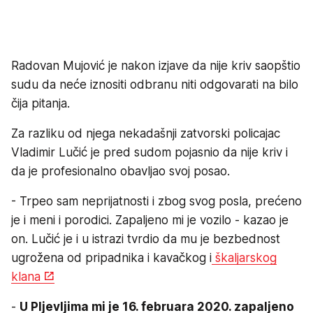
Radovan Mujović je nakon izjave da nije kriv saopštio
sudu da neće iznositi odbranu niti odgovarati na bilo
čija pitanja.
Za razliku od njega nekadašnji zatvorski policajac
Vladimir Lučić je pred sudom pojasnio da nije kriv i
da je profesionalno obavljao svoj posao.
- Trpeo sam neprijatnosti i zbog svog posla, prećeno
je i meni i porodici. Zapaljeno mi je vozilo - kazao je
on. Lučić je i u istrazi tvrdio da mu je bezbednost
ugrožena od pripadnika i kavačkog i
škaljarskog
klana
-
U Pljevljima mi je 16. februara 2020. zapaljeno