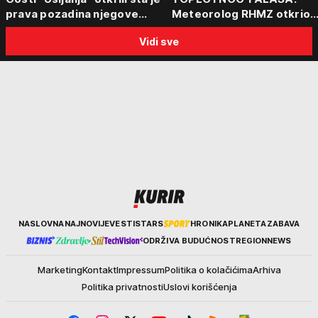
prava pozadina njegove
Meteorolog RHMZ otkrio
posete Beogradu
kakvo vreme nas čeka do
Vidi sve
kraja avgusta
Kurir
NASLOVNA
NAJNOVIJE
VESTI
STARS
HRONIKA
PLANETA
ZABAVA
ODRŽIVA BUDUĆNOST
REGION
NEWS
Marketing
Kontakt
Impressum
Politika o kolačićima
Arhiva
Politika privatnosti
Uslovi korišćenja