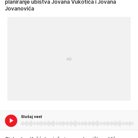
planiranje ubistva Jovana Vukotića i Jovana
Jovanovića
Slušaj vest