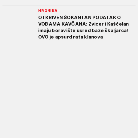
HRONIKA
OTKRIVEN ŠOKANTAN PODATAK O
VOĐAMA KAVČANA: Zvicer i Kašćelan
imaju boravište usred baze škaljarca!
OVO je apsurd rata klanova