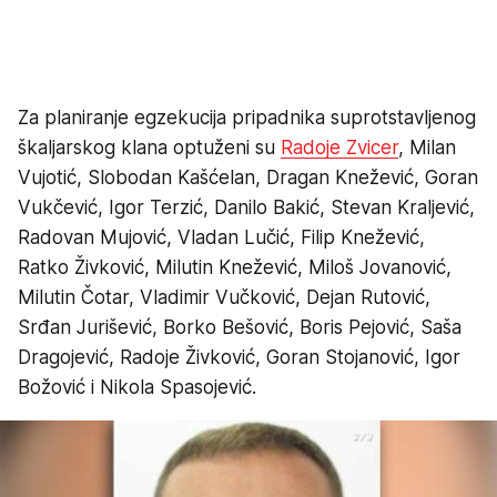
Za planiranje egzekucija pripadnika suprotstavljenog
škaljarskog klana optuženi su
Radoje Zvicer
, Milan
Vujotić, Slobodan Kašćelan, Dragan Knežević, Goran
Vukčević, Igor Terzić, Danilo Bakić, Stevan Kraljević,
Radovan Mujović, Vladan Lučić, Filip Knežević,
Ratko Živković, Milutin Knežević, Miloš Jovanović,
Milutin Čotar, Vladimir Vučković, Dejan Rutović,
Srđan Jurišević, Borko Bešović, Boris Pejović, Saša
Dragojević, Radoje Živković, Goran Stojanović, Igor
Božović i Nikola Spasojević.