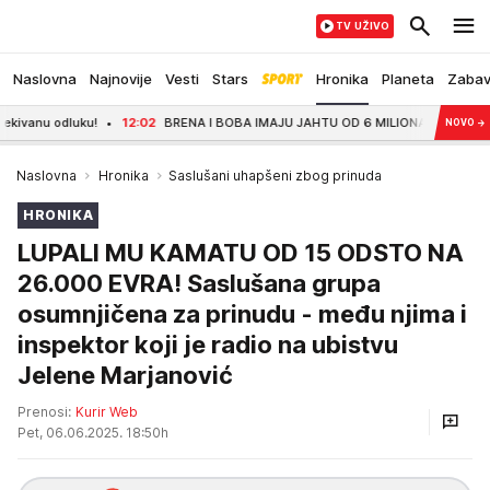
TV UŽIVO
Naslovna
Najnovije
Vesti
Stars
Hronika
Planeta
Zaba
u odluku!
12:02
BRENA I BOBA IMAJU JAHTU OD 6 MILIONA EVRA, A SAD SU D
NOVO
→
Naslovna
Hronika
Saslušani uhapšeni zbog prinuda
HRONIKA
LUPALI MU KAMATU OD 15 ODSTO NA
26.000 EVRA! Saslušana grupa
osumnjičena za prinudu - među njima i
inspektor koji je radio na ubistvu
Jelene Marjanović
Prenosi:
Kurir Web
Pet, 06.06.2025. 18:50h