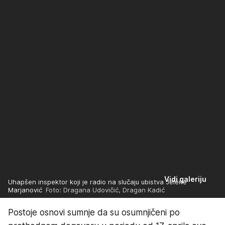
Vidi galeriju
Uhapšen inspektor koji je radio na slučaju ubistva Jelene
Marjanović
Foto: Dragana Udovičić, Dragan Kadić
Postoje osnovi sumnje da su osumnjičeni po