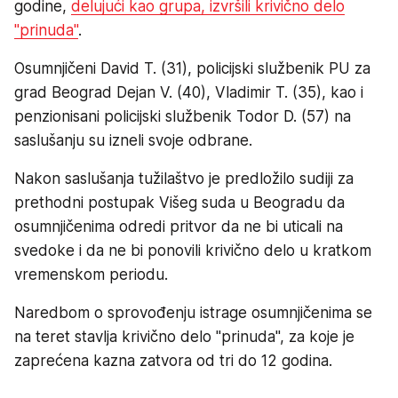
godine,
delujući kao grupa, izvršili krivično delo
"prinuda"
.
Osumnjičeni David T. (31), policijski službenik PU za
grad Beograd Dejan V. (40), Vladimir T. (35), kao i
penzionisani policijski službenik Todor D. (57) na
saslušanju su izneli svoje odbrane.
Nakon saslušanja tužilaštvo je predložilo sudiji za
prethodni postupak Višeg suda u Beogradu da
osumnjičenima odredi pritvor da ne bi uticali na
svedoke i da ne bi ponovili krivično delo u kratkom
vremenskom periodu.
Naredbom o sprovođenju istrage osumnjičenima se
na teret stavlja krivično delo "prinuda", za koje je
zaprećena kazna zatvora od tri do 12 godina.