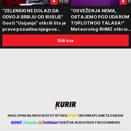
03:20
0
"ZELENSKI NE DOLAZI DA
"OSVEŽENJA NEMA,
ODVOJI SRBIJU OD RUSIJE"
OSTAJEMO POD UDAROM
Gosti "Usijanja" otkrili šta je
TOPLOTNOG TALASA!"
prava pozadina njegove
Meteorolog RHMZ otkrio
posete Beogradu
kakvo vreme nas čeka do
Vidi sve
kraja avgusta
Kurir
NASLOVNA
NAJNOVIJE
VESTI
STARS
HRONIKA
PLANETA
ZABAVA
ODRŽIVA BUDUĆNOST
REGION
NEWS