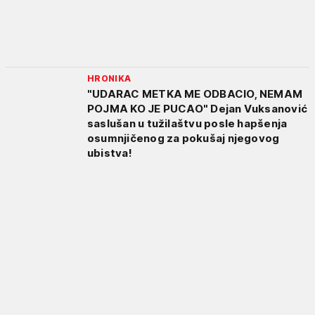
HRONIKA
"UDARAC METKA ME ODBACIO, NEMAM
POJMA KO JE PUCAO" Dejan Vuksanović
saslušan u tužilaštvu posle hapšenja
osumnjičenog za pokušaj njegovog
ubistva!