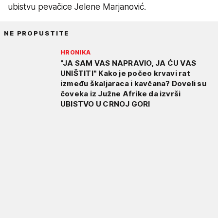
ubistvu pevačice Jelene Marjanović.
NE PROPUSTITE
HRONIKA
"JA SAM VAS NAPRAVIO, JA ĆU VAS
UNIŠTITI" Kako je počeo krvavi rat
između škaljaraca i kavčana? Doveli su
čoveka iz Južne Afrike da izvrši
UBISTVO U CRNOJ GORI