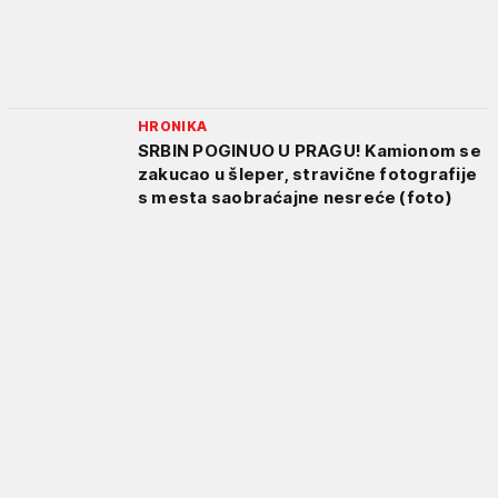
HRONIKA
SRBIN POGINUO U PRAGU! Kamionom se
zakucao u šleper, stravične fotografije
s mesta saobraćajne nesreće (foto)