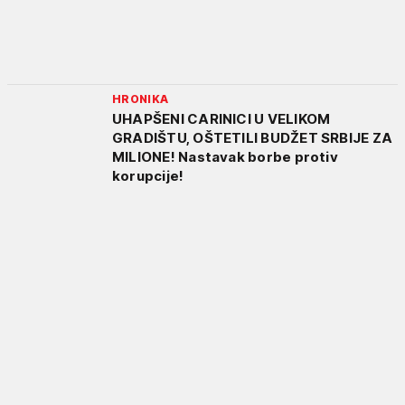
HRONIKA
UHAPŠENI CARINICI U VELIKOM
GRADIŠTU, OŠTETILI BUDŽET SRBIJE ZA
MILIONE! Nastavak borbe protiv
korupcije!