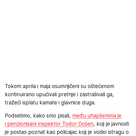
Tokom aprila i maja osumnjičeni su oštećenom
kontinuirano upućivali pretnje i zastrašivali ga,
tražeći isplatu kamate i glavnice duga.
Podsetimo, kako smo pisali,
među uhapšenima je
i penzionisani inspektor Todor Došen
, koji je javnosti
je postao poznat kao policajac koji je vodio istragu o