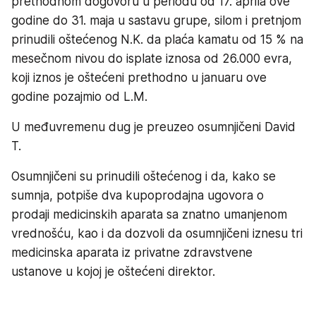
prethodnom dogovoru u periodu od 17. aprila ove
godine do 31. maja u sastavu grupe, silom i pretnjom
prinudili oštećenog N.K. da plaća kamatu od 15 % na
mesečnom nivou do isplate iznosa od 26.000 evra,
koji iznos je oštećeni prethodno u januaru ove
godine pozajmio od L.M.
U međuvremenu dug je preuzeo osumnjičeni David
T.
Osumnjičeni su prinudili oštećenog i da, kako se
sumnja, potpiše dva kupoprodajna ugovora o
prodaji medicinskih aparata sa znatno umanjenom
vrednošću, kao i da dozvoli da osumnjičeni iznesu tri
medicinska aparata iz privatne zdravstvene
ustanove u kojoj je oštećeni direktor.