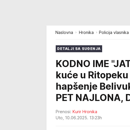
Naslovna
Hronika
Policija vlasnik
DETALJI SA SUĐENJA
KODNO IME "JATA
kuće u Ritopeku 
hapšenje Beliv
PET NAJLONA, 
Prenosi:
Kurir Hronika
Uto, 10.06.2025. 13:23h