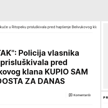
a kuće u Ritopeku prisluškivala pred hapšenje Belivukovog klana
K": Policija vlasnika
prisluškivala pred
ukovog klana KUPIO SAM
DOSTA ZA DANAS
Komentariši
PR