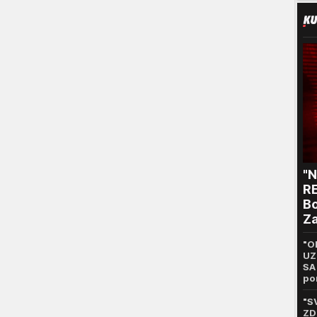
"
RE
Bo
Za
p
"O
UZ
SA
po
65
"S
ZD