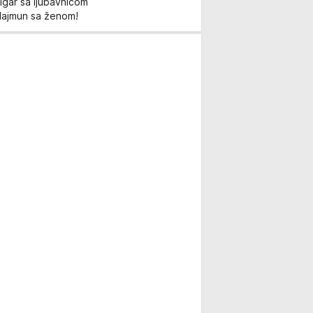
igar sa ljubavnicom
Majmun sa ženom!