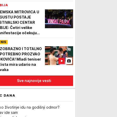
BIJA
EMSKA MITROVICA U
GUSTU POSTAJE
STIVALSKI CENTAR
BIJE: Četiri velike
nifestacije očekuju
setine hiljada
ENIS
setilaca
ZOBRAZNO I TOTALNO
POTREBNO PROZVAO
KOVIĆA! Mladi teniser
 čista mira udario na
vaka
Sve najnovije vesti
C DANA
ko životinje idu na godišnji odmor?
Lav ide sam