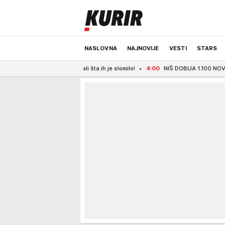
NASLOVNA
NAJNOVIJE
VESTI
STARS
nci priznali šta ih je slomilo!
4:00
NIŠ DOBIJA 1.100 NOVIH KORPI ZA OTPAT
ODRŽIVA BUDUĆNOST
REGION
NEWS