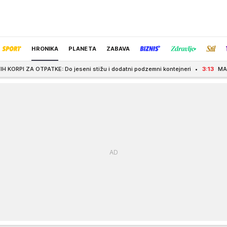
HRONIKA
PLANETA
ZABAVA
KE: Do jeseni stižu i dodatni podzemni kontejneri
3:13
MAKABI NE STAJE! S
IZBOR UREDNIKA