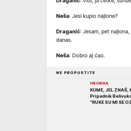
Draganić
: Vidi, ja četke, sun
Neša
: Jesi kupio najlone?
Draganić
: Jesam, pet najlona,
danas.
Neša
: Dobro aj ćao.
NE PROPUSTITE
HRONIKA
KUME, JEL ZNAŠ, 
Pripadnik Belivuk
"RUKE SU MI SE O