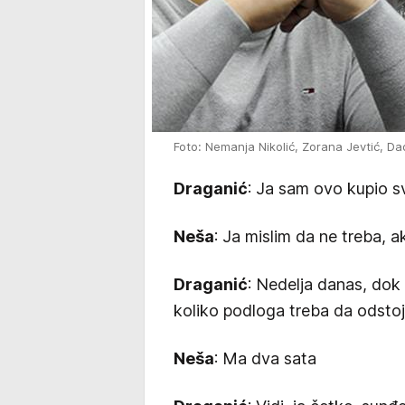
Foto: Nemanja Nikolić, Zorana Jevtić, Da
Draganić
: Ja sam ovo kupio s
Neša
: Ja mislim da ne treba, 
Draganić
: Nedelja danas, dok
koliko podloga treba da odstoj
Neša
: Ma dva sata