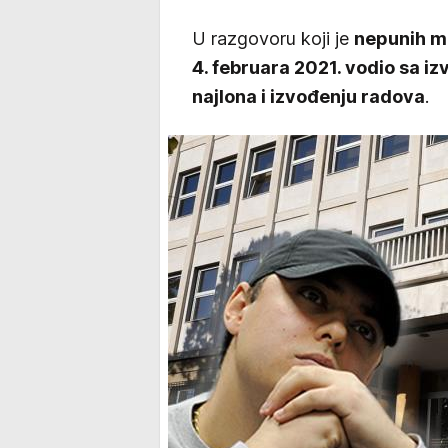
U razgovoru koji je
nepunih m
4. februara 2021. vodio sa i
najlona i izvođenju radova
.