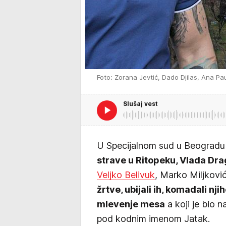
Foto: Zorana Jevtić, Dado Djilas, Ana Pa
Slušaj vest
U Specijalnom sud u Beogradu
strave u Ritopeku, Vlada Dr
Veljko Belivuk
, Marko Miljković
žrtve, ubijali ih, komadali nji
mlevenje mesa
a koji je bio n
pod kodnim imenom Jatak.