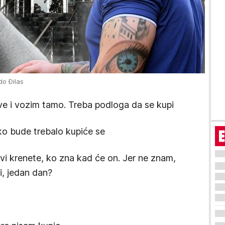
do Đilas
ve i vozim tamo. Treba podloga da se kupi
ako bude trebalo kupiće se
 vi krenete, ko zna kad će on. Jer ne znam,
i, jedan dan?