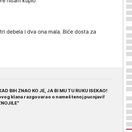
đere nisam kupio
 tri debela i dva ona mala. Biće dosta za
KAD BIH ZNAO KO JE, JA BI MU TU RUKU ISEKAO!
ovog klana razgovarao o nameštenoj pucnjavi!
ZNOJILE"