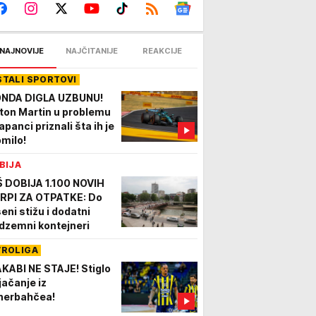
NAJNOVIJE
NAJČITANIJE
REAKCIJE
STALI SPORTOVI
NDA DIGLA UZBUNU!
ton Martin u problemu
apanci priznali šta ih je
omilo!
BIJA
Š DOBIJA 1.100 NOVIH
RPI ZA OTPATKE: Do
seni stižu i dodatni
dzemni kontejneri
VROLIGA
KABI NE STAJE! Stiglo
jačanje iz
nerbahčea!