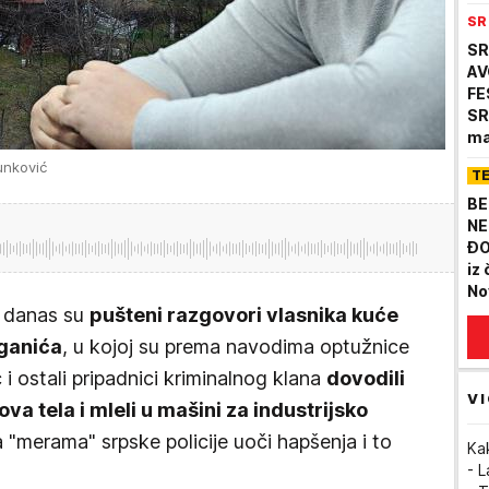
SR
SR
AV
FE
SR
ma
de
unković
T
po
BE
NE
ĐO
iz
No
 danas su
pušteni razgovori vlasnika kuće
aganića
, u kojoj su prema navodima optužnice
 i ostali pripadnici kriminalnog klana
dovodili
VI
hova tela i mleli u mašini za industrijsko
a "merama" srpske policije uoči hapšenja i to
Ka
- 