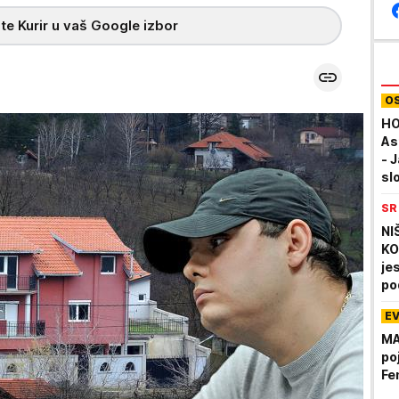
te Kurir u vaš Google izbor
O
HO
As
- J
sl
SR
NI
KO
je
po
E
MA
po
Fe