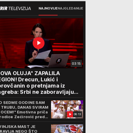
NAJNOVIJE
NAJGLEDANIJE
03:15
NOVA OLUJA" ZAPALILA
GION! Drecun, Lukić i
rovčanin o pretnjama iz
greba: Srbi ne zaboravljaju
rogon
D SEDME GODINE SAM
 TRUBU, DANAS SVIRAM
 OCEM!" Emotivna priča
08:13
rodice Zećirović pred
. Sabor trubača u Guči
VINJSKA MAST JE
RAVIJA NEGO ŠTO