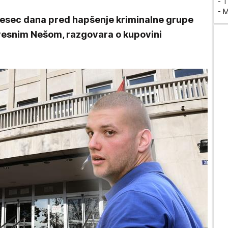
- T
- 
esec dana pred hapšenje kriminalne grupe
zvesnim Nešom, razgovara o kupovini