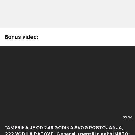
Bonus video:
03:34
"AMERIKA JE OD 246 GODINA SVOG POSTOJANJA,
222 VODILA RATOVE" General u penziji o vežbi NATO: