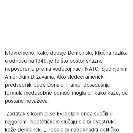
Istovremeno, kako dodaje Dembinski, ključna razlika
u odnosu na 1949. je to što postoji snažno
nepoverenje prema vodećoj naciji NATO, Sjedinjenim
Američkim Državama. Ako sledeći američki
predsednik bude Donald Tramp, dosadašnja
formula međusobne pomoći mogla bi, kako kaže, da
postane nevažeća.
„Zadatak s kojim bi se Evropljani onda suočili u
najgorem, hipotetičkom slučaju bio bi dvostruk“,
kaže Dembinski. „Trebalo bi nadoknaditi političko