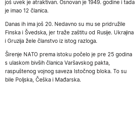
još uvek je atraktivan. Osnovan je 1949. godine i tada
je imao 12 članica.
Danas ih ima još 20. Nedavno su mu se pridružile
Finska i Švedska, jer traže zaštitu od Rusije. Ukrajina
i Gruzija žele članstvo iz istog razloga.
Širenje NATO prema istoku počelo je pre 25 godina
s ulaskom bivših članica Varšavskog pakta,
raspuštenog vojnog saveza Istočnog bloka. To su
bile Poljska, Češka i Mađarska.