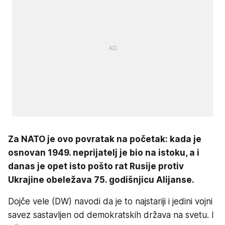
Za NATO je ovo povratak na početak: kada je
osnovan 1949. neprijatelj je bio na istoku, a i
danas je opet isto pošto rat Rusije protiv
Ukrajine obeležava 75. godišnjicu Alijanse.
Dojče vele (DW) navodi da je to najstariji i jedini vojni
savez sastavljen od demokratskih država na svetu. I