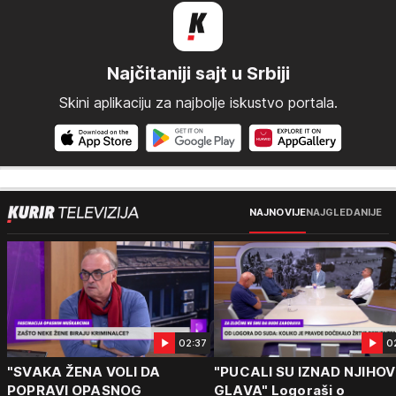
Najčitaniji sajt u Srbiji
Skini aplikaciju za najbolje iskustvo portala.
NAJNOVIJE
NAJGLEDANIJE
02:37
0
"SVAKA ŽENA VOLI DA
"PUCALI SU IZNAD NJIHOV
POPRAVI OPASNOG
GLAVA" Logoraši o