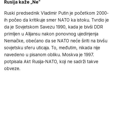
Rusija kaže „Ne“
Ruski predsednik Vladimir Putin je početkom 2000-
ih počeo da kritikuje smer NATO ka istoku. Tvrdio je
da je Sovjetskom Savezu 1990, kada je bivši DDR
primljen u Alijansu nakon ponovnog ujedinjenja
Nemačke, obećano da se NATO neće širiti na bivšu
sovjetsku sferu uticaja. To, međutim, nikada nije
navedeno u pisanom obliku. Moskva je 1997.
potpisala Akt Rusija-NATO, koji ne sadrži takve
obveze.