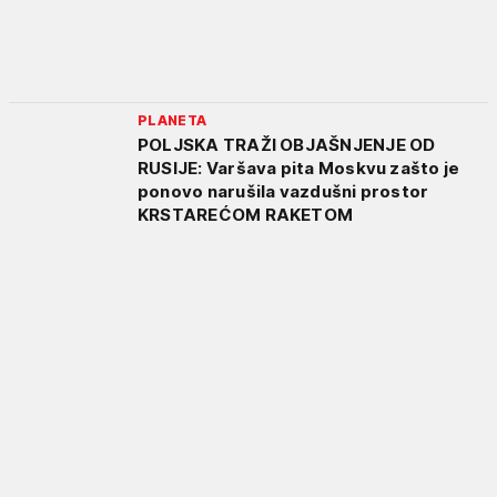
PLANETA
POLJSKA TRAŽI OBJAŠNJENJE OD
RUSIJE: Varšava pita Moskvu zašto je
ponovo narušila vazdušni prostor
KRSTAREĆOM RAKETOM