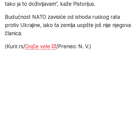
tako ja to doživljavam“, kaže Pistorijus.
Budućnost NATO zavisiće od ishoda ruskog rata
protiv Ukrajine, iako ta zemlja uopšte još nije njegova
članica.
(Kurir.rs/
Dojče vele
/Preneo: N. V.)