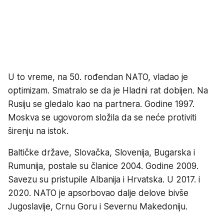
U to vreme, na 50. rođendan NATO, vladao je
optimizam. Smatralo se da je Hladni rat dobijen. Na
Rusiju se gledalo kao na partnera. Godine 1997.
Moskva se ugovorom složila da se neće protiviti
širenju na istok.
Baltičke države, Slovačka, Slovenija, Bugarska i
Rumunija, postale su članice 2004. Godine 2009.
Savezu su pristupile Albanija i Hrvatska. U 2017. i
2020. NATO je apsorbovao dalje delove bivše
Jugoslavije, Crnu Goru i Severnu Makedoniju.