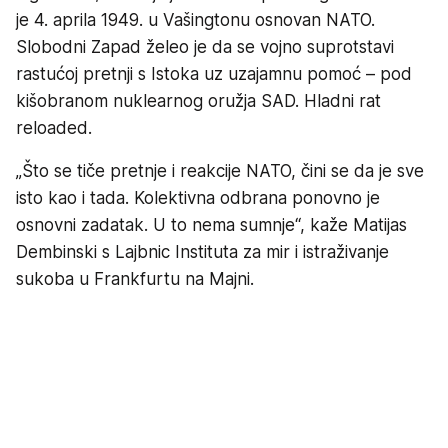
je 4. aprila 1949. u Vašingtonu osnovan NATO.
Slobodni Zapad želeo je da se vojno suprotstavi
rastućoj pretnji s Istoka uz uzajamnu pomoć – pod
kišobranom nuklearnog oružja SAD. Hladni rat
reloaded.
„Što se tiče pretnje i reakcije NATO, čini se da je sve
isto kao i tada. Kolektivna odbrana ponovno je
osnovni zadatak. U to nema sumnje“, kaže Matijas
Dembinski s Lajbnic Instituta za mir i istraživanje
sukoba u Frankfurtu na Majni.