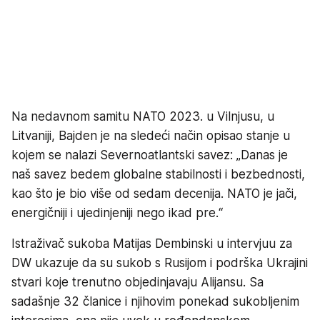
Na nedavnom samitu NATO 2023. u Vilnjusu, u
Litvaniji, Bajden je na sledeći način opisao stanje u
kojem se nalazi Severnoatlantski savez: „Danas je
naš savez bedem globalne stabilnosti i bezbednosti,
kao što je bio više od sedam decenija. NATO je jači,
energičniji i ujedinjeniji nego ikad pre.“
Istraživač sukoba Matijas Dembinski u intervjuu za
DW ukazuje da su sukob s Rusijom i podrška Ukrajini
stvari koje trenutno objedinjavaju Alijansu. Sa
sadašnje 32 članice i njihovim ponekad sukobljenim