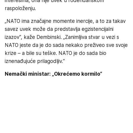
interesima, ona nije uvek u rođendanskom
raspoloženju.
„NATO ima značajne momente inercije, a to za takav
savez uvek može da predstavlja egzistencijalni
izazov“, kaže Dembinski. „Zanimljiva stvar u vezi s
NATO jeste da je do sada nekako preživeo sve svoje
krize – a bile su teške. NATO je do sada bio
iznenađujuće prilagodljiv.“
Nemački ministar: „Okrećemo kormilo“