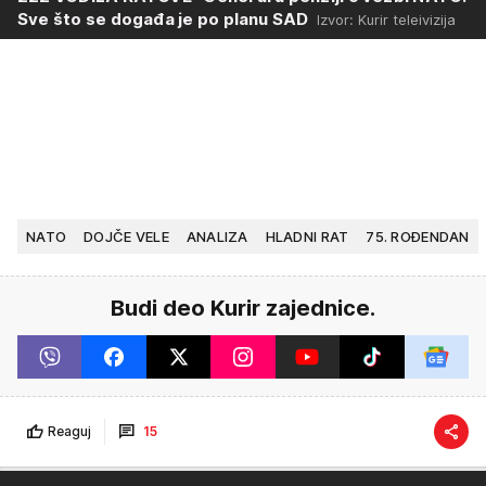
Sve što se događa je po planu SAD
Izvor: Kurir teleivizija
NATO
DOJČE VELE
ANALIZA
HLADNI RAT
75. ROĐENDAN
Budi deo Kurir zajednice.
Reaguj
15