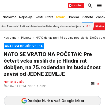
TV UŽIVO
Naslovna
Najnovije
Vesti
Stars
Hronika
Planeta
Zaba
: Leti sa blokaderske liste zbog skromne karijere
8:35
Pozlilo mu na sinovl
NOVO
→
Naslovna
Planeta
NATO danas puni 75 godina postojanja, Dojče vele 
ANALIZA DOJČE VELEA
NATO SE VRATIO NA POČETAK: Pre
četvrt veka mislili da je Hladni rat
dobijen, na 75. rođendan im budućnost
zavisi od JEDNE ZEMLJE
Nemanja Vlačo
15
Čet, 04.04.2024. 7:00h
→ 7:13h
Dodajte Kurir u vaš Google izbor