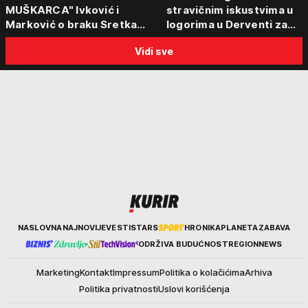
MUŠKARCA" Ivković i
stravičnim iskustvima u
Marković o braku Sretka
logorima u Derventi za
Kalinića i fenomenu žena koje
emisiju "Puls Srbije vikend
Vidi sve
biraju kriminalce: "Neće sa
"Tada je počela velika
nekim ko nema para"
tortura..."
Kurir
NASLOVNA
NAJNOVIJE
VESTI
STARS
HRONIKA
PLANETA
ZABAVA
ODRŽIVA BUDUĆNOST
REGION
NEWS
Marketing
Kontakt
Impressum
Politika o kolačićima
Arhiva
Politika privatnosti
Uslovi korišćenja