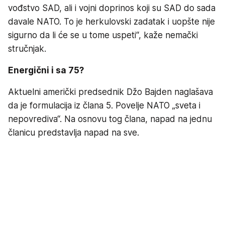
vođstvo SAD, ali i vojni doprinos koji su SAD do sada
davale NATO. To je herkulovski zadatak i uopšte nije
sigurno da li će se u tome uspeti“, kaže nemački
stručnjak.
Energični i sa 75?
Aktuelni američki predsednik Džo Bajden naglašava
da je formulacija iz člana 5. Povelje NATO „sveta i
nepovrediva“. Na osnovu tog člana, napad na jednu
članicu predstavlja napad na sve.