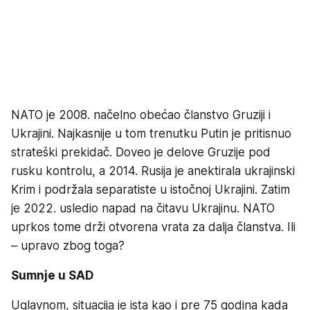
NATO je 2008. načelno obećao članstvo Gruziji i
Ukrajini. Najkasnije u tom trenutku Putin je pritisnuo
strateški prekidač. Doveo je delove Gruzije pod
rusku kontrolu, a 2014. Rusija je anektirala ukrajinski
Krim i podržala separatiste u istočnoj Ukrajini. Zatim
je 2022. usledio napad na čitavu Ukrajinu. NATO
uprkos tome drži otvorena vrata za dalja članstva. Ili
– upravo zbog toga?
Sumnje u SAD
Uglavnom, situacija je ista kao i pre 75 godina kada