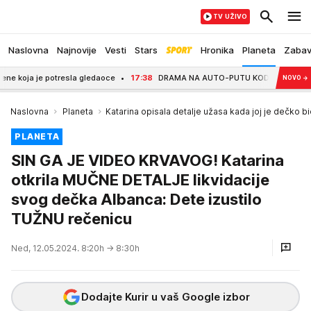
TV UŽIVO
Naslovna
Najnovije
Vesti
Stars
Hronika
Planeta
Zaba
ja je potresla gledaoce
17:38
DRAMA NA AUTO-PUTU KOD BAGRDANA! Zapalio se 
NOVO
→
Naslovna
Planeta
Katarina opisala detalje užasa kada joj je dečko b
PLANETA
SIN GA JE VIDEO KRVAVOG! Katarina
otkrila MUČNE DETALJE likvidacije
svog dečka Albanca: Dete izustilo
TUŽNU rečenicu
Ned, 12.05.2024. 8:20h
→ 8:30h
Dodajte Kurir u vaš Google izbor