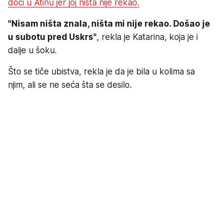
doći u Atinu jer joj ništa nije rekao.
"Nisam ništa znala, ništa mi nije rekao. Došao je
u subotu pred Uskrs"
, rekla je Katarina, koja je i
dalje u šoku.
Što se tiče ubistva, rekla je da je bila u kolima sa
njim, ali se ne seća šta se desilo.