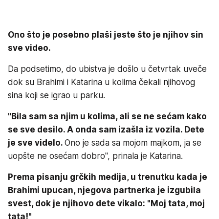
Ono što je posebno plaši jeste što je njihov sin
sve video.
Da podsetimo, do ubistva je došlo u četvrtak uveče
dok su Brahimi i Katarina u kolima čekali njihovog
sina koji se igrao u parku.
"Bila sam sa njim u kolima, ali se ne sećam kako
se sve desilo. A onda sam izašla iz vozila. Dete
je sve videlo.
Ono je sada sa mojom majkom, ja se
uopšte ne osećam dobro", prinala je Katarina.
Prema pisanju grčkih medija, u trenutku kada je
Brahimi upucan, njegova partnerka je izgubila
svest, dok je njihovo dete vikalo: "Moj tata, moj
tata!"