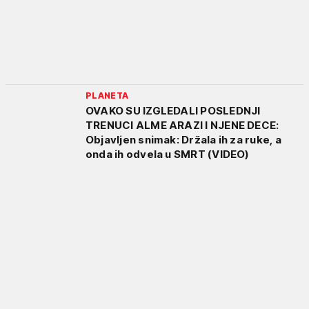
PLANETA
OVAKO SU IZGLEDALI POSLEDNJI
TRENUCI ALME ARAZI I NJENE DECE:
Objavljen snimak: Držala ih za ruke, a
onda ih odvela u SMRT (VIDEO)