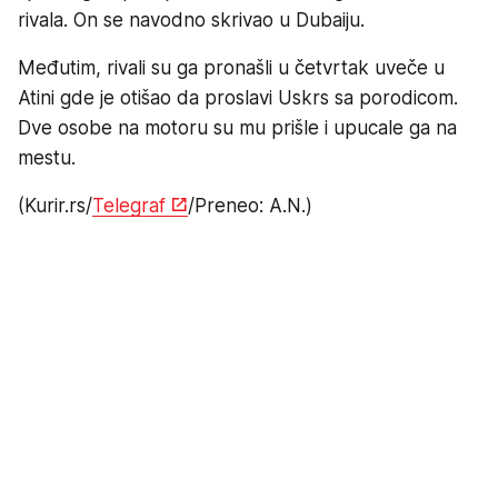
rivala. On se navodno skrivao u Dubaiju.
Međutim, rivali su ga pronašli u četvrtak uveče u
Atini gde je otišao da proslavi Uskrs sa porodicom.
Dve osobe na motoru su mu prišle i upucale ga na
mestu.
(Kurir.rs/
Telegraf
/Preneo: A.N.)