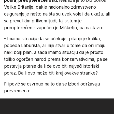
posla, preopterećenosti.
Nekada je to bio ponos
Velike Britanije, dakle nacionalno zdravstveno
osiguranje je nešto na šta su uvek voleli da ukažu, ali
sa prevelikim prilivom ljudi, taj sistem je
preopterećen - započeo je Miškeljin, pa nastavio:
- Imamo situaciju da se očekuje, pitanje je kolika,
pobeda Laburista, ali nije stvar u tome da oni imaju
neki bolji plan, a sada imamo situaciju da je prosto
toliko ogorčen narod prema konzervativcima, pa se
postavlja pitanje da li će ovo biti najveći istorijski
poraz. Da li ovo može biti kraj ovakve stranke?
Filipović se osvrnuo na to da se izbori održavaju
prevremeno: