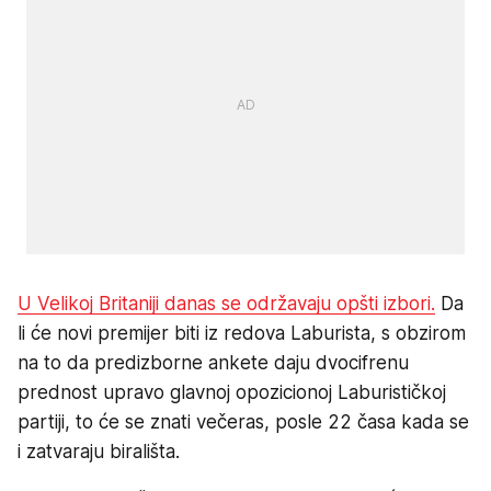
U Velikoj Britaniji danas se održavaju opšti izbori.
Da
li će novi premijer biti iz redova Laburista, s obzirom
na to da predizborne ankete daju dvocifrenu
prednost upravo glavnoj opozicionoj Laburističkoj
partiji, to će se znati večeras, posle 22 časa kada se
i zatvaraju birališta.