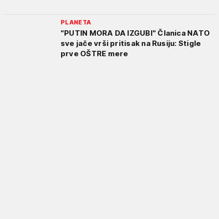
PLANETA
"PUTIN MORA DA IZGUBI" Članica NATO
sve jače vrši pritisak na Rusiju: Stigle
prve OŠTRE mere