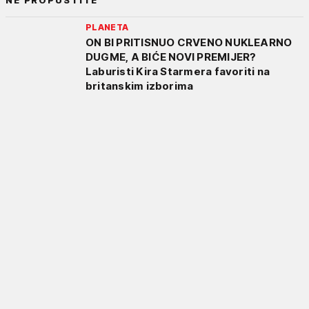
NE PROPUSTITE
PLANETA
ON BI PRITISNUO CRVENO NUKLEARNO
DUGME, A BIĆE NOVI PREMIJER?
Laburisti Kira Starmera favoriti na
britanskim izborima