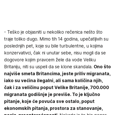
- Teško je objasniti u nekoliko rečenica nešto što
traje toliko dugo. Mimo tih 14 godina, upečatljivih su
poslednjih pet, koje su bile turbulentne, u kojima
konzervativci, čak ni unutar sebe, nisu mogli da se
dogovore kojim pravcem žele da vode Veliku
Britaniju, niti su uspeli da se klone skandala.
Ono što
najviše smeta Britancima, jeste priliv migranata,
iako su većina ilegalni, ali sama količina njih,
čak i za veličinu poput Velike Britanije, 700.000
migranata godišnje je previše. To je ključno
pitanje, koje će povuća sve ostalo, poput
ekonomskih pitanja, prostora za stanovanje,