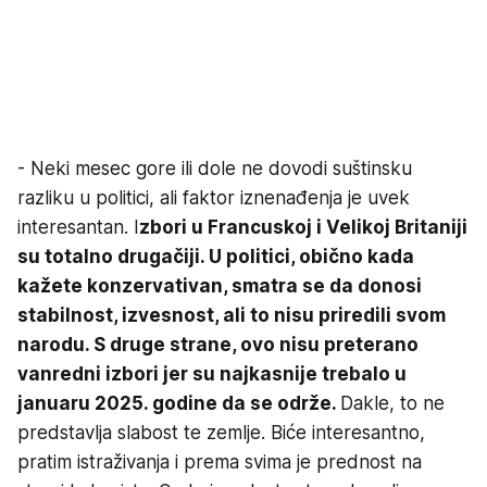
- Neki mesec gore ili dole ne dovodi suštinsku
razliku u politici, ali faktor iznenađenja je uvek
interesantan. I
zbori u Francuskoj i Velikoj Britaniji
su totalno drugačiji. U politici, obično kada
kažete konzervativan, smatra se da donosi
stabilnost, izvesnost, ali to nisu priredili svom
narodu. S druge strane, ovo nisu preterano
vanredni izbori jer su najkasnije trebalo u
januaru 2025. godine da se održe.
Dakle, to ne
predstavlja slabost te zemlje. Biće interesantno,
pratim istraživanja i prema svima je prednost na