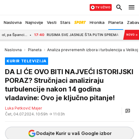
TV UŽIVO
Naslovna
Najnovije
Vesti
Stars
Hronika
Planeta
Zaba
panci...
17:40
RUSIMA SVE JASNIJE ŠTA PUTIN SPREMA NA JESEN? Evo šta p
NOVO
→
Naslovna
Planeta
Analiza prevremenih izbora i turbulencija u Velikoj B
KURIR TELEVIZIJA
DA LI ĆE OVO BITI NAJVEĆI ISTORIJSKI
PORAZ? Stručnjaci analiziraju
turbulencije nakon 14 godina
vladavine: Ovo je ključno pitanje!
Luka Petković Majer
Čet, 04.07.2024. 10:59h
→ 11:03h
Dodajte Kurir u vaš Google izbor