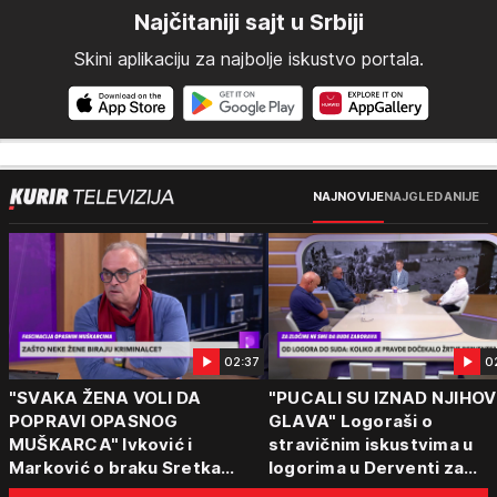
Najčitaniji sajt u Srbiji
Skini aplikaciju za najbolje iskustvo portala.
NAJNOVIJE
NAJGLEDANIJE
02:37
0
"SVAKA ŽENA VOLI DA
"PUCALI SU IZNAD NJIHOV
POPRAVI OPASNOG
GLAVA" Logoraši o
MUŠKARCA" Ivković i
stravičnim iskustvima u
Marković o braku Sretka
logorima u Derventi za
Kalinića i fenomenu žena koje
emisiju "Puls Srbije vikend