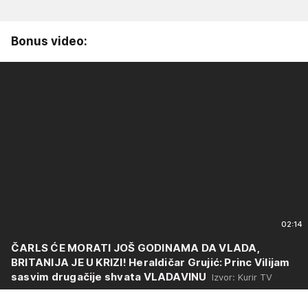
Bonus video:
02:14
ČARLS ĆE MORATI JOŠ GODINAMA DA VLADA,
BRITANIJA JE U KRIZI! Heraldičar Grujić: Princ Vilijam
sasvim drugačije shvata VLADAVINU
Izvor: Kurir TV