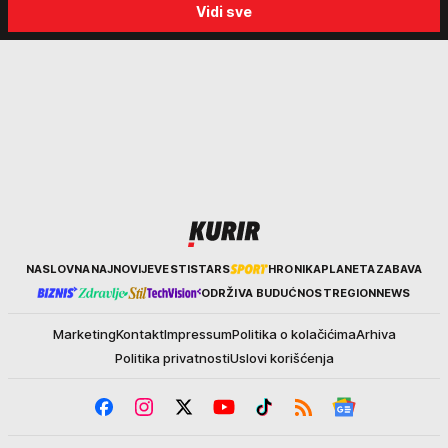
Vidi sve
biraju kriminalce: "Neće sa
"Tada je počela velika
nekim ko nema para"
tortura..."
Kurir
NASLOVNA
NAJNOVIJE
VESTI
STARS
HRONIKA
PLANETA
ZABAVA
ODRŽIVA BUDUĆNOST
REGION
NEWS
Marketing
Kontakt
Impressum
Politika o kolačićima
Arhiva
Politika privatnosti
Uslovi korišćenja