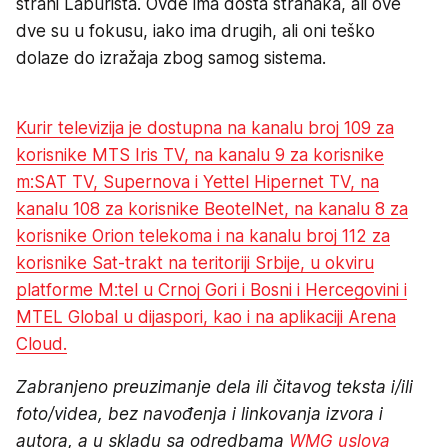
strani Laburista. Ovde ima dosta stranaka, ali ove
dve su u fokusu, iako ima drugih, ali oni teško
dolaze do izražaja zbog samog sistema.
Kurir televizija je dostupna na kanalu broj 109 za
korisnike MTS Iris TV, na kanalu 9 za korisnike
m:SAT TV, Supernova i Yettel Hipernet TV, na
kanalu 108 za korisnike BeotelNet, na kanalu 8 za
korisnike Orion telekoma i na kanalu broj 112 za
korisnike Sat-trakt na teritoriji Srbije, u okviru
platforme M:tel u Crnoj Gori i Bosni i Hercegovini i
MTEL Global u dijaspori, kao i na aplikaciji Arena
Cloud.
Zabranjeno preuzimanje dela ili čitavog teksta i/ili
foto/videa, bez navođenja i linkovanja izvora i
autora, a u skladu sa odredbama
WMG uslova