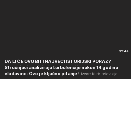
02:44
DA LI ĆE OVO BITI NAJVEĆI ISTORIJSKI PORAZ?
Stručnjaci analiziraju turbulencije nakon 14 godina
vladavine: Ovo je ključno pitanje!
Izvor: Kurir televizija