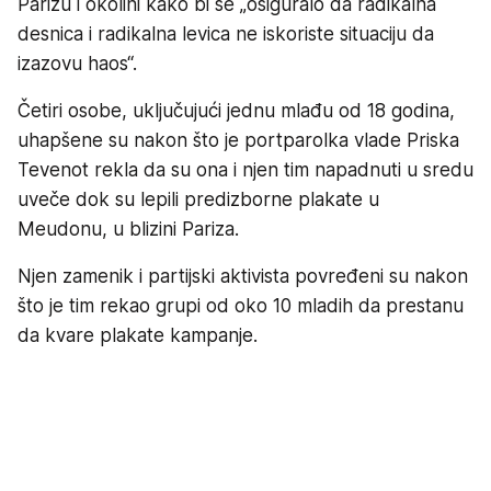
Parizu i okolini kako bi se „osiguralo da radikalna
desnica i radikalna levica ne iskoriste situaciju da
izazovu haos“.
Četiri osobe, uključujući jednu mlađu od 18 godina,
uhapšene su nakon što je portparolka vlade Priska
Tevenot rekla da su ona i njen tim napadnuti u sredu
uveče dok su lepili predizborne plakate u
Meudonu, u blizini Pariza.
Njen zamenik i partijski aktivista povređeni su nakon
što je tim rekao grupi od oko 10 mladih da prestanu
da kvare plakate kampanje.