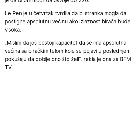
je da bi oni mogli da osvoje do 220.
Le Pen je u četvrtak tvrdila da bi stranka mogla da
postigne apsolutnu većinu ako izlaznost birača bude
visoka.
„Mislim da još postoji kapacitet da se ima apsolutna
većina sa biračkim telom koje se pojavi u poslednjem
pokušaju da dobije ono što želi“, rekla je ona za BFM
TV.