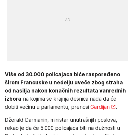
Više od 30.000 policajaca biće raspoređeno
širom Francuske u nedelju uveče zbog straha
od nasilja nakon konačnih rezultata vanrednih
izbora
na kojima se krajnja desnica nada da će
dobiti većinu u parlamentu, prenosi
Gardijan
.
Džerald Darmanin, ministar unutrašnjih poslova,
rekao je da će 5.000 policajaca biti na dužnosti u