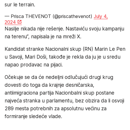
sur le terrain.
— Prisca THEVENOT (@priscathevenot)
July 4,
2024
Nasilje nikada nije rešenje. Nastaviću svoju kampanju
na terenu“, napisala je na mreži X.
Kandidat stranke Nacionalni skup (RN) Marin Le Pen
u Savoji, Mari Doši, takođe je rekla da ju je u sredu
napao prodavac na pijaci.
Očekuje se da će nedeljni odlučujući drugi krug
dovesti do toga da krajnje desničarska,
antiimigraciona partija Nacionbalni skup postane
najveća stranka u parlamentu, bez obzira da li osvoji
289 mesta potrebnih za apsolutnu većinu za
formiranje sledeće vlade.