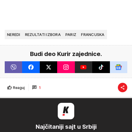
NEREDI
REZULTATI IZBORA
PARIZ
FRANCUSKA
Budi deo Kurir zajednice.
Reaguj
1
Najčitaniji sajt u Srbiji