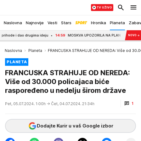
TV UŽIVO
Naslovna
Najnovije
Vesti
Stars
Hronika
Planeta
Zaba
 dao drugima ideju
14:59
MOSKVA UPOZORILA NA PLAN ZA UVLAČENJE LAŽNE D
NOVO
→
Naslovna
Planeta
FRANCUSKA STRAHUJE OD NEREDA: Više od 30.000 
PLANETA
FRANCUSKA STRAHUJE OD NEREDA:
Više od 30.000 policajaca biće
raspoređeno u nedelju širom države
1
Pet, 05.07.2024. 1:00h
→ Čet, 04.07.2024. 21:34h
Dodajte Kurir u vaš Google izbor