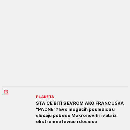
PLANETA
ŠTA ĆE BITI S EVROM AKO FRANCUSKA
"PADNE"? Evo mogućih posledica u
slučaju pobede Makronovih rivala iz
ekstremne levice i desnice