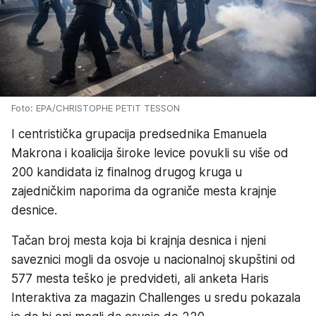
Foto: EPA/CHRISTOPHE PETIT TESSON
I centristička grupacija predsednika Emanuela
Makrona i koalicija široke levice povukli su više od
200 kandidata iz finalnog drugog kruga u
zajedničkim naporima da ograniče mesta krajnje
desnice.
Tačan broj mesta koja bi krajnja desnica i njeni
saveznici mogli da osvoje u nacionalnoj skupštini od
577 mesta teško je predvideti, ali anketa Haris
Interaktiva za magazin Challenges u sredu pokazala