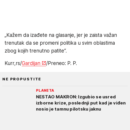
„Kažem da izađete na glasanje, jer je zaista važan
trenutak da se promeni politika u svim oblastima
zbog kojih trenutno patite“.
Kurr,rs/
Gardijan
/Preneo: P. P.
NE PROPUSTITE
PLANETA
NESTAO MAKRON: Izgubio se usred
izborne krize, poslednji put kad je viđen
nosio je tamnu pilotsku jaknu