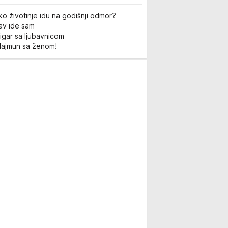
ko životinje idu na godišnji odmor?
Lav ide sam
igar sa ljubavnicom
Majmun sa ženom!