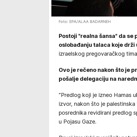
Foto: EPA/ALAA BADARNEH
Postoji "realna šansa" da s
oslobađanju talaca koje drži 
izraelskog pregovaračkog tima
Ovo je rečeno nakon što je p
pošalje delegaciju na nared
"Predlog koji je izneo Hamas 
izvor, nakon što je palestinska 
posrednika revidirani predlog 
u Pojasu Gaze.