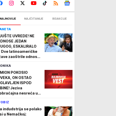
NAJNOVIJE
NAJČITANIJE
REAKCIJE
ANETA
JUŠTE UVREDE! NE
DNOSE JEDAN
UGOG, ESKALIRALO
! Dve latinoameričke
žave zaoštrile odnose!
ula je lopov, osuđenik,
ONIKA
ijalistički ološ"
MION POKOSIO
VEKA, ON OSTAO
GLAVLJEN ISPOD
BINE! Jeziva
obraćajna nesreća u
munu, nesrećnom
FOBIZ
škarcu nije bilo spasa
a indudstrija se polako
si u Nemačkoj: