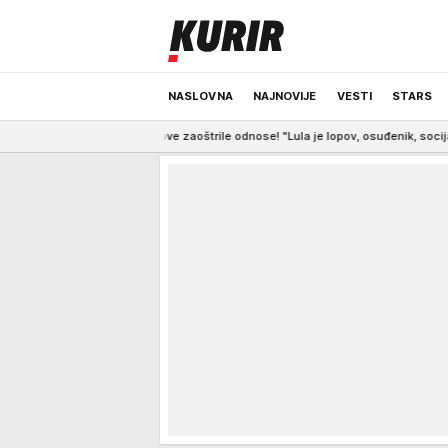
NASLOVNA
NAJNOVIJE
VESTI
STARS
 države zaoštrile odnose! "Lula je lopov, osuđenik, socijalistički ološ"
ODRŽIVA BUDUĆNOST
REGION
NEWS