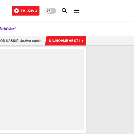
TV UŽIVO
aobraćajna nesreća u Zemunu, nesrećnom muškarcu nije bilo spasa
NAJNOVIJE VESTI
→
12:44