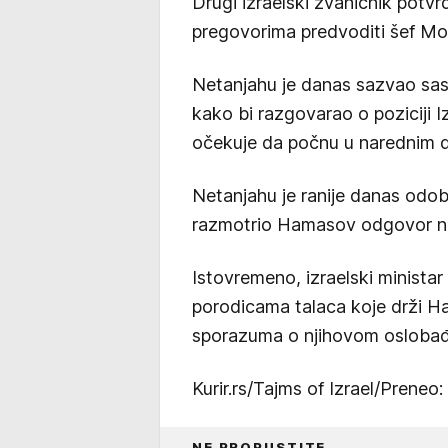
Drugi izraelski zvaničnik potvr
pregovorima predvoditi šef Mo
Netanjahu je danas sazvao sa
kako bi razgovarao o poziciji I
očekuje da počnu u narednim 
Netanjahu je ranije danas odob
razmotrio Hamasov odgovor na n
Istovremeno, izraelski minista
porodicama talaca koje drži Ham
sporazuma o njihovom oslobađan
Kurir.rs/Tajms of Izrael/Preneo: 
NE PROPUSTITE