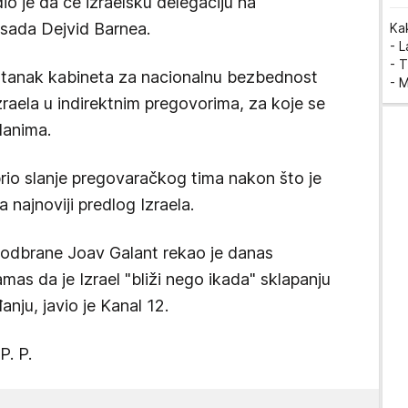
dio je da će izraelsku delegaciju na
sada Dejvid Barnea.
Ka
- 
- T
stanak kabineta za nacionalnu bezbednost
- 
zraela u indirektnim pregovorima, za koje se
danima.
rio slanje pregovaračkog tima nakon što je
ajnoviji predlog Izraela.
r odbrane Joav Galant rekao je danas
as da je Izrael "bliži nego ikada" sklapanju
ju, javio je Kanal 12.
P. P.