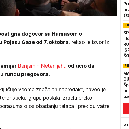
Pr
ma
št
F
SP
e postigne dogovor sa Hamasom o
- 
u Pojasu Gaze od 7. oktobra
, rekao je izvor iz
RO
.
IS
ŠO
na
remijer
Benjamin Netanijahu
odlučio da
F
ov
MA
nu rundu pregovora.
GU
Šp
uključuje veoma značajan napredak", naveo je
mi
uz
teroristička grupa poslala Izraelu preko
Mu
sporazuma o oslobađanju talaca i prekidu vatre
VI