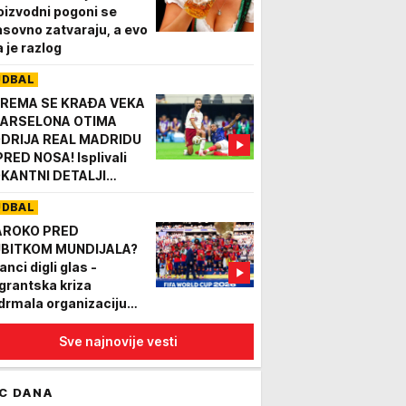
oizvodni pogoni se
sovno zatvaraju, a evo
a je razlog
UDBAL
REMA SE KRAĐA VEKA
BARSELONA OTIMA
DRIJA REAL MADRIDU
PRED NOSA! Isplivali
KANTNI DETALJI
jveće transfer sage
UDBAL
og leta!
ROKO PRED
BITKOM MUNDIJALA?
anci digli glas -
grantska kriza
drmala organizaciju
ndijala 2030!
Sve najnovije vesti
C DANA