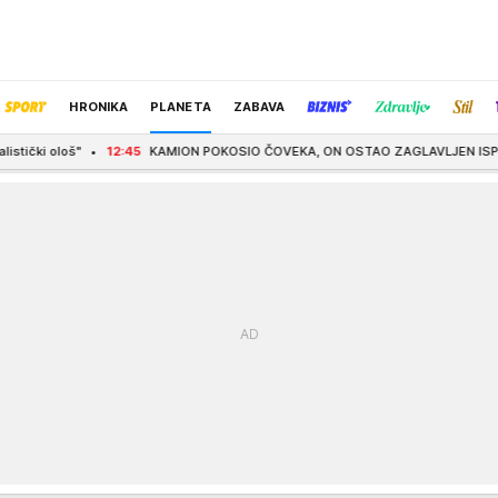
HRONIKA
PLANETA
ZABAVA
12:45
KAMION POKOSIO ČOVEKA, ON OSTAO ZAGLAVLJEN ISPOD KABINE! Jeziva s
IZBOR UREDNIKA