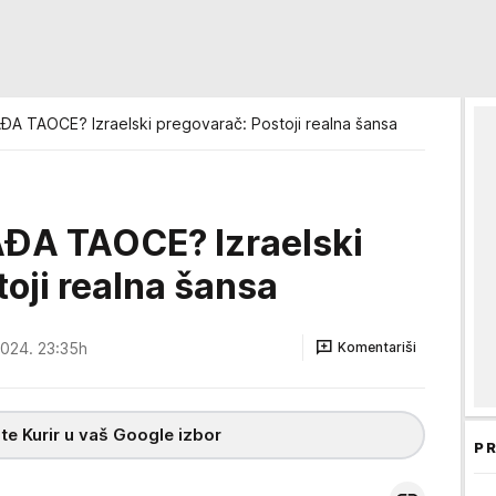
 TAOCE? Izraelski pregovarač: Postoji realna šansa
A TAOCE? Izraelski
oji realna šansa
2024. 23:35h
Komentariši
te Kurir u vaš Google izbor
PR