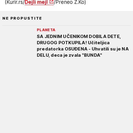
(Kurir.rs/
Dejli mejl
/Preneo Z.Ko)
NE PROPUSTITE
PLANETA
SA JEDNIM UČENIKOM DOBILA DETE,
DRUGOG POTKUPILA! Učiteljica
predatorka OSUĐENA - Uhvatili su je NA
DELU, deca je zvala "BUNDA"