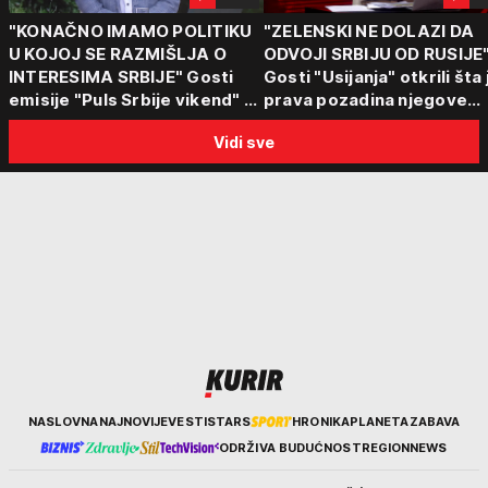
"KONAČNO IMAMO POLITIKU
"ZELENSKI NE DOLAZI DA
U KOJOJ SE RAZMIŠLJA O
ODVOJI SRBIJU OD RUSIJE
INTERESIMA SRBIJE" Gosti
Gosti "Usijanja" otkrili šta 
emisije "Puls Srbije vikend" o
prava pozadina njegove
poseti Zelenskog Beogradu:
posete Beogradu
Vidi sve
"Otvaraju se nova vrata"
Kurir
NASLOVNA
NAJNOVIJE
VESTI
STARS
HRONIKA
PLANETA
ZABAVA
ODRŽIVA BUDUĆNOST
REGION
NEWS