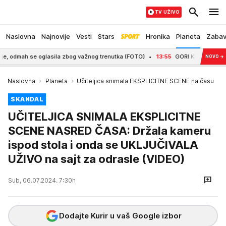
TV UŽIVO
Naslovna
Najnovije
Vesti
Stars
Hronika
Planeta
Zaba
ah se oglasila zbog važnog trenutka (FOTO)
13:55
GORI KUĆA U PROKUPLJU! 
NOVO
→
Naslovna
Planeta
Učiteljica snimala EKSPLICITNE SCENE na času
SKANDAL
UČITELJICA SNIMALA EKSPLICITNE
SCENE NASRED ČASA: Držala kameru
ispod stola i onda se UKLJUČIVALA
UŽIVO na sajt za odrasle (VIDEO)
Sub, 06.07.2024. 7:30h
Dodajte Kurir u vaš Google izbor