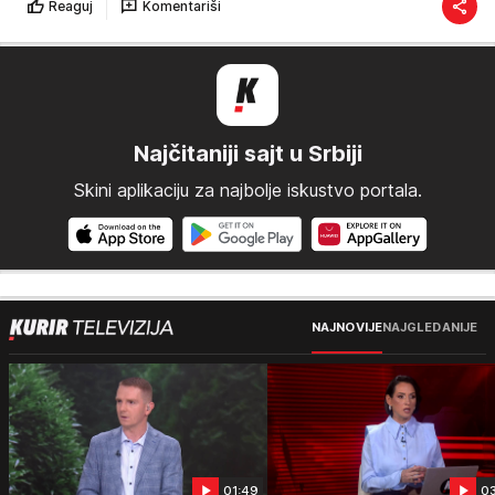
Reaguj
Komentariši
Najčitaniji sajt u Srbiji
Skini aplikaciju za najbolje iskustvo portala.
NAJNOVIJE
NAJGLEDANIJE
01:49
0