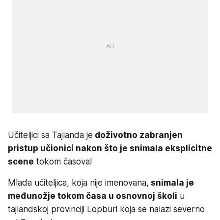
Učiteljici sa Tajlanda je
doživotno zabranjen
pristup učionici nakon što je snimala eksplicitne
scene
tokom časova!
Mlada učiteljica, koja nije imenovana,
snimala je
međunožje tokom časa u osnovnoj školi
u
tajlandskoj provinciji Lopburi koja se nalazi severno