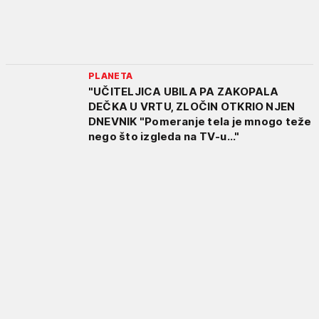
PLANETA
"UČITELJICA UBILA PA ZAKOPALA
DEČKA U VRTU, ZLOČIN OTKRIO NJEN
DNEVNIK "Pomeranje tela je mnogo teže
nego što izgleda na TV-u..."