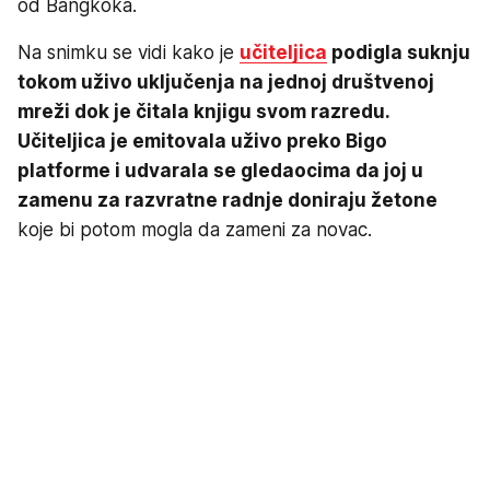
od Bangkoka.
Na snimku se vidi kako je
učiteljica
podigla suknju
tokom uživo uključenja na jednoj društvenoj
mreži dok je čitala knjigu svom razredu.
Učiteljica je emitovala uživo preko Bigo
platforme i udvarala se gledaocima da joj u
zamenu za razvratne radnje doniraju žetone
koje bi potom mogla da zameni za novac.