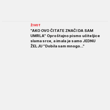
ŽIVOT
"AKO OVO ČITATE ZNAČI DA SAM
UMRLA" Oproštajno pismo učiteljice
slama srce, a imala je samo JEDNU
ŽELJU "Dobila sam mnogo..."