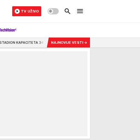
TV UŽIVO
 34.000 LJUDI! Pogodili ga dan pred VAŽNU utakmicu ukrajinske Premijer lige! 
NAJNOVIJE VESTI
→