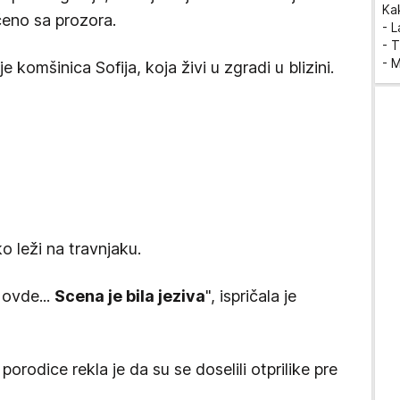
Ka
čeno sa prozora.
- 
- T
- 
 je komšinica Sofija, koja živi u zgradi u blizini.
 leži na travnjaku.
 ovde...
Scena je bila jeziva
", ispričala je
porodice rekla je da su se doselili otprilike pre