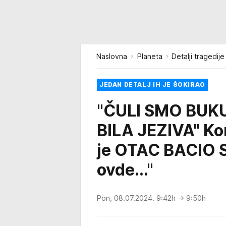
Naslovna
Planeta
Detalji tragedij
JEDAN DETALJ IH JE ŠOKIRAO
"ČULI SMO BUKU
BILA JEZIVA" Ko
je OTAC BACIO S
ovde..."
Pon, 08.07.2024. 9:42h
→ 9:50h