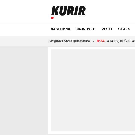
NASLOVNA
NAJNOVIJE
VESTI
STARS
koja je koleginici otela ljubavnika
9:34
AJAKS, BEŠIKTAŠ, BRAGA... Partiza
ODRŽIVA BUDUĆNOST
REGION
NEWS