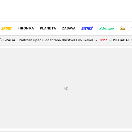
HRONIKA
PLANETA
ZABAVA
n upao u odabrano društvo! Evo i kako!
9:27
RUSI GAĐALI STADION KAPACITETA
IZBOR UREDNIKA