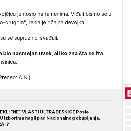
vojčicu je nosio na ramenima. Viđali bismo se u
no-drugom", rekla je očajna devojka.
su se supružnici svađali.
e bio nasmejan uvek, ali ko zna šta se iza
mšinica.
/Preneo: A.N.)
EKLI "NE" VLASTI ULTRADESNICE Posle
izborima nagli pad Nacionalnog okupljanja,
RA"?