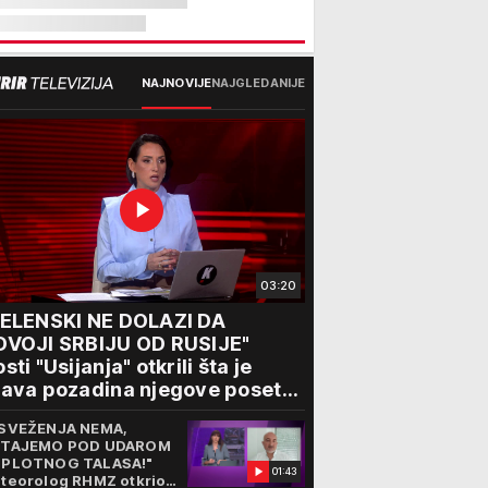
NAJNOVIJE
NAJGLEDANIJE
03:20
ZELENSKI NE DOLAZI DA
DVOJI SRBIJU OD RUSIJE"
sti "Usijanja" otkrili šta je
ava pozadina njegove posete
eogradu
SVEŽENJA NEMA,
TAJEMO POD UDAROM
PLOTNOG TALASA!"
01:43
teorolog RHMZ otkrio