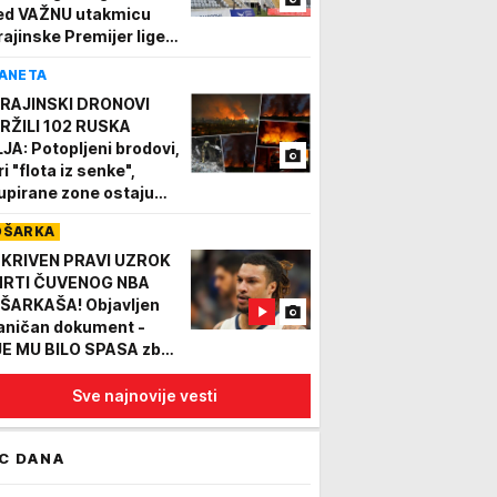
ed VAŽNU utakmicu
rajinske Premijer lige!
api velika RUPA,
ANETA
hotine na terenu
OTO/VIDEO)
RAJINSKI DRONOVI
RŽILI 102 RUSKA
LJA: Potopljeni brodovi,
i "flota iz senke",
upirane zone ostaju
z struje! Na meti i baze
OŠARKA
B-a!
KRIVEN PRAVI UZROK
RTI ČUVENOG NBA
ŠARKAŠA! Objavljen
aničan dokument -
JE MU BILO SPASA zbog
oga!
Sve najnovije vesti
C DANA