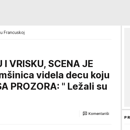
e u Francuskoj
 I VRISKU, SCENA JE
mšinica videla decu koju
A PROZORA: " Ležali su
Komentariši
PR