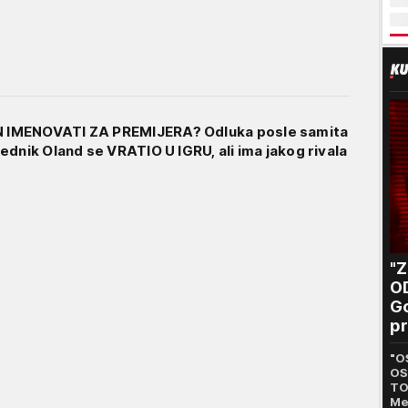
IMENOVATI ZA PREMIJERA? Odluka posle samita
ednik Oland se VRATIO U IGRU, ali ima jakog rivala
"
O
Go
pr
B
"O
OS
TO
Me