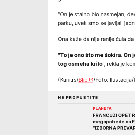
"On je stalno bio nasmejan, de
parku, uvek smo se javljali jed
Ona kaže da nije ranije čula da 
"To je ono što me šokira. On j
tog osmeha krilo",
rekla je ko
(Kurir.rs/
Blic
/Foto: Ilustacija
NE PROPUSTITE
PLANETA
FRANCUZI OPET R
megapobede na EU 
"IZBORNA PREVA