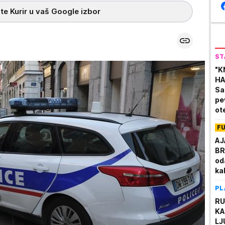
te Kurir u vaš Google izbor
ST
"K
HA
Sa
pe
ot
F
AJ
BR
od
ka
PL
RU
KA
LJ