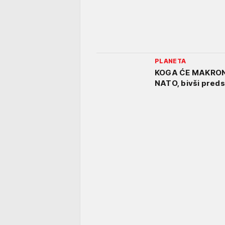
PLANETA
KOGA ĆE MAKRON 
NATO, bivši preds