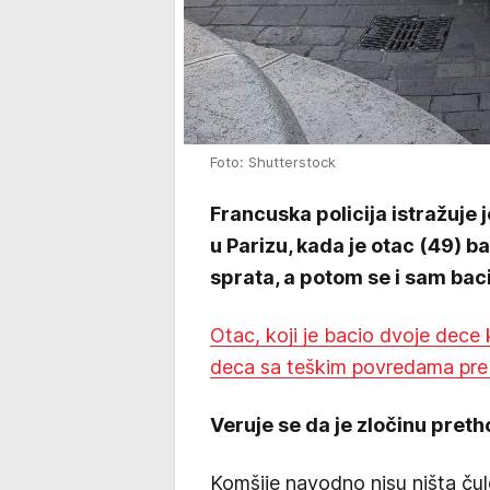
Foto: Shutterstock
Francuska policija istražuje 
u Parizu, kada je otac (49) ba
sprata, a potom se i sam baci
Otac, koji je bacio dvoje dece
deca sa teškim povredama pre
Veruje se da je zločinu pret
Komšije navodno nisu ništa čule 