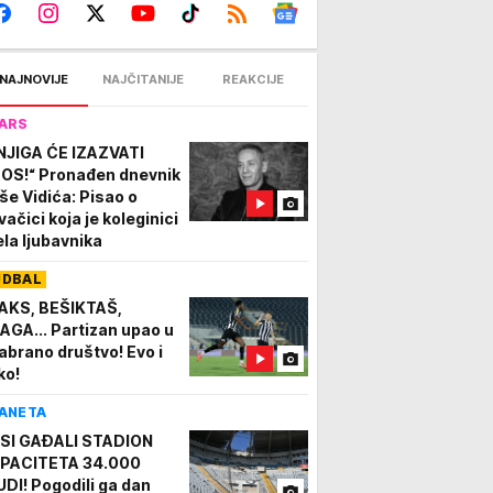
NAJNOVIJE
NAJČITANIJE
REAKCIJE
ARS
NJIGA ĆE IZAZVATI
OS!“ Pronađen dnevnik
še Vidića: Pisao o
vačici koja je koleginici
ela ljubavnika
UDBAL
AKS, BEŠIKTAŠ,
AGA... Partizan upao u
abrano društvo! Evo i
ko!
ANETA
SI GAĐALI STADION
PACITETA 34.000
UDI! Pogodili ga dan