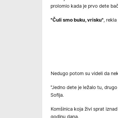
prolomio kada je prvo dete ba
"Čuli smo buku, vrisku"
, rekla
Nedugo potom su videli da neko
"Jedno dete je ležalo tu, drugo
Sofija.
Komšinica koja živi sprat iznad 
godinu dana.