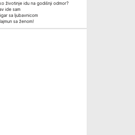
ko životinje idu na godišnji odmor?
Lav ide sam
igar sa ljubavnicom
Majmun sa ženom!