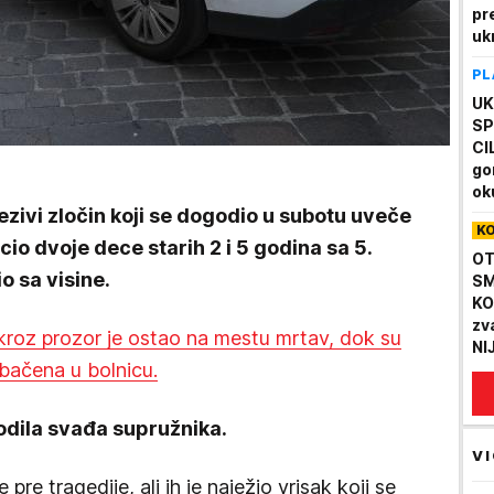
pr
uk
Zj
PL
kr
(F
UK
SP
CI
gor
ok
jezivi zločin koji se dogodio u subotu uveče
be
K
FS
cio dvoje dece starih 2 i 5 godina sa 5.
OT
o sa visine.
SM
KO
zv
 kroz prozor je ostao na mestu mrtav, dok su
NI
bačena u bolnicu.
ov
hodila svađa supružnika.
VI
pre tragedije, ali ih je naježio vrisak koji se