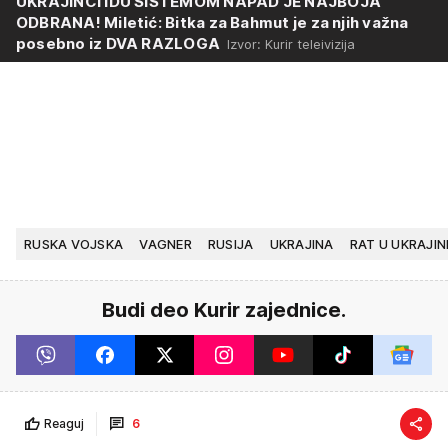
UKRAJINCI IDU SISTEMOM NAPAD JE NAJBOJA
ODBRANA! Miletić: Bitka za Bahmut je za njih važna
posebno iz DVA RAZLOGA
Izvor: Kurir teleivizija
RUSKA VOJSKA
VAGNER
RUSIJA
UKRAJINA
RAT U UKRAJIN
Budi deo Kurir zajednice.
Reaguj
6