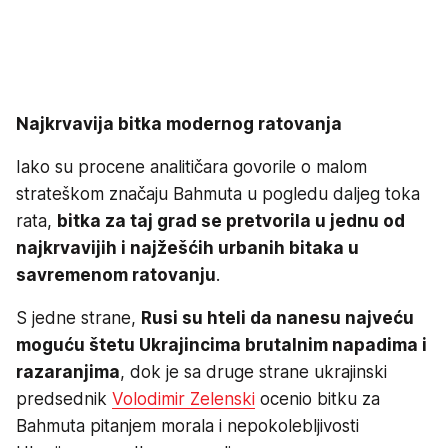
Najkrvavija bitka modernog ratovanja
Iako su procene analitičara govorile o malom
strateškom značaju Bahmuta u pogledu daljeg toka
rata,
bitka za taj grad se pretvorila u jednu od
najkrvavijih i najžešćih urbanih bitaka u
savremenom ratovanju
.
S jedne strane,
Rusi su hteli da nanesu najveću
moguću štetu Ukrajincima brutalnim napadima i
razaranjima
, dok je sa druge strane ukrajinski
predsednik
Volodimir Zelenski
ocenio bitku za
Bahmuta pitanjem morala i nepokolebljivosti