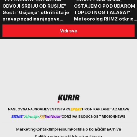
ODVOJI SRBIJU OD RUSIJE"
OSTAJEMO POD UDAROM
Gosti "Usijanja" otkrili šta je
TOPLOTNOG TALASA!"
prava pozadina njegove
Meteorolog RHMZ otkrio
posete Beogradu
kakvo vreme nas čeka do
Vidi sve
kraja avgusta
Kurir
NASLOVNA
NAJNOVIJE
VESTI
STARS
HRONIKA
PLANETA
ZABAVA
ODRŽIVA BUDUĆNOST
REGION
NEWS
Marketing
Kontakt
Impressum
Politika o kolačićima
Arhiva
Politika privatnosti
Uslovi korišćenja