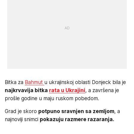
Bitka za
Bahmut
u ukrajinskoj oblasti Donjeck bila je
najkrvavija bitka
rata u Ukrajini
, a završena je
prošle godine u maju ruskom pobedom.
Grad je skoro
potpuno sravnjen sa zemljom
, a
najnoviji snimci
pokazuju razmere razaranja.