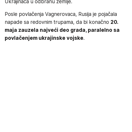
Ukrajinaca u odbranu zemlje.
Posle povlačenja Vagnerovaca, Rusija je pojačala
napade sa redovnim trupama, da bi konačno
20.
maja zauzela najveći deo grada, paralelno sa
povlačenjem ukrajinske vojske
.