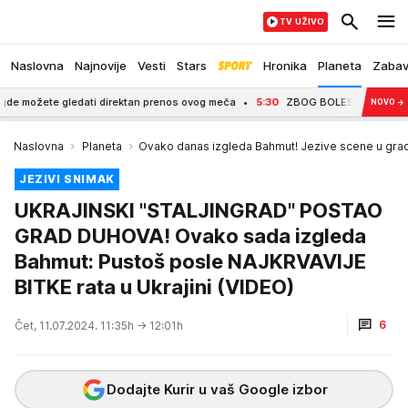
TV UŽIVO
Naslovna
Najnovije
Vesti
Stars
Hronika
Planeta
Zaba
te gledati direktan prenos ovog meča
5:30
ZBOG BOLESNE ĆERKICE SE UPUST
NOVO
→
Naslovna
Planeta
Ovako danas izgleda Bahmut! Jezive scene u gra
JEZIVI SNIMAK
UKRAJINSKI "STALJINGRAD" POSTAO
GRAD DUHOVA! Ovako sada izgleda
Bahmut: Pustoš posle NAJKRVAVIJE
BITKE rata u Ukrajini (VIDEO)
6
Čet, 11.07.2024. 11:35h
→ 12:01h
Dodajte Kurir u vaš Google izbor