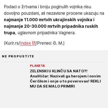
Podaci o žrtvama i broju poginulih vojnika nisu
dovoljno pouzdani, ali nezavisne procene ukazuju na
najmanje 11.000 mrtvih ukrajinskih vojnika i
najmanje 20-30.000 mrtvih pripadnika ruskih
trupa
, uglavnom pripadnika Vagnera.
(Kurir.rs/
Index
/Preneo: Đ. M.)
NE PROPUSTITE
PLANETA
ZELENSKI U KLINČU SA NATO?!
Analitičar: Nazivali ga herojem i novim
Čerčilom i on je u to poverovao! REKLI
MU DA SE MALO PRIMIRI