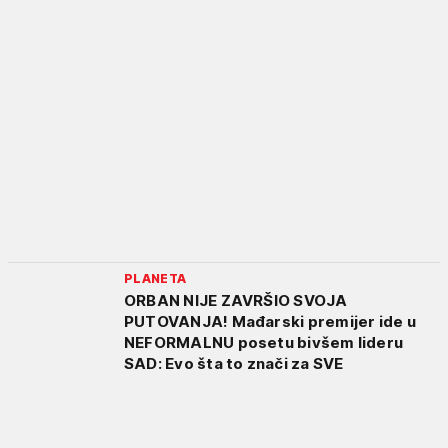
PLANETA
ORBAN NIJE ZAVRŠIO SVOJA
PUTOVANJA! Mađarski premijer ide u
NEFORMALNU posetu bivšem lideru
SAD: Evo šta to znači za SVE